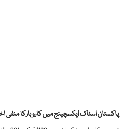
پاکستان اسٹاک ایکسچینج میں کاروبارکا منفی اختتام، انڈیکس 681 پوائنٹس