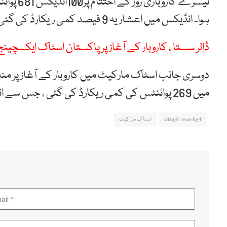
ہوا۔ انڈیکس میں اعشاریہ 9 فیصد کمی ریکارڈ کی گئی۔
ڈالر سستا ، کاروبار کے آغاز پر پاکستان اسٹاک ایکسچی
میں 269 پوائنٹس کی کمی ریکارڈ کی گئی ، جس سے انڈیکس 75 ہزار 248 کی سطح پر آ گیا۔
stock market
اسٹاک مارکیٹ