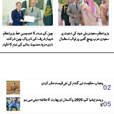
وزیراعظم سعودی ولی عہد کی دعوت پر
چین کے صدر کا خصوصی خط وزیراعظم
سعودی عرب پہنچ گئے، پر تپاک استقبال
شہباز شریف کے نام، پاک چین شراکت
داری مزید مضبوط بنانے کے عزم کا اظہار
پنجاب حکومت نے گندم کی نئی قیمت مقرر کردی
3
02
ویمنز ایشیا کپ 2026، پاکستان اور بھارت کا مقابلہ دبئی میں ہو
6
05
گا