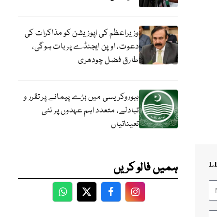
وزیراعظم کی اپوزیشن کو مذاکرات کی
دعوت، اوپن ایجنڈے پر بات ہوگی،
طارق فضل چودھری
بیوروکریسی میں بڑے پیمانے پر تقرر و
تبادلے، متعدد اہم عہدوں پر نئی
تعیناتیاں
L
ہمیں فالو کریں
WhatsApp
Twitter
Facebook
Facebook