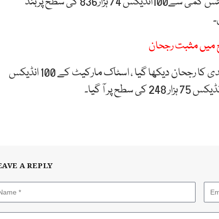
تیسرے کاروباری روز کے اختتام پر100انڈیکس 681 پوائنٹس کمی سے100انڈیکس 74 ہزار836 کی سطح پربند
نج میں مثبت رجحان
دوسری جانب اسٹاک مارکیٹ میں کاروبار کے آغاز پر مندی کا رجحان دیکھا گیا ، اسٹاک مارکیٹ کے 100 انڈیکس
EAVE A REPLY