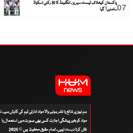
پاکستان کیخلاف ٹیسٹ سیریز ، انگلینڈ کا 16 رکنی اسکواڈ
07
سامنے آ گیا
ہم نیوز پر شائع یا نشر ہونے والا مواد ادارتی ٹیم کی کاوش ہے۔ 
مواد کو بغیر پیشگی اجازت کسی بھی صورت میں استعمال یا
نقل کرنا درست نہیں۔ تمام حقوق محفوظ ہیں © 2026