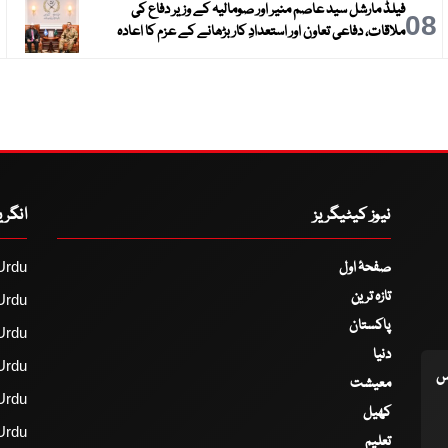
فیلڈ مارشل سید عاصم منیر اور صومالیہ کے وزیر دفاع کی
9
08
ملاقات، دفاعی تعاون اور استعدادِ کار بڑھانے کے عزم کا اعادہ
نیوز کیٹیگریز
انگر
صفحۂ اول
Urdu
تازہ ترین
Urdu
پاکستان
Urdu
دنیا
Urdu
اس
معیشت
Urdu
کھیل
Urdu
تعلیم