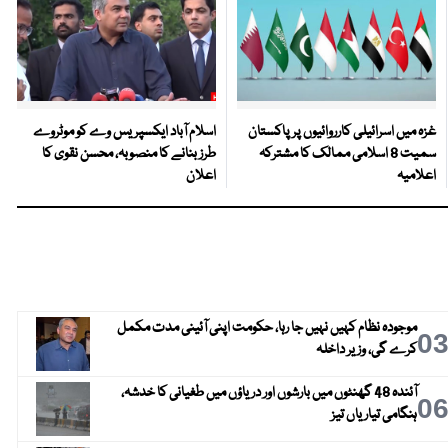
غزہ میں اسرائیلی کارروائیوں پر پاکستان
اسلام آباد ایکسپریس وے کو موٹروے
سمیت 8 اسلامی ممالک کا مشترکہ
طرز بنانے کا منصوبہ، محسن نقوی کا
اعلامیہ
اعلان
موجودہ نظام کہیں نہیں جا رہا، حکومت اپنی آئینی مدت مکمل
0
کرے گی، وزیر داخلہ
آئندہ 48 گھنٹوں میں بارشوں اور دریاؤں میں طغیانی کا خدشہ،
0
ہنگامی تیاریاں تیز