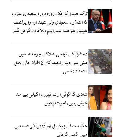
ترک صدر کا ایک روزہ دورہ سعودی عرب
کا اعلان، سعودی ولی عہد اور وزیراعظم
شہباز شریف سے اہم ملاقات کریں گے
دمشق کے نواحی علاقے جرمانہ میں
منی بس میں دھماکہ، 2 افراد جاں بحق،
متعدد زخمی
شادی کا کوئی ارادہ نہیں، اکیلی بے حد
خوش ہوں، امیشا پٹیل
حکومت نے پیٹرول اور ڈیزل کی قیمتوں
میں کمی کر دی