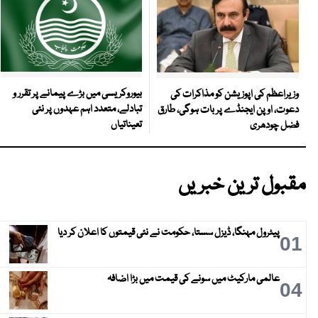
بیوروکریسی میں بڑے پیمانے پر تقرر و
وزیراعظم کی اپوزیشن کو مذاکرات کی
تبادلے، متعدد اہم عہدوں پر نئی
دعوت، اوپن ایجنڈے پر بات ہوگی، طارق
تعیناتیاں
فضل چودھری
مقبول ترین خبریں
پیٹرول مہنگا، ڈیزل سستا، حکومت نے نئی قیمتوں کا اعلان کر دیا
01
عالمی مارکیٹ میں سونے کی قیمت میں بڑا اضافہ
04