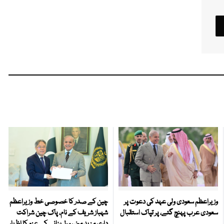
وزیراعظم سعودی ولی عہد کی دعوت پر
چین کے صدر کا خصوصی خط وزیراعظم
سعودی عرب پہنچ گئے، پر تپاک استقبال
شہباز شریف کے نام، پاک چین شراکت