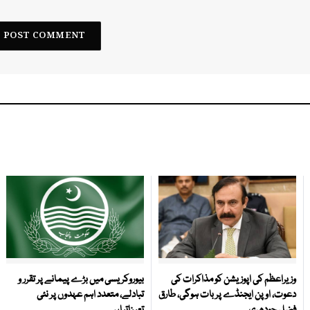
وزیراعظم کی اپوزیشن کو مذاکرات کی
بیوروکریسی میں بڑے پیمانے پر تقرر و
دعوت، اوپن ایجنڈے پر بات ہوگی، طارق
تبادلے، متعدد اہم عہدوں پر نئی