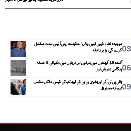
داری مزید مضبوط بنانے کے عزم کا اظہار
موجودہ نظام کہیں نہیں جا رہا، حکومت اپنی آئینی مدت مکمل
0
کرے گی، وزیر داخلہ
آئندہ 48 گھنٹوں میں بارشوں اور دریاؤں میں طغیانی کا خدشہ،
0
ہنگامی تیاریاں تیز
بانی پی ٹی آئی اور بشریٰ بی بی کی قیدِ تنہائی کیس، دلائل مکمل،
0
فیصلہ محفوظ