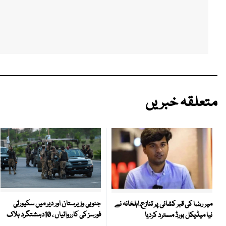
متعلقہ خبریں
جنوبی وزیرستان اور دیر میں سکیورٹی
میر رضا کی قبر کشائی پر تنازع،اہلخانہ نے
فورسز کی کارروائیاں ، 10دہشتگرد ہلاک
نیا میڈیکل بورڈ مسترد کردیا