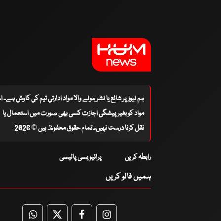
ہم نیوز پر شائع یا نشر ہونے والا مواد ادارتی ٹیم کی کاوش ہے۔ 
مواد کو بغیر پیشگی اجازت کسی بھی صورت میں استعمال یا
نقل کرنا درست نہیں۔ تمام حقوق محفوظ ہیں © 2026
رابطہ کریں
پرائیویسی پالیسی
ہمیں فالو کریں