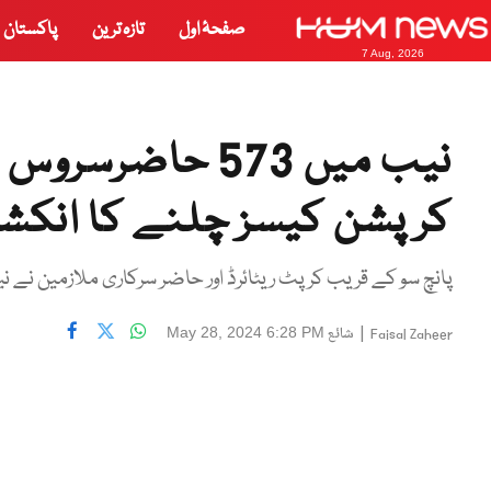
صفحۂ اول
تازہ ترین
پاکستان
7 Aug, 2026
کرپشن کیسز چلنے کا انکش
پانچ سو کے قریب کرپٹ ریٹائرڈ اور حاضر سرکاری ملازمین نے نیب سے 7 ارب روپے کی پلی با
|
شائع
May 28, 2024 6:28 PM
Faisal Zaheer