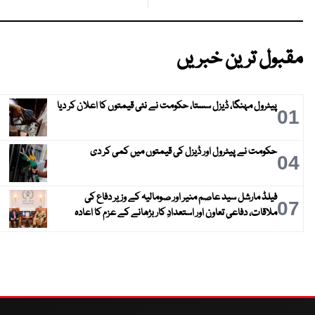
مقبول ترین خبریں
پیٹرول مہنگا، ڈیزل سستا، حکومت نے نئی قیمتوں کا اعلان کر دیا
01
حکومت نے پیٹرول اور ڈیزل کی قیمتوں میں کمی کر دی
04
فیلڈ مارشل سید عاصم منیر اور صومالیہ کے وزیر دفاع کی
07
ملاقات، دفاعی تعاون اور استعدادِ کار بڑھانے کے عزم کا اعادہ