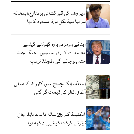
میر رضا کی قبر کشائی پر تنازع،اہلخانہ
نے نیا میڈیکل بورڈ مسترد کردیا
آبنائے ہرمز دوبارہ کھولنے کیلئے
معاہدے کے قریب ہیں ، جنگ جلد
ختم ہو جائے گی ، ڈونلڈ ٹرمپ
اسٹاک ایکسچینج میں کاروبار کا منفی
آغاز ، ڈالر کی قیمت گر گئی
انگلینڈ کے 25 سالہ فاسٹ باؤلر جان
ٹرنر نے کرکٹ کو خیر باد کہہ دیا