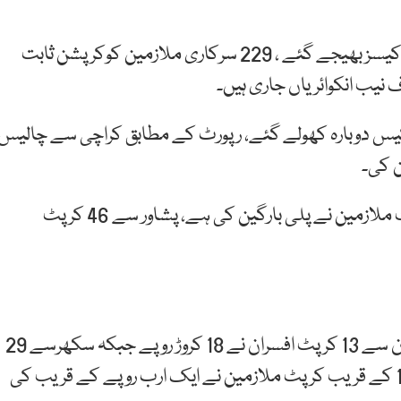
نیب کو مختلف اداروں سے 2593 سرکاری ملازمین کے کیسز بھیجے گئے ، 229 سرکاری ملازمین کوکرپشن ثابت
 کیس دوبارہ کھولے گئے، رپورٹ کے مطابق کراچی سے چالیس
ن کی۔
خیبرپختونخواہ سے ایک ارب 27 کروڑ روپے کی 114 کرپٹ ملازمین نے پلی بارگین کی ہے، پشاور سے 46 کرپٹ
راولپنڈی سے 84 کرپٹ ملازمین نے 63 کروڑروپے ، ملتان سے 13 کرپٹ افسران نے 18 کروڑ روپے جبکہ سکھرسے 29
کرپٹ ملازمین نے 22 کروڑ واپس کیے ہیں۔لاہورسے 100 کے قریب کرپٹ ملازمین نے ایک ارب روپے کے قریب کی