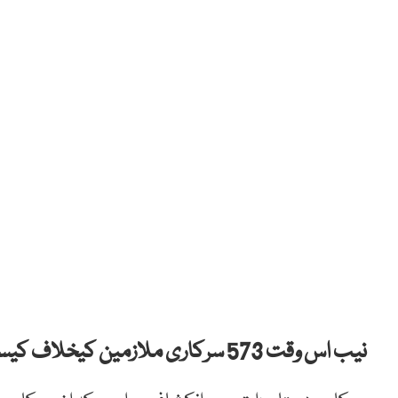
نیب اس وقت 573 سرکاری ملازمین کیخلاف کیسز کی تحقیقات کررہا ہے۔