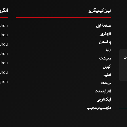
نیوز کیٹیگریز
انگر
صفحۂ اول
Urdu
تازہ ترین
Urdu
پاکستان
Urdu
دنیا
Urdu
اس
معیشت
Urdu
کھیل
Urdu
تعلیم
lish
صحت
انٹرٹینمنٹ
ٹیکنالوجی
دلچسپ و عجیب