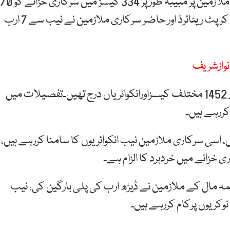
سرکاری دستاویزات میں انکشاف ہوا ہے کہ ان سرکاری ملازمین پر مبیبہ طور پر 334 کیسز میں سرکاری خزانے کو 70
ارب نقصان پہنچانے کا الزام ہے جبکہ پانچ سو کے قریب کرپٹ ریٹائرڈ اور حاضر سرکاری ملازمین نے نیب سے 7 ارب
 نوازشریف
ان کرپٹ افسران پرمختلف نوعیت کے 50 ارب روپے کے 1452 مختلف کیسزاورانکوائریاں درج تھیں۔تفصیلات میں
کررہے ہیں۔
سی سرکاری ملازمین نیب انکوائریوں کا سامنا کررہے ہیں،
 خزانے میں خردبرد کا الزام ہے۔
وا ہے کہ 79 پٹواریوں اورمحکمہ مال کے ملازمین نے ڈیڑھ ارب کی پلی بارگین کی، نیب