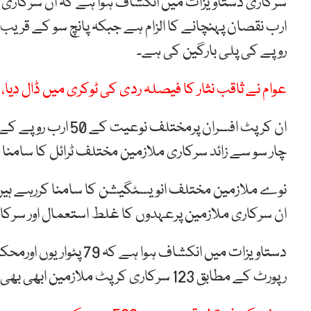
روپے کی پلی بارگین کی ہے۔
عوام نے ثاقب نثار کا فیصلہ ردی کی ٹوکری میں ڈال دیا،
چار سو سے زائد سرکاری ملازمین مختلف ٹرائل کا سامنا 
نوے ملازمین مختلف انویسٹگیشن کا سامنا کررہے ہیں، ا
ان سرکاری ملازمین پرعہدوں کا غلط استعمال اور سرکاری
دستاویزات میں انکشاف ہ
رپورٹ کے مطابق 123 سرکاری کرپٹ ملازمین ابھی بھی نوکریوں پرکام کررہے ہیں۔