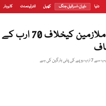
دنیا
ایران-اسرائیل جنگ
کھیل
انٹرٹینمنٹ
کاروبار
نیب میں 573 حاضرسروس ملازمین کیخلاف 70 ارب کے
اف
رگین کی ہے