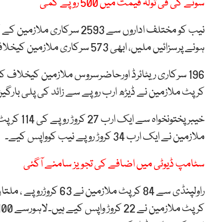
سونے کی فی تولہ قیمت میں 500 روپے کمی
ہونے پرسزائیں ملیں، ابھی 573 سرکاری ملازمین کیخلاف نیب انکوائریاں جاری ہیں۔
196 سرکاری ریٹائرڈ اورحاضرسروس ملازمین کیخلاف
کرپٹ ملازمین نے ڈیڑھ ارب روپے سے زائد کی پلی بارگی
ملازمین نے ایک ارب 34 کروڑ روپے نیب کوواپس کیے۔
سٹامپ ڈیوٹی میں اضافے کی تجویز سامنے آگئی