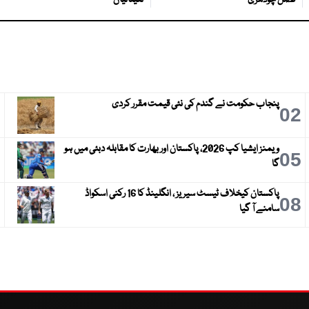
فضل چودھری
تعیناتیاں
پنجاب حکومت نے گندم کی نئی قیمت مقرر کردی
3
02
ویمنز ایشیا کپ 2026، پاکستان اور بھارت کا مقابلہ دبئی میں ہو
6
05
گا
پاکستان کیخلاف ٹیسٹ سیریز ، انگلینڈ کا 16 رکنی اسکواڈ
9
08
سامنے آ گیا