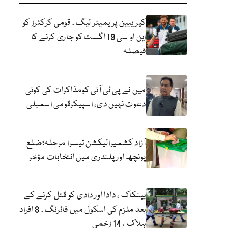
کیریبین پریمیئر لیگ ، قومی کرکٹرز کو
این او سی 19 اگست کو جاری کرنے کا
فیصلہ
میں نے پی ٹی آئی کومذاکرات کی کوئی
دعوت نہیں دی، اسپیکرقومی اسمبلی
آزاد کشمیرالیکشن تیسرا مرحلہ؛ضلع
پونچھ اور پلندری میں انتخابات مؤخر
بینکاک ، دادا اور دادی کو قتل کرنے کے
بعد ملزم کی اسکول میں فائرنگ ، 8 افراد
ہلاک ، 14 زخمی