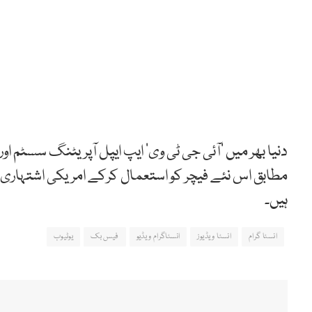
دنیا بھر میں ’آئی جی ٹی وی‘ ایپ ایپل آپریٹنگ سسٹم ا
مطابق اس نئے فیچر کو استعمال کرکے امریکی اشتہاری کم
ہیں۔
انسٹا گرام
انسٹا ویڈیوز
انسٹاگرام ویڈیو
فیس بک
یوٹیوب