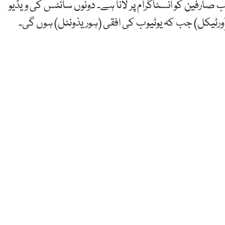
ب صارفین کو انسٹاگرام پر لانا ہے۔ دونوں سائٹس کی ویڈیو
ورٹیکل) جب کہ یوٹیوب کی افقی (ہوریذونٹل) ہوں گی۔