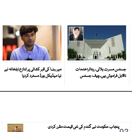
جسٹس مسرت ہلالی ریٹائر؛خدمات
میر رضا کی قبر کشائی پر تنازع،اہلخانہ نے
ناقابل فراموش ہیں،چیف جسٹس
نیا میڈیکل بورڈ مسترد کردیا
پنجاب حکومت نے گندم کی نئی قیمت مقرر کردی
3
02