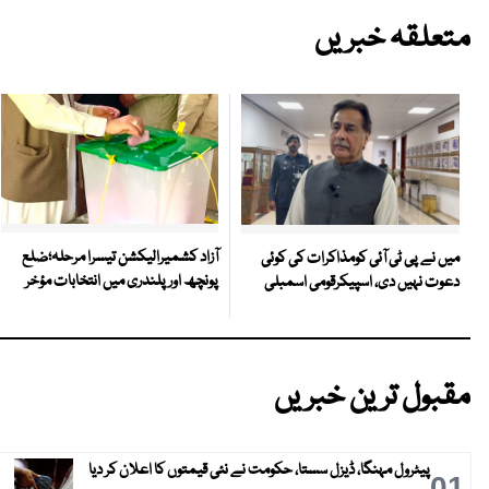
متعلقہ خبریں
آزاد کشمیرالیکشن تیسرا مرحلہ؛ضلع
میں نے پی ٹی آئی کومذاکرات کی کوئی
پونچھ اور پلندری میں انتخابات مؤخر
دعوت نہیں دی، اسپیکرقومی اسمبلی
مقبول ترین خبریں
پیٹرول مہنگا، ڈیزل سستا، حکومت نے نئی قیمتوں کا اعلان کر دیا
01