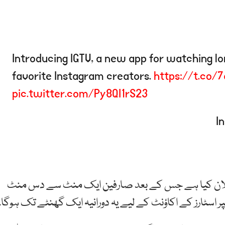
Introducing IGTV, a new app for watching lo
favorite Instagram creators.
https://t.co
pic.twitter.com/Py8QI1rS23
 اعلان کیا ہے جس کے بعد صارفین ایک منٹ سے دس منٹ
 اسٹارز کے اکاؤنٹ کے لیے یہ دورانیہ ایک گھنٹے تک ہوگا۔