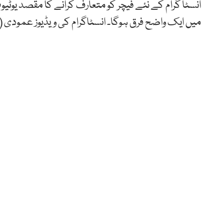
انسٹا گرام کے نئے فیچر کو متعارف کرانے کا مقصد یوٹیو
میں ایک واضح فرق ہوگا۔ انسٹاگرام کی ویڈیوز عمودی (