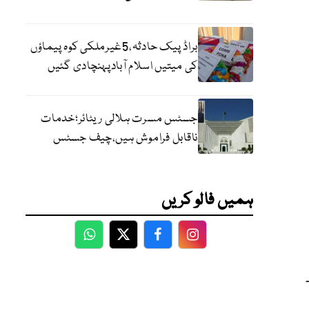
براڈ پیک حادثہ،5غیرملکی کوہ پیماؤں
کی میتیں اسلام آبادپہنچادی گئیں
جسٹس مسرت ہلالی ریٹائر؛خدمات
ناقابل فراموش ہیں،چیف جسٹس
ہمیں فالو کریں
WhatsApp
Twitter
Facebook
Facebook