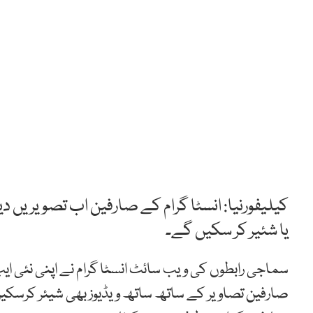
کیلیفورنیا: انسٹا گرام کے صارفین اب تصویریں دی
یا شئیر کر سکیں گے۔
سماجی رابطوں کی ویب سائٹ انسٹا گرام نے اپنی نئی ایپ
صارفین تصاویر کے ساتھ ساتھ ویڈیوز بھی شیئر کرسکیں 