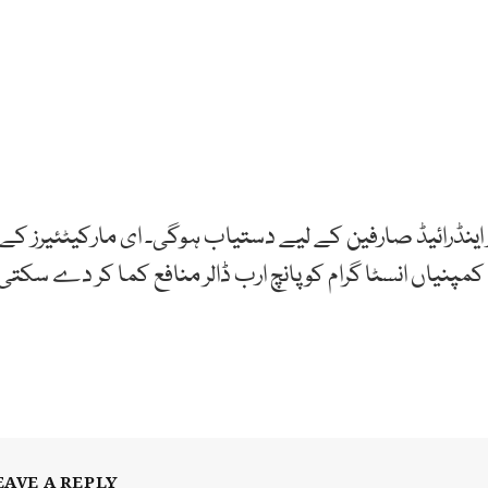
ور اینڈرائیڈ صارفین کے لیے دستیاب ہوگی۔ ای مارکیٹئیرز کے
پنیاں انسٹا گرام کو پانچ ارب ڈالر منافع کما کر دے سکتی
EAVE A REPLY