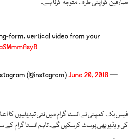
صارفین کو اپنی طرف متوجہ کرنا ہے۔
ng-form, vertical video from your
/7aSMmmAsyB
June 20, 2018
— Instagram (@instagram)
فیس بک کمپنی نے انسٹا گرام میں نئی تبدیلیوں کا
کی ویڈیو بھی پوسٹ کرسکیں گے۔ تاہم انسٹا گرام کے سپر