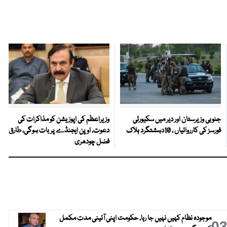
جنوبی وزیرستان اور دیر میں سکیورٹی
وزیراعظم کی اپوزیشن کو مذاکرات کی
فورسز کی کارروائیاں ، 10دہشتگرد ہلاک
دعوت، اوپن ایجنڈے پر بات ہوگی، طارق
فضل چودھری
موجودہ نظام کہیں نہیں جا رہا، حکومت اپنی آئینی مدت مکمل
0