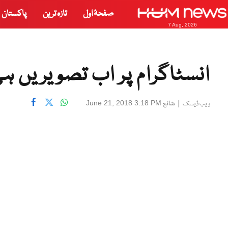
صفحۂ اول
تازہ ترین
پاکستان
7 Aug, 2026
انسٹاگرام پر اب تصویریں ہی
|
شائع
June 21, 2018 3:18 PM
ویب ڈیسک