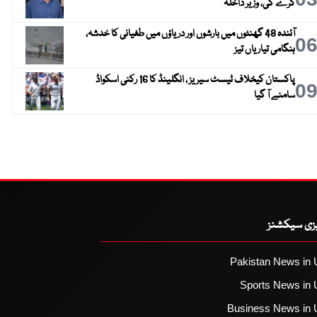
کرے گی، وزیر داخلہ
آئندہ 48 گھنٹوں میں بارشوں اور دریاؤں میں طغیانی کا خدشہ،
0
ہنگامی تیاریاں تیز
پاکستان کیخلاف ٹیسٹ سیریز ، انگلینڈ کا 16 رکنی اسکواڈ
0
سامنے آ گیا
یزی سیکشنز
Pakistan News in 
Sports News in 
Business News in 