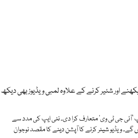
کھنے اور شئیر کرنے کے علاوہ لمبی ویڈیوز بھی دیکھ
 ’آئی جی ٹی وی‘ متعارف کرا دی۔ نئی ایپ کی مدد سے
گے۔ ویڈیو شیئر کرنے کا آپشن دینے کا مقصد نوجوان