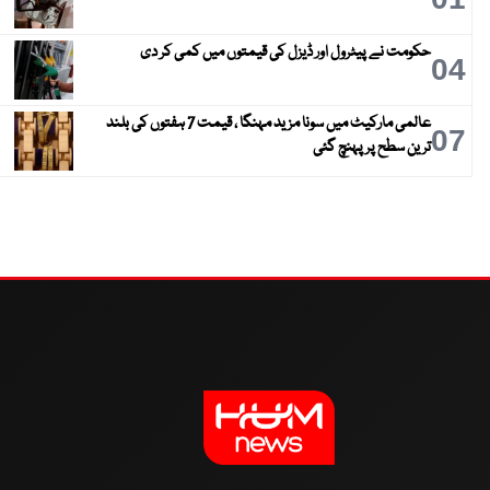
حکومت نے پیٹرول اور ڈیزل کی قیمتوں میں کمی کر دی
04
عالمی مارکیٹ میں سونا مزید مہنگا ، قیمت 7 ہفتوں کی بلند
07
ترین سطح پر پہنچ گئی