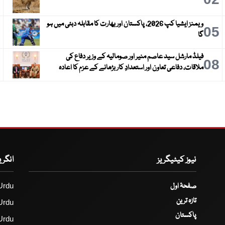
ویمنز ایشیا کپ 2026، پاکستان اور بھارت کا مقابلہ دبئی میں ہو
6
05
گا
فیلڈ مارشل سید عاصم منیر اور صومالیہ کے وزیر دفاع کی
9
08
ملاقات، دفاعی تعاون اور استعدادِ کار بڑھانے کے عزم کا اعادہ
نیوز کیٹیگریز
انگر
صفحۂ اول
Urdu
تازہ ترین
Urdu
پاکستان
Urdu