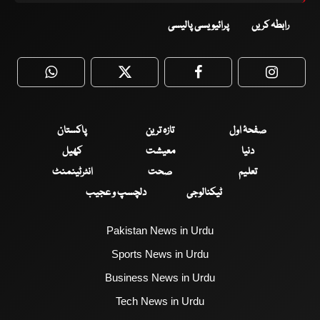
رابطہ کریں
پرائیویسی پالیسی
WhatsApp
Twitter
Facebook
Faceboo
صفحۂ اول
تازہ ترین
پاکستان
دنیا
معیشت
کھیل
تعلیم
صحت
انٹرٹینمنٹ
ٹیکنالوجی
دلچسپ و عجیب
Pakistan News in Urdu
Sports News in Urdu
Business News in Urdu
Tech News in Urdu