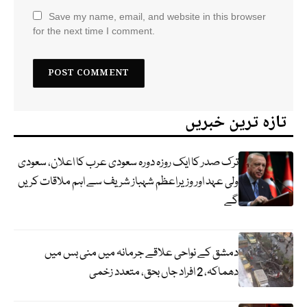
Save my name, email, and website in this browser
for the next time I comment.
تازہ ترین خبریں
ترک صدر کا ایک روزہ دورہ سعودی عرب کا اعلان، سعودی
ولی عہد اور وزیراعظم شہباز شریف سے اہم ملاقات کریں
گے
دمشق کے نواحی علاقے جرمانہ میں منی بس میں
دھماکہ، 2 افراد جاں بحق، متعدد زخمی