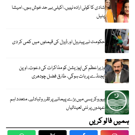
شادی کا کوئی ارادہ نہیں، اکیلی بے حد خوش ہوں، امیشا
پٹیل
حکومت نے پیٹرول اور ڈیزل کی قیمتوں میں کمی کر دی
وزیراعظم کی اپوزیشن کو مذاکرات کی دعوت، اوپن
ایجنڈے پر بات ہوگی، طارق فضل چودھری
بیوروکریسی میں بڑے پیمانے پر تقرر و تبادلے، متعدد اہم
عہدوں پر نئی تعیناتیاں
ہمیں فالو کریں