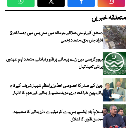
WhatsApp
Twitter
Facebook
Faceboo
متعلقہ خبریں
دمشق کے نواحی علاقے جرمانہ میں منی بس میں دھماکہ، 2
افراد جاں بحق، متعدد زخمی
بیوروکریسی میں بڑے پیمانے پر تقرر و تبادلے، متعدد اہم عہدوں
پر نئی تعیناتیاں
چین کے صدر کا خصوصی خط وزیراعظم شہباز شریف کے نام،
پاک چین شراکت داری مزید مضبوط بنانے کے عزم کا اظہار
اسلام آباد ایکسپریس وے کو موٹروے طرز بنانے کا منصوبہ،
محسن نقوی کا اعلان