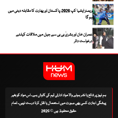
ویمنز ایشیا کپ 2026، پاکستان اور بھارت کا مقابلہ دبئی میں
ہو گا
عمران خان اور بشریٰ بی بی سے جیل میں ملاقات کیلئے
درخواست دائر
ہم نیوز پر شائع یا نشر ہونے والا مواد ادارتی ٹیم کی کاوش ہے۔ اس مواد کو بغیر
پیشگی اجازت کسی بھی صورت میں استعمال یا نقل کرنا درست نہیں۔ تمام
حقوق محفوظ ہیں © 2026