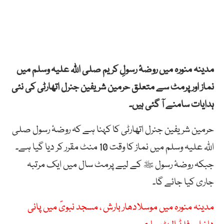
مدینہ منورہ میں روضۂ رسولِ کریم صلی اللّٰہ علیہ وسلم میں
نماز اور پرمٹ سے متعلق حرمین شریفین جنرل اتھارٹی کی نئی
ہدایات سامنے آ گئی ہیں۔
حرمین شریفین جنرل اتھارٹی کا کہنا ہے کہ روضۂ رسول صلی
اللّٰہ علیہ وسلم میں نماز کا وقت 10 منٹ مقرر کر دیا گیا ہے۔
جبکہ روضۂ رسول ﷺ کے لیے پرمٹ سال میں ایک مرتبہ
جاری کیا جائے گا۔
مدینہ منورہ میں موسلادھار بارش ، مسجد نبویؐ میں پانی