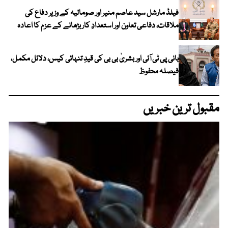
فیلڈ مارشل سید عاصم منیر اور صومالیہ کے وزیر دفاع کی
ملاقات، دفاعی تعاون اور استعدادِ کار بڑھانے کے عزم کا اعادہ
بانی پی ٹی آئی اور بشریٰ بی بی کی قیدِ تنہائی کیس، دلائل مکمل،
فیصلہ محفوظ
مقبول ترین خبریں