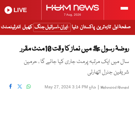
LIVE
7 Aug, 2026
صفحۂ اول
تازہ ترین
پاکستان
دنیا
ایران-اسرائیل جنگ
کھیل
انٹرٹینمنٹ
روضۂ رسول ﷺ میں نماز کا وقت 10منٹ مقرر
سال میں ایک مرتبہ پرمٹ جاری کیا جائے گا ، حرمین
شریفین جنرل اتھارٹی
|
شائع
May 27, 2024 3:14 PM
Mehmood Ahmed