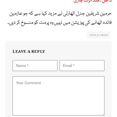
داخل ، فلڈ الرٹ جاری
حرمین شریفین جنرل اتھارٹی نے مزید کہا ہے کہ جو عازمین
فائدہ اٹھانے کی پوزیشن میں نہیں وہ پرمٹ کو منسوخ کر دیں۔
roza e rasool
LEAVE A REPLY