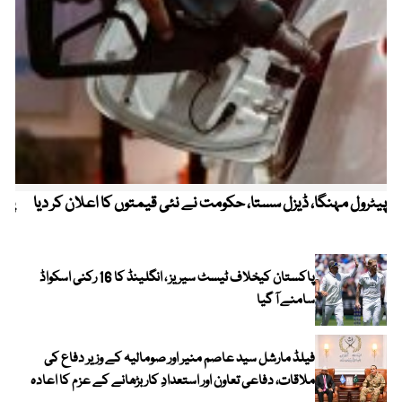
پیٹرول مہنگا، ڈیزل سستا، حکومت نے نئی قیمتوں کا اعلان کر دیا
پنج
پاکستان کیخلاف ٹیسٹ سیریز ، انگلینڈ کا 16 رکنی اسکواڈ
سامنے آ گیا
فیلڈ مارشل سید عاصم منیر اور صومالیہ کے وزیر دفاع کی
ملاقات، دفاعی تعاون اور استعدادِ کار بڑھانے کے عزم کا اعادہ