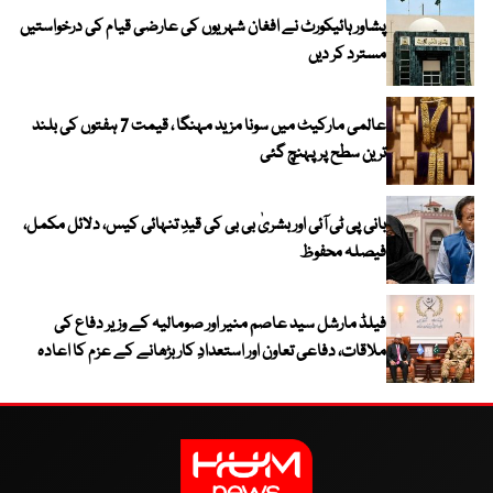
پشاور ہائیکورٹ نے افغان شہریوں کی عارضی قیام کی درخواستیں
مسترد کر دیں
عالمی مارکیٹ میں سونا مزید مہنگا ، قیمت 7 ہفتوں کی بلند
ترین سطح پر پہنچ گئی
بانی پی ٹی آئی اور بشریٰ بی بی کی قیدِ تنہائی کیس، دلائل مکمل،
فیصلہ محفوظ
فیلڈ مارشل سید عاصم منیر اور صومالیہ کے وزیر دفاع کی
ملاقات، دفاعی تعاون اور استعدادِ کار بڑھانے کے عزم کا اعادہ