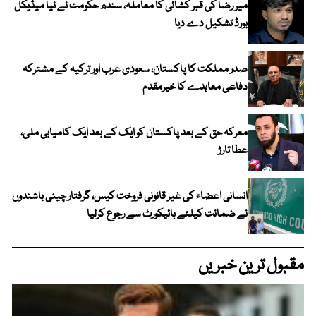
میر رضا کی قبر کشائی کا معاملہ، سندھ حکومت نے نیا میڈیکل
بورڈ تشکیل دے دیا
صدر مملکت کا پاکستان، سعودی عرب اور ترکیہ کے مشترکہ
دفاعی معاہدے کا خیرمقدم
معرکہ حق کے بعد پاکستان کو ایک کے بعد ایک کامیابی ملی،
عطا تارڑ
انسانی اعضاء کی غیر قانونی فروخت کیس، گرفتار چینی باشندوں
نے ضمانت کیلئے ہائیکورٹ سے رجوع کرلیا
مقبول ترین خبریں