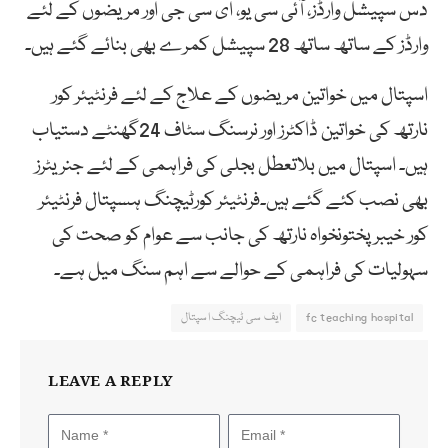
دس سپیشل وارڈز، آئی سی یو، ای سی جی اور مریضوں کے لئے
وارڈز کے ساتھ ساتھ 28 سپیشل کمرے بھی بنائے گئے ہیں۔
اسپتال میں خواتین مریضوں کے علاج کے لئے فرنٹیئر کور
نارتھ کی خواتین ڈاکٹرز اور نرسنگ سٹاف 24گھنٹے دستیاب
ہیں۔ اسپتال میں بلاتعطل بجلی کی فراہمی کے لئے جنریٹرز
بھی نصب کئے گئے ہیں۔فرنٹیئر کورٹیچنگ ہسپتال فرنٹیئر
کور خیبرپختونخواہ نارتھ کی جانب سے عوام کو صحت کی
سہولیات کی فراہمی کے حوالے سے اہم سنگ میل ہے۔
fc teaching hospital
ایف سی ٹیچنگ اسپتال
LEAVE A REPLY