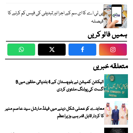
پی ٹی اے کا ای سم کے اجرا اور تبدیلی کی فیس کم کرنے کا
فیصلہ
ہمیں فالو کریں
WhatsApp
Twitter
Facebook
Faceboo
متعلقہ خبریں
الیکشن کمیشن نے بلوچستان کے 4 بلدیاتی حلقوں میں 9
اگست کی پولنگ ملتوی کردی
معاہدے کو عملی شکل دینے میں فیلڈ مارشل سید عاصم منیر
کا کردار قابل قدر ہے، وزیراعظم