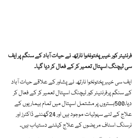
فرنٹیئر کور خیبرپختونخوا نارتھ نے حیات آباد کے سنگم پر ایف
سی ٹیچنگ اسپتال تعمیر کر کے فعال کر دیا گیا۔
ایف سی خیبرپختونخوا نارتھ نے پشاور کے علاقے حیات آباد
کے سنگم پرفرنٹیئر کور ٹیچنگ اسپتال تعمیر کر کے فعال کر
دیا،500بستروں پر مشتمل اسپتال میں تمام بیماریوں کے
علاج کے لئے سہولیات موجود ہیں اور 24گھنٹے ڈاکٹرز اور
نرسنگ اسٹاف مریضوں کے علاج کیلئے دستیاب ہیں۔