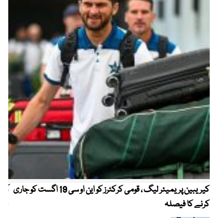
کیریبین پریمیئر لیگ ، قومی کرکٹرز کو این او سی 19 اگست کو جاری
آز
کرنے کا فیصلہ
چھی