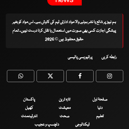
ہم نیوز پر شائع یا نشر ہونے والا مواد ادارتی ٹیم کی کاوش ہے۔ اس مواد کو بغیر
پیشگی اجازت کسی بھی صورت میں استعمال یا نقل کرنا درست نہیں۔ تمام
حقوق محفوظ ہیں © 2026
رابطہ کریں
پرائیویسی پالیسی
WhatsApp
Twitter
Facebook
Faceboo
صفحۂ اول
تازہ ترین
پاکستان
دنیا
معیشت
کھیل
تعلیم
صحت
انٹرٹینمنٹ
ٹیکنالوجی
دلچسپ و عجیب