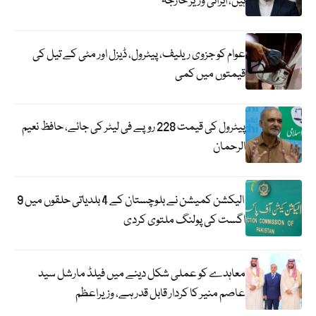
ہیں، ایرانی وزیر خارجہ
عوام کو جزوی ریلیف، پیٹرول، ڈیزل اور مٹی کے تیل کی
قیمتوں میں کمی
پیٹرول کی قیمت 228 روپے فی لیٹر کی جائے، حافظ نعیم
الرحمان
الیکشن کمیشن نے بلوچستان کے 4 بلدیاتی حلقوں میں 9
اگست کی پولنگ ملتوی کردی
معاہدے کو عملی شکل دینے میں فیلڈ مارشل سید
عاصم منیر کا کردار قابل قدر ہے، وزیراعظم