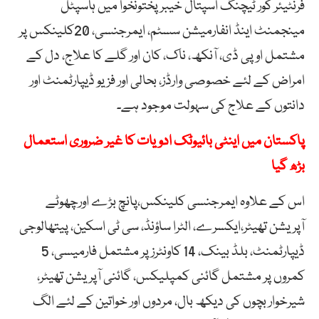
فرنٹیئر کور ٹیچنگ اسپتال خیبرپختونخوا میں ہاسپٹل
مینجمنٹ اینڈ انفارمیشن سسٹم، ایمرجنسی، 20کلینکس پر
مشتمل او پی ڈی، آنکھ، ناک، کان اور گلے کا علاج، دل کے
امراض کے لئے خصوصی وارڈز، بحالی اور فزیو ڈیپارٹمنٹ اور
دانتوں کے علاج کی سہولت موجود ہے۔
پاکستان میں اینٹی بائیوٹک ادویات کا غیر ضروری استعمال
بڑھ گیا
اس کے علاوہ ایمرجنسی کلینکس،پانچ بڑے اورچھوٹے
آپریشن تھیٹر،ایکسرے، الٹرا ساؤنڈ، سی ٹی اسکین، پیتھالوجی
ڈیپارٹمنٹ، بلڈ بینک، 14 کاونٹرز پر مشتمل فارمیسی، 5
کمروں پر مشتمل گائنی کمپلیکس، گائنی آپریشن تھیٹر،
شیرخوار بچوں کی دیکھ بال، مردوں اور خواتین کے لئے الگ