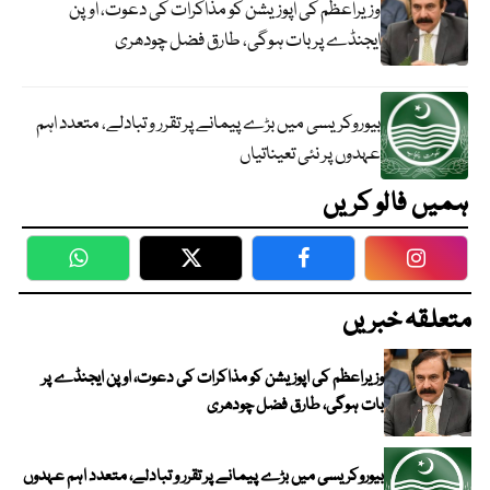
وزیراعظم کی اپوزیشن کو مذاکرات کی دعوت، اوپن
ایجنڈے پر بات ہوگی، طارق فضل چودھری
بیوروکریسی میں بڑے پیمانے پر تقرر و تبادلے، متعدد اہم
عہدوں پر نئی تعیناتیاں
ہمیں فالو کریں
WhatsApp
Twitter
Facebook
Faceboo
متعلقہ خبریں
وزیراعظم کی اپوزیشن کو مذاکرات کی دعوت، اوپن ایجنڈے پر
بات ہوگی، طارق فضل چودھری
بیوروکریسی میں بڑے پیمانے پر تقرر و تبادلے، متعدد اہم عہدوں