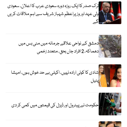
ترک صدر کا ایک روزہ دورہ سعودی عرب کا اعلان، سعودی
ولی عہد اور وزیراعظم شہباز شریف سے اہم ملاقات کریں
گے
دمشق کے نواحی علاقے جرمانہ میں منی بس میں
دھماکہ، 2 افراد جاں بحق، متعدد زخمی
شادی کا کوئی ارادہ نہیں، اکیلی بے حد خوش ہوں، امیشا
پٹیل
حکومت نے پیٹرول اور ڈیزل کی قیمتوں میں کمی کر دی