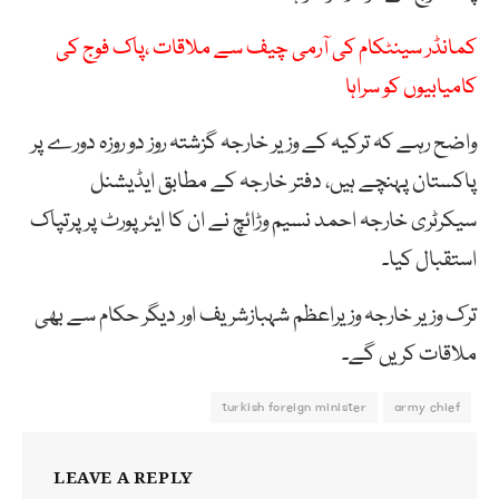
کمانڈر سینٹکام کی آرمی چیف سے ملاقات ،پاک فوج کی
کامیابیوں کو سراہا
واضح رہے کہ ترکیہ کے وزیر خارجہ گزشتہ روز دو روزہ دورے پر
پاکستان پہنچے ہیں، دفتر خارجہ کے مطابق ایڈیشنل
سیکرٹری خارجہ احمد نسیم وڑائچ نے ان کا ایئرپورٹ پر پرتپاک
استقبال کیا۔
ترک وزیر خارجہ وزیراعظم شہبازشریف اور دیگر حکام سے بھی
ملاقات کریں گے۔
turkish foreign minister
army chief
LEAVE A REPLY