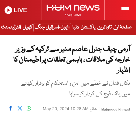
LIVE
7 Aug, 2026
صفحۂ اول
تازہ ترین
پاکستان
دنیا
ایران-اسرائیل جنگ
کھیل
انٹرٹینمنٹ
آرمی چیف جنرل عاصم منیر سے ترکیہ کے وزیر
خارجہ کی ملاقات ، باہمی تعلقات پر اطیمنان کا
اظہار
ہکان فدان نے خطے میں امن و استحکام کو برقرار رکھنے
میں پاک فوج کے کردار کو سراہا
|
شائع
May 20, 2024 10:28 AM
Mehmood Ahmed