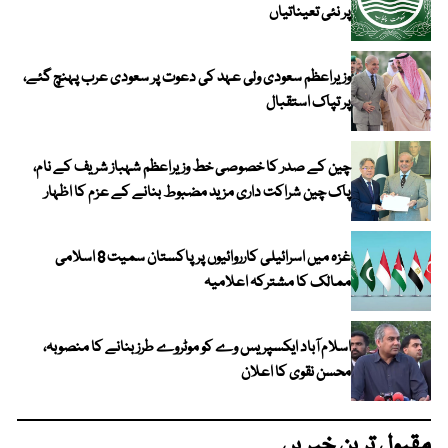
پر نئی تعیناتیاں
وزیراعظم سعودی ولی عہد کی دعوت پر سعودی عرب پہنچ گئے،
پر تپاک استقبال
چین کے صدر کا خصوصی خط وزیراعظم شہباز شریف کے نام،
پاک چین شراکت داری مزید مضبوط بنانے کے عزم کا اظہار
غزہ میں اسرائیلی کارروائیوں پر پاکستان سمیت 8 اسلامی
ممالک کا مشترکہ اعلامیہ
اسلام آباد ایکسپریس وے کو موٹروے طرز بنانے کا منصوبہ،
محسن نقوی کا اعلان
مقبول ترین خبریں