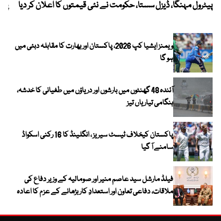
پیٹرول مہنگا، ڈیزل سستا، حکومت نے نئی قیمتوں کا اعلان کر دیا
پنج
ویمنز ایشیا کپ 2026، پاکستان اور بھارت کا مقابلہ دبئی میں
ہو گا
آئندہ 48 گھنٹوں میں بارشوں اور دریاؤں میں طغیانی کا خدشہ،
ہنگامی تیاریاں تیز
پاکستان کیخلاف ٹیسٹ سیریز ، انگلینڈ کا 16 رکنی اسکواڈ
سامنے آ گیا
فیلڈ مارشل سید عاصم منیر اور صومالیہ کے وزیر دفاع کی
ملاقات، دفاعی تعاون اور استعدادِ کار بڑھانے کے عزم کا اعادہ