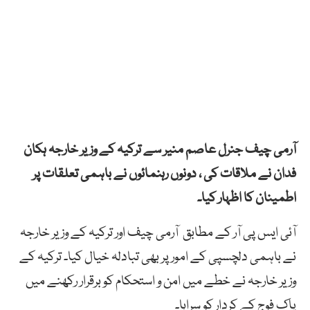
آرمی چیف جنرل عاصم منیر سے ترکیہ کے وزیر خارجہ ہکان
فدان نے ملاقات کی ، دونوں رہنمائوں نے باہمی تعلقات پر
اطمینان کا اظہار کیا۔
آئی ایس پی آر کے مطابق آرمی چیف اور ترکیہ کے وزیر خارجہ
نے باہمی دلچسپی کے امور پر بھی تبادلہ خیال کیا۔ ترکیہ کے
وزیر خارجہ نے خطے میں امن و استحکام کو برقرار رکھنے میں
پاک فوج کے کردار کو سراہا۔