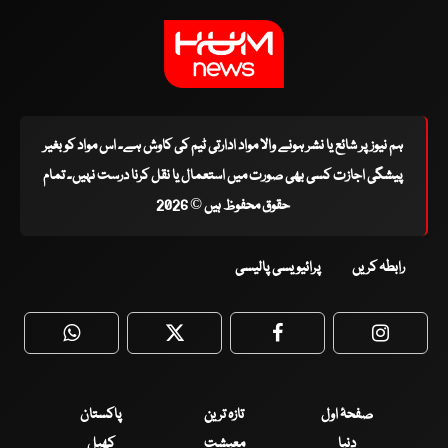
ہم نیوز پر شائع یا نشر ہونے والا مواد ادارتی ٹیم کی کاوش ہے۔ اس مواد کو بغیر
پیشگی اجازت کسی بھی صورت میں استعمال یا نقل کرنا درست نہیں۔ تمام
حقوق محفوظ ہیں © 2026
رابطہ کریں
پرائیویسی پالیسی
WhatsApp
Twitter
Facebook
Faceboo
صفحۂ اول
تازہ ترین
پاکستان
دنیا
معیشت
کھیل