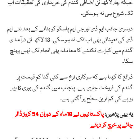
جبکہ چار لاکھ ٹن اضافی گندم کی خریداری کی تحقیقات اب
تک شروع ہی نہ ہوسکی۔
دوسری جانب ایم ڈی اور جی ایم پاسکو کو ہٹانے کے بعد نئے ایم
ڈی کی تعیناتی بھی اب تک نہ ہو سکی۔ 13 لاکھ ٹن درآمدی
گندم میں کیڑے نکلنے کا معاملہ بھی انجام تک نہیں پہنچ
سکا۔
ذرائع کا کہنا ہے کہ سرکاری نرخ سے کئی گنا کم قیمت پر
گندم کی فروخت جاری ہے۔ پنجاب میں گندم کی بوری 6 ہزار
روپے کی کم ترین سطح پر آگئی ہے۔
یہ بھی پڑھیں:
پاکستانیوں نے 10ماہ کے دوران 54 کروڑ ڈالر
چائے پر خرچ کر دیئے