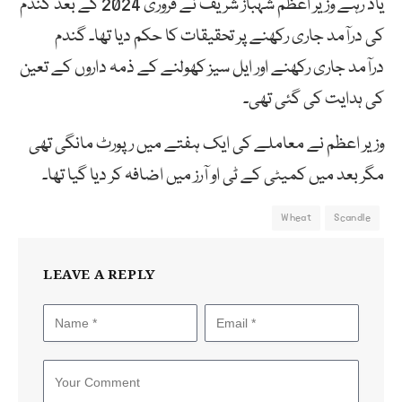
یاد رہے وزیر اعظم شہباز شریف نے فروری 2024 کے بعد گندم
کی درآمد جاری رکھنے پر تحقیقات کا حکم دیا تھا۔ گندم
درآمد جاری رکھنے اور ایل سیز کھولنے کے ذمہ داروں کے تعین
کی ہدایت کی گئی تھی۔
وزیر اعظم نے معاملے کی ایک ہفتے میں رپورٹ مانگی تھی
مگر بعد میں کمیٹی کے ٹی او آرز میں اضافہ کر دیا گیا تھا۔
Wheat
Scandle
LEAVE A REPLY