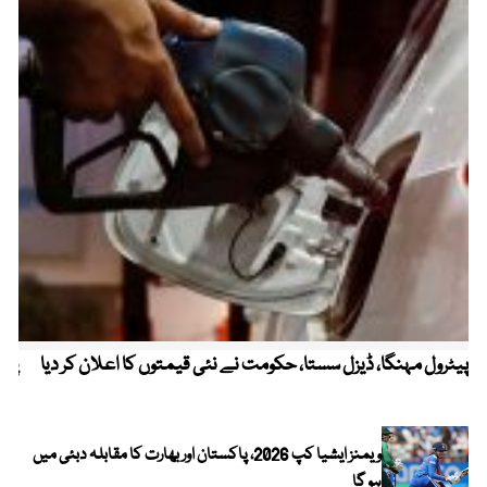
پیٹرول مہنگا، ڈیزل سستا، حکومت نے نئی قیمتوں کا اعلان کر دیا
پنج
ویمنز ایشیا کپ 2026، پاکستان اور بھارت کا مقابلہ دبئی میں
ہو گا