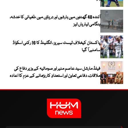
آئندہ 48 گھنٹوں میں بارشوں اور دریاؤں میں طغیانی کا خدشہ،
ہنگامی تیاریاں تیز
پاکستان کیخلاف ٹیسٹ سیریز ، انگلینڈ کا 16 رکنی اسکواڈ
سامنے آ گیا
فیلڈ مارشل سید عاصم منیر اور صومالیہ کے وزیر دفاع کی
ملاقات، دفاعی تعاون اور استعدادِ کار بڑھانے کے عزم کا اعادہ