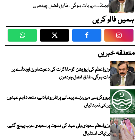
ایجنڈے پر بات ہوگی، طارق فضل چودھری
ہمیں فالو کریں
WhatsApp
Twitter
Facebook
Faceboo
متعلقہ خبریں
وزیراعظم کی اپوزیشن کو مذاکرات کی دعوت، اوپن ایجنڈے پر
بات ہوگی، طارق فضل چودھری
بیوروکریسی میں بڑے پیمانے پر تقرر و تبادلے، متعدد اہم عہدوں
پر نئی تعیناتیاں
وزیراعظم سعودی ولی عہد کی دعوت پر سعودی عرب پہنچ گئے،
پر تپاک استقبال