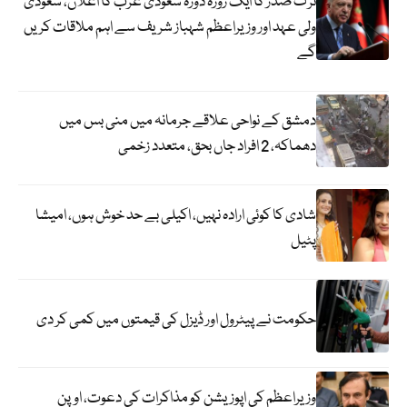
ترک صدر کا ایک روزہ دورہ سعودی عرب کا اعلان، سعودی
ولی عہد اور وزیراعظم شہباز شریف سے اہم ملاقات کریں
گے
دمشق کے نواحی علاقے جرمانہ میں منی بس میں
دھماکہ، 2 افراد جاں بحق، متعدد زخمی
شادی کا کوئی ارادہ نہیں، اکیلی بے حد خوش ہوں، امیشا
پٹیل
حکومت نے پیٹرول اور ڈیزل کی قیمتوں میں کمی کر دی
وزیراعظم کی اپوزیشن کو مذاکرات کی دعوت، اوپن