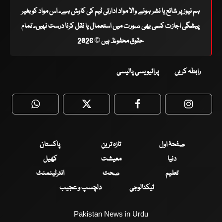
ہم نیوز پر شائع یا نشر ہونے والا مواد ادارتی ٹیم کی کاوش ہے۔ اس مواد کو بغیر
پیشگی اجازت کسی بھی صورت میں استعمال یا نقل کرنا درست نہیں۔ تمام
حقوق محفوظ ہیں © 2026
رابطہ کریں
پرائیویسی پالیسی
WhatsApp
Twitter
Facebook
Faceboo
صفحۂ اول
تازہ ترین
پاکستان
دنیا
معیشت
کھیل
تعلیم
صحت
انٹرٹینمنٹ
ٹیکنالوجی
دلچسپ و عجیب
Pakistan News in Urdu