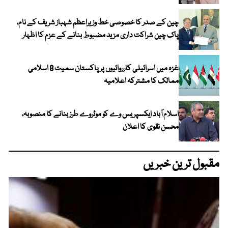
چین کے صدر کا خصوصی خط وزیراعظم شہباز شریف کے نام،
پاک چین شراکت داری مزید مضبوط بنانے کے عزم کا اظہار
غزہ میں اسرائیلی کارروائیوں پر پاکستان سمیت 8 اسلامی
ممالک کا مشترکہ اعلامیہ
اسلام آباد ایکسپریس وے کو موٹروے طرز بنانے کا منصوبہ،
محسن نقوی کا اعلان
مقبول ترین خبریں