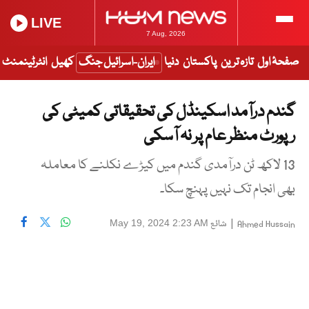
LIVE
7 Aug, 2026
صفحۂ اول
تازہ ترین
پاکستان
دنیا
ایران-اسرائیل جنگ
کھیل
انٹرٹینمنٹ
گندم درآمد اسکینڈل کی تحقیقاتی کمیٹی کی
رپورٹ منظر عام پر نہ آسکی
13 لاکھ ٹن درآمدی گندم میں کیڑے نکلنے کا معاملہ
بھی انجام تک نہیں پہنچ سکا۔
|
شائع
May 19, 2024 2:23 AM
Ahmed Hussain