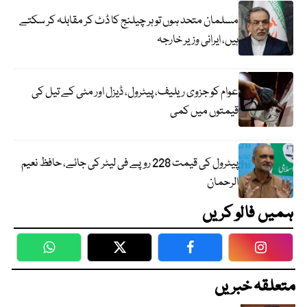
مسلمان متحد ہوں تو ہر چیلنج کا ڈٹ کر مقابلہ کر سکتے
ہیں، ایرانی وزیر خارجہ
عوام کو جزوی ریلیف، پیٹرول، ڈیزل اور مٹی کے تیل کی
قیمتوں میں کمی
پیٹرول کی قیمت 228 روپے فی لیٹر کی جائے، حافظ نعیم
الرحمان
ہمیں فالو کریں
WhatsApp
Twitter
Facebook
Faceboo
متعلقہ خبریں