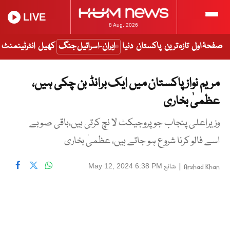
LIVE
8 Aug, 2026
صفحۂ اول
تازہ ترین
پاکستان
دنیا
ایران-اسرائیل جنگ
کھیل
انٹرٹینمنٹ
مریم نواز پاکستان میں ایک برانڈ بن چکی ہیں،
عظمیٰ بخاری
وزیراعلی پنجاب جو پروجیکٹ لا نچ کرتی ہیں،باقی صوبے
اسے فالو کرنا شروع ہو جاتے ہیں، عظمیٰ بخاری
|
شائع
May 12, 2024 6:38 PM
Arshad Khan