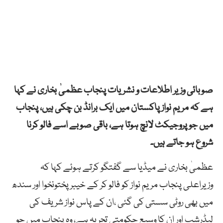
صوبائی وزیر اطلاعات و نشریات پنجاب عظمیٰ بخاری نے کہا
ہے کہ مریم نواز پاکستان میں ایک برانڈ بن چکی ہیں، پنجاب
میں جو پروجیکٹ لانچ ہوتا ہے، باقی صوبے اسے فالو کرنا
شروع ہو جاتے ہیں۔
عظمیٰ بخاری نے میڈیا سے گفتگو کرتے ہوئے کہا کہ
وزیراعلی پنجاب مریم نواز کو فالو کر کے خیبر پختونخوا اور سندھ
میں بھی روٹی سستی کی گئی ،ان کے پاس نواز شریف کی
لیڈرشپ اور ان کا وسیع حکومتی تجربہ ہے، وہ پنجاب میں جو