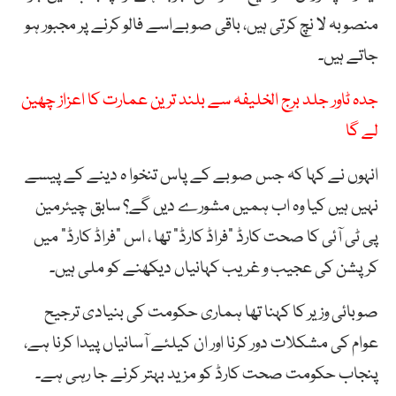
منصوبہ لا نچ کرتی ہیں، باقی صوبےاسے فالو کرنے پر مجبور ہو
جاتے ہیں۔
جدہ ٹاور جلد برج الخلیفہ سے بلند ترین عمارت کا اعزاز چھین
لے گا
انہوں نے کہا کہ جس صوبے کے پاس تنخوا ہ دینے کے پیسے
نہیں ہیں کیا وہ اب ہمیں مشورے دیں گے؟ سابق چیئرمین
پی ٹی آئی کا صحت کارڈ ”فراڈ کارڈ” تھا ، اس “فراڈ کارڈ” میں
کرپشن کی عجیب و غریب کہانیاں دیکھنے کو ملی ہیں۔
صوبائی وزیر کا کہنا تھا ہماری حکومت کی بنیادی ترجیح
عوام کی مشکلات دور کرنا اور ان کیلئے آسانیاں پیدا کرنا ہے،
پنجاب حکومت صحت کارڈ کو مزید بہتر کرنے جا رہی ہے۔