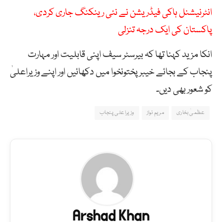
انٹرنیشنل ہاکی فیڈریشن نے نئی رینکنگ جاری کردی،
پاکستان کی ایک درجہ تنزلی
انکا مزید کہنا تھا کہ بیرسٹر سیف اپنی قابلیت اور مہارت
پنجاب کے بجائے خیبر پختونخوا میں دکھائیں اور اپنے وزیراعلیٰ
کو شعور بھی دیں۔
عظمیٰ بخاری
مریم نواز
وزیراعلی پنجاب
Arshad Khan