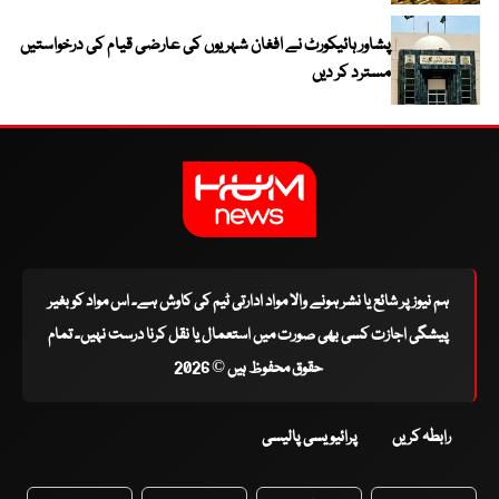
پشاور ہائیکورٹ نے افغان شہریوں کی عارضی قیام کی درخواستیں
مسترد کر دیں
ہم نیوز پر شائع یا نشر ہونے والا مواد ادارتی ٹیم کی کاوش ہے۔ اس مواد کو بغیر
پیشگی اجازت کسی بھی صورت میں استعمال یا نقل کرنا درست نہیں۔ تمام
حقوق محفوظ ہیں © 2026
رابطہ کریں
پرائیویسی پالیسی