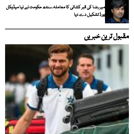
میر رضا کی قبر کشائی کا معاملہ، سندھ حکومت نے نیا میڈیکل
بورڈ تشکیل دے دیا
مقبول ترین خبریں