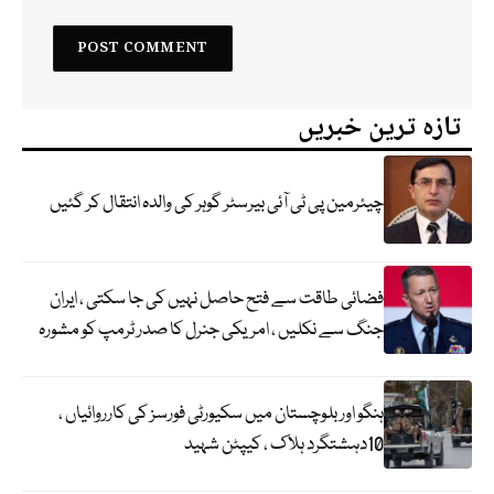
تازہ ترین خبریں
چیئرمین پی ٹی آئی بیرسٹر گوہر کی والدہ انتقال کر گئیں
فضائی طاقت سے فتح حاصل نہیں کی جا سکتی ، ایران
جنگ سے نکلیں ، امریکی جنرل کا صدر ٹرمپ کو مشورہ
ہنگو اور بلوچستان میں سکیورٹی فورسز کی کارروائیاں ،
10دہشتگرد ہلاک ، کیپٹن شہید