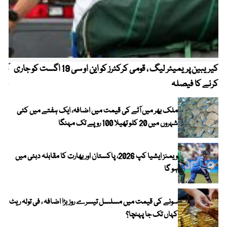
کیریبین پریمیئر لیگ ، قومی کرکٹرز کو این او سی 19 اگست کو جاری
آز
کرنے کا فیصلہ
چھی
ملک بھر میں آٹے کی قیمت میں اضافہ، ایک ہفتے میں کئی
شہروں میں 20 کلو تھیلا 100 روپے تک مہنگا
ویمنز ایشیا کپ 2026، پاکستان اور بھارت کا مقابلہ دبئی میں
ہو گا
سونے کی قیمت میں مسلسل تیسرے روز بڑا اضافہ ، فی تولہ ریٹ
کہاں تک جا پہنچا؟