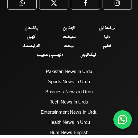
WhatsApp
Twitter
Facebook
Faceboo
صفحۂ اول
تازہ ترین
پاکستان
دنیا
معیشت
کھیل
تعلیم
صحت
انٹرٹینمنٹ
ٹیکنالوجی
دلچسپ و عجیب
Pakistan News in Urdu
Sports News in Urdu
Business News in Urdu
Tech News in Urdu
Entertainment News in Urdu
Health News in Urdu
Hum News English