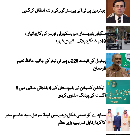
چیئرمین پی ٹی آئی بیرسٹر گوہر کی والدہ انتقال کر گئیں
ہنگو اور بلوچستان میں سکیورٹی فورسز کی کارروائیاں ،
10دہشتگرد ہلاک ، کیپٹن شہید
پیٹرول کی قیمت 228 روپے فی لیٹر کی جائے، حافظ نعیم
الرحمان
الیکشن کمیشن نے بلوچستان کے 4 بلدیاتی حلقوں میں 9
اگست کی پولنگ ملتوی کردی
معاہدے کو عملی شکل دینے میں فیلڈ مارشل سید عاصم منیر
کا کردار قابل قدر ہے، وزیراعظم