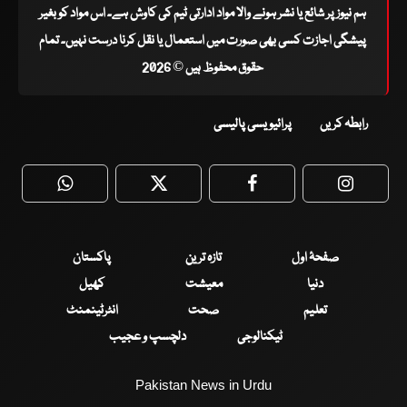
ہم نیوز پر شائع یا نشر ہونے والا مواد ادارتی ٹیم کی کاوش ہے۔ اس مواد کو بغیر
پیشگی اجازت کسی بھی صورت میں استعمال یا نقل کرنا درست نہیں۔ تمام
حقوق محفوظ ہیں © 2026
رابطہ کریں
پرائیویسی پالیسی
WhatsApp
Twitter
Facebook
Faceboo
صفحۂ اول
تازہ ترین
پاکستان
دنیا
معیشت
کھیل
تعلیم
صحت
انٹرٹینمنٹ
ٹیکنالوجی
دلچسپ و عجیب
Pakistan News in Urdu