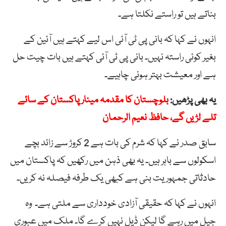
بناتے ہیں تو راستے نکلتا ہے۔
انہوں نے کہا کہ بانی پی ٹی آئی اس لیے کہتے ہیں آئین کے
بغیر کوئی راستہ نہیں۔ بانی پی ٹی آئی کہتے ہیں بات چیت حل
ہے اور معیشت بہتر ہونی چاہیے۔
یہ بھی پڑھیں:
بلوچستان کا مقدمہ مینار پاکستان کے سائے
تلے لڑیں گے، حافظ نعیم الرحمان
سابق صدر نے کہا کہ شرم کی بات ہے 2 کروڑ سے زائد بچے
اسکولوں سے باہر ہیں۔ یہ بھی ذہن میں رکھیں کہ پاکستان میں
حادثاتی جمہوریت بنی ہے کبھی یک طرفہ فیصلہ نہ کریں۔
انہوں نے کہا کہ حقیقی آزادی خودداری سے ملتی ہے۔ وہ
جیل میں رہے گا لیکن ڈیل نہیں کرے گا۔ ملک میں عبوری