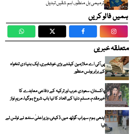
ترمیمی بل منظور، اہم شقیں تبدیل
ہمیں فالو کریں
WhatsApp
Twitter
Facebook
Faceboo
متعلقہ خبریں
پی آئی اے ملازمین کیلئے بڑی خوشخبری، ایک بنیادی تنخواہ
کے برابر بونس منظور
پاکستان، سعودی عرب اور ترکیہ کے دفاعی معاہدے کا
خیرمقدم، مسلم دنیا کے اتحاد کا نیا باب شروع ہوگیا، مریم نواز
ایدھی ہوم سہراب گوٹھ میں ڈکیتی، وزیراعلیٰ سندھ نے نوٹس لے
لیا