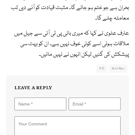
بحران ہے جو ختم ہو جائے گا۔ مثبت قیادت کو آنے دیں تب
معاملہ چلے گا۔
عارف علوی نے کہا کہ میری بانی پی ٹی آئی سے جیل میں
ملاقات ہوئی اسے کوئی خوف نہیں ہے۔ ان کو بہت سی
پیشکش کی گئیں لیکن انہوں نے نہیں مانیں۔
PTI
Arif Alvi
LEAVE A REPLY