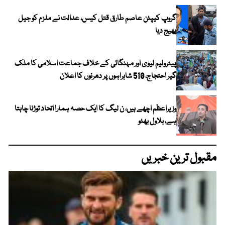
گروپ کیپٹن عاصم طارق قتل کیس، عدالت نے ملزم کو جیل
بھیج دیا
پیٹرولیم لیوی اور مہنگائی کے خلاف جماعت اسلامی کا ملک
گیر احتجاج، 510 شاہراہوں پر دھرنوں کا اعلان
وزیراعظم اچھے ہیں، ن لیگ کا ایک حصہ ہمارا اتحاد توڑنا چاہتا
ہے، بلاول بھٹو
مقبول ترین خبریں