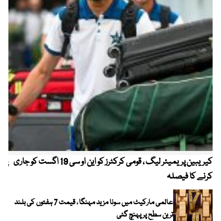
کیریبین پریمیئر لیگ ، قومی کرکٹرز کو این او سی 19 اگست کو جاری
پیٹ
کرنے کا فیصلہ
عالمی مارکیٹ میں سونا مزید مہنگا ، قیمت 7 ہفتوں کی بلند
ترین سطح پر پہنچ گئی