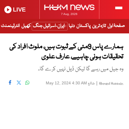
LIVE
7 Aug, 2026
صفحۂ اول
تازہ ترین
پاکستان
دنیا
ایران-اسرائیل جنگ
کھیل
انٹرٹینمنٹ
ہمارے پاس 9مئی کے ثبوت ہیں، ملوث افراد کی
تحقیقات ہونی چاہیے، عارف علوی
وہ جیل میں رہے گا لیکن ڈیل نہیں کرے گا۔
|
شائع
May 12, 2024 4:30 AM
Ahmed Hussain