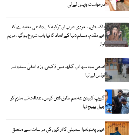
درخواست واپس لے لی
پاکستان، سعودی عرب اور ترکیہ کے دفاعی معاہدے کا
خیرمقدم، مسلم دنیا کے اتحاد کا نیا باب شروع ہوگیا، مریم
نواز
ایدھی ہوم سہراب گوٹھ میں ڈکیتی، وزیراعلیٰ سندھ نے
نوٹس لے لیا
گروپ کیپٹن عاصم طارق قتل کیس، عدالت نے ملزم کو
جیل بھیج دیا
خیبرپختونخوا اسمبلی کا اراکین کی مراعات سے متعلق