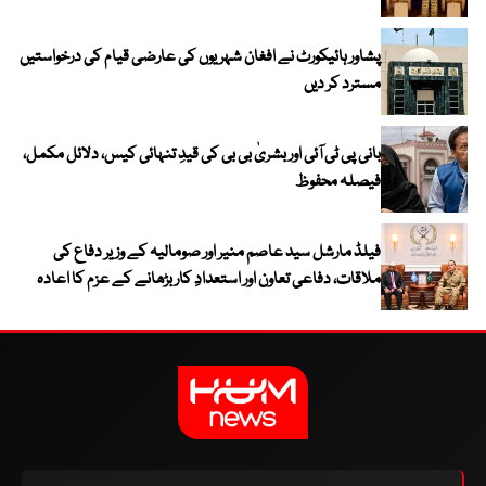
پشاور ہائیکورٹ نے افغان شہریوں کی عارضی قیام کی درخواستیں
مسترد کر دیں
بانی پی ٹی آئی اور بشریٰ بی بی کی قیدِ تنہائی کیس، دلائل مکمل،
فیصلہ محفوظ
فیلڈ مارشل سید عاصم منیر اور صومالیہ کے وزیر دفاع کی
ملاقات، دفاعی تعاون اور استعدادِ کار بڑھانے کے عزم کا اعادہ