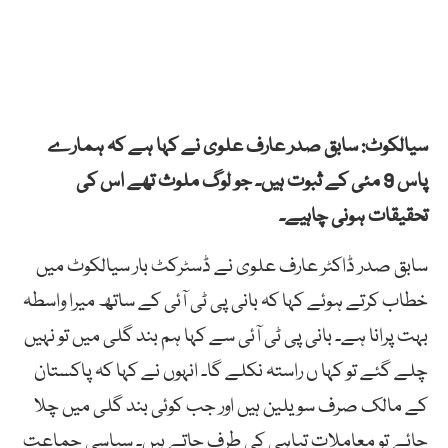
سیالکوٹ: سابق صدر عارف علوی نے کہا ہے کہ ہمارے
پاس 9 مئی کے ثبوت ہیں۔ جو لوگ ملوث تھے اس کی
تحقیقات ہونی چاہیے۔
سابق صدر ڈاکٹر عارف علوی نے ڈسٹرکٹ بار سیالکوٹ میں
خطاب کرتے ہوئے کہا کہ بانی پی ٹی آئی کے ساتھ میرا واسطہ
بہت پرانا ہے۔ بانی پی ٹی آئی سے کہا ہم بند گلی میں تو نہیں
چلے گئے تو کہا ں راستہ نکلے گا۔ انہوں نے کہا کہ پاکستان
کے مالک صرف سویلین ہیں اور جب کوئی بند گلی میں چلا
جائے تو معاملات تباہی کی طرف جاتے ہیں۔ سیاسی جماعت