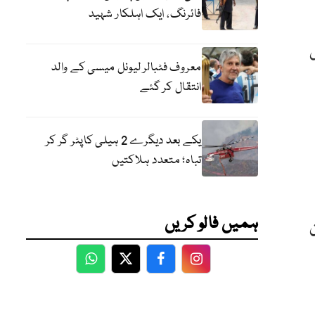
فائرنگ، ایک اہلکار شہید
معروف فٹبالر لیونل میسی کے والد
انتقال کر گئے
یکے بعد دیگرے 2 ہیلی کاپٹر گر کر
تباہ؛ متعدد ہلاکتیں
ہمیں فالو کریں
WhatsApp
Twitter
Facebook
Facebook