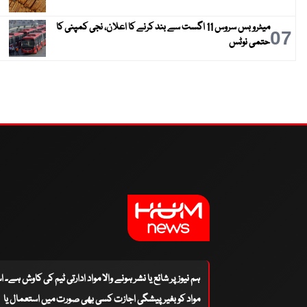
میٹرو بس سروس 11 اگست سے بند کرنے کا اعلان، نجی کمپنی کا
07
حتمی نوٹس
ہم نیوز پر شائع یا نشر ہونے والا مواد ادارتی ٹیم کی کاوش ہے۔ 
مواد کو بغیر پیشگی اجازت کسی بھی صورت میں استعمال یا