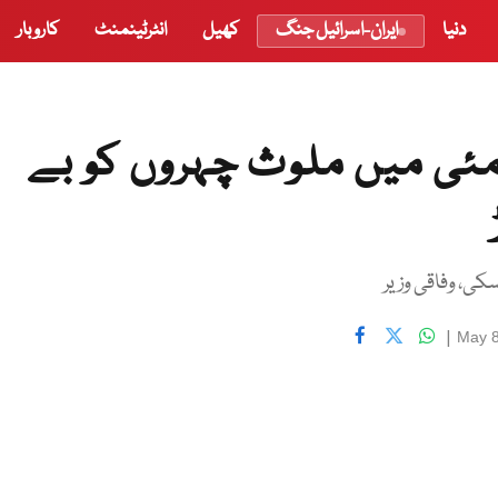
دنیا
ایران-اسرائیل جنگ
کھیل
انٹرٹینمنٹ
کاروبار
اقابل تردید ثبوت موجود ،9مئی میں ملوث چہروں کو بے
کی، وفاقی وزیر
|
May 8