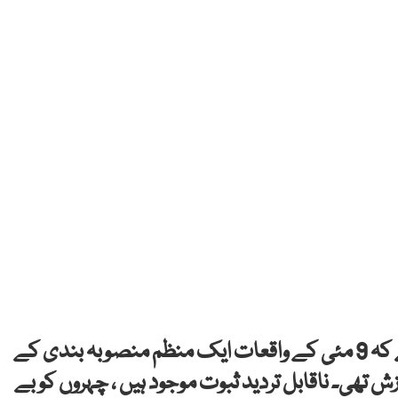
وفاقی وزیر اطلاعات و نشریات عطا تارڑ نے کہا ہے کہ 9 مئی کے واقعات ایک منظم منصوبہ بندی کے
ی۔ ناقابل تردید ثبوت موجود ہیں ، چہروں کو بے