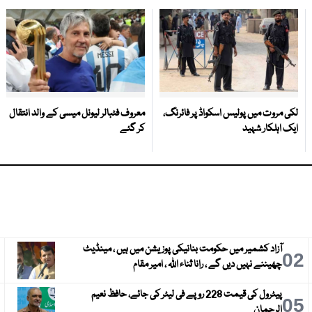
لکی مروت میں پولیس اسکواڈ پر فائرنگ،
معروف فٹبالر لیونل میسی کے والد انتقال
ایک اہلکار شہید
کر گئے
آزاد کشمیر میں حکومت بنانیکی پوزیشن میں ہیں ، مینڈیٹ
3
02
چھیننے نہیں دیں گے ، رانا ثناء اللہ ، امیر مقام
پیٹرول کی قیمت 228 روپے فی لیٹر کی جائے، حافظ نعیم
6
05
الرحمان