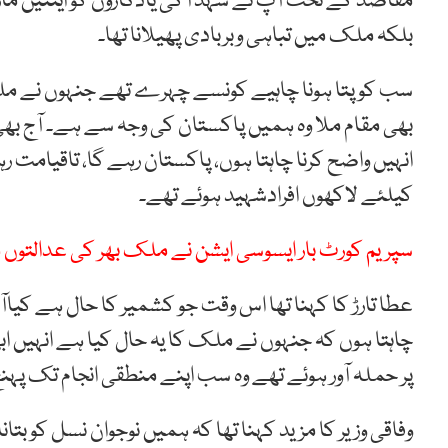
مقاصد کے تحت آپ نے شہد ا کی یادگاروں کو اینٹیں مار
بلکہ ملک میں تباہی وبربادی پھیلانا تھا۔
سب کو پتا ہونا چاہیے کونسے چہرے تھے جنہوں نے م
بھی مقام ملا وہ ہمیں پاکستان کی وجہ سے ہے۔ آج بھی خ
انہیں واضح کرنا چاہتا ہوں، پاکستان رہے گا، تاقیامت ر
کیلئے لاکھوں افرادشہید ہوئے تھے۔
سپریم کورٹ بار ایسوسی ایشن نے ملک بھر کی عدالتوں م
عطا تارڑ کا کہنا تھا اس وقت جو کشمیر کا حال ہے کیا
چاہتا ہوں کہ جنہوں نے ملک کا یہ حال کیا ہے انہیں ا
پر حملہ آور ہوئے تھے وہ سب اپنے منطقی انجام تک پہن
وفاقی وزیر کا مزید کہنا تھا کہ ہمیں نوجوان نسل کو 