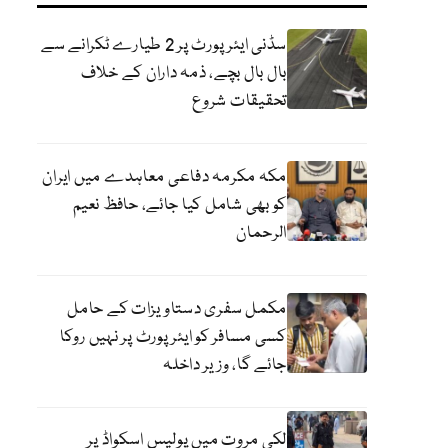
سڈنی ایئرپورٹ پر 2 طیارے ٹکرانے سے
بال بال بچے، ذمہ داران کے خلاف
تحقیقات شروع
مکہ مکرمہ دفاعی معاہدے میں ایران
کو بھی شامل کیا جائے، حافظ نعیم
الرحمان
مکمل سفری دستاویزات کے حامل
کسی مسافر کو ایئرپورٹ پر نہیں روکا
جائے گا، وزیر داخلہ
لکی مروت میں پولیس اسکواڈ پر