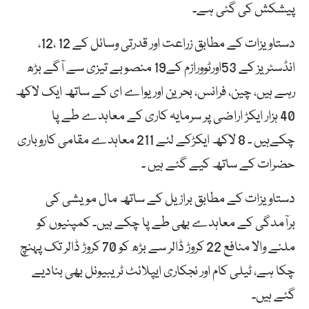
پیشکش کی گئی ہے۔
دستاویزات کے مطابق زراعت اور قدرتی وسائل کے 12 ،12،
انڈسٹریز کے 53اورٹوورازم کے19 منصوبے تیزی سے آگے بڑھ
رہے ہیں، چین، فرانس، بحرین اور یواے ای کے ساتھ ایک لاکھ
40 ہزار ایکڑ اراضی پر سرمایہ کاری کے معاہدے طے پا
چکےہیں ۔ 8 لاکھ ایکڑکے لئے 211 معاہدے مقامی کاروباری
حضرات کے ساتھ کیے گئے ہیں ۔
دستاویزات کے مطابق برازیل کے ساتھ مال مویشی کی
برآمدگی کے معاہدے بھی طے پا چکے ہیں۔ کمپنیوں کو
ملنے والا منافع 22 کروڑ ڈالر سے بڑھ کو 70 کروڑ ڈالر تک پہنچ
چکا ہے، ٹیلی کام اور نجکاری ایپلائٹ ٹریبیونل بھی بنادیے
گئے ہیں۔