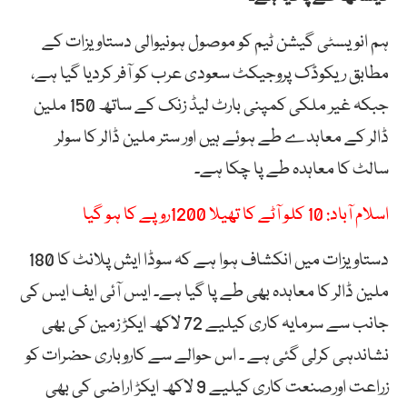
ہم انویسٹی گیشن ٹیم کو موصول ہونیوالی دستاویزات کے
مطابق ریکوڈک پروجیکٹ سعودی عرب کو آفر کردیا گیا ہے،
جبکہ غیر ملکی کمپنی بارٹ لیڈ زنک کے ساتھ 150 ملین
ڈالر کے معاہدے طے ہوئے ہیں اور ستر ملین ڈالر کا سولر
سالٹ کا معاہدہ طے پا چکا ہے۔
اسلام آباد: 10 کلو آٹے کا تھیلا 1200روپے کا ہو گیا
دستاویزات میں انکشاف ہوا ہے کہ سوڈا ایش پلانٹ کا 180
ملین ڈالر کا معاہدہ بھی طے پا گیا ہے۔ ایس آئی ایف ایس کی
جانب سے سرمایہ کاری کیلیے 72 لاکھ ایکڑ زمین کی بھی
نشاندہی کرلی گئی ہے ۔ اس حوالے سے کاروباری حضرات کو
زراعت اورصنعت کاری کیلیے 9 لاکھ ایکڑ اراضی کی بھی