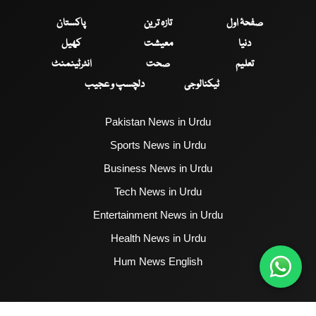
صفحۂ اول
تازہ ترین
پاکستان
دنیا
معیشت
کھیل
تعلیم
صحت
انٹرٹینمنٹ
ٹیکنالوجی
دلچسپ و عجیب
Pakistan News in Urdu
Sports News in Urdu
Business News in Urdu
Tech News in Urdu
Entertainment News in Urdu
Health News in Urdu
Hum News English