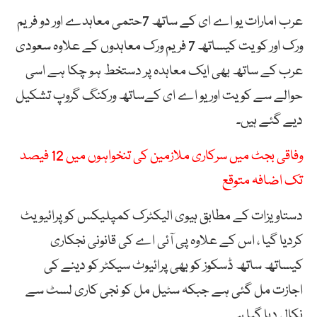
عرب امارات یو اے ای کے ساتھ 7حتمی معاہدے اور دو فریم
ورک اور کویت کیساتھ 7 فریم ورک معاہدوں کے علاوہ سعودی
عرب کے ساتھ بھی ایک معاہدہ پر دستخط ہو چکا ہے اسی
حوالے سے کویت اور یو اے ای کےساتھ ورکنگ گروپ تشکیل
دیے گئے ہیں۔
وفاقی بجٹ میں سرکاری ملازمین کی تنخواہوں میں 12 فیصد
تک اضافہ متوقع
دستاویزات کے مطابق ہیوی الیکٹرک کمپلیکس کو پرائیویٹ
کردیا گیا ، اس کے علاوہ پی آئی اے کی قانونی نجکاری
کیساتھ ساتھ ڈسکوز کو بھی پرائیوٹ سیکٹر کو دینے کی
اجازت مل گئی ہے جبکہ سٹیل مل کو نجی کاری لسٹ سے
نکال دیا گیا ہے۔