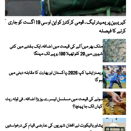
کیریبین پریمیئر لیگ ، قومی کرکٹرز کو این او سی 19 اگست کو جاری
آز
کرنے کا فیصلہ
چھی
ملک بھر میں آٹے کی قیمت میں اضافہ، ایک ہفتے میں کئی
شہروں میں 20 کلو تھیلا 100 روپے تک مہنگا
ویمنز ایشیا کپ 2026، پاکستان اور بھارت کا مقابلہ دبئی میں
ہو گا
سونے کی قیمت میں مسلسل تیسرے روز بڑا اضافہ ، فی تولہ ریٹ
کہاں تک جا پہنچا؟
پشاور ہائیکورٹ نے افغان شہریوں کی عارضی قیام کی درخواستیں