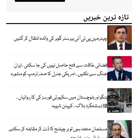
تازہ ترین خبریں
چیئرمین پی ٹی آئی بیرسٹر گوہر کی والدہ انتقال کر گئیں
فضائی طاقت سے فتح حاصل نہیں کی جا سکتی ، ایران
جنگ سے نکلیں ، امریکی جنرل کا صدر ٹرمپ کو مشورہ
ہنگو اور بلوچستان میں سکیورٹی فورسز کی کارروائیاں ،
10دہشتگرد ہلاک ، کیپٹن شہید
مسلمان متحد ہوں تو ہر چیلنج کا ڈٹ کر مقابلہ کر سکتے
ہیں، ایرانی وزیر خارجہ