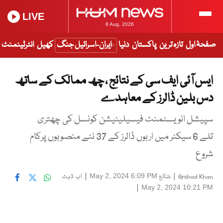
LIVE
8 Aug, 2026
صفحۂ اول
تازہ ترین
پاکستان
دنیا
ایران-اسرائیل جنگ
کھیل
انٹرٹینمنٹ
ایس آئی ایف سی کے نتائج ، چھ ممالک کے ساتھ
دس بلین ڈالرز کے معاہدے
سپیشل انویسٹمنٹ فیسیلیٹیشن کونسل کی چھتری
تلے 6 سیکٹر میں اربوں ڈالرز کے 37 نئے منصوبوں پرکام
شروع
|
شائع
|
اپ ڈیٹ
May 2, 2024 6:09 PM
Arshad Khan
|
May 2, 2024 10:21 PM