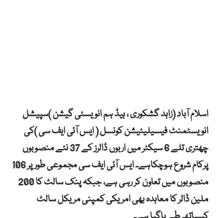
اسلام آباد (زاہد گشکوری ، ہیڈ ہم انویسٹی گیشن )سپیشل
انویسٹمنٹ فیسیلیٹیشن کونسل ( ایس آئی ایف سی )کی
چھتری تلے 6 سیکٹر میں اربوں ڈالرز کے 37 نئے منصوبوں
پرکام شروع ہوچکاہے۔ ایس آئی ایف سی مجموعی طورپر 106
منصوبوں میں تعاون کر رہی ہے، جبکہ پنک سالٹ کا 200
ملین ڈالر کا معاہدہ بھی امریکی کمپنی مریکل سالٹ
کیساتھ طے پاگیا ہے۔