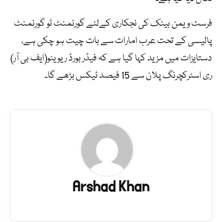
فرسٹ ویمن بینک کی نجکاری کےلئے گورنمنٹ ٹو گورنمنٹ
پالیسی کے تحت عرب امارات سے بات چیت ہو چکی ہے،
دستایزات میں مزید کہا گیا ہے کہ فیڈر بورڈ ریوینو(ایف بی آر)
ری اسٹرکچرنگ پلان سے 15 فیصد ٹیکس بڑھے گا۔
Arshad Khan