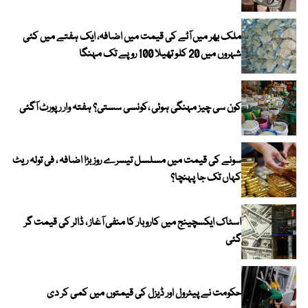
ملک بھر میں آٹے کی قیمت میں اضافہ، ایک ہفتے میں کئی
شہروں میں 20 کلو تھیلا 100 روپے تک مہنگا
کون سی چیز مہنگی ہوئی ،کونسی سستی؟ ہفتہ وار رپورٹ آگئی
سونے کی قیمت میں مسلسل تیسرے روز بڑا اضافہ ، فی تولہ ریٹ
کہاں تک جا پہنچا؟
اسٹاک ایکسچینج میں کاروبار کا منفی آغاز ، ڈالر کی قیمت گر
گئی
حکومت نے پیٹرول اور ڈیزل کی قیمتوں میں کمی کر دی