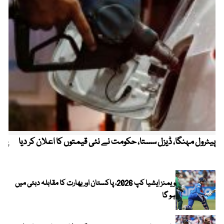
پیٹرول مہنگا، ڈیزل سستا، حکومت نے نئی قیمتوں کا اعلان کر دیا
پنج
ویمنز ایشیا کپ 2026، پاکستان اور بھارت کا مقابلہ دبئی میں
ہو گا