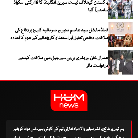
پاکستان کیخلاف ٹیسٹ سیریز ، انگلینڈ کا 16 رکنی اسکواڈ
سامنے آ گیا
فیلڈ مارشل سید عاصم منیر اور صومالیہ کے وزیر دفاع کی
ملاقات، دفاعی تعاون اور استعدادِ کار بڑھانے کے عزم کا اعادہ
عمران خان اور بشریٰ بی بی سے جیل میں ملاقات کیلئے
درخواست دائر
ہم نیوز پر شائع یا نشر ہونے والا مواد ادارتی ٹیم کی کاوش ہے۔ اس مواد کو بغیر