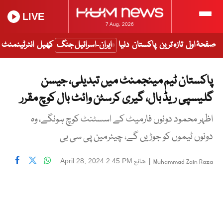
LIVE
7 Aug, 2026
صفحۂ اول
تازہ ترین
پاکستان
دنیا
ایران-اسرائیل جنگ
کھیل
انٹرٹینمنٹ
پاکستان ٹیم مینجمنٹ میں تبدیلی، جیسن
گلیسپی ریڈ بال، گیری کرسٹن وائٹ بال کوچ مقرر
اظہر محمود دونوں فارمیٹ کے اسسٹنٹ کوچ ہونگے، وہ
دونوں ٹیموں کو جوڑیں گے، چیئرمین پی سی بی
|
شائع
April 28, 2024 2:45 PM
Muhammad Zain Raza