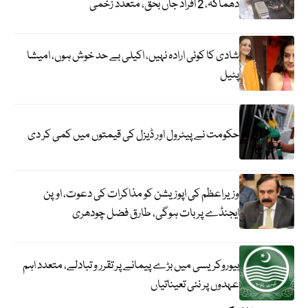
دھماکہ، 2 افراد جاں بحق، متعدد زخمی
شادی کا کوئی ارادہ نہیں، اکیلی بے حد خوش ہوں، امیشا
پٹیل
حکومت نے پیٹرول اور ڈیزل کی قیمتوں میں کمی کر دی
وزیراعظم کی اپوزیشن کو مذاکرات کی دعوت، اوپن
ایجنڈے پر بات ہوگی، طارق فضل چودھری
بیوروکریسی میں بڑے پیمانے پر تقرر و تبادلے، متعدد اہم
عہدوں پر نئی تعیناتیاں