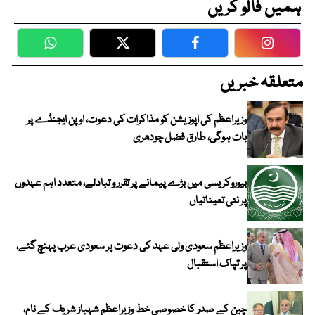
ہمیں فالو کریں
WhatsApp
Twitter
Facebook
Faceboo
متعلقہ خبریں
وزیراعظم کی اپوزیشن کو مذاکرات کی دعوت، اوپن ایجنڈے پر
بات ہوگی، طارق فضل چودھری
بیوروکریسی میں بڑے پیمانے پر تقرر و تبادلے، متعدد اہم عہدوں
پر نئی تعیناتیاں
وزیراعظم سعودی ولی عہد کی دعوت پر سعودی عرب پہنچ گئے،
پر تپاک استقبال
چین کے صدر کا خصوصی خط وزیراعظم شہباز شریف کے نام،