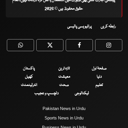
پیشگی اجازت کسی بھی صورت میں استعمال یا نقل کرنا درست نہیں۔ تمام
حقوق محفوظ ہیں © 2026
رابطہ کریں
پرائیویسی پالیسی
WhatsApp
Twitter
Facebook
Faceboo
صفحۂ اول
تازہ ترین
پاکستان
دنیا
معیشت
کھیل
تعلیم
صحت
انٹرٹینمنٹ
ٹیکنالوجی
دلچسپ و عجیب
Pakistan News in Urdu
Sports News in Urdu
Business News in Urdu