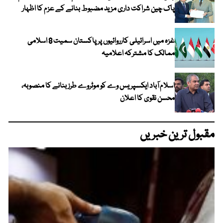
پاک چین شراکت داری مزید مضبوط بنانے کے عزم کا اظہار
غزہ میں اسرائیلی کارروائیوں پر پاکستان سمیت 8 اسلامی
ممالک کا مشترکہ اعلامیہ
اسلام آباد ایکسپریس وے کو موٹروے طرز بنانے کا منصوبہ،
محسن نقوی کا اعلان
مقبول ترین خبریں