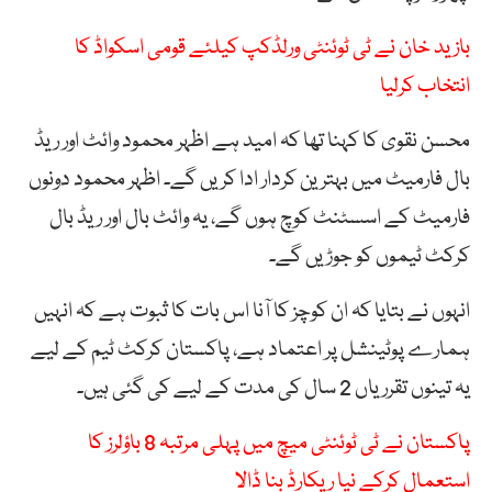
بازید خان نے ٹی ٹوئنٹی ورلڈکپ کیلئے قومی اسکواڈ کا
انتخاب کرلیا
محسن نقوی کا کہنا تھا کہ امید ہے اظہر محمود وائٹ اور ریڈ
بال فارمیٹ میں بہترین کردار ادا کریں گے۔ اظہر محمود دونوں
فارمیٹ کے اسسٹنٹ کوچ ہوں گے، یہ وائٹ بال اور ریڈ بال
کرکٹ ٹیموں کو جوڑیں گے۔
انہوں نے بتایا کہ ان کوچز کا آنا اس بات کا ثبوت ہے کہ انہیں
ہمارے پوٹینشل پر اعتماد ہے، پاکستان کرکٹ ٹیم کے لیے
یہ تینوں تقرریاں 2 سال کی مدت کے لیے کی گئی ہیں۔
پاکستان نے ٹی ٹوئنٹی میچ میں پہلی مرتبہ 8 باؤلرز کا
استعمال کرکے نیا ریکارڈ بنا ڈالا