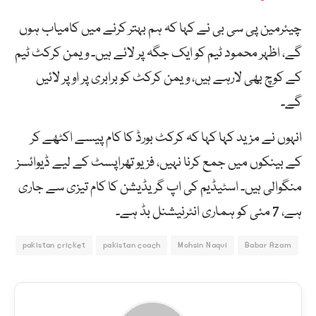
چیئرمین پی سی بی نے کہا کہ ہم بہتر کرنے میں کامیاب ہوں
گے، اظہر محمود ٹیم کو ایک جگہ پر لائے ہیں۔ ویمن کرکٹ ٹیم
کے کوچ بھی لارہے ہیں، ویمن کرکٹ کو برابری پر اوپر لائیں
گے۔
انہوں نے مزید کہا کہا کہ کرکٹ بورڈ کا کام پیسے اکٹھے کر
کے بینکوں میں جمع کرنا نہیں، فزیو تھراپسٹ کے لیے ڈیوائسز
منگوالی ہیں۔ اسٹیڈیم کی اپ گریڈیشن کا کام تیزی سے جاری
ہے، 7 مئی کو ہماری انٹرنیشنل بڈ ہے۔
pakistan cricket
pakistan coach
Mohsin Naqvi
Babar Azam