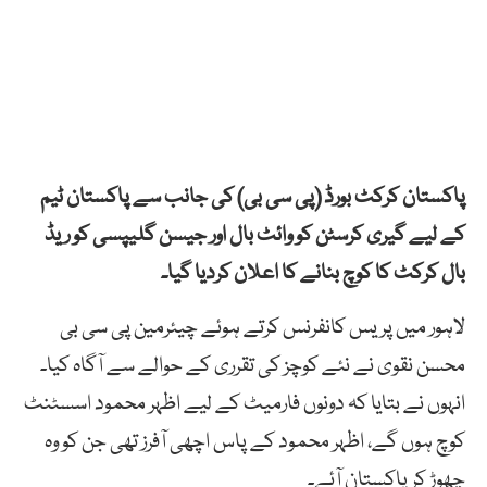
پاکستان کرکٹ بورڈ (پی سی بی) کی جانب سے پاکستان ٹیم
کے لیے گیری کرسٹن کو وائٹ بال اور جیسن گلیپسی کو ریڈ
بال کرکٹ کا کوچ بنانے کا اعلان کردیا گیا۔
لاہور میں پریس کانفرنس کرتے ہوئے چیئرمین پی سی بی
محسن نقوی نے نئے کوچز کی تقرری کے حوالے سے آگاہ کیا۔
انہوں نے بتایا کہ دونوں فارمیٹ کے لیے اظہر محمود اسسٹنٹ
کوچ ہوں گے، اظہر محمود کے پاس اچھی آفرز تھی جن کو وہ
چھوڑ کر پاکستان آئے۔