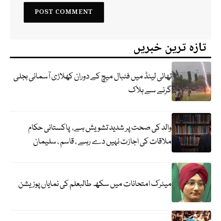
تازہ ترین خبریں
تھائی لینڈ میں فٹبال میچ کے دوران کھلاڑی آسمانی بجلی
گرنے سے ہلاک
والد کی صحت پر شدید تشویش ہے، پاکستانی حکام
ملاقات کی اجازت نہیں دے رہے ، قاسم ، سلیمان
میٹرک امتحانات میں سکھ طالبعلم کی نمایاں پوزیشن