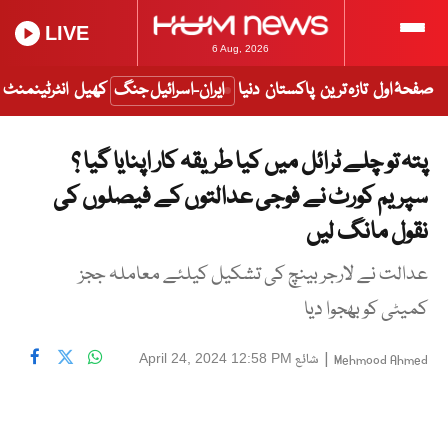
LIVE
6 Aug, 2026
صفحۂ اول
تازہ ترین
پاکستان
دنیا
ایران-اسرائیل جنگ
کھیل
انٹرٹینمنٹ
پتہ تو چلے ٹرائل میں کیا طریقہ کار اپنایا گیا ؟
سپریم کورٹ نے فوجی عدالتوں کے فیصلوں کی
نقول مانگ لیں
عدالت نے لارجر بینچ کی تشکیل کیلئے معاملہ ججز
کمیٹی کو بھجوا دیا
|
شائع
April 24, 2024 12:58 PM
Mehmood Ahmed