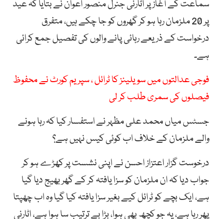
سماعت کے آغاز پر اٹارنی جنرل منصور اعوان نے بتایا کہ عید
پر 20 ملزمان رہا ہو کر گھروں کو جا چکے ہیں، متفرق
درخواست کے ذریعے رہائی پانے والوں کی تفصیل جمع کرائی
ہے۔
فوجی عدالتوں میں سویلینز کا ٹرائل ، سپریم کورٹ نے محفوظ
فیصلوں کی سمری طلب کر لی
جسٹس میاں محمد علی مظہر نے استفسار کیا کہ رہا ہونے
والے ملزمان کے خلاف اب کوئی کیس نہیں ہے؟
درخوست گزار اعتزاز احسن نے اپنی نشست پر کھڑے ہو کر
جواب دیا کہ ان ملزمان کو سزا یافتہ کر کے گھر بھیج دیا گیا
ہے، ایک بچے کو ٹرائل کیے بغیر سزا یافتہ کیا گیا وہ اب چھپتا
پھر رہا ہے، یہ جو کچھ بھی ہوا، بڑا بے ترتیب سا ہوا ہے، اٹارنی