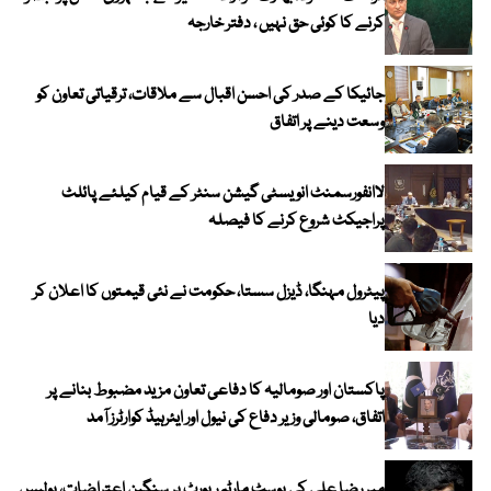
کرنے کا کوئی حق نہیں ، دفتر خارجہ
جائیکا کے صدر کی احسن اقبال سے ملاقات، ترقیاتی تعاون کو
وسعت دینے پر اتفاق
لاانفورسمنٹ انویسٹی گیشن سنٹر کے قیام کیلئے پائلٹ
پراجیکٹ شروع کرنے کا فیصلہ
پیٹرول مہنگا، ڈیزل سستا، حکومت نے نئی قیمتوں کا اعلان کر
دیا
پاکستان اور صومالیہ کا دفاعی تعاون مزید مضبوط بنانے پر
اتفاق، صومالی وزیر دفاع کی نیول اور ایئرہیڈ کوارٹرز آمد
میر رضا علی کی پوسٹ مارٹم رپورٹ پر سنگین اعتراضات، پولیس