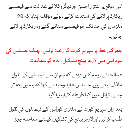
اس موقع پر اعتزاز احسن اور دیگر وکلا نے عدالت سے فیصلے
ریکارڈ پر لانے کی استدعا کرتے ہوئے مؤقف اپنایا کہ 20
ملزمان کی حد تک جو فیصلے سنائے گئے وہ ریکارڈ پر لائے
جائیں۔
ججز کے خط پر سپریم کورٹ کا ازخود نوٹس ، چیف جسٹس کی
سربراہی میں لارجز بینچ تشکیل ، بدھ کو سماعت
عدالت نے ریمارکس دیئے کہ ہم ان سے فیصلوں کی نقول
مانگ لیتے ہیں، جسٹس شاہد وحید نے کہا کہ ہمیں پتہ تو
چلے ، ٹرائل میں کیا طریقہ کار اپنایا گیا۔
بعد ازاں سپریم کورٹ نے ملٹری کورٹس کے فیصلوں کی نقول
طلب کر لیں اور لارجر بینچ کی تشکیل کیلئے معاملہ ججز