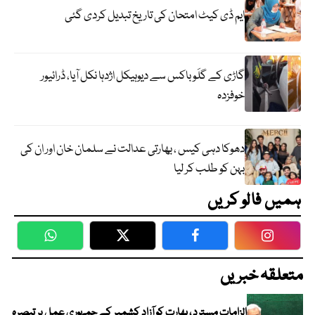
ایم ڈی کیٹ امتحان کی تاریخ تبدیل کردی گئی
گاڑی کے گلَو باکس سے دیوہیکل اژدہا نکل آیا، ڈرائیور
خوفزدہ
دھوکا دہی کیس ، بھارتی عدالت نے سلمان خان اور ان کی
بہن کو طلب کر لیا
ہمیں فالو کریں
WhatsApp
Twitter
Facebook
Faceboo
متعلقہ خبریں
الزامات مسترد ، بھارت کو آزاد کشمیر کے جمہوری عمل پر تبصرہ