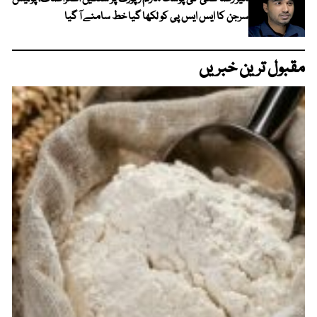
سرجن کا ایس ایس پی کو لکھا گیا خط سامنے آ گیا
مقبول ترین خبریں