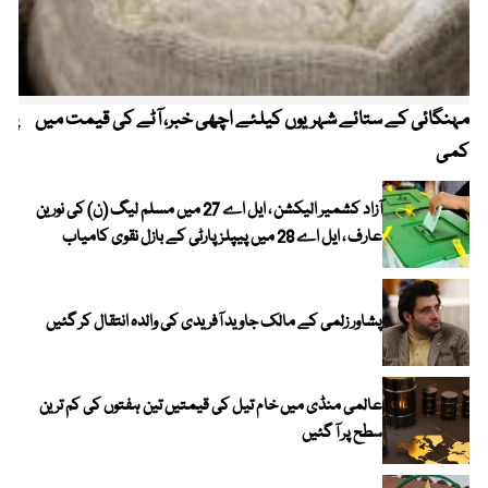
مہنگائی کے ستائے شہریوں کیلئے اچھی خبر، آٹے کی قیمت میں
پیٹ
کمی
آزاد کشمیر الیکشن ، ایل اے 27 میں مسلم لیگ (ن) کی نورین
عارف ، ایل اے 28 میں پیپلز پارٹی کے بازل نقوی کامیاب
پشاور زلمی کے مالک جاوید آفریدی کی والدہ انتقال کر گئیں
عالمی منڈی میں خام تیل کی قیمتیں تین ہفتوں کی کم ترین
سطح پر آ گئیں