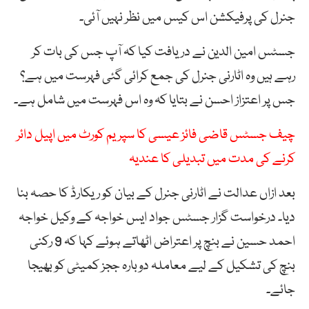
جنرل کی پرفیکشن اس کیس میں نظر نہیں آئی۔
جسٹس امین الدین نے دریافت کیا کہ آپ جس کی بات کر
رہے ہیں وہ اٹارنی جنرل کی جمع کرائی گئی فہرست میں ہے؟
جس پر اعتزاز احسن نے بتایا کہ وہ اس فہرست میں شامل ہے۔
چیف جسٹس قاضی فائز عیسی کا سپریم کورٹ میں اپیل دائر
کرنے کی مدت میں تبدیلی کا عندیہ
بعد ازاں عدالت نے اٹارنی جنرل کے بیان کو ریکارڈ کا حصہ بنا
دیا۔ درخواست گزار جسٹس جواد ایس خواجہ کے وکیل خواجہ
احمد حسین نے بنچ پر اعتراض اٹھاتے ہوئے کہا کہ 9 رکنی
بنچ کی تشکیل کے لیے معاملہ دوبارہ ججز کمیٹی کو بھیجا
جائے۔