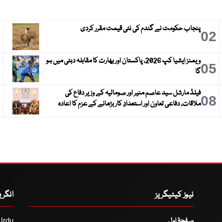
پنجاب حکومت نے گندم کی نئی قیمت مقرر کردی
3
02
ویمنز ایشیا کپ 2026، پاکستان اور بھارت کا مقابلہ دبئی میں ہو
6
05
گا
فیلڈ مارشل سید عاصم منیر اور صومالیہ کے وزیر دفاع کی
9
08
ملاقات، دفاعی تعاون اور استعدادِ کار بڑھانے کے عزم کا اعادہ
نیوز کیٹیگریز
انگر
صفحۂ اول
Urdu