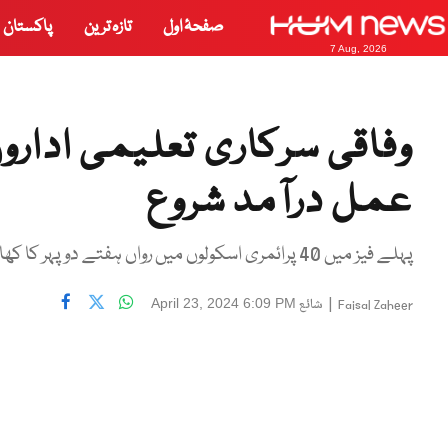
صفحۂ اول
تازہ ترین
پاکستان
7 Aug, 2026
وفاقی سرکاری تعلیمی اداروں
عمل درآمد شروع
پہلے فیز میں 40 پرائمری اسکولوں میں رواں ہفتے دوپہر کا کھانا دیا جائے گا
|
شائع
April 23, 2024 6:09 PM
Faisal Zaheer