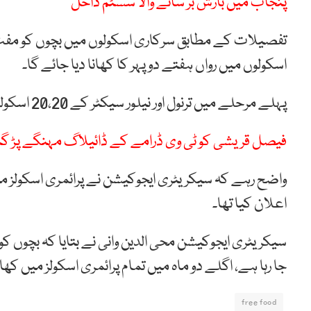
پنجاب میں بارش بر سانے والا سسٹم داخل
اسکولوں میں رواں ہفتے دوپہر کا کھانا دیا جائے گا۔
پہلے مرحلے میں ترنول اور نیلور سیکٹر کے 20،20 اسکولوں میں مفت کھانا دیا جائے گا۔
فیصل قریشی کو ٹی وی ڈرامے کے ڈائیلاگ مہنگے پڑ گ
واضح رہے کہ سیکریٹری ایجوکیشن نے پرائمری اسکولز 
اعلان کیا تھا۔
سیکریٹری ایجوکیشن محی الدین وانی نے بتایا کہ بچوں کو 
جا رہا ہے، اگلے دو ماہ میں تمام پرائمری اسکولز میں کھان
free food