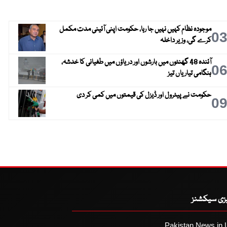
موجودہ نظام کہیں نہیں جا رہا، حکومت اپنی آئینی مدت مکمل
0
کرے گی، وزیر داخلہ
آئندہ 48 گھنٹوں میں بارشوں اور دریاؤں میں طغیانی کا خدشہ،
0
ہنگامی تیاریاں تیز
حکومت نے پیٹرول اور ڈیزل کی قیمتوں میں کمی کر دی
0
یزی سیکشنز
Pakistan News in 