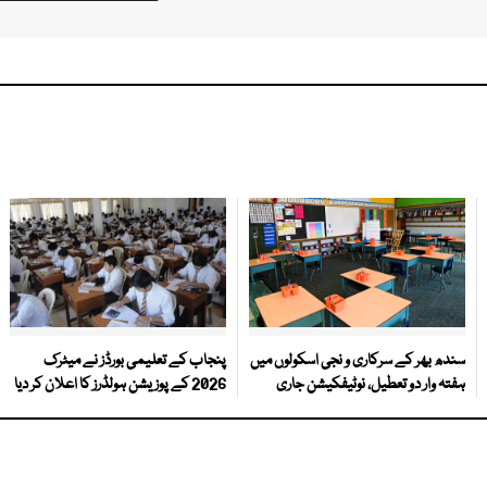
سندھ بھر کے سرکاری و نجی اسکولوں میں
پنجاب کے تعلیمی بورڈز نے میٹرک
ہفتہ وار دو تعطیل، نوٹیفکیشن جاری
2026 کے پوزیشن ہولڈرز کا اعلان کر دیا