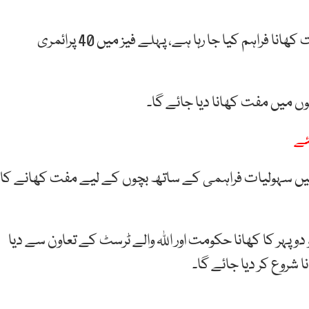
تفصیلات کے مطابق سرکاری اسکولوں میں بچوں کو مفت کھانا فراہم کیا جا رہا ہے، پہلے فیز میں 40 پرائمری
ئے
میں سہولیات فراہمی کے ساتھ بچوں کے لیے مفت کھانے کا
دوپہر کا کھانا حکومت اور اللہ والے ٹرسٹ کے تعاون سے دیا
ا شروع کر دیا جائے گا۔