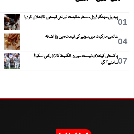
پیٹرول مہنگا، ڈیزل سستا، حکومت نے نئی قیمتوں کا اعلان کر دیا
01
عالمی مارکیٹ میں سونے کی قیمت میں بڑا اضافہ
04
پاکستان کیخلاف ٹیسٹ سیریز ، انگلینڈ کا 16 رکنی اسکواڈ
07
سامنے آ گیا