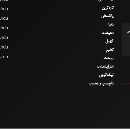
تازہ ترین
Urdu
پاکستان
Urdu
دنیا
Urdu
اس
معیشت
Urdu
کھیل
Urdu
تعلیم
lish
صحت
انٹرٹینمنٹ
ٹیکنالوجی
دلچسپ و عجیب