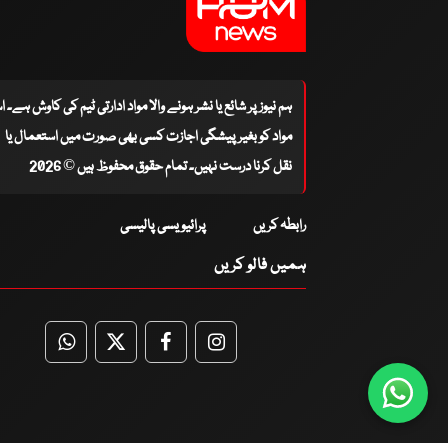
ہم نیوز پر شائع یا نشر ہونے والا مواد ادارتی ٹیم کی کاوش ہے۔ 
مواد کو بغیر پیشگی اجازت کسی بھی صورت میں استعمال یا
نقل کرنا درست نہیں۔ تمام حقوق محفوظ ہیں © 2026
رابطہ کریں
پرائیویسی پالیسی
ہمیں فالو کریں
WhatsApp
Twitter
Facebook
Facebook