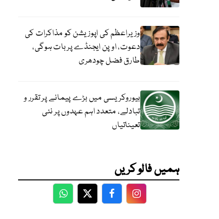
وزیراعظم کی اپوزیشن کو مذاکرات کی
دعوت، اوپن ایجنڈے پر بات ہوگی،
طارق فضل چودھری
بیوروکریسی میں بڑے پیمانے پر تقرر و
تبادلے، متعدد اہم عہدوں پر نئی
تعیناتیاں
ہمیں فالو کریں
WhatsApp
Twitter
Facebook
Facebook