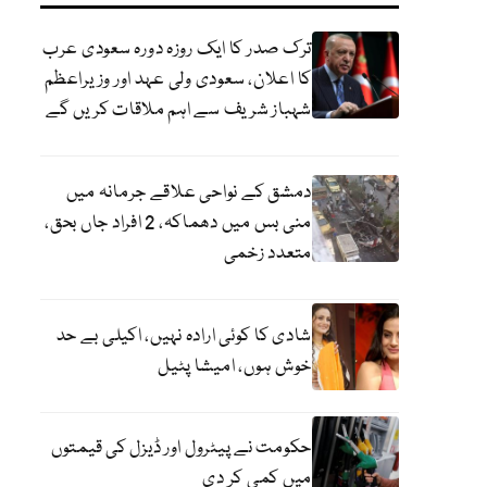
ترک صدر کا ایک روزہ دورہ سعودی عرب
کا اعلان، سعودی ولی عہد اور وزیراعظم
شہباز شریف سے اہم ملاقات کریں گے
دمشق کے نواحی علاقے جرمانہ میں
منی بس میں دھماکہ، 2 افراد جاں بحق،
متعدد زخمی
شادی کا کوئی ارادہ نہیں، اکیلی بے حد
خوش ہوں، امیشا پٹیل
حکومت نے پیٹرول اور ڈیزل کی قیمتوں
میں کمی کر دی