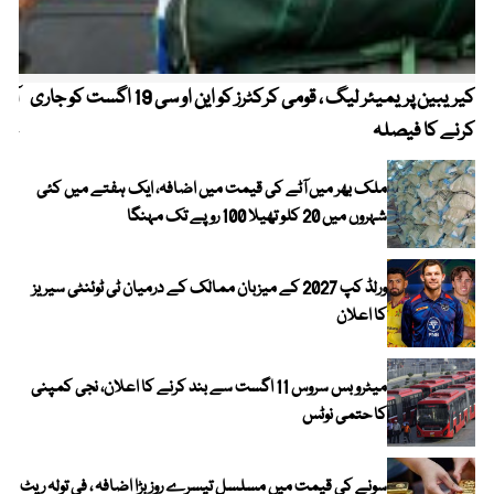
کیریبین پریمیئر لیگ ، قومی کرکٹرز کو این او سی 19 اگست کو جاری
آز
کرنے کا فیصلہ
چھی
ملک بھر میں آٹے کی قیمت میں اضافہ، ایک ہفتے میں کئی
شہروں میں 20 کلو تھیلا 100 روپے تک مہنگا
ورلڈ کپ 2027 کے میزبان ممالک کے درمیان ٹی ٹوئنٹی سیریز
کا اعلان
میٹرو بس سروس 11 اگست سے بند کرنے کا اعلان، نجی کمپنی
کا حتمی نوٹس
سونے کی قیمت میں مسلسل تیسرے روز بڑا اضافہ ، فی تولہ ریٹ