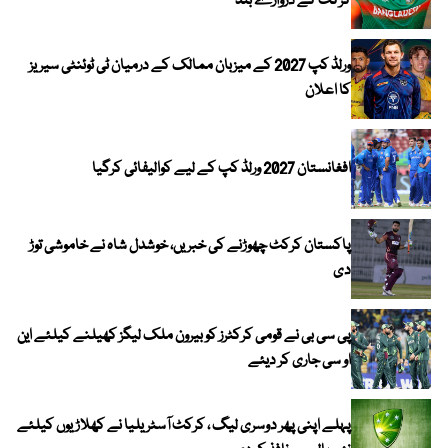
کرکٹ کے دروازے بند
ورلڈ کپ 2027 کے میزبان ممالک کے درمیان ٹی ٹوئنٹی سیریز
کا اعلان
افغانستان 2027 ورلڈ کپ کے لیے کوالیفائی کرگیا
پاکستان کرکٹ چھوڑنے کی خبریں، خوشدل شاہ نے خاموشی توڑ
دی
پی سی بی نے قومی کرکٹرز کو بیرون ملک لیگز کھیلنے کیلئے این
او سی جاری کر دیئے
پہلے اپنی پھر دوسری لیگ ، کرکٹ آسٹریلیا نے کھلاڑیوں کیلئے