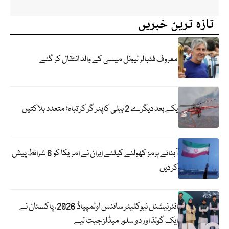
تازہ ترین خبریں
معروف فٹبالر لیونل میسی کے والد انتقال کر گئے
یکے بعد دیگرے 2 ہیلی کاپٹر گر کر تباہ؛ متعدد ہلاکتیں
آبنائے ہرمز کھولنے کیلئے ایران نے امریکا کو 6 شرائط پیش
کر دیں
انٹرنیشنل نیوکلیئر سائنس اولمپیاڈ 2026، پاکستان نے
ایک گولڈ اور دو سلور میڈلز جیت لیے