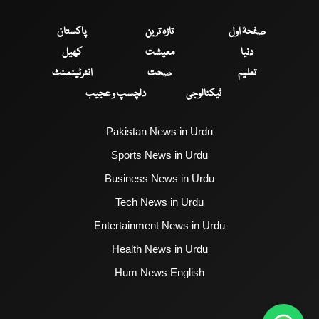
صفحۂ اول
تازہ ترین
پاکستان
دنیا
معیشت
کھیل
تعلیم
صحت
انٹرٹینمنٹ
ٹیکنالوجی
دلچسپ و عجیب
Pakistan News in Urdu
Sports News in Urdu
Business News in Urdu
Tech News in Urdu
Entertainment News in Urdu
Health News in Urdu
Hum News English