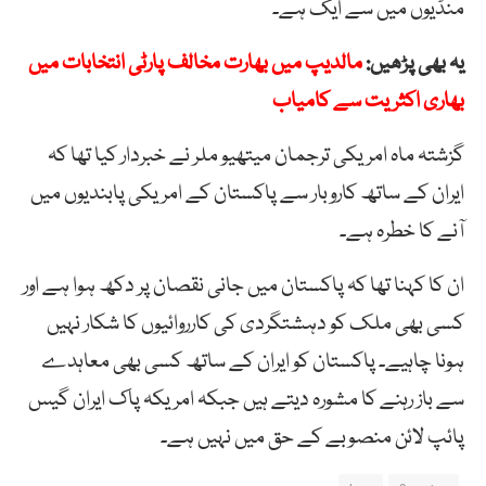
منڈیوں میں سے ایک ہے۔
یہ بھی پڑھیں:
مالدیپ میں بھارت مخالف پارٹی انتخابات میں
بھاری اکثریت سے کامیاب
گزشتہ ماہ امریکی ترجمان میتھیو ملر نے خبردار کیا تھا کہ
ایران کے ساتھ کاروبار سے پاکستان کے امریکی پابندیوں میں
آنے کا خطرہ ہے۔
ان کا کہنا تھا کہ پاکستان میں جانی نقصان پر دکھ ہوا ہے اور
کسی بھی ملک کو دہشتگردی کی کارروائیوں کا شکار نہیں
ہونا چاہیے۔ پاکستان کو ایران کے ساتھ کسی بھی معاہدے
سے باز رہنے کا مشورہ دیتے ہیں جبکہ امریکہ پاک ایران گیس
پائپ لائن منصوبے کے حق میں نہیں ہے۔