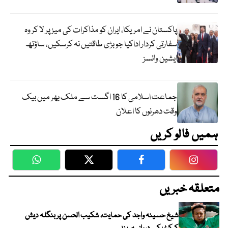
پاکستان نے امریکا، ایران کو مذاکرات کی میز پر لا کر وہ
سفارتی کردار اداکیا جو بڑی طاقتیں نہ کرسکیں، ساؤتھ
ایشین وائسز
جماعت اسلامی کا 16 اگست سے ملک بھر میں بیک
وقت دھرنوں کا اعلان
ہمیں فالو کریں
WhatsApp
Twitter
Facebook
Faceboo
متعلقہ خبریں
شیخ حسینہ واجد کی حمایت، شکیب الحسن پر بنگلہ دیش