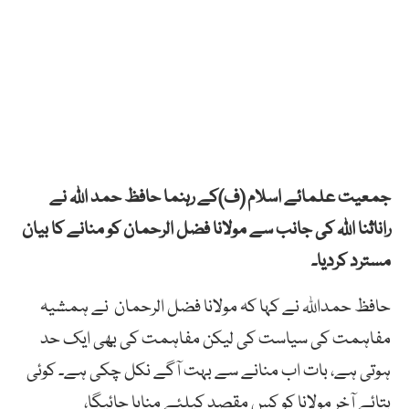
جمعیت علمائے اسلام (ف)کے رہنما حافظ حمد اللہ نے
راناثنا اللہ کی جانب سے مولانا فضل الرحمان کو منانے کا بیان
مسترد کردیا۔
حافظ حمداللہ نے کہا کہ مولانا فضل الرحمان نے ہمشیہ
مفاہمت کی سیاست کی لیکن مفاہمت کی بھی ایک حد
ہوتی ہے، بات اب منانے سے بہت آگے نکل چکی ہے۔ کوئی
بتائے آخر مولانا کو کس مقصد کیلئے منایا جائیگا،