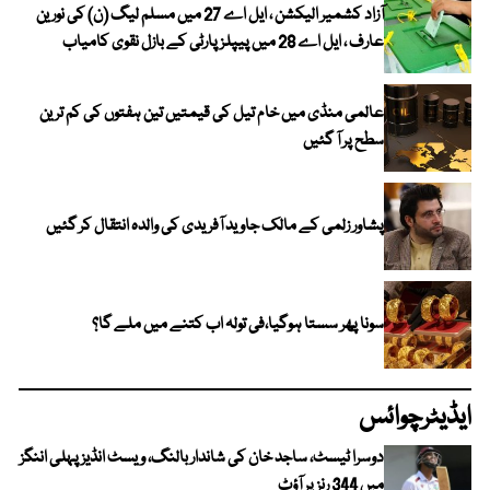
آزاد کشمیر الیکشن ، ایل اے 27 میں مسلم لیگ (ن) کی نورین
عارف ، ایل اے 28 میں پیپلز پارٹی کے بازل نقوی کامیاب
عالمی منڈی میں خام تیل کی قیمتیں تین ہفتوں کی کم ترین
سطح پر آ گئیں
پشاور زلمی کے مالک جاوید آفریدی کی والدہ انتقال کر گئیں
سونا پھر سستا ہوگیا،فی تولہ اب کتنے میں ملے گا؟
ایڈیٹرچوائس
دوسرا ٹیسٹ، ساجد خان کی شاندار بالنگ، ویسٹ انڈیز پہلی اننگز
میں 344 رنز پر آؤٹ