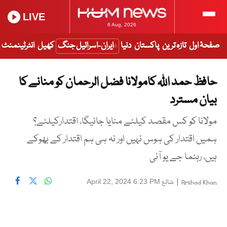
LIVE
6 Aug, 2026
صفحۂ اول
تازہ ترین
پاکستان
دنیا
ایران-اسرائیل جنگ
کھیل
انٹرٹینمنٹ
حافظ حمد اللہ کامولانا فضل الرحمان کو منانے کا
بیان مسترد
مولانا کو کس مقصد کیلئے منایا جائیگا، اقتدارکیلئے؟
ہمیں اقتدار کی ہوس نہیں اور نہ ہی ہم اقتدار کے بھوکے
ہیں، رہنما جے یو آئی
|
شائع
April 22, 2024 6:23 PM
Arshad Khan