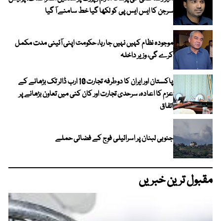
سرجن کا ایس ایس پی کو لکھا گیا خط سامنے آ گیا
موجودہ نظام کہیں نہیں جا رہا، حکومت اپنی آئینی مدت مکمل
کرے گی، وزیر داخلہ
پاکستان اور ایران کا دوطرفہ تجارت 10 ارب ڈالر تک بڑھانے کے
عزم کا اعادہ، سرحدی تجارت اور کان کنی میں تعاون بڑھانے پر
اتفاق
جنوبی لبنان پر اسرائیلی فوج کے فضائی حملے
مقبول ترین خبریں