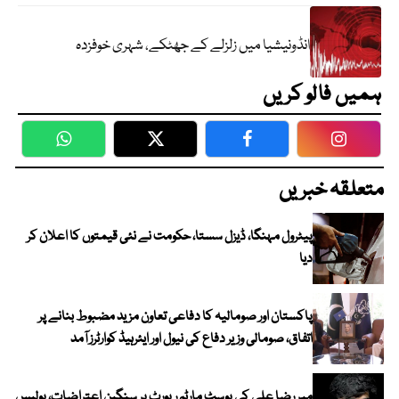
انڈونیشیا میں زلزلے کے جھٹکے، شہری خوفزدہ
ہمیں فالو کریں
WhatsApp
Twitter
Facebook
Faceboo
متعلقہ خبریں
پیٹرول مہنگا، ڈیزل سستا، حکومت نے نئی قیمتوں کا اعلان کر
دیا
پاکستان اور صومالیہ کا دفاعی تعاون مزید مضبوط بنانے پر
اتفاق، صومالی وزیر دفاع کی نیول اور ایئرہیڈ کوارٹرز آمد
میر رضا علی کی پوسٹ مارٹم رپورٹ پر سنگین اعتراضات، پولیس