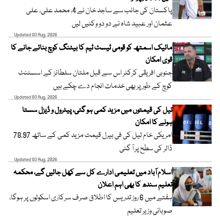
پاکستان کی جانب سے ساجد خان نے 4، محمد علی، علی
عثمان اور عبید شاہ نے دو دو وکٹیں لیں
Updated 03 Aug, 2026
مائیک اسمتھ کو قومی ٹیسٹ ٹیم کا بیٹنگ کوچ بنائے جانے کا
قوی امکان
جنوبی افریقی کرکٹر اس سے قبل ملتان سلطانز کے اسسٹنٹ
کوچ کے طور پر بھی خدمات انجام دے چکے ہیں
Updated 03 Aug, 2026
تیل کی قیمتوں میں مزید کمی ہو گئی، پیٹرول و ڈیزل سستا
ہونے کا امکان
امریکی خام تیل کی فی بیرل قیمت مزید کمی کے ساتھ 78.97
ڈالر کی سطح پر آ گئی
Updated 03 Aug, 2026
اسلام آباد میں تعلیمی ادارے کل سے کھل جائیں گے، محکمہ
تعلیم سندھ کا بھی اہم اعلان
ہفتے میں 6 روز تدریس کا اطلاق صرف سرکاری اسکولوں پر ہوگا،
صوبائی وزیر تعلیم