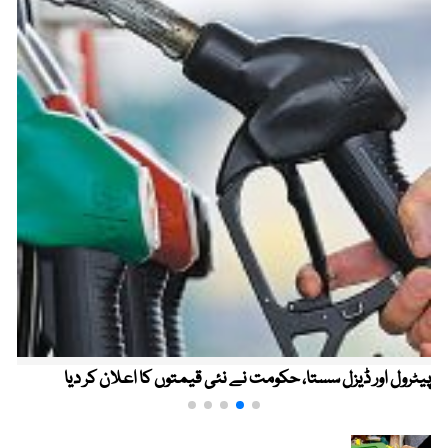
پیٹرول اور ڈیزل سستا، حکومت نے نئی قیمتوں کا اعلان کر دیا