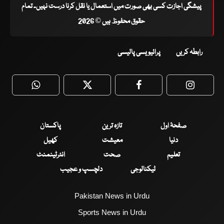
پیشگی اجازت کسی بھی صورت میں استعمال یا نقل کرنا درست نہیں۔ تمام
حقوق محفوظ ہیں © 2026
رابطہ کریں
پرائیویسی پالیسی
WhatsApp
Twitter
Facebook
Faceboo
صفحۂ اول
تازہ ترین
پاکستان
دنیا
معیشت
کھیل
تعلیم
صحت
انٹرٹینمنٹ
ٹیکنالوجی
دلچسپ و عجیب
Pakistan News in Urdu
Sports News in Urdu