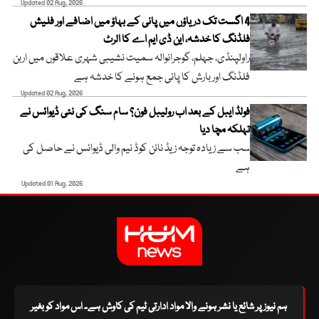
Updated 02 Aug, 2026
4 اگست تک دریاؤں میں پانی کے بہاؤ میں اضافے اور فلیش
فلڈنگ کا خدشہ، این ڈی ایم اے کا الرٹ
راولپنڈی، جہلم، گوجرانوالہ سمیت نشیبی شہری علاقوں میں اربن
فلڈنگ اور بارش کا پانی جمع ہونے کا خدشہ ہے
Updated 02 Aug, 2026
فولڈ ایبل کے بعد اب رولیبل فون؟ سام سنگ کی نئی ڈیوائس نے
تہلکہ مچا دیا
سب سے زیادہ توجہ زیڈ نائن کوڈ نیم والی ڈیوائس نے حاصل کی
ہے
Updated 01 Aug, 2026
ہم نیوز پر شائع یا نشر ہونے والا مواد ادارتی ٹیم کی کاوش ہے۔ اس مواد کو بغیر