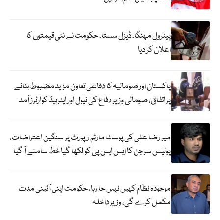
پیٹرول مہنگا، ڈیزل سستا، حکومت نے نئی قیمتوں کا
اعلان کر دیا
پاکستان اور صومالیہ کا دفاعی تعاون مزید مضبوط بنانے
پر اتفاق، صومالی وزیر دفاع کی نیول اور ایئرہیڈ کوارٹرز آمد
میر رضا علی کی پوسٹ مارٹم رپورٹ پر سنگین اعتراضات،
پولیس سرجن کا ایس ایس پی کو لکھا گیا خط سامنے آ گیا
موجودہ نظام کہیں نہیں جا رہا، حکومت اپنی آئینی مدت
مکمل کرے گی، وزیر داخلہ