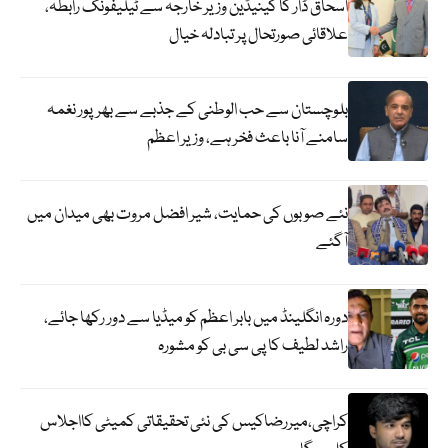
اسحاق ڈار کا کینیڈین وزیر خارجہ سے ٹیلیفونک رابطہ،
علاقائی صورتحال پر تبادلہ خیال
بلوچستان سے حب الوطنی کے جذبے سے بھرپور نغمہ
سامنے آنا باعث فخر ہے، وزیر اعظم
نئے صوبوں کی حمایت، شیر افضل مروت بھی میدان میں
آگئے
دورہ انگلینڈ میں بابر اعظم کو میڈیا سے دور رکھا جائے،
راشد لطیف کا پی سی بی کو مشورہ
کراچی،میررضاکیس کی نئی تحقیقاتی کمیٹی کااجلاس