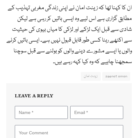
ان کا کہنا تھا کہ زینت امان نے اپنی زندگی مغربی تہذیب کے
مطابق گزاری ہے اس لیے وہ ایسی باتیں کر رہی ہے لیکن
شادی سے قبل ایک لڑکے اور لڑکی کا میاں بیوی کی حیثیت
سے اکٹھے رہنا کسی طور قابل قبول نہیں ہے۔ ایسی باتیں کرنے
والوں یا ایسے مشورے دینے والوں کو بولنے سے قبل سوچنا
سمجھنا چاہیے کہ وہ کیا کہہ رہے ہیں۔
zeenat aman
زینت امان
LEAVE A REPLY