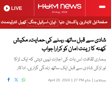
LIVE
10 Aug, 2026
صفحۂ اول
تازہ ترین
پاکستان
دنیا
ایران-اسرائیل جنگ
کھیل
انٹرٹینمنٹ
شادی سے قبل ساتھ رہنے کی حمایت، مکیش
کھنہ کا زینت امان کو کرارا جواب
ہماری ثقافت اس بات کی اجازت نہیں دیتی کہ ایک لڑکا
اور لڑکی شادی سے قبل ایک ساتھ زندگی گزاریں، اداکار
|
شائع
April 20, 2024 1:27 PM
Lal Khan