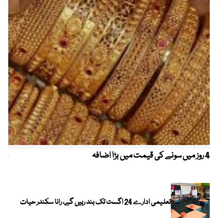
4 روز میں سونے کی قیمت میں بڑا اضافہ
خیب
الا
تعلیمی ادارے 24 اگست تک بند رہیں گے، رانا سکندر حیات