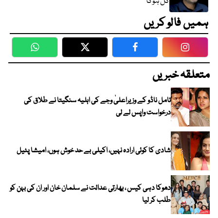
کل ہوگا
ہمیں فالو کریں
WhatsApp
Twitter
Facebook
Faceboo
متعلقہ خبریں
تامل ناڈو کے وزیراعلیٰ وجے کی اہلیہ سنگیتا نے طلاق کی
درخواست واپس لے لی
شادی کا کوئی ارادہ نہیں، اکیلی بے حد خوش ہوں، امیشا پٹیل
دھوکا دہی کیس ، بھارتی عدالت نے سلمان خان اور ان کی بہن کو
طلب کر لیا