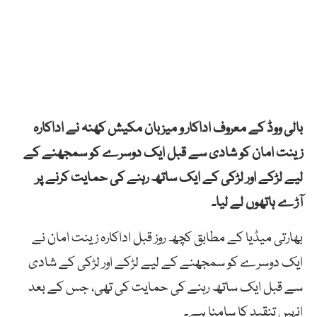
بالی ووڈ کے معروف اداکار و میزبان مکیش کھنہ نے اداکارہ
زینت امان کو شادی سے قبل ایک دوسرے کو سمجھنے کے
لیے لڑکے اور لڑکی کے ایک ساتھ رہنے کی حمایت کرنے پر
آڑے ہاتھوں لے لیا۔
بھارتی میڈیا کے مطابق کچھ روز قبل اداکارہ زینت امان نے
ایک دوسرے کو سمجھنے کے لیے لڑکے اور لڑکی کے شادی
سے قبل ایک ساتھ رہنے کی حمایت کی تھی، جس کے بعد
انہیں تنقید کا سامنا ہے۔