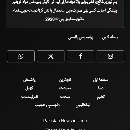
ہم نیوز پر شائع یا نشر ہونے والا مواد ادارتی ٹیم کی کاوش ہے۔ اس مواد کو بغیر
پیشگی اجازت کسی بھی صورت میں استعمال یا نقل کرنا درست نہیں۔ تمام
حقوق محفوظ ہیں © 2026
رابطہ کریں
پرائیویسی پالیسی
WhatsApp
Twitter
Facebook
Faceboo
صفحۂ اول
تازہ ترین
پاکستان
دنیا
معیشت
کھیل
تعلیم
صحت
انٹرٹینمنٹ
ٹیکنالوجی
دلچسپ و عجیب
Pakistan News in Urdu