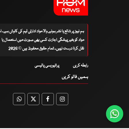
ہم نیوز پر شائع یا نشر ہونے والا مواد ادارتی ٹیم کی کاوش ہے۔ 
مواد کو بغیر پیشگی اجازت کسی بھی صورت میں استعمال یا
نقل کرنا درست نہیں۔ تمام حقوق محفوظ ہیں © 2026
رابطہ کریں
پرائیویسی پالیسی
ہمیں فالو کریں
WhatsApp
Twitter
Facebook
Facebook