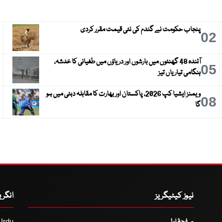
پنجاب حکومت نے گندم کی نئی قیمت مقرر کردی
3
02
آئندہ 48 گھنٹوں میں بارشوں اور دریاؤں میں طغیانی کا خدشہ،
6
05
ہنگامی تیاریاں تیز
ویمنز ایشیا کپ 2026، پاکستان اور بھارت کا مقابلہ دبئی میں ہو
9
08
گا
نیوز کیٹیگریز
انگر
صفحۂ اول
Urdu