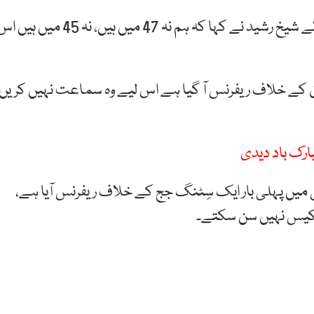
عدالت میں پیشی کے موقع پر میڈیا سے گفتگو کرتے ہوئے شیخ رشید نے کہا کہ ہم نہ 47 میں ہیں، نہ 45 میں ہ
ن کے خلاف ریفرنس آ گیا ہے اس لیے وہ سماعت نہیں کریں
 میں پہلی بار ایک سِٹنگ جج کے خلاف ریفرنس آیا ہے،
 کیس نہیں سن سکتے۔