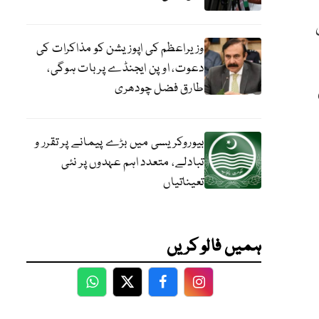
یں اس
وزیراعظم کی اپوزیشن کو مذاکرات کی
دعوت، اوپن ایجنڈے پر بات ہوگی،
طارق فضل چودھری
بیوروکریسی میں بڑے پیمانے پر تقرر و
تبادلے، متعدد اہم عہدوں پر نئی
تعیناتیاں
ہمیں فالو کریں
WhatsApp
Twitter
Facebook
Facebook