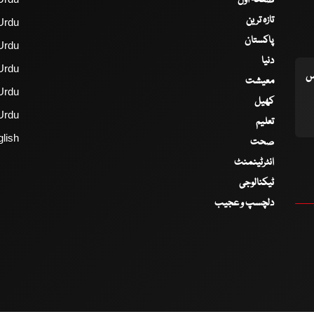
تازہ ترین
Urdu
پاکستان
Urdu
دنیا
Urdu
اس
معیشت
Urdu
کھیل
Urdu
تعلیم
lish
صحت
انٹرٹینمنٹ
ٹیکنالوجی
دلچسپ و عجیب