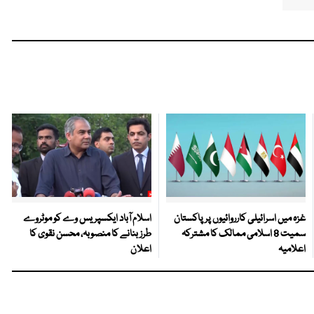
غزہ میں اسرائیلی کارروائیوں پر پاکستان
اسلام آباد ایکسپریس وے کو موٹروے
سمیت 8 اسلامی ممالک کا مشترکہ
طرز بنانے کا منصوبہ، محسن نقوی کا
اعلامیہ
اعلان