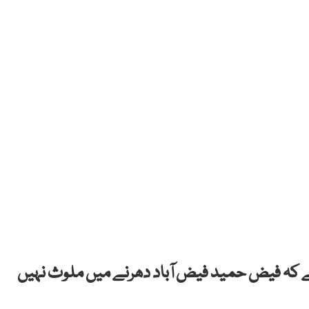
ے کہ فیض حمید فیض آباد دھرنے میں ملوث نہیں