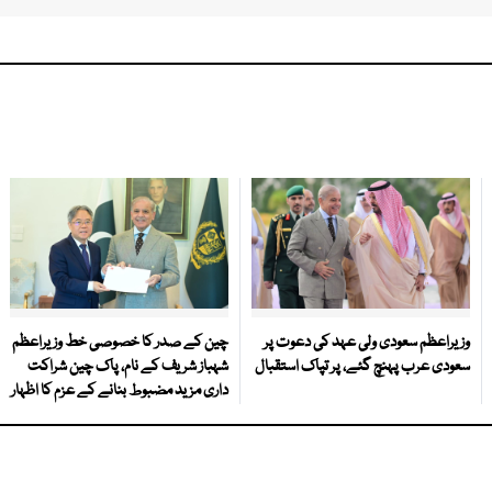
وزیراعظم سعودی ولی عہد کی دعوت پر
چین کے صدر کا خصوصی خط وزیراعظم
سعودی عرب پہنچ گئے، پر تپاک استقبال
شہباز شریف کے نام، پاک چین شراکت
داری مزید مضبوط بنانے کے عزم کا اظہار