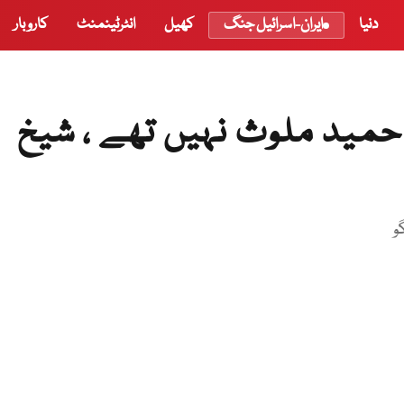
دنیا
ایران-اسرائیل جنگ
کھیل
انٹرٹینمنٹ
کاروبار
حمید ملوث نہیں تھے ، شیخ