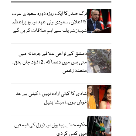
ترک صدر کا ایک روزہ دورہ سعودی عرب
کا اعلان، سعودی ولی عہد اور وزیراعظم
شہباز شریف سے اہم ملاقات کریں گے
دمشق کے نواحی علاقے جرمانہ میں
منی بس میں دھماکہ، 2 افراد جاں بحق،
متعدد زخمی
شادی کا کوئی ارادہ نہیں، اکیلی بے حد
خوش ہوں، امیشا پٹیل
حکومت نے پیٹرول اور ڈیزل کی قیمتوں
میں کمی کر دی