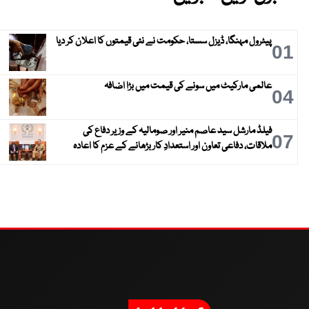
پیٹرول مہنگا، ڈیزل سستا، حکومت نے نئی قیمتوں کا اعلان کر دیا
01
عالمی مارکیٹ میں سونے کی قیمت میں بڑا اضافہ
04
فیلڈ مارشل سید عاصم منیر اور صومالیہ کے وزیر دفاع کی
07
ملاقات، دفاعی تعاون اور استعدادِ کار بڑھانے کے عزم کا اعادہ