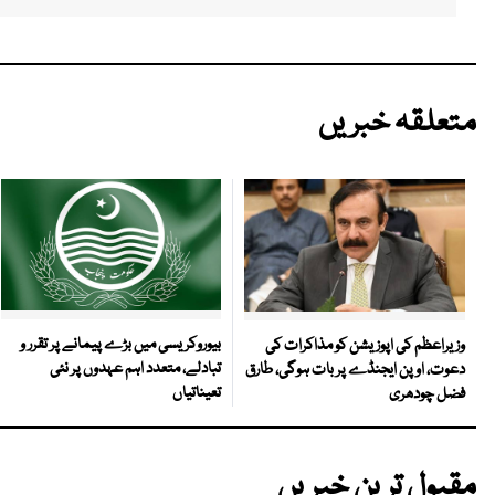
متعلقہ خبریں
بیوروکریسی میں بڑے پیمانے پر تقرر و
وزیراعظم کی اپوزیشن کو مذاکرات کی
تبادلے، متعدد اہم عہدوں پر نئی
دعوت، اوپن ایجنڈے پر بات ہوگی، طارق
تعیناتیاں
فضل چودھری
مقبول ترین خبریں