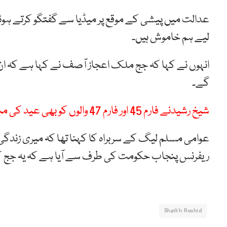
لیے ہم خاموش ہیں۔
انہوں نے کہا کہ جج ملک اعجاز آصف نے کہا ہے کہ ا
گے۔
شیخ رشیدنے فارم 45 اور فارم 47 والوں کو بھی عید کی مبارک باد دیدی
عوامی مسلم لیگ کے سربراہ کا کہنا تھا کہ میری زندگی
ریفرنس پنجاب حکومت کی طرف سے آیا ہے کہ یہ جج
Sheikh Rashid