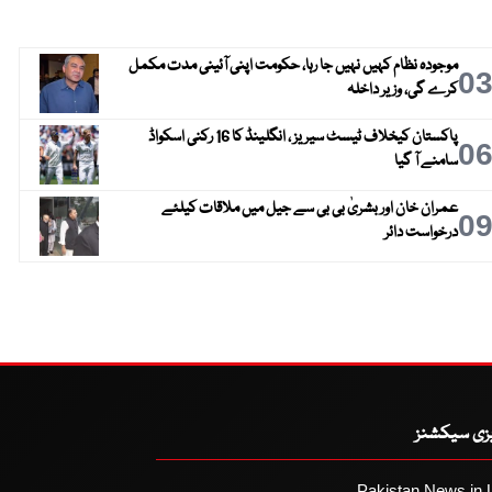
موجودہ نظام کہیں نہیں جا رہا، حکومت اپنی آئینی مدت مکمل
0
کرے گی، وزیر داخلہ
پاکستان کیخلاف ٹیسٹ سیریز ، انگلینڈ کا 16 رکنی اسکواڈ
0
سامنے آ گیا
عمران خان اور بشریٰ بی بی سے جیل میں ملاقات کیلئے
0
درخواست دائر
یزی سیکشنز
Pakistan News in 