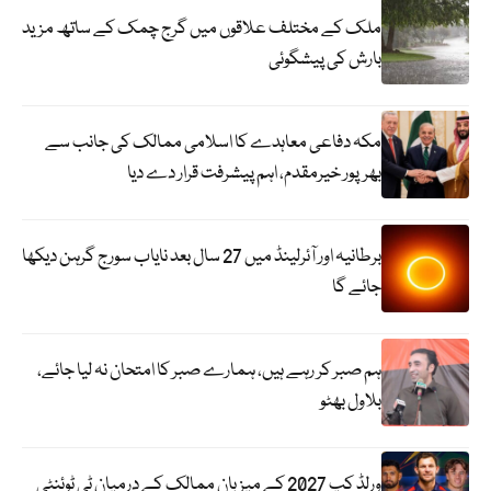
ملک کے مختلف علاقوں میں گرج چمک کے ساتھ مزید
بارش کی پیشگوئی
مکہ دفاعی معاہدے کا اسلامی ممالک کی جانب سے
بھرپور خیرمقدم، اہم پیشرفت قرار دے دیا
برطانیہ اور آئرلینڈ میں 27 سال بعد نایاب سورج گرہن دیکھا
جائے گا
ہم صبر کر رہے ہیں، ہمارے صبر کا امتحان نہ لیا جائے،
بلاول بھٹو
ورلڈ کپ 2027 کے میزبان ممالک کے درمیان ٹی ٹوئنٹی