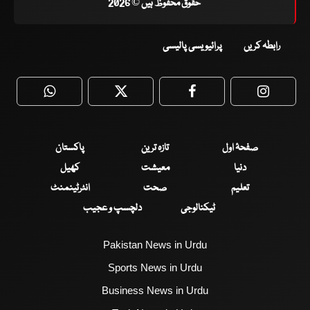
حقوق محفوظ ہیں © 2026
رابطہ کریں
پرائیویسی پالیسی
WhatsApp
Twitter
Facebook
Faceboo
صفحۂ اول
تازہ ترین
پاکستان
دنیا
معیشت
کھیل
تعلیم
صحت
انٹرٹینمنٹ
ٹیکنالوجی
دلچسپ و عجیب
Pakistan News in Urdu
Sports News in Urdu
Business News in Urdu