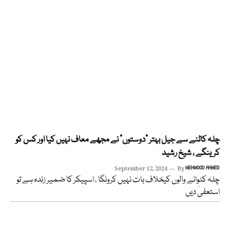
چلہ کاٹنے سے جیل بہتر “دوستوں” نے مجھے معاف نہیں کیا اور کس کو
کرینگے ، شیخ رشید
September 12, 2024
By
MEHMOOD AHMED
چلہ کٹوانے والوں کیخلاف بات نہیں کرونگا ، اسپیکر کا ضمیر زندہ ہے تو
استعفیٰ دیں