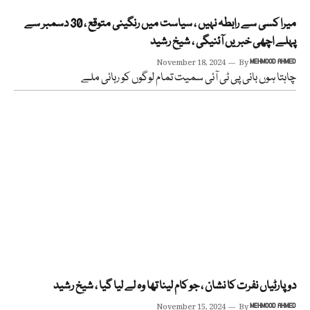
میرا کسی سے رابطہ نہیں ، سیاست میں رنگینی متوقع ، 30 دسمبر سے
پہلے اچھی خبریں آئنیگی ، شیخ رشید
November 18, 2024
By
MEHMOOD AHMED
چاہتا ہوں بانی پی ٹی آئی سمیت تمام لوگوں کو رہائی ملے
دو پارٹیاں نفرت کا نشان ، جو کام لینا تھا وہ لے لیا گیا ، شیخ رشید
November 15, 2024
By
MEHMOOD AHMED