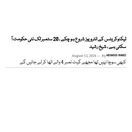
ٹیکنوکریٹس کے انٹرویوز شروع ہو چکے ، 20 ستمبر تک نئی حکومت آ
سکتی ہے ، شیخ رشید
August 12, 2024
By
MEHMOOD AHMED
کبھی سوچا نہیں تھا مجھے گیٹ نمبر 4 والے اٹھا کر لے جائیں گے