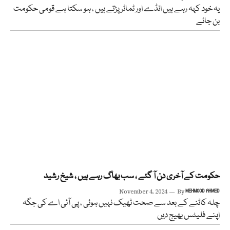
یہ خود کہہ رہے ہیں انڈے اور ٹماٹر پڑتے ہیں ، ہو سکتا ہے قومی حکومت
بن جائے
حکومت کے آخری دن آ گئے ، سب بھاگ رہے ہیں ، شیخ رشید
November 4, 2024
By
MEHMOOD AHMED
چلہ کاٹنے کے بعد سے صحت ٹھیک نہیں ہوئی ، پی آئی اے کی جگہ
اپنے فلیٹس بھیج دیں