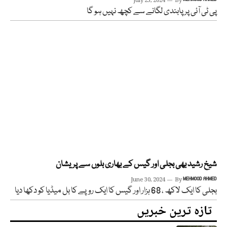
July 25, 2024
By
پی ٹی آئی پر پابندی لگانے سے کچھ نہیں ہو گا
شیخ رشید بھی بجلی اور گیس کے بھاری بلوں سے پریشان
June 30, 2024
By
MEHMOOD AHMED
بجلی کا ایک لاکھ ، 68 ہزار اور گیس کا ایک روپے کا بل میڈیا کو دکھا دیا
تازہ ترین خبریں