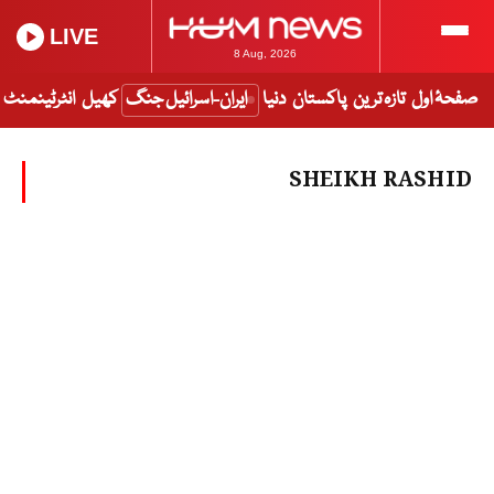
LIVE
8 Aug, 2026
صفحۂ اول
تازہ ترین
پاکستان
دنیا
ایران-اسرائیل جنگ
کھیل
انٹرٹینمنٹ
SHEIKH RASHID