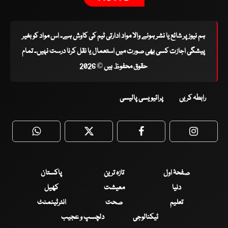
ہم نیوز پر شائع یا نشر ہونے والا مواد ادارتی ٹیم کی کاوش ہے۔ اس مواد کو بغیر
پیشگی اجازت کسی بھی صورت میں استعمال یا نقل کرنا درست نہیں۔ تمام
حقوق محفوظ ہیں © 2026
رابطہ کریں
پرائیویسی پالیسی
WhatsApp
Twitter
Facebook
Faceboo
صفحۂ اول
تازہ ترین
پاکستان
دنیا
معیشت
کھیل
تعلیم
صحت
انٹرٹینمنٹ
ٹیکنالوجی
دلچسپ و عجیب