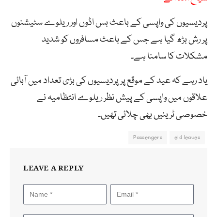
پردیسیوں کی واپسی کے باعث بس اڈوں اور ریلوے سٹیشنوں
پر رش بڑھ گیا ہے جس کے باعث مسافروں کو شدید
مشکلات کا سامنا ہے۔
یاد رہے کہ عید کے موقع پر پردیسیوں کی بڑی تعداد میں آبائی
علاقوں میں واپسی کے پیش نظر ریلوے انتظامیہ نے
خصوصی ٹرینیں بھی چلائی تھیں۔
Passengers
eid leaves
LEAVE A REPLY