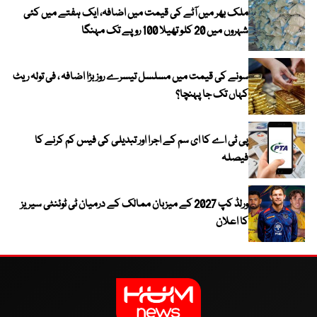
ملک بھر میں آٹے کی قیمت میں اضافہ، ایک ہفتے میں کئی
شہروں میں 20 کلو تھیلا 100 روپے تک مہنگا
سونے کی قیمت میں مسلسل تیسرے روز بڑا اضافہ ، فی تولہ ریٹ
کہاں تک جا پہنچا؟
پی ٹی اے کا ای سم کے اجرا اور تبدیلی کی فیس کم کرنے کا
فیصلہ
ورلڈ کپ 2027 کے میزبان ممالک کے درمیان ٹی ٹوئنٹی سیریز
کا اعلان