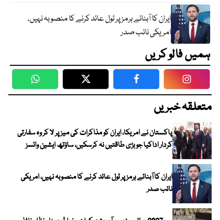
ایران کا آبنائے ہرمز پر ٹول عائد کرنے کا منصوبہ نہیں،
امریکی نائب صدر
ہمیں فالو کریں
WhatsApp
Twitter
Facebook
Faceboo
متعلقہ خبریں
پاکستان نے امریکا، ایران کو مذاکرات کی میز پر لا کر وہ سفارتی
کردار اداکیا جو بڑی طاقتیں نہ کرسکیں، ساؤتھ ایشین وائسز
ایران کا آبنائے ہرمز پر ٹول عائد کرنے کا منصوبہ نہیں، امریکی
نائب صدر