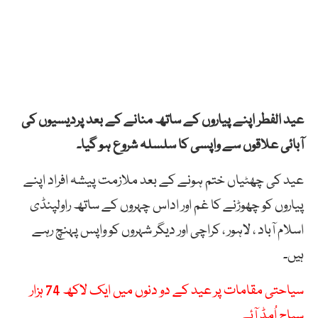
عید الفطر اپنے پیاروں کے ساتھ منانے کے بعد پردیسیوں کی
آبائی علاقوں سے واپسی کا سلسلہ شروع ہو گیا۔
عید کی چھٹیاں ختم ہونے کے بعد ملازمت پیشہ افراد اپنے
پیاروں کو چھوڑنے کا غم اور اداس چہروں کے ساتھ راولپنڈی
اسلام آباد ، لاہور ، کراچی اور دیگر شہروں کو واپس پہنچ رہے
ہیں۔
سیاحتی مقامات پر عید کے دو دنوں میں ایک لاکھ 74 ہزار
سیاح اُمڈ آئے