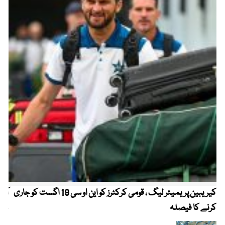
کیریبین پریمیئر لیگ ، قومی کرکٹرز کو این او سی 19 اگست کو جاری
آز
کرنے کا فیصلہ
چھی