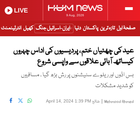
LIVE
9 Aug, 2026
صفحۂ اول
تازہ ترین
پاکستان
دنیا
ایران-اسرائیل جنگ
کھیل
انٹرٹینمنٹ
عید کی چھٹیاں ختم ، پردیسیوں کی اداس چہروں
کیساتھ آبائی علاقوں سے واپسی شروع
بس اڈوں اور ریلوے سٹیشنوں پر رش بڑھ گیا ، مسافروں
کو شدید مشکلات
|
شائع
April 14, 2024 1:39 PM
Mehmood Ahmed