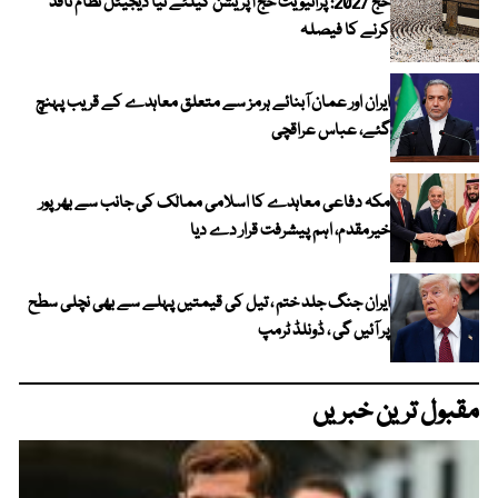
حج 2027: پرائیویٹ حج آپریشن کیلئے نیا ڈیجیٹل نظام نافذ
کرنے کا فیصلہ
ایران اور عمان آبنائے ہرمز سے متعلق معاہدے کے قریب پہنچ
گئے، عباس عراقچی
مکہ دفاعی معاہدے کا اسلامی ممالک کی جانب سے بھرپور
خیرمقدم، اہم پیشرفت قرار دے دیا
ایران جنگ جلد ختم ، تیل کی قیمتیں پہلے سے بھی نچلی سطح
پر آئیں گی ، ڈونلڈ ٹرمپ
مقبول ترین خبریں