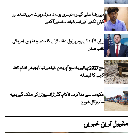
میر رضا علی کیس: دوسری پوسٹ مارٹم رپورٹ میں تشدد اور
گولی لگنے کے اہم شواہد سامنے آگئے
ایران کا آبنائے ہرمز پر ٹول عائد کرنے کا منصوبہ نہیں، امریکی
نائب صدر
حج 2027: پرائیویٹ حج آپریشن کیلئے نیا ڈیجیٹل نظام نافذ
کرنے کا فیصلہ
حکومت سے مذاکرات ناکام، گڈز ٹرانسپورٹرز کی ملک گیر پہیہ
جام ہڑتال شروع
مقبول ترین خبریں