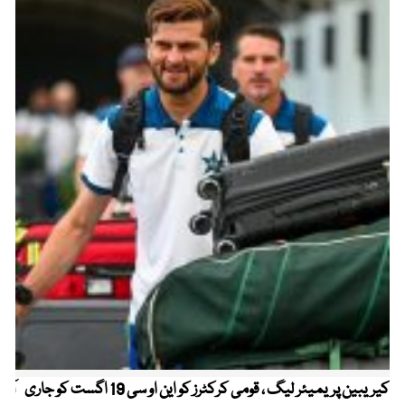
کیریبین پریمیئر لیگ ، قومی کرکٹرز کو این او سی 19 اگست کو جاری
آز