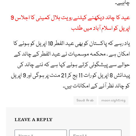
چاہیے۔
عید کا چاند دیکھنے کیلئے رویت ہلال کمیٹی کا اجلاس 9
اپریل کو اسلام آباد میں طلب
یاد رہے کہ پاکستان کو بھی عید الفطر 10 اپریل کو ہونے کا
امکان ہے ، محکمہ موسمیات نے عید الفطر کے چاند کے
حوالے سے پیشگوئی کرتے ہوئے کہا ہے کہ نئے چاند کی
پیدائش 8 اپریل کو رات 11 بج کر 21 منٹ پر ہوگی اور 9 اپریل
کو چاند نظر آنے کے امکانات ہیں۔
Saudi Arab
moon sightinig
LEAVE A REPLY