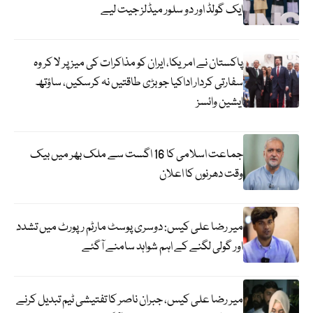
ایک گولڈ اور دو سلور میڈلز جیت لیے
پاکستان نے امریکا، ایران کو مذاکرات کی میز پر لا کر وہ
سفارتی کردار اداکیا جو بڑی طاقتیں نہ کرسکیں، ساؤتھ
ایشین وائسز
جماعت اسلامی کا 16 اگست سے ملک بھر میں بیک
وقت دھرنوں کا اعلان
میر رضا علی کیس: دوسری پوسٹ مارٹم رپورٹ میں تشدد
اور گولی لگنے کے اہم شواہد سامنے آگئے
میر رضا علی کیس، جبران ناصر کا تفتیشی ٹیم تبدیل کرنے