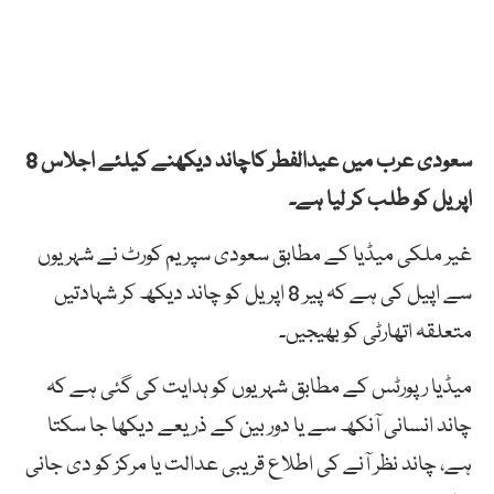
سعودی عرب میں عیدالفطر کاچاند دیکھنے کیلئے اجلاس 8
اپریل کو طلب کر لیا ہے۔
غیر ملکی میڈیا کے مطابق سعودی سپریم کورٹ نے شہریوں
سے اپیل کی ہے کہ پیر 8 اپریل کو چاند دیکھ کر شہادتیں
متعلقہ اتھارٹی کو بھیجیں۔
میڈیا رپورٹس کے مطابق شہریوں کو ہدایت کی گئی ہے کہ
چاند انسانی آنکھ سے یا دور بین کے ذریعے دیکھا جا سکتا
ہے، چاند نظر آنے کی اطلاع قریبی عدالت یا مرکز کو دی جانی