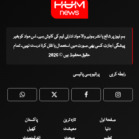
ہم نیوز پر شائع یا نشر ہونے والا مواد ادارتی ٹیم کی کاوش ہے۔ اس مواد کو بغیر
پیشگی اجازت کسی بھی صورت میں استعمال یا نقل کرنا درست نہیں۔ تمام
حقوق محفوظ ہیں © 2026
رابطہ کریں
پرائیویسی پالیسی
WhatsApp
Twitter
Facebook
Faceboo
صفحۂ اول
تازہ ترین
پاکستان
دنیا
معیشت
کھیل
تعلیم
صحت
انٹرٹینمنٹ