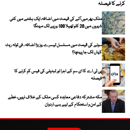
کرنے کا فیصلہ
چھی
ملک بھر میں آٹے کی قیمت میں اضافہ، ایک ہفتے میں کئی
شہروں میں 20 کلو تھیلا 100 روپے تک مہنگا
سونے کی قیمت میں مسلسل تیسرے روز بڑا اضافہ ، فی تولہ ریٹ
کہاں تک جا پہنچا؟
پی ٹی اے کا ای سم کے اجرا اور تبدیلی کی فیس کم کرنے کا
فیصلہ
مکہ مشترکہ دفاعی معاہدہ کسی ملک کے خلاف نہیں، خطے
کے امن و استحکام کے لیے ہے، اردوان