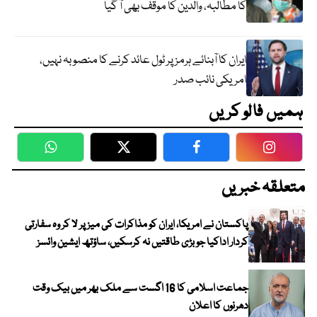
کا مطالبہ، والدین کا موقف بھی آ گیا
ایران کا آبنائے ہرمز پر ٹول عائد کرنے کا منصوبہ نہیں،
امریکی نائب صدر
ہمیں فالو کریں
WhatsApp
Twitter
Facebook
Faceboo
متعلقہ خبریں
پاکستان نے امریکا، ایران کو مذاکرات کی میز پر لا کر وہ سفارتی
کردار اداکیا جو بڑی طاقتیں نہ کرسکیں، ساؤتھ ایشین وائسز
جماعت اسلامی کا 16 اگست سے ملک بھر میں بیک وقت
دھرنوں کا اعلان