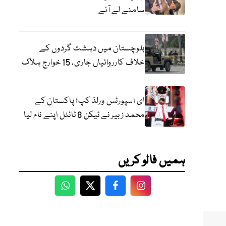
سامنے لے آئے
بلوچستان میں دہشت گردوں کے
خلاف کارروائیاں جاری، 15 خوارج ہلاک
ای اسپورٹس ورلڈ کپ؛ پاکستان کے
محمد زبیر نے ٹیکن 8 ٹائٹل اپنے نام لیا
ہمیں فالو کریں
WhatsApp
Twitter
Facebook
Facebook