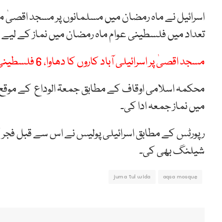
اسرائیل نے ماہ رمضان میں مسلمانوں پر مسجد اقصیٰ می
تعداد میں فلسطینی عوام ماہ رمضان میں نماز کے لی
مسجد اقصیٰ پر اسرائیلی آباد کاروں کا دھاوا، 6 فلسطینی شہید، 11 زخمی
میں نماز جمعہ ادا کی۔
شیلنگ بھی کی۔
juma tul wida
aqsa mosque