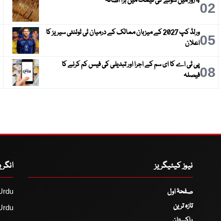
4 روز میں سونے کی قیمت میں بڑا اضافہ
3
02
ورلڈ کپ 2027 کے میزبان ممالک کے درمیان ٹی ٹوئنٹی سیریز کا
6
05
اعلان
پی ٹی اے کا ای سم کے اجرا اور تبدیلی کی فیس کم کرنے کا
9
08
فیصلہ
نیوز کیٹیگریز
انگر
صفحۂ اول
Urdu
تازہ ترین
Urdu
پاکستان