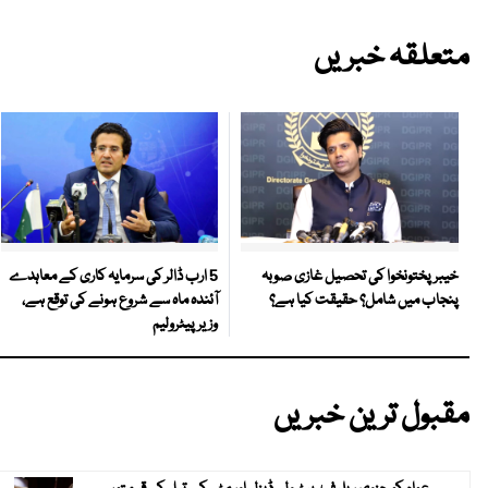
متعلقہ خبریں
5 ارب ڈالر کی سرمایہ کاری کے معاہدے
خیبر پختونخوا کی تحصیل غازی صوبہ
آئندہ ماہ سے شروع ہونے کی توقع ہے،
پنجاب میں شامل؟ حقیقت کیا ہے؟
وزیر پیٹرولیم
مقبول ترین خبریں