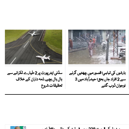
بارشوں کی تباہی؛ قصور میں چھتیں گرنے
سڈنی ایئرپورٹ پر 2 طیارے ٹکرانے سے
سے 2 افراد جاں بحق؛ حیدرآباد میں 3
بال بال بچے، ذمہ داران کے خلاف
نوجوان ڈوب گئے
تحقیقات شروع