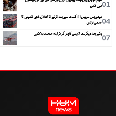
عوام کو جزوی ریلیف، پیٹرول، ڈیزل اور مٹی کے تیل کی قیمتوں
01
میں کمی
میٹرو بس سروس 11 اگست سے بند کرنے کا اعلان، نجی کمپنی کا
04
حتمی نوٹس
یکے بعد دیگرے 2 ہیلی کاپٹر گر کر تباہ؛ متعدد ہلاکتیں
07