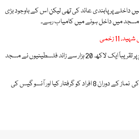
ں داخلے پر پابندی عائد کی تھی لیکن اس کے باوجود بڑی
ے مسجد میں داخل ہونے میں کامیاب رہے۔
محکمہ اسلامی اوقاف کے مطابق جمعۃ الوداع کے موقع پر تقریباً ایک لاکھ 20 ہزار سے زائد فلسطینیوں نے مسجد
رپورٹس کے مطابق اسرائیلی پولیس نے اس سے قبل فجر کی نماز کے دوران 8 افراد کو گرفتار کیا اور آنسو گیس کی