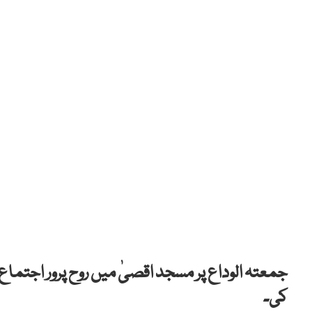
جمعتہ الوداع پر مسجد اقصیٰ میں روح پرور اجتماع
کی۔