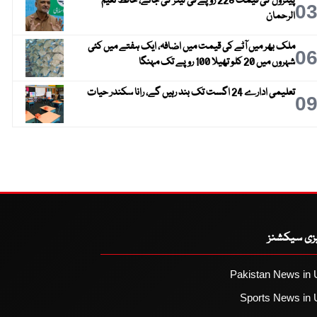
پیٹرول کی قیمت 228 روپے فی لیٹر کی جائے، حافظ نعیم
0
الرحمان
ملک بھر میں آٹے کی قیمت میں اضافہ، ایک ہفتے میں کئی
0
شہروں میں 20 کلو تھیلا 100 روپے تک مہنگا
تعلیمی ادارے 24 اگست تک بند رہیں گے، رانا سکندر حیات
0
یزی سیکشنز
Pakistan News in 
Sports News in 