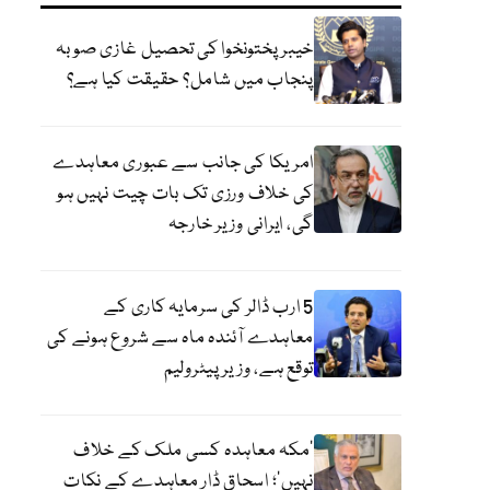
خیبر پختونخوا کی تحصیل غازی صوبہ
پنجاب میں شامل؟ حقیقت کیا ہے؟
امریکا کی جانب سے عبوری معاہدے
کی خلاف ورزی تک بات چیت نہیں ہو
گی، ایرانی وزیر خارجہ
5 ارب ڈالر کی سرمایہ کاری کے
معاہدے آئندہ ماہ سے شروع ہونے کی
توقع ہے، وزیر پیٹرولیم
‘مکہ معاہدہ کسی ملک کے خلاف
نہیں’؛ اسحاق ڈار معاہدے کے نکات