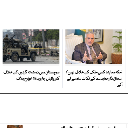
‘مکہ معاہدہ کسی ملک کے خلاف نہیں’؛
بلوچستان میں دہشت گردوں کے خلاف
اسحاق ڈار معاہدے کے نکات سامنے لے
کارروائیاں جاری، 15 خوارج ہلاک
آئے