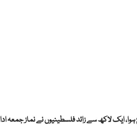
 ہوا، ایک لاکھ سے زائد فلسطینیوں نے نماز جمعہ ادا