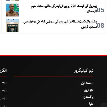
پیٹرول کی قیمت 228 روپے فی لیٹر کی جائے، حافظ نعیم
6
05
الرحمان
پشاور ہائیکورٹ نے افغان شہریوں کی عارضی قیام کی درخواستیں
9
08
مسترد کر دیں
نیوز کیٹیگریز
انگر
صفحۂ اول
Urdu
تازہ ترین
Urdu
پاکستان
Urdu
دنیا
Urdu