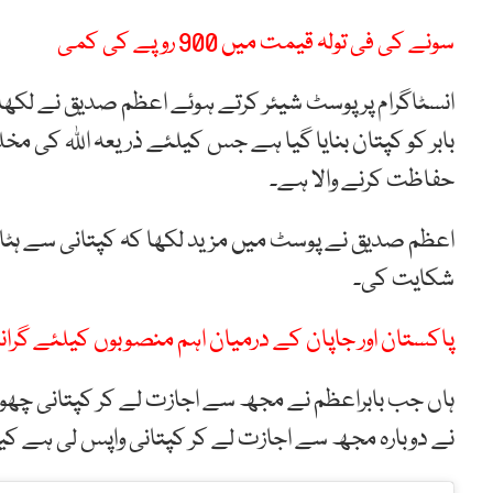
سونے کی فی تولہ قیمت میں 900 روپے کی کمی
انسٹاگرام پر پوسٹ شیئر کرتے ہوئے اعظم صدیق نے لکھا کہ ا
بابر کو کپتان بنایا گیا ہے جس کیلئے ذریعہ اللہ کی مخ
حفاظت کرنے والا ہے۔
اعظم صدیق نے پوسٹ میں مزید لکھا کہ کپتانی سے ہٹانے
شکایت کی۔
پاکستان اور جاپان کے درمیان اہم منصوبوں کیلئے گر
ہاں جب بابراعظم نے مجھ سے اجازت لے کر کپتانی چھوڑی ت
نے دوبارہ مجھ سے اجازت لے کر کپتانی واپس لی ہے کیوں