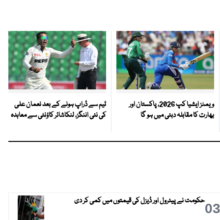
ویمنز ایشیا کپ 2026، پاکستان اور
ٹیم سے ڈراپ ہونے کے بعد نعمان علی
بھارت کا مقابلہ دبئی میں ہو گا
کی نئی اننگز، لنکاشائر کاؤنٹی سے معاہدہ
حکومت نے پیٹرول اور ڈیزل کی قیمتوں میں کمی کر دی
0