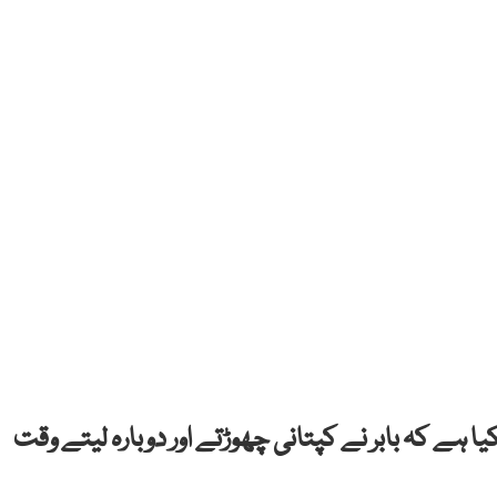
ا ہے کہ بابر نے کپتانی چھوڑتے اور دوبارہ لیتے وقت