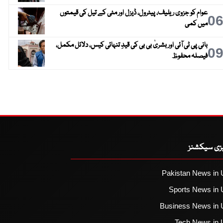
عوام کو جزوی ریلیف، پیٹرول، ڈیزل اور مٹی کے تیل کی قیمتوں
0
میں کمی
بانی پی ٹی آئی اور بشریٰ بی بی کی قیدِ تنہائی کیس، دلائل مکمل،
0
فیصلہ محفوظ
یزی سیکشنز
Pakistan News in 
Sports News in 
Business News in 
Tech News in 