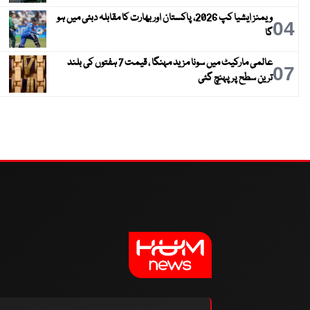
ویمنز ایشیا کپ 2026، پاکستان اور بھارت کا مقابلہ دبئی میں ہو
04
گا
عالمی مارکیٹ میں سونا مزید مہنگا ، قیمت 7 ہفتوں کی بلند
07
ترین سطح پر پہنچ گئی