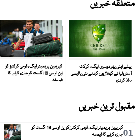
متعلقہ خبریں
کیریبین پریمیئر لیگ ، قومی کرکٹرز کو
پہلے اپنی پھر دوسری لیگ ، کرکٹ
این او سی 19 اگست کو جاری کرنے کا
آسٹریلیا نے کھلاڑیوں کیلئے نئی پالیسی
فیصلہ
نافذ کر دی
مقبول ترین خبریں
کیریبین پریمیئر لیگ ، قومی کرکٹرز کو این او سی 19 اگست کو
01
جاری کرنے کا فیصلہ