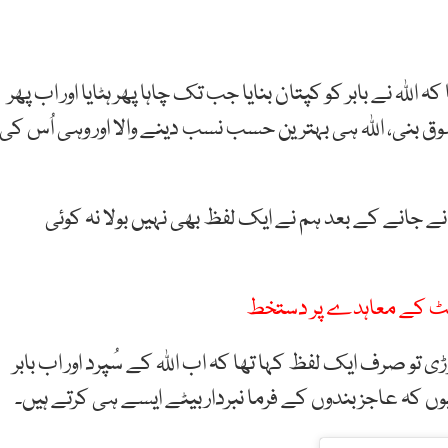
للہ نے بابر کو کپتان بنایا جب تک چاہا پھر ہٹایا اور اب پھر
لوق بنی، اللہ ہی بہترین حسب نسب دینے والا اور وہی اُس کی
 جانے کے بعد ہم نے ایک لفظ بھی نہیں بولا نہ کوئی
انٹ کے معاہدے پر دستخط
و صرف ایک لفظ کہا تھا کہ اب اللہ کے سُپرد اور اب بابر
 کہ عاجز بندوں کے فرما نبردار بیٹے ایسے ہی کرتے ہیں۔