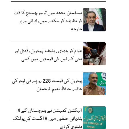
مسلمان متحد ہوں تو ہر چیلنج کا ڈٹ
کر مقابلہ کر سکتے ہیں، ایرانی وزیر
خارجہ
عوام کو جزوی ریلیف، پیٹرول، ڈیزل اور
مٹی کے تیل کی قیمتوں میں کمی
پیٹرول کی قیمت 228 روپے فی لیٹر کی
جائے، حافظ نعیم الرحمان
الیکشن کمیشن نے بلوچستان کے 4
بلدیاتی حلقوں میں 9 اگست کی پولنگ
ملتوی کردی