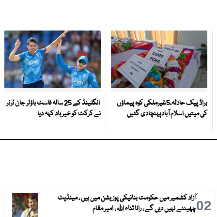
براڈ پیک حادثہ،5غیرملکی کوہ پیماؤں
انگلینڈ کے 25 سالہ فاسٹ باؤلر جان ٹرنر
کی میتیں اسلام آبادپہنچادی گئیں
نے کرکٹ کو خیر باد کہہ دیا
آزاد کشمیر میں حکومت بنانیکی پوزیشن میں ہیں ، مینڈیٹ
3
02
چھیننے نہیں دیں گے ، رانا ثناء اللہ ، امیر مقام