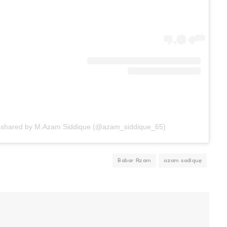
t shared by M.Azam Siddique (@azam_siddique_65)
Babar Azam
azam sadique