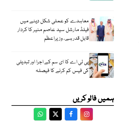
معاہدے کو عملی شکل دینے میں
فیلڈ مارشل سید عاصم منیر کا کردار
قابل قدر ہے، وزیراعظم
پی ٹی اے کا ای سم کے اجرا اور تبدیلی
کی فیس کم کرنے کا فیصلہ
ہمیں فالو کریں
WhatsApp
Twitter
Facebook
Facebook