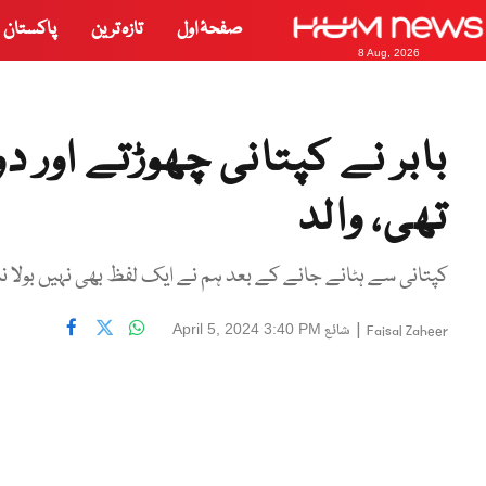
صفحۂ اول
تازہ ترین
پاکستان
8 Aug, 2026
بابر نے کپتانی چھوڑتے اور 
تھی، والد
کپتانی سے ہٹانے جانے کے بعد ہم نے ایک لفظ بھی نہیں بولا 
|
شائع
April 5, 2024 3:40 PM
Faisal Zaheer