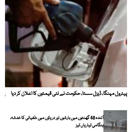
پیٹرول مہنگا، ڈیزل سستا، حکومت نے نئی قیمتوں کا اعلان کر دیا
پنج
آئندہ 48 گھنٹوں میں بارشوں اور دریاؤں میں طغیانی کا خدشہ،
ہنگامی تیاریاں تیز