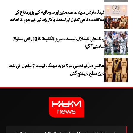
فیلڈ مارشل سید عاصم منیر اور صومالیہ کے وزیر دفاع کی
ملاقات، دفاعی تعاون اور استعدادِ کار بڑھانے کے عزم کا اعادہ
پاکستان کیخلاف ٹیسٹ سیریز ، انگلینڈ کا 16 رکنی اسکواڈ
سامنے آ گیا
عالمی مارکیٹ میں سونا مزید مہنگا ، قیمت 7 ہفتوں کی بلند
ترین سطح پر پہنچ گئی