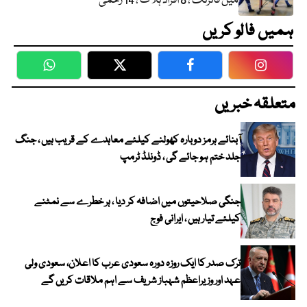
میں فائرنگ ، 8 افراد ہلاک ، 14 زخمی
ہمیں فالو کریں
WhatsApp
Twitter
Facebook
Faceboo
متعلقہ خبریں
آبنائے ہرمز دوبارہ کھولنے کیلئے معاہدے کے قریب ہیں ، جنگ
جلد ختم ہو جائے گی ، ڈونلڈ ٹرمپ
جنگی صلاحیتوں میں اضافہ کر دیا ، ہر خطرے سے نمٹنے
کیلئے تیار ہیں ، ایرانی فوج
ترک صدر کا ایک روزہ دورہ سعودی عرب کا اعلان، سعودی ولی
عہد اور وزیراعظم شہباز شریف سے اہم ملاقات کریں گے