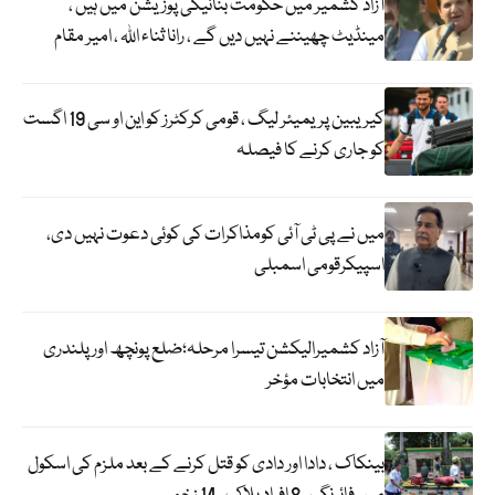
آزاد کشمیر میں حکومت بنانیکی پوزیشن میں ہیں ،
مینڈیٹ چھیننے نہیں دیں گے ، رانا ثناء اللہ ، امیر مقام
کیریبین پریمیئر لیگ ، قومی کرکٹرز کو این او سی 19 اگست
کو جاری کرنے کا فیصلہ
میں نے پی ٹی آئی کومذاکرات کی کوئی دعوت نہیں دی،
اسپیکرقومی اسمبلی
آزاد کشمیرالیکشن تیسرا مرحلہ؛ضلع پونچھ اور پلندری
میں انتخابات مؤخر
بینکاک ، دادا اور دادی کو قتل کرنے کے بعد ملزم کی اسکول