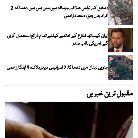
دمشق کے نواحی علاقے جرمانہ میں منی بس میں دھماکہ، 2
افراد جاں بحق، متعدد زخمی
ایران کیساتھ تنازع کے خاتمے کیلئے تمام ذرائع استعمال کریں
گے، امریکی نائب صدر
جنوبی لبنان میں دھماکا ، 2 اسرائیلی میجر ہلاک ، 4 اہلکار زخمی
مقبول ترین خبریں