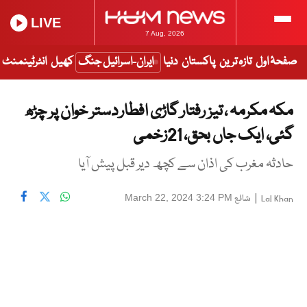
LIVE
7 Aug, 2026
صفحۂ اول
تازہ ترین
پاکستان
دنیا
ایران-اسرائیل جنگ
کھیل
انٹرٹینمنٹ
مکہ مکرمہ ، تیز رفتار گاڑی افطار دستر خوان پر چڑھ
گئی، ایک جاں بحق، 21زخمی
حادثہ مغرب کی اذان سے کچھ دیر قبل پیش آیا
|
شائع
March 22, 2024 3:24 PM
Lal Khan