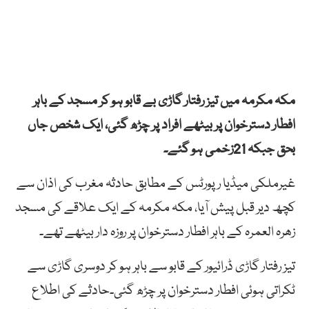
مکہ مکرمہ میں تیز رفتار گاڑی بے قابو ہو کر مسجد کے باہر
افطار دسترخوان پر بیٹھے افراد پر چڑھ گئی، ایک شخص جاں
بحق جبکہ 21زخمی ہو گئے۔
غیرملکی میڈیا رپورٹس کے مطابق حادثہ مغرب کی اذان سے
کچھ دیر قبل پیش آیا، مکہ مکرمہ کے ایک علاقے کی مسجد
زھرہ العمرہ کے باہر افطار دسترخوان پر روزہ دار بیٹھے تھے۔
تیز رفتار گاڑی ڈرائیور کے قابو سے باہر ہو کر دوسری گاڑی سے
ٹکراتی ہوئی افطار دسترخوان پر چڑھ گئی۔حادثے کی اطلاع