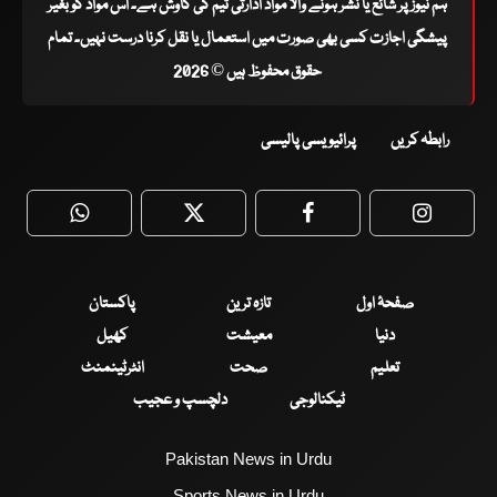
ہم نیوز پر شائع یا نشر ہونے والا مواد ادارتی ٹیم کی کاوش ہے۔ اس مواد کو بغیر
پیشگی اجازت کسی بھی صورت میں استعمال یا نقل کرنا درست نہیں۔ تمام
حقوق محفوظ ہیں © 2026
رابطہ کریں
پرائیویسی پالیسی
WhatsApp
Twitter
Facebook
Faceboo
صفحۂ اول
تازہ ترین
پاکستان
دنیا
معیشت
کھیل
تعلیم
صحت
انٹرٹینمنٹ
ٹیکنالوجی
دلچسپ و عجیب
Pakistan News in Urdu
Sports News in Urdu