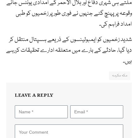
ملتے ہی شہری دفاع اور ہلال الاحمر کے امدادی یونٹس جائے
وقوعہ پر پہنچ گئے جنہوں نے فوری طورپر زخمیوں کو طبی
امداد فراہم کی۔
شدید زخمیوں کو ایمبولینسوں کے ذریعے ہسپتال منتقل کر
دیا گیا، حادثے کے بارے میں متعلقہ ادارے تحقیقات کررہے
ہیں۔
مکہ مکرمہ
LEAVE A REPLY