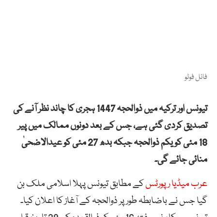
فائل فوٹو
تیونس اور ترکیہ میں ذوالحجہ 1447 ہجری کا چاند نظر آنے کی
تصدیق کردی گئی ہے، جس کے بعد دونوں ممالک میں پیر
18 مئی کو یکم ذوالحجہ جبکہ بدھ 27 مئی کو عیدالاضحیٰ
منائی جائے گی۔
عرب میڈیا رپورٹس
کے مطابق تیونس پہلا اسلامی ملک بن
گیا جس نے باضابطہ طور پر ذوالحجہ کے آغاز کا اعلان کیا۔