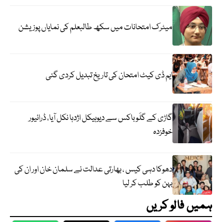
میٹرک امتحانات میں سکھ طالبعلم کی نمایاں پوزیشن
ایم ڈی کیٹ امتحان کی تاریخ تبدیل کردی گئی
گاڑی کے گلَو باکس سے دیوہیکل اژدہا نکل آیا، ڈرائیور
خوفزدہ
دھوکا دہی کیس ، بھارتی عدالت نے سلمان خان اور ان کی
بہن کو طلب کر لیا
ہمیں فالو کریں