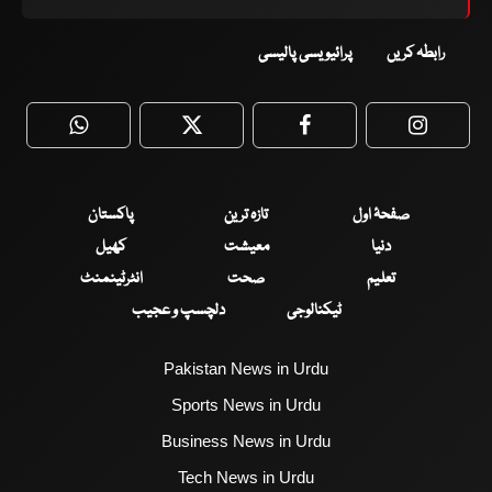
رابطہ کریں
پرائیویسی پالیسی
WhatsApp
Twitter
Facebook
Faceboo
صفحۂ اول
تازہ ترین
پاکستان
دنیا
معیشت
کھیل
تعلیم
صحت
انٹرٹینمنٹ
ٹیکنالوجی
دلچسپ و عجیب
Pakistan News in Urdu
Sports News in Urdu
Business News in Urdu
Tech News in Urdu