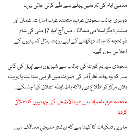
مذہبی ایام کی تاریخیں پہلے سے طے کرلی جاتی ہیں۔
دوسری جانب سعودی عرب، متحدہ عرب امارات، عمان اور
بیشتر دیگر اسلامی ممالک میں آج اتوار 17 مئی کی شام
ذوالحجہ کا چاند دیکھنے کے لیے رویت ہلال کمیٹیوں کے
اجلاس ہوں گے۔
سعودی سپریم کورٹ کی جانب سے شہریوں سے اپیل کی گئی
ہے کہ وہ چاند نظر آنے کی صورت میں قریبی عدالت یا رویت
ہلال مرکز کو اطلاع دیں تاکہ باضابطہ اعلان کیا جاسکے۔
متحدہ عرب امارات نے عیدالاضحیٰ کی چھٹیوں کا اعلان
کردیا
ماہرین فلکیات کا کہنا ہے کہ بیشتر خلیجی ممالک میں