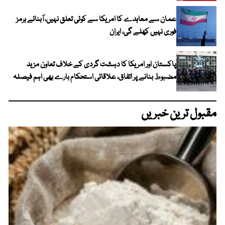
عمان سے معاہدے کا امریکا سے کوئی تعلق نہیں، آبنائے ہرمز
فوری نہیں کھلے گی، ایران
پاکستان اور امریکا کا دہشت گردی کے خلاف تعاون مزید
مضبوط بنانے پر اتفاق، علاقائی استحکام بارے بھی اہم فیصلہ
مقبول ترین خبریں