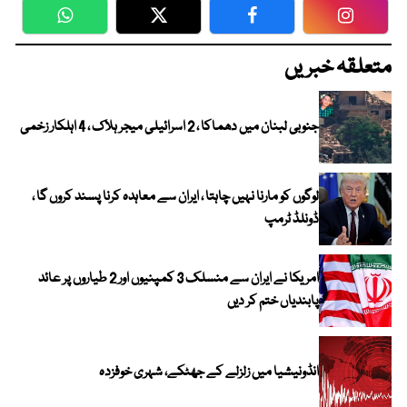
WhatsApp
Twitter
Facebook
Faceboo
متعلقہ خبریں
جنوبی لبنان میں دھماکا ، 2 اسرائیلی میجر ہلاک ، 4 اہلکار زخمی
لوگوں کو مارنا نہیں چاہتا ، ایران سے معاہدہ کرنا پسند کروں گا ،
ڈونلڈ ٹرمپ
امریکا نے ایران سے منسلک 3 کمپنیوں اور 2 طیاروں پر عائد
پابندیاں ختم کر دیں
انڈونیشیا میں زلزلے کے جھٹکے، شہری خوفزدہ