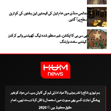
عالمی منڈی میں خام تیل کی قیمتیں تین ہفتوں کی کم ترین
سطح پر آ گئیں
پی سی بی کا ایکشن، غیر منظور شدہ لیگ کھیلنے والے کرکٹرز
کیلئے سخت وارننگ
ہم نیوز پر شائع یا نشر ہونے والا مواد ادارتی ٹیم کی کاوش ہے۔ اس مواد کو بغیر
پیشگی اجازت کسی بھی صورت میں استعمال یا نقل کرنا درست نہیں۔ تمام
حقوق محفوظ ہیں © 2026