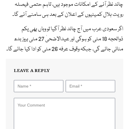
چاند نظر آنے کے امکانات موجود ہیں، تاہم حتمی فیصلہ
رویت ہلال کمیٹیوں کے اعلان کے بعد ہی سامنے آئے گا۔
اگر سعودی عرب میں آج چاند نظر آگیا تو وہاں بھی یکم
ذوالحجہ 18 مئی کو ہوگی اور عیدالاضحیٰ 27 مئی بروز بدھ
منائی جائے گی، جبکہ وقوف عرفہ 26 مئی کو ادا کیا جائے گا۔
LEAVE A REPLY