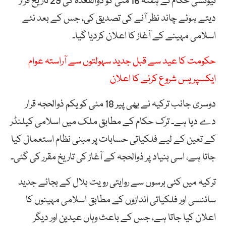
تیونسی حکام نے ہفتہ 16 مئی کو ذوالقعدہ کی 29 تاریخ قرار
دیتے ہوئے چاند نظر آنے کی تصدیق کی، جس کے بعد نئے
اسلامی مہینے کے آغاز کا اعلان کردیا گیا۔
حکومت کا عید سے قبل جدید سہولتوں سے آراستہ عوام
ایکسپریس شروع کرنے کا اعلان
دوسری جانب ترکیہ نے بھی پیر 18 مئی کو یکم ذوالحجہ قرار
دے دیا ہے۔ ترک حکام کے مطابق ملک میں اسلامی کیلنڈر
کے تعین کے لیے فلکیاتی حسابات پر مبنی نظام استعمال کیا
جاتا ہے، اسی بنیاد پر ذوالحجہ کے آغاز کی تاریخ مقرر کی گئی۔
ترکیہ میں کئی برسوں سے روایتی رویت ہلال کے بجائے جدید
سائنسی اور فلکیاتی اندازوں کے مطابق اسلامی مہینوں کا
اعلان کیا جاتا ہے، جس کے باعث وہاں عیدین اور دیگر