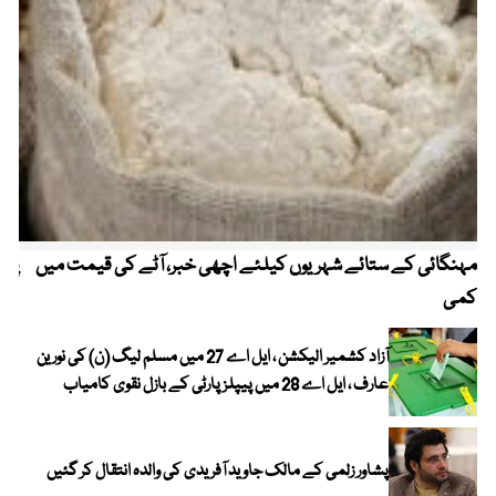
مہنگائی کے ستائے شہریوں کیلئے اچھی خبر، آٹے کی قیمت میں
پیٹ
کمی
آزاد کشمیر الیکشن ، ایل اے 27 میں مسلم لیگ (ن) کی نورین
عارف ، ایل اے 28 میں پیپلز پارٹی کے بازل نقوی کامیاب
پشاور زلمی کے مالک جاوید آفریدی کی والدہ انتقال کر گئیں