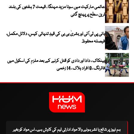
عالمی مارکیٹ میں سونا مزید مہنگا ، قیمت 7 ہفتوں کی بلند
ترین سطح پر پہنچ گئی
بانی پی ٹی آئی اور بشریٰ بی بی کی قیدِ تنہائی کیس، دلائل مکمل،
فیصلہ محفوظ
بینکاک ، دادا اور دادی کو قتل کرنے کے بعد ملزم کی اسکول میں
فائرنگ ، 8 افراد ہلاک ، 14 زخمی
ہم نیوز پر شائع یا نشر ہونے والا مواد ادارتی ٹیم کی کاوش ہے۔ اس مواد کو بغیر