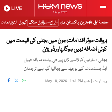
LIVE
8 Aug, 2026
صفحۂ اول
تازہ ترین
پاکستان
دنیا
ایران-اسرائیل جنگ
کھیل
انٹرٹینمنٹ
بروقت موثر اقدامات:جون میں بجلی کی قیمت میں
کوئی اضافہ نہیں ہوگا،پاور ڈویژن
بجلی صارفین کو 5سے 6روپے فی یونٹ ماہانہ فیول
ایڈجسٹمنٹ کے بوجھ سے بچالیا گیا ہے،ترجمان
|
شائع
May 18, 2026 11:41 PM
ویب ڈیسک