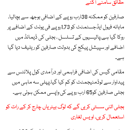
حقائق سامنے آگئے
صارفین کو ممکنہ 38ارب روپے کے اضافی بوجھ سے بچالیا،
ماہانہ فیول ایڈجسٹمنٹ کو 1.73روپے فی یونٹ کے اضافے پر
روکا گیا ہے،پالیسیوں کے تسلسل ، بجلی کی ڈیمانڈ میں
اضافے اور سپیشل پیکج کی بدولت صارفین کو ریلیف دیا گیا
ہے۔
مقامی گیس کی اضافی فراہمی اور درآمدی کول پلانٹس سے
پیداوار سے لوڈمنیجمنٹ کو کم کیا گیا،پہلی سہ ماہی میں
بجلی صارفین کو65 ارب روپے کی واپسی ممکن ہوئی ہے۔
بجلی اتنی سستی کریں گے کہ لوگ بیٹریاں چارج کر کے رات کو
استعمال کریں، اویس لغاری