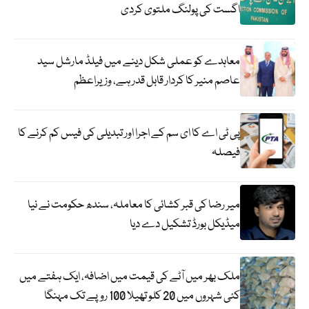
اگست کی پولنگ ملتوی کردی
معاہدے کو عملی شکل دینے میں فیلڈ مارشل سید
عاصم منیر کا کردار قابل قدر ہے، وزیراعظم
پی ٹی اے کا ای سم کے اجرا اور تبدیلی کی فیس کم کرنے کا
فیصلہ
میر رضا کی قبر کشائی کا معاملہ، سندھ حکومت نے نیا
میڈیکل بورڈ تشکیل دے دیا
ملک بھر میں آٹے کی قیمت میں اضافہ، ایک ہفتے میں
کئی شہروں میں 20 کلو تھیلا 100 روپے تک مہنگا