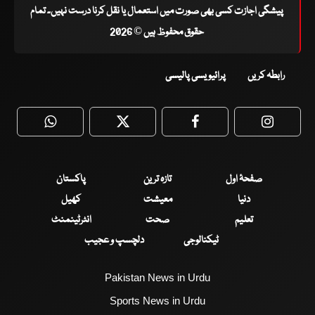
پیشگی اجازت کسی بھی صورت میں استعمال یا نقل کرنا درست نہیں۔ تمام
حقوق محفوظ ہیں © 2026
رابطہ کریں
پرائیویسی پالیسی
WhatsApp
Twitter
Facebook
Faceboo
صفحۂ اول
تازہ ترین
پاکستان
دنیا
معیشت
کھیل
تعلیم
صحت
انٹرٹینمنٹ
ٹیکنالوجی
دلچسپ و عجیب
Pakistan News in Urdu
Sports News in Urdu