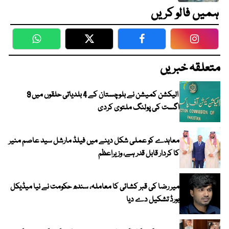
ہمیں فالو کریں
WhatsApp
Twitter
Facebook
Faceboo
متعلقہ خبریں
الیکشن کمیشن نے بلوچستان کے 4 بلدیاتی حلقوں میں 9
اگست کی پولنگ ملتوی کردی
معاہدے کو عملی شکل دینے میں فیلڈ مارشل سید عاصم منیر
کا کردار قابل قدر ہے، وزیراعظم
میر رضا کی قبر کشائی کا معاملہ، سندھ حکومت نے نیا میڈیکل
بورڈ تشکیل دے دیا