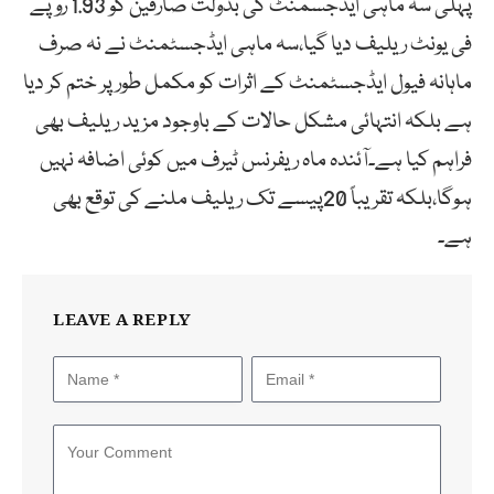
پہلی سہ ماہی ایڈجسمنٹ کی بدولت صارفین کو 1.93 روپے
فی یونٹ ریلیف دیا گیا،سہ ماہی ایڈجسٹمنٹ نے نہ صرف
ماہانہ فیول ایڈجسٹمنٹ کے اثرات کو مکمل طور پر ختم کر دیا
ہے بلکہ انتہائی مشکل حالات کے باوجود مزید ریلیف بھی
فراہم کیا ہے۔آئندہ ماہ ریفرنس ٹیرف میں کوئی اضافہ نہیں
ہوگا،بلکہ تقریباً 20پیسے تک ریلیف ملنے کی توقع بھی
ہے۔
LEAVE A REPLY