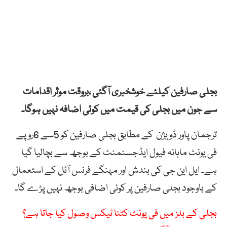
بجلی صارفین کیلئے خوشخبری آگئی ،بروقت موثر اقدامات
سے جون میں بجلی کی قیمت میں کوئی اضافہ نہیں ہوگا۔
ترجمان پاور ڈویژن کے مطابق بجلی صارفین کو 5سے 6روپے
فی یونٹ ماہانہ فیول ایڈجسٹمنٹ کے بوجھ سے بچالیا گیا
ہے۔ ایل این جی کی بندش اور مہنگے فرنس آئل کے استعمال
کے باوجود بجلی صارفین پر کوئی اضافی بوجھ نہیں پڑے گا۔
بجلی کے بلز میں فی یونٹ کتنا ٹیکس وصول کیا جاتا ہے؟