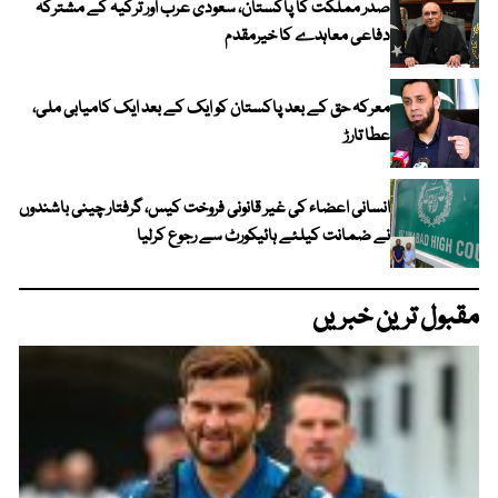
صدر مملکت کا پاکستان، سعودی عرب اور ترکیہ کے مشترکہ
دفاعی معاہدے کا خیرمقدم
معرکہ حق کے بعد پاکستان کو ایک کے بعد ایک کامیابی ملی،
عطا تارڑ
انسانی اعضاء کی غیر قانونی فروخت کیس، گرفتار چینی باشندوں
نے ضمانت کیلئے ہائیکورٹ سے رجوع کرلیا
مقبول ترین خبریں