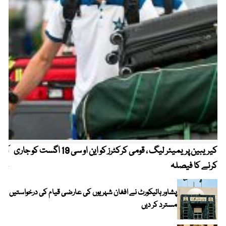
کیریبین پریمیئر لیگ ، قومی کرکٹرز کو این او سی 19 اگست کو جاری
آز
کرنے کا فیصلہ
چھی
پشاور ہائیکورٹ نے افغان شہریوں کی عارضی قیام کی درخواستیں
مسترد کر دیں