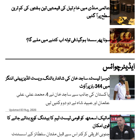
عالمی منڈی میں خام تیل کی قیمتیں تین ہفتوں کی کم ترین
سطح پر آ گئیں
سونا پھر سستا ہوگیا،فی تولہ اب کتنے میں ملے گا؟
ایڈیٹرچوائس
دوسرا ٹیسٹ، ساجد خان کی شاندار بالنگ، ویسٹ انڈیز پہلی اننگز
میں 344 رنز پر آؤٹ
پاکستان کی جانب سے ساجد خان نے 4، محمد علی، علی
عثمان اور عبید شاہ نے دو دو وکٹیں لیں
Updated 03 Aug, 2026
مائیک اسمتھ کو قومی ٹیسٹ ٹیم کا بیٹنگ کوچ بنائے جانے کا
قوی امکان
جنوبی افریقی کرکٹر اس سے قبل ملتان سلطانز کے اسسٹنٹ