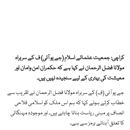
کراچی: جمعیت علمائے اسلام (جے یو آئی) ف کے سربراہ
مولانا فضل الرحمان نے کہا ہے کہ حکمران امن وامان اور
معیشت کی بہتری کے لیے سنجیدہ نہیں ہیں۔
جے یو آئی (ف) کے سربراہ مولانا فضل الرحمان نے تقریب سے
خطاب کرتے ہوئے کہا کہ ہم اس ملک کو اسلامی فلاحی
انصاف پر مبنی ریاست بنانا چاہتے ہیں۔ اور موجودہ مہنگائی
کا تعلق آبنائے ہرمز سے ہے۔