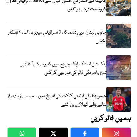
جائیکا کے صدر کی احسن اقبال سے ملاقات، ترقیاتی تعاون
کو وسعت دینے پر اتفاق
جنوبی لبنان میں دھماکا ، 2 اسرائیلی میجر ہلاک ، 4 اہلکار
زخمی
پاکستان اسٹاک ایکسچینج میں کاروبار کے آغاز پر
تیزی،امریکی ڈالر کی قدر بھی گر گئی
جوس بٹلر ٹی ٹوئنٹی کرکٹ کی تاریخ میں سب سے زیادہ رنز
بنانے والے کھلاڑی بن گئے
ہمیں فالو کریں