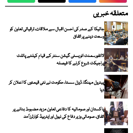
WhatsApp
Twitter
Facebook
Faceboo
متعلقہ خبریں
جائیکا کے صدر کی احسن اقبال سے ملاقات، ترقیاتی تعاون کو
وسعت دینے پر اتفاق
لاانفورسمنٹ انویسٹی گیشن سنٹر کے قیام کیلئے پائلٹ
پراجیکٹ شروع کرنے کا فیصلہ
پیٹرول مہنگا، ڈیزل سستا، حکومت نے نئی قیمتوں کا اعلان کر
دیا
پاکستان اور صومالیہ کا دفاعی تعاون مزید مضبوط بنانے پر
اتفاق، صومالی وزیر دفاع کی نیول اور ایئرہیڈ کوارٹرز آمد