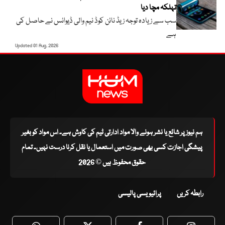
تہلکہ مچا دیا
سب سے زیادہ توجہ زیڈ نائن کوڈ نیم والی ڈیوائس نے حاصل کی
ہے
Updated 01 Aug, 2026
ہم نیوز پر شائع یا نشر ہونے والا مواد ادارتی ٹیم کی کاوش ہے۔ اس مواد کو بغیر
پیشگی اجازت کسی بھی صورت میں استعمال یا نقل کرنا درست نہیں۔ تمام
حقوق محفوظ ہیں © 2026
رابطہ کریں
پرائیویسی پالیسی