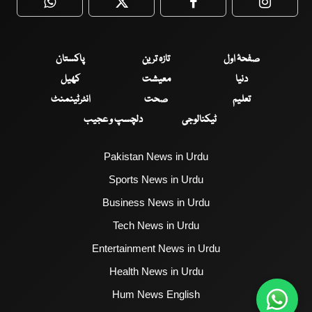
WhatsApp
Twitter
Facebook
Faceboo
صفحۂ اول
تازہ ترین
پاکستان
دنیا
معیشت
کھیل
تعلیم
صحت
انٹرٹینمنٹ
ٹیکنالوجی
دلچسپ و عجیب
Pakistan News in Urdu
Sports News in Urdu
Business News in Urdu
Tech News in Urdu
Entertainment News in Urdu
Health News in Urdu
Hum News English