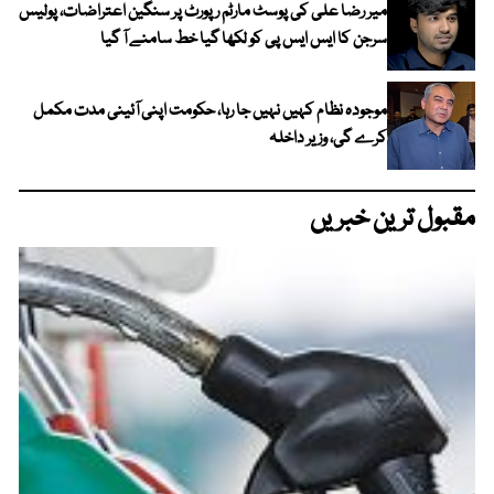
میر رضا علی کی پوسٹ مارٹم رپورٹ پر سنگین اعتراضات، پولیس
سرجن کا ایس ایس پی کو لکھا گیا خط سامنے آ گیا
موجودہ نظام کہیں نہیں جا رہا، حکومت اپنی آئینی مدت مکمل
کرے گی، وزیر داخلہ
مقبول ترین خبریں