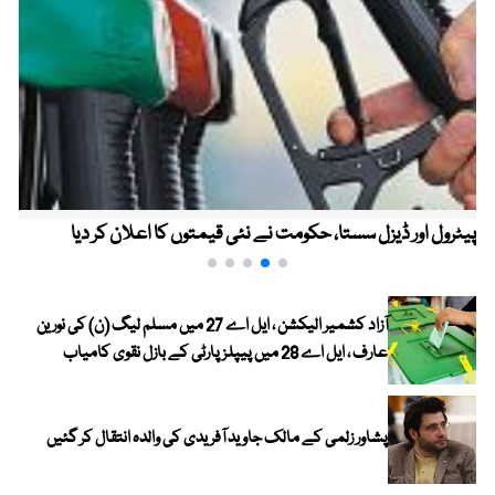
پیٹرول اور ڈیزل سستا، حکومت نے نئی قیمتوں کا اعلان کر دیا
آزاد کشمیر الیکشن ، ایل اے 27 میں مسلم لیگ (ن) کی نورین
عارف ، ایل اے 28 میں پیپلز پارٹی کے بازل نقوی کامیاب
پشاور زلمی کے مالک جاوید آفریدی کی والدہ انتقال کر گئیں