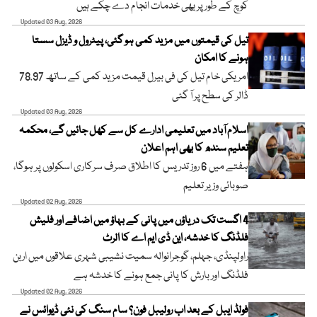
کوچ کے طور پر بھی خدمات انجام دے چکے ہیں
Updated 03 Aug, 2026
تیل کی قیمتوں میں مزید کمی ہو گئی، پیٹرول و ڈیزل سستا
ہونے کا امکان
امریکی خام تیل کی فی بیرل قیمت مزید کمی کے ساتھ 78.97
ڈالر کی سطح پر آ گئی
Updated 03 Aug, 2026
اسلام آباد میں تعلیمی ادارے کل سے کھل جائیں گے، محکمہ
تعلیم سندھ کا بھی اہم اعلان
ہفتے میں 6 روز تدریس کا اطلاق صرف سرکاری اسکولوں پر ہوگا،
صوبائی وزیر تعلیم
Updated 02 Aug, 2026
4 اگست تک دریاؤں میں پانی کے بہاؤ میں اضافے اور فلیش
فلڈنگ کا خدشہ، این ڈی ایم اے کا الرٹ
راولپنڈی، جہلم، گوجرانوالہ سمیت نشیبی شہری علاقوں میں اربن
فلڈنگ اور بارش کا پانی جمع ہونے کا خدشہ ہے
Updated 02 Aug, 2026
فولڈ ایبل کے بعد اب رولیبل فون؟ سام سنگ کی نئی ڈیوائس نے