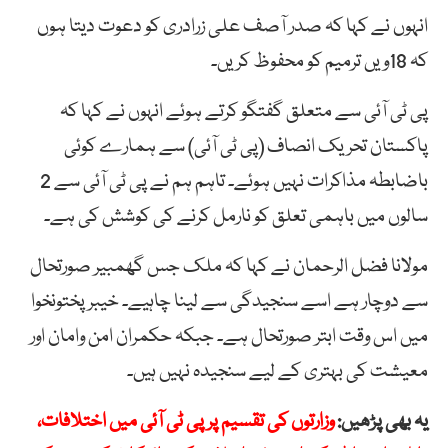
انہوں نے کہا کہ صدر آصف علی زرادری کو دعوت دیتا ہوں
کہ 18ویں ترمیم کو محفوظ کریں۔
پی ٹی آئی سے متعلق گفتگو کرتے ہوئے انہوں نے کہا کہ
پاکستان تحریک انصاف (پی ٹی آئی) سے ہمارے کوئی
باضابطہ مذاکرات نہیں ہوئے۔ تاہم ہم نے پی ٹی آئی سے 2
سالوں میں باہمی تعلق کو نارمل کرنے کی کوشش کی ہے۔
مولانا فضل الرحمان نے کہا کہ ملک جس گھمبیر صورتحال
سے دوچار ہے اسے سنجیدگی سے لینا چاہیے۔ خیبر پختونخوا
میں اس وقت ابتر صورتحال ہے۔ جبکہ حکمران امن وامان اور
معیشت کی بہتری کے لیے سنجیدہ نہیں ہیں۔
یہ بھی پڑھیں:
وزارتوں کی تقسیم پر پی ٹی آئی میں اختلافات،