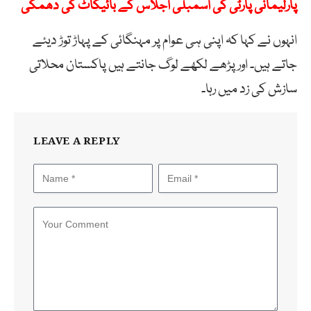
پارلیمانی پارٹی کی اسمبلی اجلاس کے بائیکاٹ کی دھمکی
انہوں نے کہا کہ اپنی ہی عوام پر مہنگائی کے پہاڑ توڑ دیئے
جاتے ہیں۔ اور پڑھے لکھے لوگ جانتے ہیں پاکستان محلاتی
سازش کی زد میں رہا۔
LEAVE A REPLY