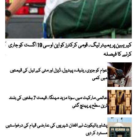
کیریبین پریمیئر لیگ ، قومی کرکٹرز کو این او سی 19 اگست کو جاری
آز
کرنے کا فیصلہ
چھی
عوام کو جزوی ریلیف، پیٹرول، ڈیزل اور مٹی کے تیل کی قیمتوں
میں کمی
عالمی مارکیٹ میں سونا مزید مہنگا ، قیمت 7 ہفتوں کی بلند
ترین سطح پر پہنچ گئی
پشاور ہائیکورٹ نے افغان شہریوں کی عارضی قیام کی درخواستیں
مسترد کر دیں