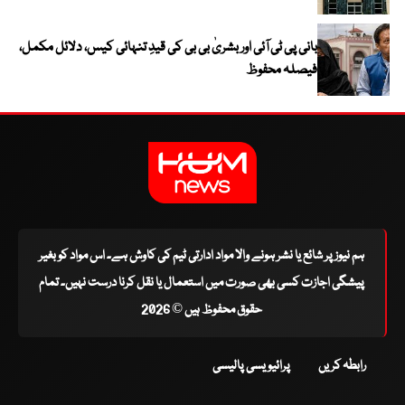
بانی پی ٹی آئی اور بشریٰ بی بی کی قیدِ تنہائی کیس، دلائل مکمل،
فیصلہ محفوظ
ہم نیوز پر شائع یا نشر ہونے والا مواد ادارتی ٹیم کی کاوش ہے۔ اس مواد کو بغیر
پیشگی اجازت کسی بھی صورت میں استعمال یا نقل کرنا درست نہیں۔ تمام
حقوق محفوظ ہیں © 2026
رابطہ کریں
پرائیویسی پالیسی