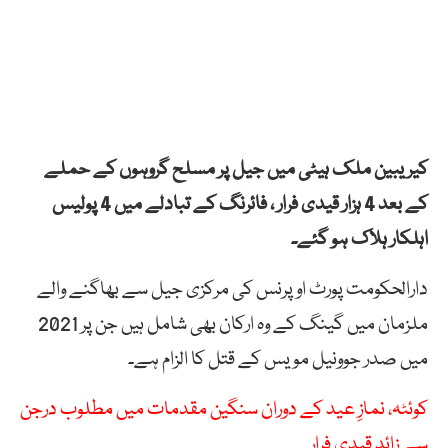
کیریبین ملک ہیٹی میں جیل پر مسلح گروہوں کے حملے
کے بعد 4 ہزار قیدی فرار ، فائرنگ کے تبادلے میں 4 پولیس
اہلکار ہلاک ہو گئے۔
دارالحکومت پورٹ او پرنس کی مرکزی جیل سے بھاگنے والے
ملزمان میں گینگ کے وہ ارکان بھی شامل ہیں جن پر 2021
میں صدر جوونیل مویس کے قتل کا الزام ہے۔
کوئٹہ، نمازِ عید کے دوران سنگین مقدمات میں مطلوب درجن
سے زائد قیدی فرار