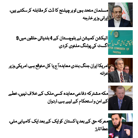
مسلمان متحد ہوں تو ہر چیلنج کا ڈٹ کر مقابلہ کر سکتے ہیں،
ایرانی وزیر خارجہ
الیکشن کمیشن نے بلوچستان کے 4 بلدیاتی حلقوں میں 9
اگست کی پولنگ ملتوی کردی
امریکا ایران جنگ بندی معاہدہ آج یا کل متوقع ہے، امریکی وزیر
خزانہ
مکہ مشترکہ دفاعی معاہدہ کسی ملک کے خلاف نہیں، خطے
کے امن و استحکام کے لیے ہے، اردوان
معرکہ حق کے بعد پاکستان کو ایک کے بعد ایک کامیابی ملی،
عطا تارڑ