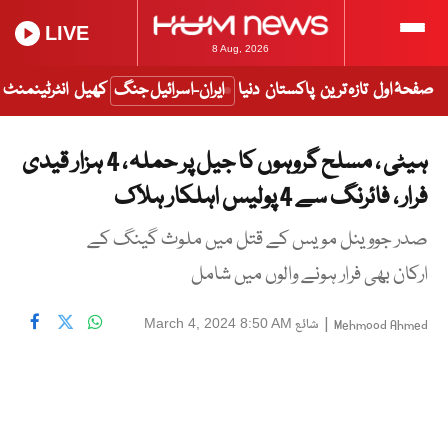
LIVE
8 Aug, 2026
صفحۂ اول
تازہ ترین
پاکستان
دنیا
ایران-اسرائیل جنگ
کھیل
انٹرٹینمنٹ
ہیٹی ، مسلح گروہوں کا جیل پر حملہ ، 4 ہزار قیدی
فرار ، فائرنگ سے 4 پولیس اہلکار ہلاک
صدر جووینل مویس کے قتل میں ملوث گینگ کے
ارکان بھی فرار ہونے والوں میں شامل
|
شائع
March 4, 2024 8:50 AM
Mehmood Ahmed