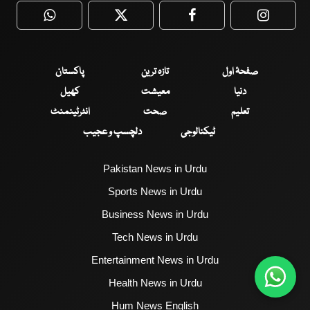
WhatsApp
Twitter
Facebook
Faceboo
صفحۂ اول
تازہ ترین
پاکستان
دنیا
معیشت
کھیل
تعلیم
صحت
انٹرٹینمنٹ
ٹیکنالوجی
دلچسپ و عجیب
Pakistan News in Urdu
Sports News in Urdu
Business News in Urdu
Tech News in Urdu
Entertainment News in Urdu
Health News in Urdu
Hum News English