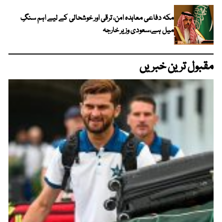
مکہ دفاعی معاہدہ امن، ترقی اور خوشحالی کے لیے اہم سنگِ
میل ہے،سعودی وزیر خارجہ
مقبول ترین خبریں