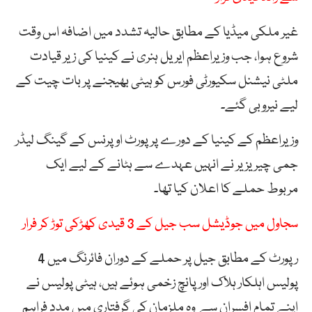
غیر ملکی میڈیا کے مطابق حالیہ تشدد میں اضافہ اس وقت
شروع ہوا، جب وزیراعظم ایریل ہنری نے کینیا کی زیر قیادت
ملٹی نیشنل سکیورٹی فورس کو ہیٹی بھیجنے پر بات چیت کے
لیے نیروبی گئے۔
وزیراعظم کے کینیا کے دورے پر پورٹ او پرنس کے گینگ لیڈر
جمی چیریزیر نے انہیں عہدے سے ہٹانے کے لیے ایک
مربوط حملے کا اعلان کیا تھا۔
سجاول میں جوڈیشل سب جیل کے 3 قیدی کھڑکی توڑ کر فرار
رپورٹ کے مطابق جیل پر حملے کے دوران فائرنگ میں 4
پولیس اہلکار ہلاک اور پانچ زخمی ہوئے ہیں، ہیٹی پولیس نے
اپنے تمام افسران سے وہ ملزمان کی گرفتاری میں مدد فراہم