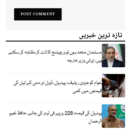
تازہ ترین خبریں
مسلمان متحد ہوں تو ہر چیلنج کا ڈٹ کر مقابلہ کر سکتے
ہیں، ایرانی وزیر خارجہ
عوام کو جزوی ریلیف، پیٹرول، ڈیزل اور مٹی کے تیل کی
قیمتوں میں کمی
پیٹرول کی قیمت 228 روپے فی لیٹر کی جائے، حافظ نعیم
الرحمان