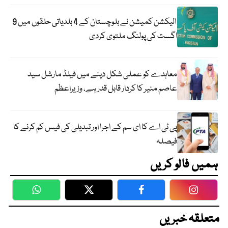
الیکشن کمیشن نے بلوچستان کے 4 بلدیاتی حلقوں میں 9
اگست کی پولنگ ملتوی کردی
معاہدے کو عملی شکل دینے میں فیلڈ مارشل سید
عاصم منیر کا کردار قابل قدر ہے، وزیراعظم
پی ٹی اے کا ای سم کے اجرا اور تبدیلی کی فیس کم کرنے کا
فیصلہ
ہمیں فالو کریں
WhatsApp
Twitter
Facebook
Faceboo
متعلقہ خبریں