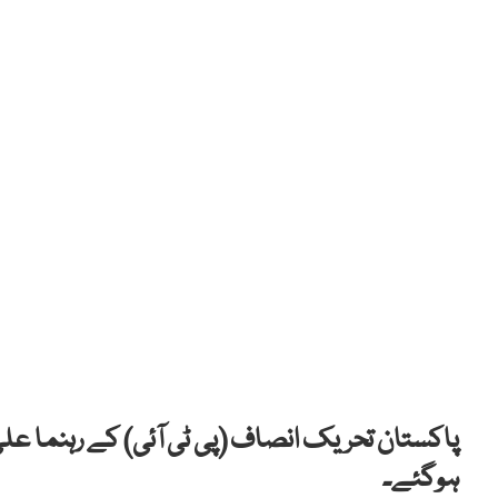
پاکستان تحریک انصاف (پی ٹی آئی) کے رہنما علی
ہوگئے۔