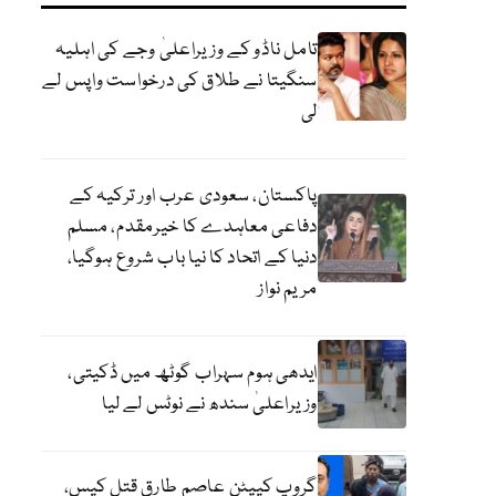
تامل ناڈو کے وزیراعلیٰ وجے کی اہلیہ
سنگیتا نے طلاق کی درخواست واپس لے
لی
پاکستان، سعودی عرب اور ترکیہ کے
دفاعی معاہدے کا خیرمقدم، مسلم
دنیا کے اتحاد کا نیا باب شروع ہوگیا،
مریم نواز
ایدھی ہوم سہراب گوٹھ میں ڈکیتی،
وزیراعلیٰ سندھ نے نوٹس لے لیا
گروپ کیپٹن عاصم طارق قتل کیس،