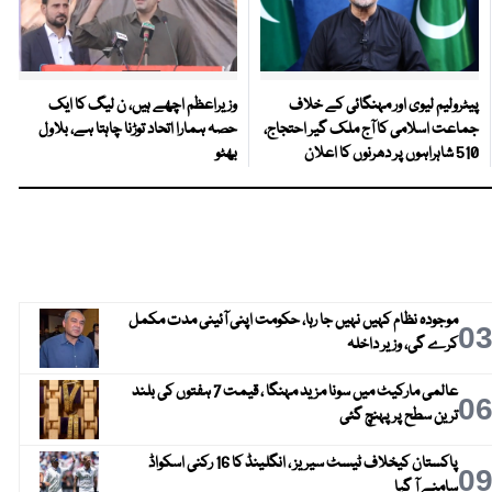
پیٹرولیم لیوی اور مہنگائی کے خلاف
وزیراعظم اچھے ہیں، ن لیگ کا ایک
جماعت اسلامی کا آج ملک گیر احتجاج،
حصہ ہمارا اتحاد توڑنا چاہتا ہے، بلاول
510 شاہراہوں پر دھرنوں کا اعلان
بھٹو
موجودہ نظام کہیں نہیں جا رہا، حکومت اپنی آئینی مدت مکمل
0
کرے گی، وزیر داخلہ
عالمی مارکیٹ میں سونا مزید مہنگا ، قیمت 7 ہفتوں کی بلند
0
ترین سطح پر پہنچ گئی
پاکستان کیخلاف ٹیسٹ سیریز ، انگلینڈ کا 16 رکنی اسکواڈ
0
سامنے آ گیا