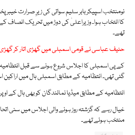
نومنتخب اسپیکر بابر سلیم سواتی کی زیرِ صرارت خیبرپ
کا انتخاب ہوا۔ وزیراعلیٰ کی دوڑ میں تحریک انصاف کے ع
تھے۔
حنیف عباسی نے قومی اسمبلی میں گھڑی اتار کر گھڑی 
کے پی اسمبلی کا اجلاس شروع ہونے سے قبل انتظامیہ ک
گئی تھی۔ انتظامیہ کے مطابق اسمبلی ہال میں اراکین 
انتظامیہ کے مطابق میڈیا نمائندگان کو بھی ہال کے اوپر 
خیال رہے کہ گزشتہ روز ہونے والی اجلاس میں سنی اتحاد ک
منتخب ہوئے تھے۔