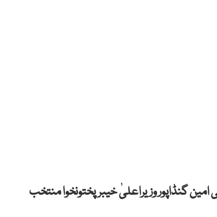
 امین گنڈاپور وزیراعلیٰ خیبرپختونخوا منتخب