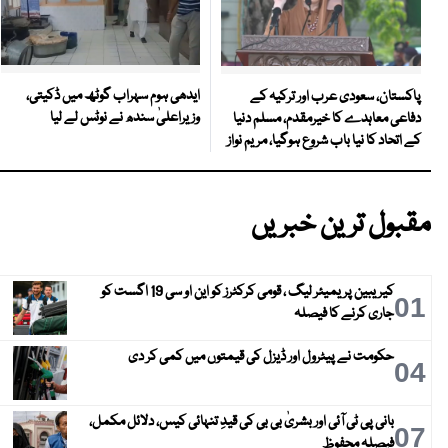
ایدھی ہوم سہراب گوٹھ میں ڈکیتی،
پاکستان، سعودی عرب اور ترکیہ کے
وزیراعلیٰ سندھ نے نوٹس لے لیا
دفاعی معاہدے کا خیرمقدم، مسلم دنیا
کے اتحاد کا نیا باب شروع ہوگیا، مریم نواز
مقبول ترین خبریں
کیریبین پریمیئر لیگ ، قومی کرکٹرز کو این او سی 19 اگست کو
01
جاری کرنے کا فیصلہ
حکومت نے پیٹرول اور ڈیزل کی قیمتوں میں کمی کر دی
04
بانی پی ٹی آئی اور بشریٰ بی بی کی قیدِ تنہائی کیس، دلائل مکمل،
07
فیصلہ محفوظ