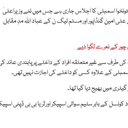
ختونخوا اسمبلی کا اجلاس جاری ہے جس میں نئے وزیراعلیٰ
لی امین گنڈاپور اور مسلم لیگ ن کے عباد اللہ مدِ مقابل
چور کے نعرے لگوا دیے
ی طرف سے غیر متعلقہ افراد کے داخلے پر پابندی عائد کی
اسمبلی کے علاوہ کسی کو داخلے کی اجازت نہیں تھی۔
گیلری میں بھیج دیا گیا تھا۔
ونسل کے بابر سلیم سواتی اسپیکر اور ثریا بی بی ڈپٹی اسپیک