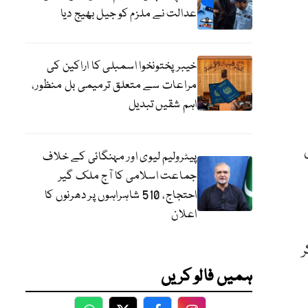
عدالت نے ملزم کو جیل بھیج دیا
خیبرپختونخوا اسمبلی کا اراکین کی
مراعات سے متعلق ترمیمی بل منظور،
اہم شقیں تبدیل
پیٹرولیم لیوی اور مہنگائی کے خلاف
جماعت اسلامی کا آج ملک گیر
احتجاج، 510 شاہراہوں پر دھرنوں کا
اعلان
ر
ہمیں فالو کریں