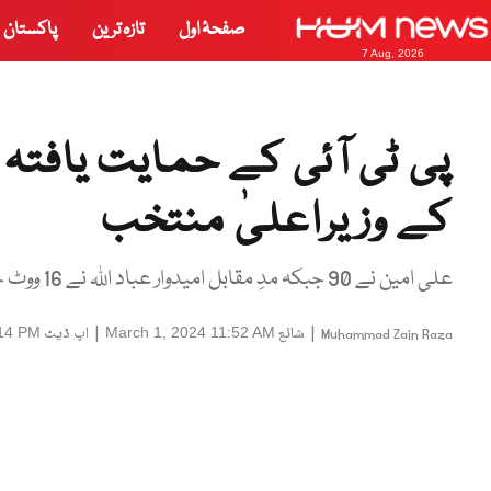
صفحۂ اول
تازہ ترین
پاکستان
7 Aug, 2026
پی ٹی آئی کے حمایت یافتہ 
کے وزیراعلیٰ منتخب
علی امین نے 90 جبکہ مدِ مقابل امیدوار عباد اللہ نے 16 ووٹ حاصل کیے
|
شائع
|
اپ ڈیٹ
:14 PM
March 1, 2024 11:52 AM
Muhammad Zain Raza