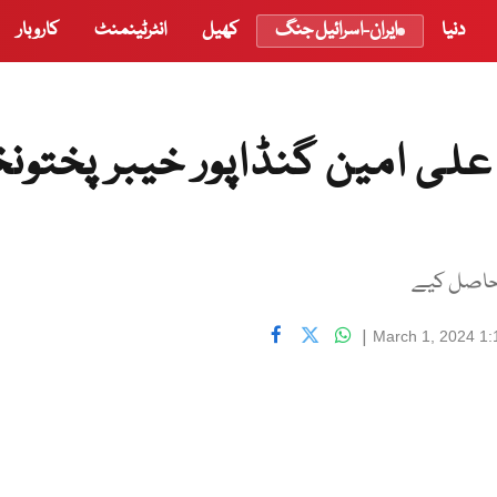
دنیا
ایران-اسرائیل جنگ
کھیل
انٹرٹینمنٹ
کاروبار
علی امین گنڈاپور خیبر پختونخ
|
March 1, 2024 1