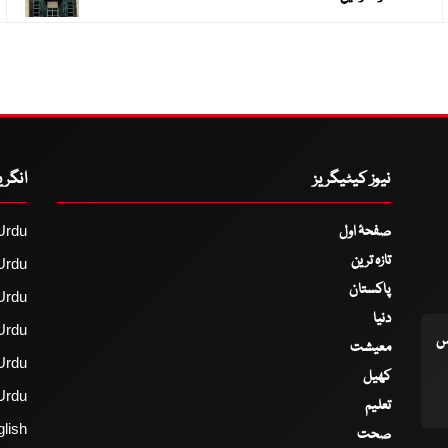
نیوز کیٹیگریز
انگر
صفحۂ اول
Urdu
تازہ ترین
Urdu
پاکستان
Urdu
دنیا
Urdu
اس
معیشت
Urdu
کھیل
Urdu
تعلیم
lish
صحت