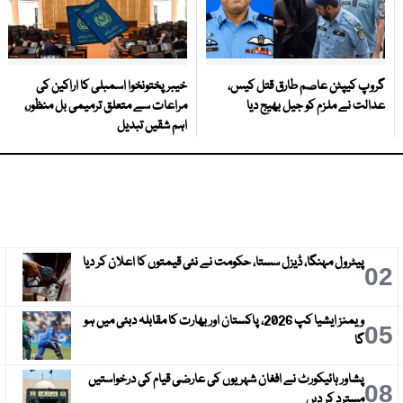
گروپ کیپٹن عاصم طارق قتل کیس،
خیبرپختونخوا اسمبلی کا اراکین کی
عدالت نے ملزم کو جیل بھیج دیا
مراعات سے متعلق ترمیمی بل منظور،
اہم شقیں تبدیل
پیٹرول مہنگا، ڈیزل سستا، حکومت نے نئی قیمتوں کا اعلان کر دیا
3
02
ویمنز ایشیا کپ 2026، پاکستان اور بھارت کا مقابلہ دبئی میں ہو
6
05
گا
پشاور ہائیکورٹ نے افغان شہریوں کی عارضی قیام کی درخواستیں
9
08
مسترد کر دیں