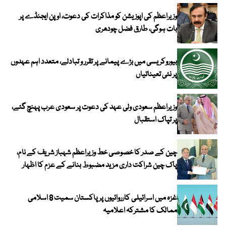
وزیراعظم کی اپوزیشن کو مذاکرات کی دعوت، اوپن ایجنڈے پر
بات ہوگی، طارق فضل چودھری
بیوروکریسی میں بڑے پیمانے پر تقرر و تبادلے، متعدد اہم عہدوں
پر نئی تعیناتیاں
وزیراعظم سعودی ولی عہد کی دعوت پر سعودی عرب پہنچ گئے،
پر تپاک استقبال
چین کے صدر کا خصوصی خط وزیراعظم شہباز شریف کے نام،
پاک چین شراکت داری مزید مضبوط بنانے کے عزم کا اظہار
غزہ میں اسرائیلی کارروائیوں پر پاکستان سمیت 8 اسلامی
ممالک کا مشترکہ اعلامیہ