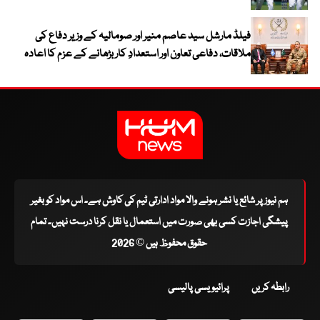
فیلڈ مارشل سید عاصم منیر اور صومالیہ کے وزیر دفاع کی
ملاقات، دفاعی تعاون اور استعدادِ کار بڑھانے کے عزم کا اعادہ
ہم نیوز پر شائع یا نشر ہونے والا مواد ادارتی ٹیم کی کاوش ہے۔ اس مواد کو بغیر
پیشگی اجازت کسی بھی صورت میں استعمال یا نقل کرنا درست نہیں۔ تمام
حقوق محفوظ ہیں © 2026
رابطہ کریں
پرائیویسی پالیسی