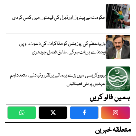
حکومت نے پیٹرول اور ڈیزل کی قیمتوں میں کمی کر دی
وزیراعظم کی اپوزیشن کو مذاکرات کی دعوت، اوپن
ایجنڈے پر بات ہوگی، طارق فضل چودھری
بیوروکریسی میں بڑے پیمانے پر تقرر و تبادلے، متعدد اہم
عہدوں پر نئی تعیناتیاں
ہمیں فالو کریں
WhatsApp
Twitter
Facebook
Faceboo
متعلقہ خبریں