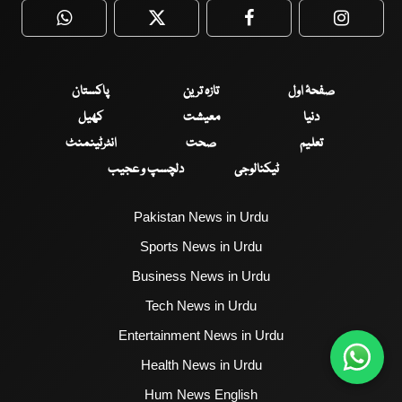
WhatsApp
Twitter
Facebook
Faceboo
صفحۂ اول
تازہ ترین
پاکستان
دنیا
معیشت
کھیل
تعلیم
صحت
انٹرٹینمنٹ
ٹیکنالوجی
دلچسپ و عجیب
Pakistan News in Urdu
Sports News in Urdu
Business News in Urdu
Tech News in Urdu
Entertainment News in Urdu
Health News in Urdu
Hum News English