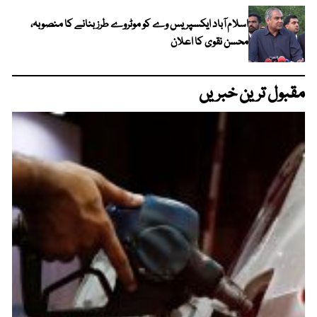
اسلام آباد ایکسپریس وے کو موٹروے طرز بنانے کا منصوبہ،
محسن نقوی کا اعلان
مقبول ترین خبریں