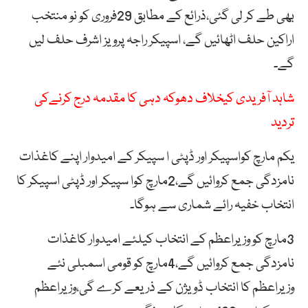
بھی طے کر لی گئی،ذرائع کے مطابق 29فروری کو نو منتخب
اراکین حلف اٹھائیں گے، اسپیکر راجہ پرویز اشرف حلف لیں
گے۔
شاہد آفریدی کیخلاف دھوکہ دہی کا مقدمہ درج کرنےکی
تردید
یکم مارچ کواسپیکر اور ڈپٹی ا سپیکر کے امیدوار اپنے کاغذات
نامزدگی جمع کروائیں گے،2مارچ کوا سپیکر اور ڈپٹی اسپیکر کا
انتخاب خفیہ رائے شماری سے ہوگا۔
3مارچ کو وزیراعظم کے انتخاب کیلئے امیدوار کاغذات
نامزدگی جمع کروائیں گے،4مارچ کو قومی اسمبلی نئے
وزیراعظم کا انتخاب ڈویژن کے ذریعے کرے گی،وزیراعظم