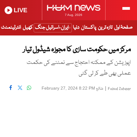
LIVE
7 Aug, 2026
صفحۂ اول
تازہ ترین
پاکستان
دنیا
ایران-اسرائیل جنگ
کھیل
انٹرٹینمنٹ
مرکز میں حکومت سازی کا مجوزہ شیڈول تیار
اپوزیشن کے ممکنہ احتجاج سے نمٹنے کی حکمت
عملی بھی طے کر لی گئی
|
شائع
February 27, 2024 8:22 PM
Faisal Zaheer