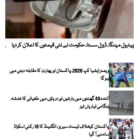
پیٹرول مہنگا، ڈیزل سستا، حکومت نے نئی قیمتوں کا اعلان کر دیا
پنج
ویمنز ایشیا کپ 2026، پاکستان اور بھارت کا مقابلہ دبئی میں
ہو گا
آئندہ 48 گھنٹوں میں بارشوں اور دریاؤں میں طغیانی کا خدشہ،
ہنگامی تیاریاں تیز
پاکستان کیخلاف ٹیسٹ سیریز ، انگلینڈ کا 16 رکنی اسکواڈ
سامنے آ گیا