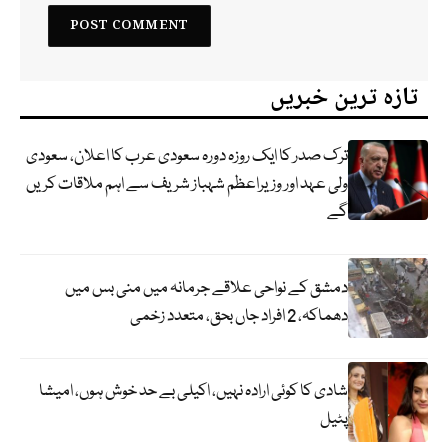
تازہ ترین خبریں
ترک صدر کا ایک روزہ دورہ سعودی عرب کا اعلان، سعودی
ولی عہد اور وزیراعظم شہباز شریف سے اہم ملاقات کریں
گے
دمشق کے نواحی علاقے جرمانہ میں منی بس میں
دھماکہ، 2 افراد جاں بحق، متعدد زخمی
شادی کا کوئی ارادہ نہیں، اکیلی بے حد خوش ہوں، امیشا
پٹیل