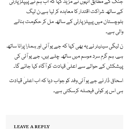
جنگ کے مطابق انہوں نے مزید کہا کہ اب ہم نے پیپلز پارٹی
کے ساتھ شراکت اقتدار کا معاہدہ کر لیا ہے،ن لیگ
بلوچستان میں پیپلزپارٹی کے ساتھ مل کر حکومت بنانے
والی ہے۔
ن لیگی سینیٹر نے یہ بھی کہا کہ جے یو آئی اور ہمارا پرانا ساتھ
ہے، ہم گرم سرد موسم میں ساتھ چلے ہیں، جے یو آئی کی
پیشکش کے حوالے سے اعلیٰ قیادت کو آگاہ کیا جائے گا۔
اسحاق ڈار نے جے یو آئی وفد کو جواب دیا کہ اب اعلیٰ قیادت
ہی اس پر کوئی فیصلہ کرسکتی ہے۔
LEAVE A REPLY