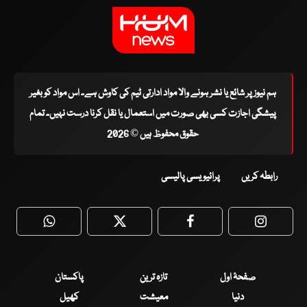
ہم نیوز پر شائع یا نشر ہونے والا مواد ادارتی ٹیم کی کاوش ہے۔ اس مواد کو بغیر
پیشگی اجازت کسی بھی صورت میں استعمال یا نقل کرنا درست نہیں۔ تمام
حقوق محفوظ ہیں © 2026
رابطہ کریں
پرائیویسی پالیسی
WhatsApp
Twitter
Facebook
Faceboo
صفحۂ اول
تازہ ترین
پاکستان
دنیا
معیشت
کھیل