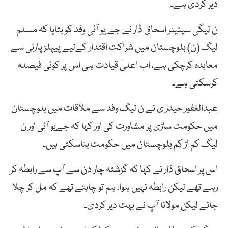
دیر کردی ہے۔
ن لیگی سینیٹر اسحاق ڈار نے جے یو آئی وفد کو بتایا کہ مسلم
لیگ (ن) بلوچستان میں شراکت اقتدار کےلیے پیپلز پارٹی سے
معاہدہ کرچکی ہے، اب اعلیٰ قیادت ہی اس پر کوئی فیصلہ
کرسکتی ہے۔
عبدالغفور حیدر ی نے ن لیگ وفد سے ملاقات میں بلوچستان
میں حکومت سازی پر مشاورت کی اور کہا کہ جےیو آئی اور ن
لیگ کم از کم بلوچستان میں حکومت بناسکتی ہیں۔
اس پر اسحاق ڈار نے کہا کہ گزشتہ چار دن سے آپ سے رابطہ کر
رہے تھے لیکن رابطہ نہیں ہوا، ہم تو چاہتے تھے کہ مل کر چلا
جائے لیکن مولانا آپ نے بہت دیر کردی۔