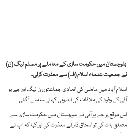
بلوچستان میں حکومت سازی کے معاملے پر مسلم لیگ (ن)
نے جمعیت علماء اسلام (ف) سے معذرت کرلی۔
اسلام آباد میں ماضی کی اتحادی جماعتوں ن لیگ اور جے یو
آئی کے وفود کی ملاقات کی اندرونی کہانی سامنے آگئی۔
اس موقع پر جے یو آئی نے بلوچستان میں حکومت سازی سے
متعلق بات کی تو اسحاق ڈار نے معذرت کی اور کہا کہ آپ نے