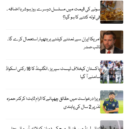
سونے کی قیمت میں مسلسل دوسرے روز ہوشربا اضافہ ،
فی تولہ کتنے کا ہو گیا؟
امریکا ایران سے نمٹنے کیلئے ہر ہتھیار استعمال کرے گا،
نائب صدر
پاکستان کیخلاف ٹیسٹ سیریز ، انگلینڈ کا 16 رکنی اسکواڈ
سامنے آ گیا
ویزا درخواست میں حقائق چھپانےکا الزام ثابت؛ کرکٹر حمزہ
نذر پر 2 سال کی پابندی
تھائی لینڈ میں فٹبال میچ کے دوران کھلاڑی آسمانی بجلی