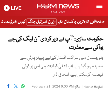
LIVE
6 Aug, 2026
صفحۂ اول
تازہ ترین
پاکستان
دنیا
ایران-اسرائیل جنگ
کھیل
انٹرٹینمنٹ
حکومت سازی: ’’آپ نے دیر کر دی’’ ن لیگ کی جے
یو آئی سے معذرت
بلوچستان میں شراکت اقتدار کےلیے پیپلز پارٹی سے
معاہدہ ہو گیا ہے، اب اعلیٰ قیادت ہی اس پر کوئی
فیصلہ کرسکتی ہے، اسحاق ڈار
|
شائع
February 21, 2024 9:00 PM
Hasnat Mughal