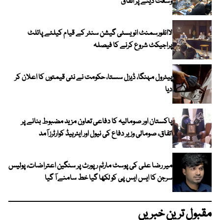
وسعت دینے پر اتفاق
لاانفورسمنٹ انویسٹی گیشن سنٹر کے قیام کیلئے پائلٹ
پراجیکٹ شروع کرنے کا فیصلہ
پیٹرول مہنگا، ڈیزل سستا، حکومت نے نئی قیمتوں کا اعلان کر
دیا
پاکستان اور صومالیہ کا دفاعی تعاون مزید مضبوط بنانے پر
اتفاق، صومالی وزیر دفاع کی نیول اور ایئرہیڈ کوارٹرز آمد
میر رضا علی کی پوسٹ مارٹم رپورٹ پر سنگین اعتراضات، پولیس
سرجن کا ایس ایس پی کو لکھا گیا خط سامنے آ گیا
مقبول ترین خبریں