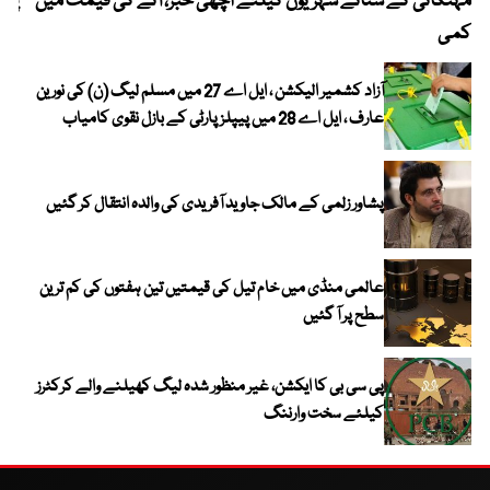
مہنگائی کے ستائے شہریوں کیلئے اچھی خبر، آٹے کی قیمت میں
پیٹ
کمی
آزاد کشمیر الیکشن ، ایل اے 27 میں مسلم لیگ (ن) کی نورین
عارف ، ایل اے 28 میں پیپلز پارٹی کے بازل نقوی کامیاب
پشاور زلمی کے مالک جاوید آفریدی کی والدہ انتقال کر گئیں
عالمی منڈی میں خام تیل کی قیمتیں تین ہفتوں کی کم ترین
سطح پر آ گئیں
پی سی بی کا ایکشن، غیر منظور شدہ لیگ کھیلنے والے کرکٹرز
کیلئے سخت وارننگ