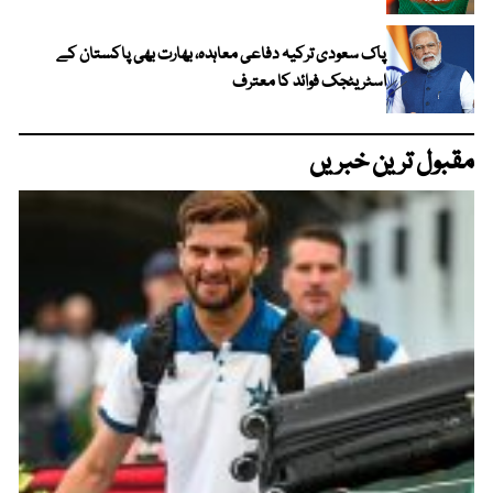
پاک سعودی ترکیہ دفاعی معاہدہ، بھارت بھی پاکستان کے
اسٹریٹجک فوائد کا معترف
مقبول ترین خبریں