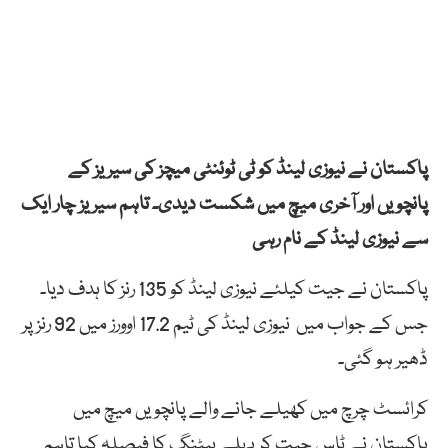
پاکستان نے نیوزی لینڈ کو ٹی ٹوئنٹی میچز کی سیریز کے
پانچویں اور آخری میچ میں شکست دیدی۔ تاہم سیریز چار ایک
سے نیوزی لینڈ کے نام رہی
پاکستان نے جیت کیلئے نیوزی لینڈ کو 135 رنز کا ہدف دیا۔
جس کے جواب میں نیوزی لینڈ کی ٹیم 17.2 اوورز میں 92 رنز پر
ڈھیر ہو گئی۔
کرائسٹ چرچ میں کھیلے جانے والے پانچویں میچ میں
پاکستان نے ٹاس جیت کر پہلے بیٹنگ کا فیصلہ کیا تاہم