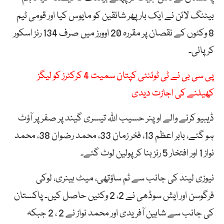
بیٹنگ لائن نے ایک بار پھر شائقین کو مایوس کیا اور قومی ٹیم
8 وکٹوں کے نقصان پر مقررہ 20 اوورز میں صرف 134 رنز اسکور
کر پائی۔
پی سی بی نے ٹی ٹوئنٹی کپتان سمیت 4 کرکٹرز کو لیگز
کھیلنے کی اجازت دیدی
ڈیبیو کرنے والے اوپنر حسیب اللّٰہ تیسری گیند پر صفر پر آؤٹ
ہو گئے، بابر اعظم 13، فخر زمان 33، محمد رضوان 38، محمد
نواز 1 اور افتخار 5 رنز بنا کر پولین لوٹ گئے۔
نیوزی لیند کی جانب سے ٹم ساؤتھی، میٹ ہینری، لوکی
فرگوسن اور ایش سوڈھی نے 2، 2 وکٹیں حاصل کیں۔ پاکستان
کی جانب سے شاہین آفریدی اور محمد نواز نے 2 ، 2 جبکہ