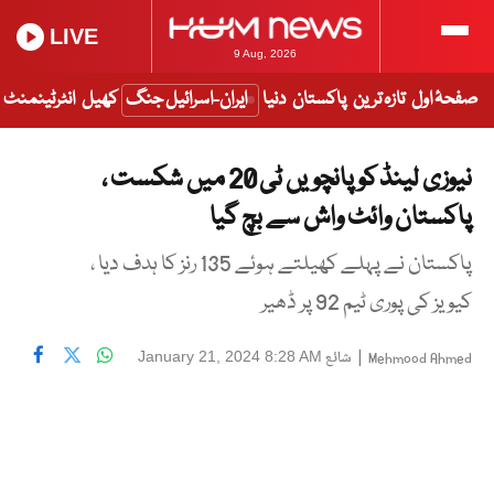
LIVE
9 Aug, 2026
صفحۂ اول
تازہ ترین
پاکستان
دنیا
ایران-اسرائیل جنگ
کھیل
انٹرٹینمنٹ
نیوزی لینڈ کو پانچویں ٹی 20 میں شکست ،
پاکستان وائٹ واش سے بچ گیا
پاکستان نے پہلے کھیلتے ہوئے 135 رنز کا ہدف دیا ،
کیویز کی پوری ٹیم 92 پر ڈھیر
|
شائع
January 21, 2024 8:28 AM
Mehmood Ahmed