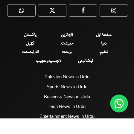
WhatsApp
Twitter
Facebook
Faceboo
صفحۂ اول
تازہ ترین
پاکستان
دنیا
معیشت
کھیل
تعلیم
صحت
انٹرٹینمنٹ
ٹیکنالوجی
دلچسپ و عجیب
Pakistan News in Urdu
Sports News in Urdu
Business News in Urdu
Tech News in Urdu
Entertainment News in Urdu
Health News in Urdu