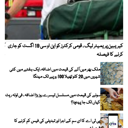
کیریبین پریمیئر لیگ ، قومی کرکٹرز کو این او سی 19 اگست کو جاری
آز
کرنے کا فیصلہ
چھی
ملک بھر میں آٹے کی قیمت میں اضافہ، ایک ہفتے میں کئی
شہروں میں 20 کلو تھیلا 100 روپے تک مہنگا
سونے کی قیمت میں مسلسل تیسرے روز بڑا اضافہ ، فی تولہ ریٹ
کہاں تک جا پہنچا؟
پی ٹی اے کا ای سم کے اجرا اور تبدیلی کی فیس کم کرنے کا