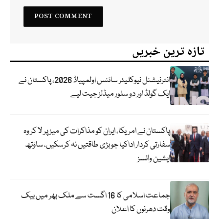
تازہ ترین خبریں
انٹرنیشنل نیوکلیئر سائنس اولمپیاڈ 2026، پاکستان نے
ایک گولڈ اور دو سلور میڈلز جیت لیے
پاکستان نے امریکا، ایران کو مذاکرات کی میز پر لا کر وہ
سفارتی کردار اداکیا جو بڑی طاقتیں نہ کرسکیں، ساؤتھ
ایشین وائسز
جماعت اسلامی کا 16 اگست سے ملک بھر میں بیک
وقت دھرنوں کا اعلان