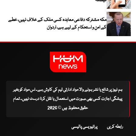
فیصلہ
مکہ مشترکہ دفاعی معاہدہ کسی ملک کے خلاف نہیں، خطے
کے امن و استحکام کے لیے ہے، اردوان
ہم نیوز پر شائع یا نشر ہونے والا مواد ادارتی ٹیم کی کاوش ہے۔ اس مواد کو بغیر
پیشگی اجازت کسی بھی صورت میں استعمال یا نقل کرنا درست نہیں۔ تمام
حقوق محفوظ ہیں © 2026
رابطہ کریں
پرائیویسی پالیسی