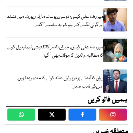
میر رضا علی کیس: دوسری پوسٹ مارٹم رپورٹ میں تشدد
اور گولی لگنے کے اہم شواہد سامنے آگئے
میر رضا علی کیس، جبران ناصر کا تفتیشی ٹیم تبدیل کرنے
کا مطالبہ، والدین کا موقف بھی آ گیا
ایران کا آبنائے ہرمز پر ٹول عائد کرنے کا منصوبہ نہیں،
امریکی نائب صدر
ہمیں فالو کریں
WhatsApp
Twitter
Facebook
Faceboo
متعلقہ خبریں