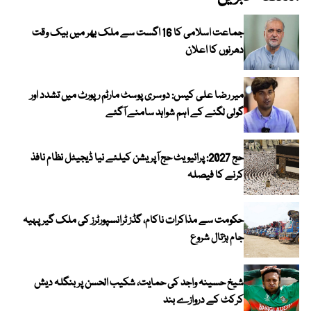
جماعت اسلامی کا 16 اگست سے ملک بھر میں بیک وقت
دھرنوں کا اعلان
میر رضا علی کیس: دوسری پوسٹ مارٹم رپورٹ میں تشدد اور
گولی لگنے کے اہم شواہد سامنے آگئے
حج 2027: پرائیویٹ حج آپریشن کیلئے نیا ڈیجیٹل نظام نافذ
کرنے کا فیصلہ
حکومت سے مذاکرات ناکام، گڈز ٹرانسپورٹرز کی ملک گیر پہیہ
جام ہڑتال شروع
شیخ حسینہ واجد کی حمایت، شکیب الحسن پر بنگلہ دیش
کرکٹ کے دروازے بند