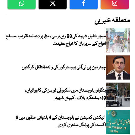
WhatsApp
Twitter
Facebook
Faceboo
متعلقہ خبریں
میجر طفیل شہید کی 68 ویں برسی ، مزار پر دعائیہ تقریب ، مسلح
افواج کے سربراہان کا خراج عقیدت
چیئرمین پی ٹی آئی بیرسٹر گوہر کی والدہ انتقال کر گئیں
ہنگو اور بلوچستان میں سکیورٹی فورسز کی کارروائیاں ،
10دہشتگرد ہلاک ، کیپٹن شہید
الیکشن کمیشن نے بلوچستان کے 4 بلدیاتی حلقوں میں 9
اگست کی پولنگ ملتوی کردی