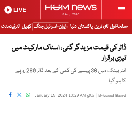
LIVE
8 Aug, 2026
صفحۂ اول
تازہ ترین
پاکستان
دنیا
ایران-اسرائیل جنگ
کھیل
انٹرٹینمنٹ
ڈالر کی قیمت مزید گر گئی ، اسٹاک مارکیٹ میں
تیزی برقرار
انٹر بینک میں 36 پیسے کی کمی کے بعد ڈالر 280 روپے
کا ہو گیا
|
شائع
January 15, 2024 10:29 AM
Mehmood Ahmed