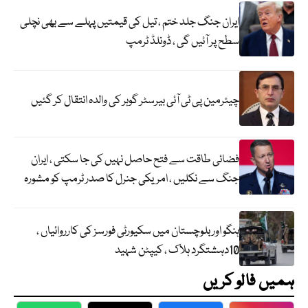
ایران جنگ جلد ختم ، تیل کی قیمتیں پہلے سے بھی نچلی
سطح پر آئیں گی ، ڈونلڈ ٹرمپ
چیئرمین پی ٹی آئی بیرسٹر گوہر کی والدہ انتقال کر گئیں
فضائی طاقت سے فتح حاصل نہیں کی جا سکتی ، ایران
جنگ سے نکلیں ، امریکی جنرل کا صدر ٹرمپ کو مشورہ
ہنگو اور بلوچستان میں سکیورٹی فورسز کی کارروائیاں ،
10دہشتگرد ہلاک ، کیپٹن شہید
ہمیں فالو کریں