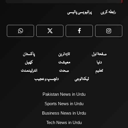
رابطہ کریں
پرائیویسی پالیسی
WhatsApp
Twitter
Facebook
Faceboo
صفحۂ اول
تازہ ترین
پاکستان
دنیا
معیشت
کھیل
تعلیم
صحت
انٹرٹینمنٹ
ٹیکنالوجی
دلچسپ و عجیب
Pakistan News in Urdu
Sports News in Urdu
Business News in Urdu
Tech News in Urdu