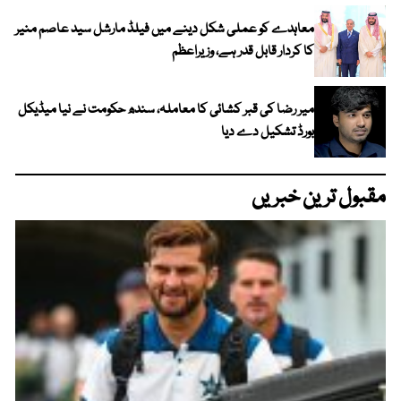
معاہدے کو عملی شکل دینے میں فیلڈ مارشل سید عاصم منیر
کا کردار قابل قدر ہے، وزیراعظم
میر رضا کی قبر کشائی کا معاملہ، سندھ حکومت نے نیا میڈیکل
بورڈ تشکیل دے دیا
مقبول ترین خبریں