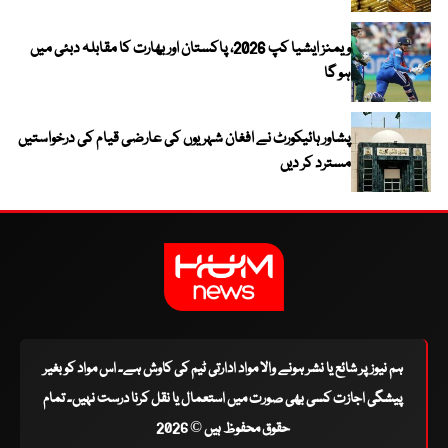
ویمنز ایشیا کپ 2026، پاکستان اور بھارت کا مقابلہ دبئی میں
ہو گا
پشاور ہائیکورٹ نے افغان شہریوں کی عارضی قیام کی درخواستیں
مسترد کر دیں
ہم نیوز پر شائع یا نشر ہونے والا مواد ادارتی ٹیم کی کاوش ہے۔ اس مواد کو بغیر
پیشگی اجازت کسی بھی صورت میں استعمال یا نقل کرنا درست نہیں۔ تمام
حقوق محفوظ ہیں © 2026