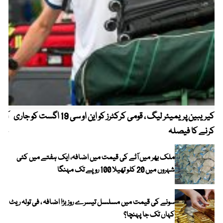
کیریبین پریمیئر لیگ ، قومی کرکٹرز کو این او سی 19 اگست کو جاری
آز
کرنے کا فیصلہ
چھی
ملک بھر میں آٹے کی قیمت میں اضافہ، ایک ہفتے میں کئی
شہروں میں 20 کلو تھیلا 100 روپے تک مہنگا
سونے کی قیمت میں مسلسل تیسرے روز بڑا اضافہ ، فی تولہ ریٹ
کہاں تک جا پہنچا؟