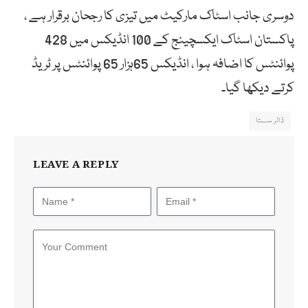
دوسری جانب اسٹاک مارکیٹ میں تیزی کا رجحان برقرار ہے ،
پاکستان اسٹاک ایکسچینج کے 100 انڈیکس میں 428
پوائنٹس کا اضافہ ہوا ، انڈیکس 65ہزار 65 پوائنٹس پر ٹریڈ
کرتے دیکھا گیا۔
ڈالر سستا
LEAVE A REPLY