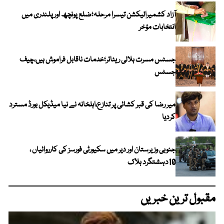
آزاد کشمیرالیکشن تیسرا مرحلہ؛ضلع پونچھ اور پلندری میں
انتخابات مؤخر
جسٹس مسرت ہلالی ریٹائر؛خدمات ناقابل فراموش ہیں،چیف
جسٹس
میر رضا کی قبر کشائی پر تنازع،اہلخانہ نے نیا میڈیکل بورڈ مسترد
کردیا
جنوبی وزیرستان اور دیر میں سکیورٹی فورسز کی کارروائیاں ،
10دہشتگرد ہلاک
مقبول ترین خبریں