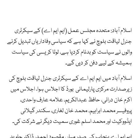
اسلام آباد: متحدہ مجلس عمل (ایم ایم اے) کے سیکرٹری
جنرل لیاقت بلوچ نے کہا ہے کہ سیاسی وفاداریاں تبدیل کرنے
والوں نے سیاست کو بدنام کردیا ہے، لوٹا کریسی کی سیاست
ہمیشہ کے لیے دفن کر دیں گے۔
اسلام آباد میں ایم ایم اے کے سیکرٹری جنرل لیاقت بلوچ کی
زیرصدارت مرکزی پارلیمانی بورڈ کا اجلاس ہوا، اجلاس میں
اکرم خان درانی، حافظ عبدالکریم، علامہ عارف واحدی،
پروفیسر محمد ابراہیم، محمد خان لغاری، سکندر گیلانی
ایڈووکیٹ اور محمد اسلم غوری سمیت دیگر نے شرکت کی۔
ایم ایم اے پنجاب کے صدر میاں مقصود احمد، ڈاکٹر جاوید