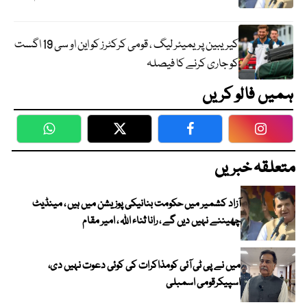
کیریبین پریمیئر لیگ ، قومی کرکٹرز کو این او سی 19 اگست
کو جاری کرنے کا فیصلہ
ہمیں فالو کریں
WhatsApp
Twitter
Facebook
Faceboo
متعلقہ خبریں
آزاد کشمیر میں حکومت بنانیکی پوزیشن میں ہیں ، مینڈیٹ
چھیننے نہیں دیں گے ، رانا ثناء اللہ ، امیر مقام
میں نے پی ٹی آئی کومذاکرات کی کوئی دعوت نہیں دی،
اسپیکرقومی اسمبلی