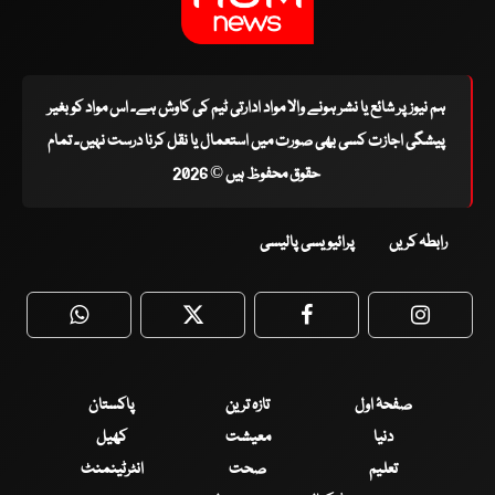
ہم نیوز پر شائع یا نشر ہونے والا مواد ادارتی ٹیم کی کاوش ہے۔ اس مواد کو بغیر
پیشگی اجازت کسی بھی صورت میں استعمال یا نقل کرنا درست نہیں۔ تمام
حقوق محفوظ ہیں © 2026
رابطہ کریں
پرائیویسی پالیسی
WhatsApp
Twitter
Facebook
Faceboo
صفحۂ اول
تازہ ترین
پاکستان
دنیا
معیشت
کھیل
تعلیم
صحت
انٹرٹینمنٹ