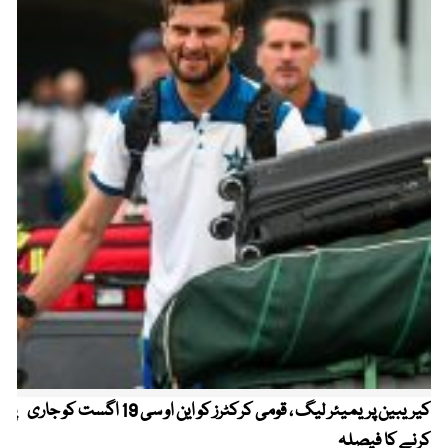
کیریبین پریمیئر لیگ ، قومی کرکٹرز کو این او سی 19 اگست کو جاری
پیٹ
کرنے کا فیصلہ