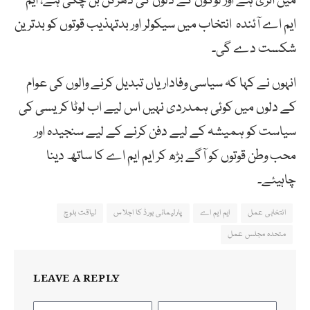
میں اتری ہے اور لوگوں کے دلوں کی دھڑکن بن چکی ہے، ایم
ایم اے آئندہ انتخاب میں سیکولر اور بدتہذیب قوتوں کو بدترین
شکست دے گی۔
انہوں نے کہا کہ سیاسی وفاداریاں تبدیل کرنے والوں کی عوام
کے دلوں میں کوئی ہمدردی نہیں اس لیے اب لوٹا کریسی کی
سیاست کو ہمیشہ کے لیے دفن کرنے کے لیے سنجیدہ اور
محب وطن قوتوں کو آگے بڑھ کر ایم ایم اے کا ساتھ دینا
چاہیئے۔
انتخابی عمل
ایم ایم اے
پارلیمانی بورڈ کا اجلاس
لیاقت بلوچ
متحدہ مجلس عمل
LEAVE A REPLY