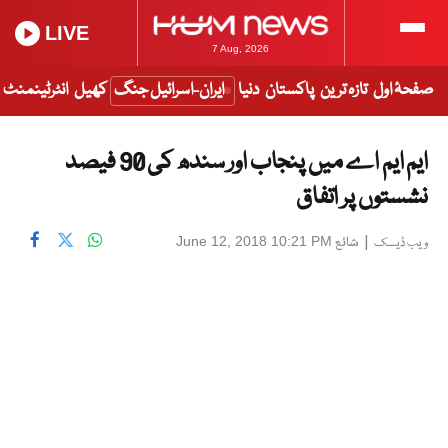
LIVE
7 Aug, 2026
صفحۂ اول
تازہ ترین
پاکستان
دنیا
ایران-اسرائیل جنگ
کھیل
انٹرٹینمنٹ
ایم ایم اے میں پنجاب اور سندھ کی 90 فیصد
نشستوں پر اتفاق
|
شائع
June 12, 2018 10:21 PM
ویب ڈیسک