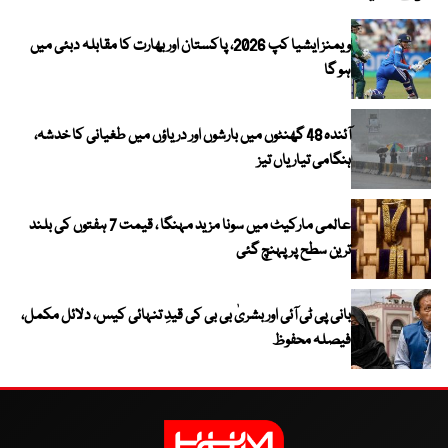
ویمنز ایشیا کپ 2026، پاکستان اور بھارت کا مقابلہ دبئی میں
ہو گا
آئندہ 48 گھنٹوں میں بارشوں اور دریاؤں میں طغیانی کا خدشہ،
ہنگامی تیاریاں تیز
عالمی مارکیٹ میں سونا مزید مہنگا ، قیمت 7 ہفتوں کی بلند
ترین سطح پر پہنچ گئی
بانی پی ٹی آئی اور بشریٰ بی بی کی قیدِ تنہائی کیس، دلائل مکمل،
فیصلہ محفوظ