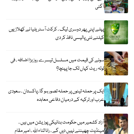
آگئی
پہلے اپنی پھر دوسری لیگ ، کرکٹ آسٹریلیا نے کھلاڑیوں
کیلئے نئی پالیسی نافذ کر دی
سونے کی قیمت میں مسلسل تیسرے روز بڑا اضافہ ، فی
تولہ ریٹ کہاں تک جا پہنچا؟
ایک پر حملہ تینوں پر حملہ تصور ہو گا، پاکستان ، سعودی
عرب اور ترکیہ کے درمیان دفاعی معاہدہ
آزاد کشمیر میں حکومت بنانیکی پوزیشن میں ہیں ،
مینڈیٹ چھیننے نہیں دیں گے ، رانا ثناء اللہ ، امیر مقام