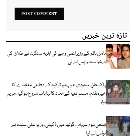
تازہ ترین خبریں
تامل ناڈو کے وزیراعلیٰ وجے کی اہلیہ سنگیتا نے طلاق کی
درخواست واپس لے لی
پاکستان، سعودی عرب اور ترکیہ کے دفاعی معاہدے کا
خیرمقدم، مسلم دنیا کے اتحاد کا نیا باب شروع ہوگیا، مریم
نواز
ایدھی ہوم سہراب گوٹھ میں ڈکیتی، وزیراعلیٰ سندھ نے
نوٹس لے لیا