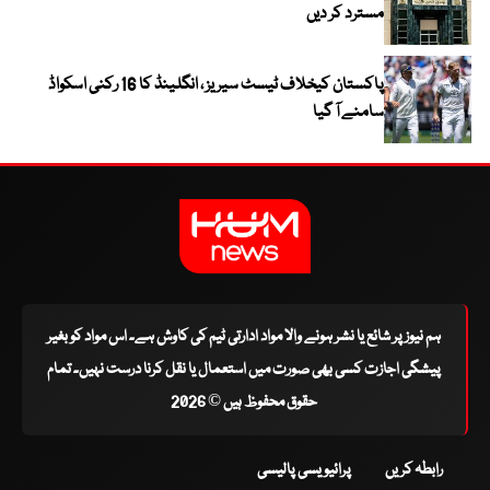
مسترد کر دیں
پاکستان کیخلاف ٹیسٹ سیریز ، انگلینڈ کا 16 رکنی اسکواڈ
سامنے آ گیا
ہم نیوز پر شائع یا نشر ہونے والا مواد ادارتی ٹیم کی کاوش ہے۔ اس مواد کو بغیر
پیشگی اجازت کسی بھی صورت میں استعمال یا نقل کرنا درست نہیں۔ تمام
حقوق محفوظ ہیں © 2026
رابطہ کریں
پرائیویسی پالیسی