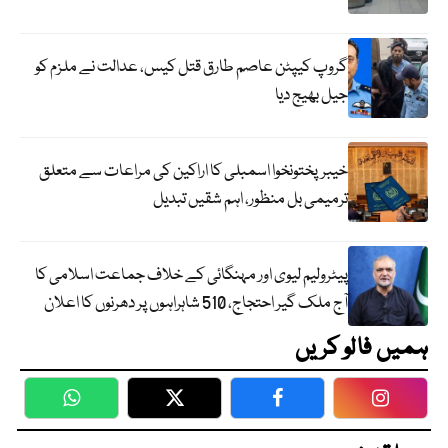
گروپ کیپٹن عاصم طارق قتل کیس، عدالت نے ملزم کو
جیل بھیج دیا
خیبرپختونخوا اسمبلی کا اراکین کی مراعات سے متعلق
ترمیمی بل منظور، اہم شقیں تبدیل
پیٹرولیم لیوی اور مہنگائی کے خلاف جماعت اسلامی کا
آج ملک گیر احتجاج، 510 شاہراہوں پر دھرنوں کا اعلان
ہمیں فالو کریں
WhatsApp
Twitter
Facebook
Faceboo