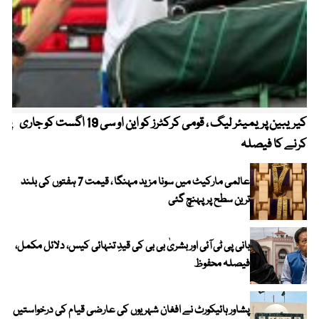
کیریبین پریمیئر لیگ ، قومی کرکٹرز کو این او سی 19 اگست کو جاری
پیٹ
کرنے کا فیصلہ
عالمی مارکیٹ میں سونا مزید مہنگا ، قیمت 7 ہفتوں کی بلند
ترین سطح پر پہنچ گئی
بانی پی ٹی آئی اور بشریٰ بی بی کی قیدِ تنہائی کیس، دلائل مکمل،
فیصلہ محفوظ
پشاور ہائیکورٹ نے افغان شہریوں کی عارضی قیام کی درخواستیں