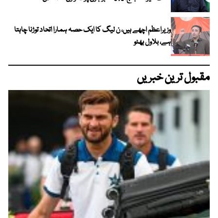
وزیراعظم اچھے ہیں، ن لیگ کا ایک حصہ ہمارا اتحاد توڑنا چاہتا
ہے، بلاول بھٹو
مقبول ترین خبریں