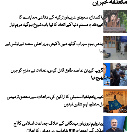
متعلقہ خبریں
پاکستان، سعودی عرب اور ترکیہ کے دفاعی معاہدے کا
خیرمقدم، مسلم دنیا کے اتحاد کا نیا باب شروع ہوگیا، مریم نواز
ایدھی ہوم سہراب گوٹھ میں ڈکیتی، وزیراعلیٰ سندھ نے نوٹس لے
لیا
گروپ کیپٹن عاصم طارق قتل کیس، عدالت نے ملزم کو جیل
بھیج دیا
خیبرپختونخوا اسمبلی کا اراکین کی مراعات سے متعلق ترمیمی
بل منظور، اہم شقیں تبدیل
پیٹرولیم لیوی اور مہنگائی کے خلاف جماعت اسلامی کا آج
ملک گیر احتجاج، 510 شاہراہوں پر دھرنوں کا اعلان