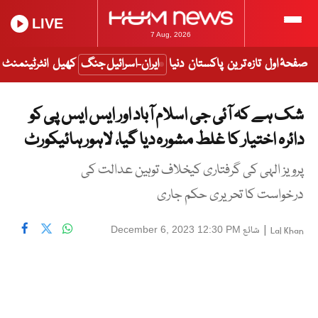
LIVE
7 Aug, 2026
صفحۂ اول
تازہ ترین
پاکستان
دنیا
ایران-اسرائیل جنگ
کھیل
انٹرٹینمنٹ
شک ہے کہ آئی جی اسلام آباد اور ایس ایس پی کو
دائرہ اختیار کا غلط مشورہ دیا گیا، لاہور ہائیکورٹ
پرویز الہی کی گرفتاری کیخلاف توہین عدالت کی
درخواست کا تحریری حکم جاری
|
شائع
December 6, 2023 12:30 PM
Lal Khan