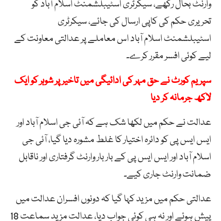
وارنٹ بحال رکھے، سیکرٹری اسٹیبلشمنٹ اسلام آباد کو
تحریری حکم کی کاپی ارسال کی جائے، سیکرٹری
اسٹیبلشمنٹ اسلام آباد اس معاملے پر عدالتی معاونت کے
لیے کوئی افسر مقرر کرے۔
سپریم کورٹ نے حق مہر کی ادائیگی میں تاخیر پر شوہر کو ایک
لاکھ جرمانہ کر دیا
عدالت نے حکم میں لکھا شک ہے کہ آئی جی اسلام آباد اور
ایس ایس پی کو دائرہ اختیار کا غلط مشورہ دیا گیا، آئی جی
اسلام آباد اور ایس ایس پی کے بار بار وارنٹ گرفتاری اور ناقابل
ضمانت وارنٹ جاری کیے۔
عدالتی حکم میں مزید کہا گیا کہ دونوں افسران عدالت میں
پیش ہوئے اور نہ ہی کوئی جواب دیا، عدالت مزید سماعت 18