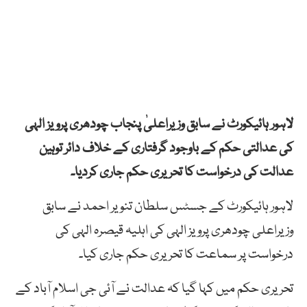
لاہور ہائیکورٹ نے سابق وزیراعلیٰ پنجاب چودھری پرویز الہی
کی عدالتی حکم کے باوجود گرفتاری کے خلاف دائر توہین
عدالت کی درخواست کا تحریری حکم جاری کردیا۔
لاہور ہائیکورٹ کے جسٹس سلطان تنویر احمد نے سابق
وزیراعلی چودھری پرویز الہی کی اہلیہ قیصرہ الہی کی
درخواست پر سماعت کا تحریری حکم جاری کیا۔
تحریری حکم میں کہا گیا کہ عدالت نے آئی جی اسلام آباد کے