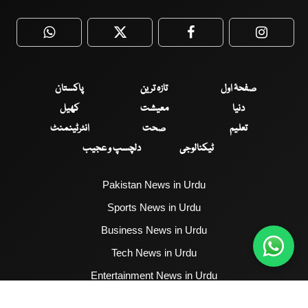
WhatsApp
Twitter
Facebook
Faceboo
صفحۂ اول
تازہ ترین
پاکستان
دنیا
معیشت
کھیل
تعلیم
صحت
انٹرٹینمنٹ
ٹیکنالوجی
دلچسپ و عجیب
Pakistan News in Urdu
Sports News in Urdu
Business News in Urdu
Tech News in Urdu
Entertainment News in Urdu
Health News in Urdu