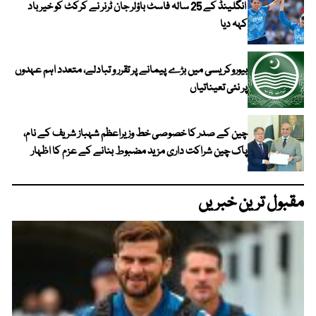
انگلینڈ کے 25 سالہ فاسٹ باؤلر جان ٹرنر نے کرکٹ کو خیر باد
کہہ دیا
بیوروکریسی میں بڑے پیمانے پر تقرر و تبادلے، متعدد اہم عہدوں
پر نئی تعیناتیاں
چین کے صدر کا خصوصی خط وزیراعظم شہباز شریف کے نام،
پاک چین شراکت داری مزید مضبوط بنانے کے عزم کا اظہار
مقبول ترین خبریں