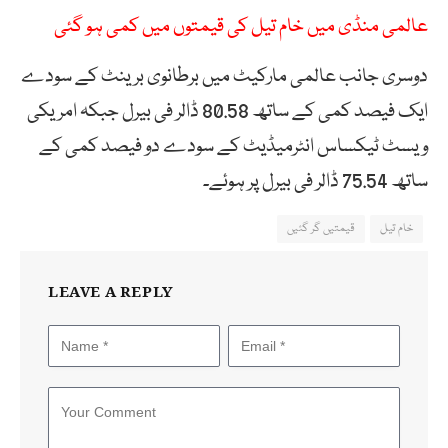
عالمی منڈی میں خام تیل کی قیمتوں میں کمی ہو گئی
دوسری جانب عالمی مارکیٹ میں برطانوی برینٹ کے سودے
ایک فیصد کمی کے ساتھ 80.58 ڈالر فی بیرل جبکہ امریکی
ویسٹ ٹیکساس انٹرمیڈیٹ کے سودے دو فیصد کمی کے
ساتھ 75.54 ڈالر فی بیرل پر ہوئے۔
خام تیل
قیمتیں گر گئیں
LEAVE A REPLY