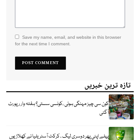
Save my name, email, and website in this browser
for the next time I comment.
تازہ ترین خبریں
کون سی چیز مہنگی ہوئی ،کونسی سستی؟ ہفتہ وار رپورٹ
آگئی
پہلے اپنی پھر دوسری لیگ ، کرکٹ آسٹریلیا نے کھلاڑیوں