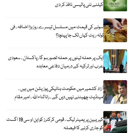
کیلئے نئی پالیسی نافذ کر دی
سونے کی قیمت میں مسلسل تیسرے روز بڑا اضافہ ، فی
تولہ ریٹ کہاں تک جا پہنچا؟
ایک پر حملہ تینوں پر حملہ تصور ہو گا، پاکستان ، سعودی
عرب اور ترکیہ کے درمیان دفاعی معاہدہ
آزاد کشمیر میں حکومت بنانیکی پوزیشن میں ہیں ،
مینڈیٹ چھیننے نہیں دیں گے ، رانا ثناء اللہ ، امیر مقام
کیریبین پریمیئر لیگ ، قومی کرکٹرز کو این او سی 19 اگست
کو جاری کرنے کا فیصلہ