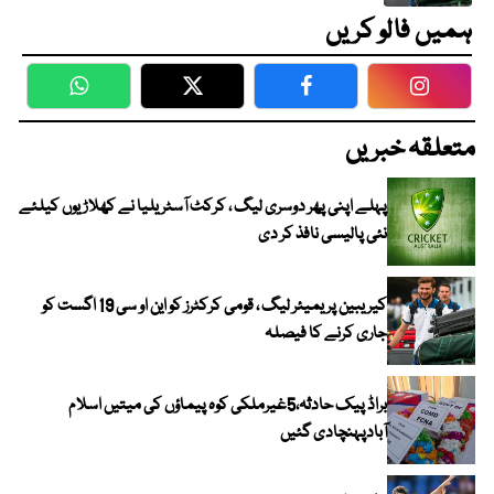
ہمیں فالو کریں
WhatsApp
Twitter
Facebook
Faceboo
متعلقہ خبریں
پہلے اپنی پھر دوسری لیگ ، کرکٹ آسٹریلیا نے کھلاڑیوں کیلئے
نئی پالیسی نافذ کر دی
کیریبین پریمیئر لیگ ، قومی کرکٹرز کو این او سی 19 اگست کو
جاری کرنے کا فیصلہ
براڈ پیک حادثہ،5غیرملکی کوہ پیماؤں کی میتیں اسلام
آبادپہنچادی گئیں