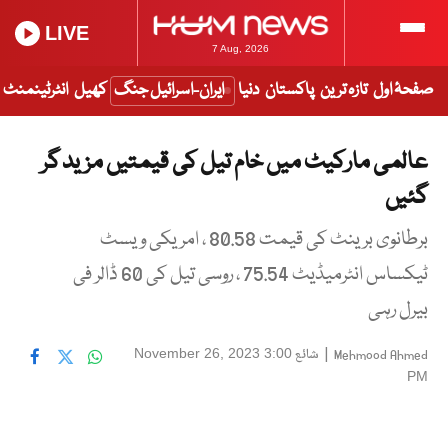
LIVE
7 Aug, 2026
صفحۂ اول
تازہ ترین
پاکستان
دنیا
ایران-اسرائیل جنگ
کھیل
انٹرٹینمنٹ
عالمی مارکیٹ میں خام تیل کی قیمتیں مزید گر
گئیں
برطانوی برینٹ کی قیمت 80.58 ، امریکی ویسٹ
ٹیکساس انٹرمیڈیٹ 75.54 ، روسی تیل کی 60 ڈالر فی
بیرل رہی
|
شائع
November 26, 2023 3:00
Mehmood Ahmed
PM