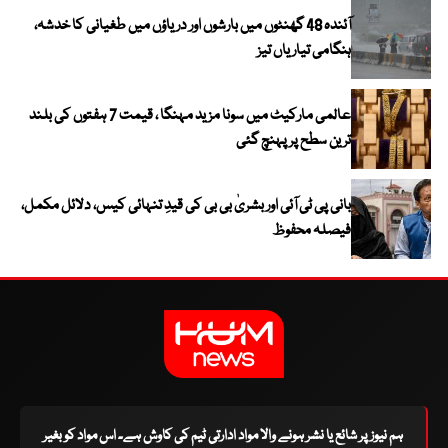
آئندہ 48 گھنٹوں میں بارشوں اور دریاؤں میں طغیانی کا خدشہ،
ہنگامی تیاریاں تیز
عالمی مارکیٹ میں سونا مزید مہنگا ، قیمت 7 ہفتوں کی بلند
ترین سطح پر پہنچ گئی
بانی پی ٹی آئی اور بشریٰ بی بی کی قیدِ تنہائی کیس، دلائل مکمل،
فیصلہ محفوظ
ہم نیوز پر شائع یا نشر ہونے والا مواد ادارتی ٹیم کی کاوش ہے۔ اس مواد کو بغیر