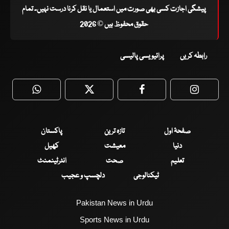
پیشگی اجازت کسی بھی صورت میں استعمال یا نقل کرنا درست نہیں۔ تمام
حقوق محفوظ ہیں © 2026
رابطہ کریں
پرائیویسی پالیسی
WhatsApp
Twitter
Facebook
Faceboo
صفحۂ اول
تازہ ترین
پاکستان
دنیا
معیشت
کھیل
تعلیم
صحت
انٹرٹینمنٹ
ٹیکنالوجی
دلچسپ و عجیب
Pakistan News in Urdu
Sports News in Urdu