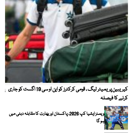
کیریبین پریمیئر لیگ ، قومی کرکٹرز کو این او سی 19 اگست کو جاری
پیٹ
کرنے کا فیصلہ
ویمنز ایشیا کپ 2026، پاکستان اور بھارت کا مقابلہ دبئی میں
ہو گا