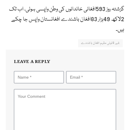
گزشتہ روز 593افغانی خاندانوں کی وطن واپسی ہوئی، اب تک
2لاکھ 49ہزار 83افغان باشندے افغانستان واپس جا چکے
ہیں۔
غیر قانونی مقیم افغان باشندے
LEAVE A REPLY