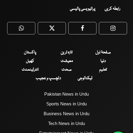
رابطہ کریں
پرائیویسی پالیسی
WhatsApp
Twitter
Facebook
Faceboo
صفحۂ اول
تازہ ترین
پاکستان
دنیا
معیشت
کھیل
تعلیم
صحت
انٹرٹینمنٹ
ٹیکنالوجی
دلچسپ و عجیب
Pakistan News in Urdu
Sports News in Urdu
Business News in Urdu
Tech News in Urdu