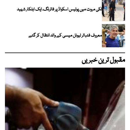
لکی مروت میں پولیس اسکواڈ پر فائرنگ، ایک اہلکار شہید
معروف فٹبالر لیونل میسی کے والد انتقال کر گئے
مقبول ترین خبریں