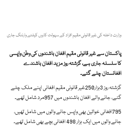
وزارت داخلہ کی غیر قانونی مقیم افراد کے سہولت کاروں کیلئے وارننگ جاری
پاکستان سے غیر قانونی مقیم افغان باشندوں کی وطن واپسی
کا سلسلہ جاری ہے، گزشتہ روز مزید افغان باشندے
افغانستان چلے گئے۔
گزشتہ روز 3ہزار250غیر قانونی مقیم افغانی اپنے ملک چلے
گئے، جانے والے افغان باشندوں میں 957مرد شامل تھے۔
795افغانی خواتین بھی واپس جانے والوں میں شامل تھیں،
جانے والوں میں ایک ہزار 498 افغانی بچے بھی شامل تھے۔