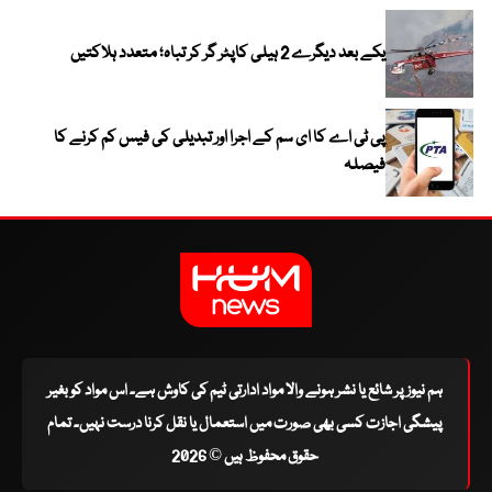
یکے بعد دیگرے 2 ہیلی کاپٹر گر کر تباہ؛ متعدد ہلاکتیں
پی ٹی اے کا ای سم کے اجرا اور تبدیلی کی فیس کم کرنے کا
فیصلہ
ہم نیوز پر شائع یا نشر ہونے والا مواد ادارتی ٹیم کی کاوش ہے۔ اس مواد کو بغیر
پیشگی اجازت کسی بھی صورت میں استعمال یا نقل کرنا درست نہیں۔ تمام
حقوق محفوظ ہیں © 2026