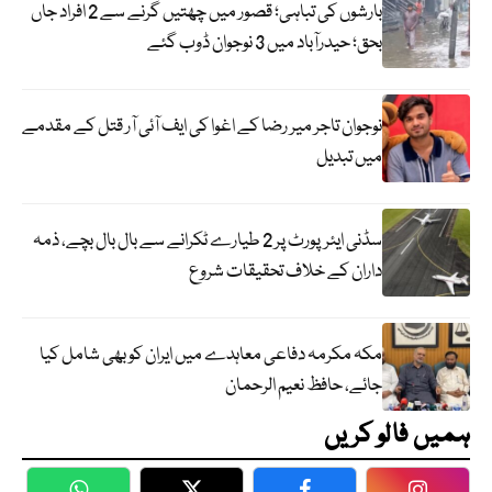
بارشوں کی تباہی؛ قصور میں چھتیں گرنے سے 2 افراد جاں
بحق؛ حیدرآباد میں 3 نوجوان ڈوب گئے
نوجوان تاجر میر رضا کے اغوا کی ایف آئی آر قتل کے مقدمے
میں تبدیل
سڈنی ایئرپورٹ پر 2 طیارے ٹکرانے سے بال بال بچے، ذمہ
داران کے خلاف تحقیقات شروع
مکہ مکرمہ دفاعی معاہدے میں ایران کو بھی شامل کیا
جائے، حافظ نعیم الرحمان
ہمیں فالو کریں