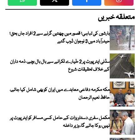
WhatsApp
Twitter
Facebook
Faceboo
متعلقہ خبریں
بارشوں کی تباہی؛ قصور میں چھتیں گرنے سے 2 افراد جاں بحق؛
حیدرآباد میں 3 نوجوان ڈوب گئے
سڈنی ایئرپورٹ پر 2 طیارے ٹکرانے سے بال بال بچے، ذمہ داران
کے خلاف تحقیقات شروع
مکہ مکرمہ دفاعی معاہدے میں ایران کو بھی شامل کیا جائے،
حافظ نعیم الرحمان
مکمل سفری دستاویزات کے حامل کسی مسافر کو ایئرپورٹ پر
نہیں روکا جائے گا، وزیر داخلہ