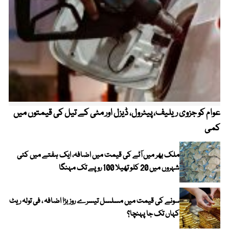
عوام کو جزوی ریلیف، پیٹرول، ڈیزل اور مٹی کے تیل کی قیمتوں میں
4 روز میں سونے کی قیمت میں بڑا اضافہ
کمی
ملک بھر میں آٹے کی قیمت میں اضافہ، ایک ہفتے میں کئی
شہروں میں 20 کلو تھیلا 100 روپے تک مہنگا
سونے کی قیمت میں مسلسل تیسرے روز بڑا اضافہ ، فی تولہ ریٹ
کہاں تک جا پہنچا؟