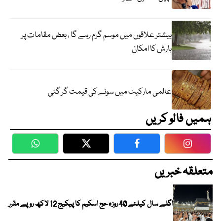
بیشتر علاقوں میں موسم گرم رہے گا ، بعض مقامات پر
بارش کا امکان
عالمی مارکیٹ میں سونے کی قیمت گر گئی
ہمیں فالو کریں
WhatsApp
Twitter
Facebook
Faceboo
متعلقہ خبریں
اگلے سال کیلئے 40 روزہ حج اسکیم کا پیکیج 12 لاکھ روپے مقرر