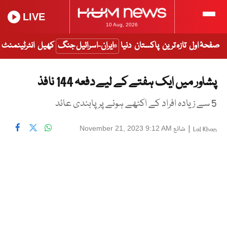
LIVE
10 Aug, 2026
صفحۂ اول
تازہ ترین
پاکستان
دنیا
ایران-اسرائیل جنگ
کھیل
انٹرٹینمنٹ
پشاور میں ایک ہفتے کے لیے دفعہ 144 نافذ
5 سے زیادہ افراد کے اکٹھے ہونے پر پابندی عائد
|
شائع
November 21, 2023 9:12 AM
Lal Khan