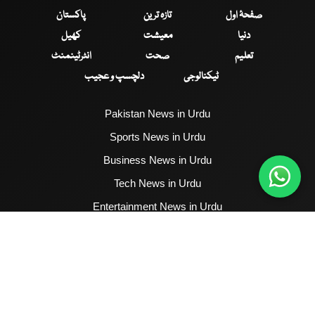
صفحۂ اول
تازہ ترین
پاکستان
دنیا
معیشت
کھیل
تعلیم
صحت
انٹرٹینمنٹ
ٹیکنالوجی
دلچسپ و عجیب
Pakistan News in Urdu
Sports News in Urdu
Business News in Urdu
Tech News in Urdu
Entertainment News in Urdu
Health News in Urdu
Hum News English