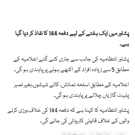
پشاور میں ایک ہفتے کے لیے دفعہ 144 کا نفاذ کر دیا گیا
ہے۔
پشاور انتظامیہ کی جانب سے جاری کئے گئے اعلامیہ کے
مطابق 5 سے زیادہ افراد کے اکٹھے ہونے پر پابندی ہو گی۔
اعلامیہ کے مطابق اسلحہ نمائش، کالے شیشوں،بغیر نمبر
پلیٹ گاڑیاں چلانے پر پابندی ہو گی۔
پشاور انتظامیہ کا کہنا ہے کہ دفعہ 144 کی خلاف ورزی کرنے
والوں کے خلاف قانونی کارروائی کی جائے گی۔