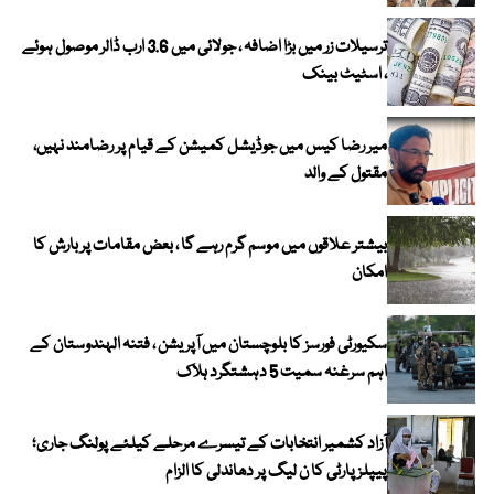
ترسیلات زر میں بڑا اضافہ ، جولائی میں 3.6 ارب ڈالر موصول ہوئے
، اسٹیٹ بینک
میر رضا کیس میں جوڈیشل کمیشن کے قیام پر رضامند نہیں،
مقتول کے والد
بیشتر علاقوں میں موسم گرم رہے گا ، بعض مقامات پر بارش کا
امکان
سکیورٹی فورسز کا بلوچستان میں آپریشن ، فتنہ الہندوستان کے
اہم سرغنہ سمیت 5 دہشتگرد ہلاک
آزاد کشمیر انتخابات کے تیسرے مرحلے کیلئے پولنگ جاری؛
پیپلز پارٹی کا ن لیگ پر دھاندلی کا الزام