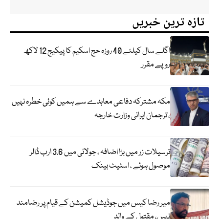
تازہ ترین خبریں
اگلے سال کیلئے 40 روزہ حج اسکیم کا پیکیج 12 لاکھ
روپے مقرر
مکہ مشترکہ دفاعی معاہدے سے ہمیں کوئی خطرہ نہیں
، ترجمان ایرانی وزارت خارجہ
ترسیلات زر میں بڑا اضافہ ، جولائی میں 3.6 ارب ڈالر
موصول ہوئے ، اسٹیٹ بینک
میر رضا کیس میں جوڈیشل کمیشن کے قیام پر رضامند
نہیں، مقتول کے والد