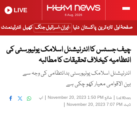
LIVE
6 Aug, 2026
صفحۂ اول
تازہ ترین
پاکستان
دنیا
ایران-اسرائیل جنگ
کھیل
انٹرٹینمنٹ
چیف جسٹس کا انٹرنیشنل اسلامک یونیورسٹی کی
انتظامیہ کیخلاف تحقیقات کا مطالبہ
انٹرنیشنل اسلامک یونیورسٹی بدانتظامی کی وجہ سے
بین الاقوامی معیار کھو چکی ہے
|
شائع
|
اپ
November 20, 2023 1:50 PM
Lal Khan
ڈیٹ
|
November 20, 2023 7:07 PM