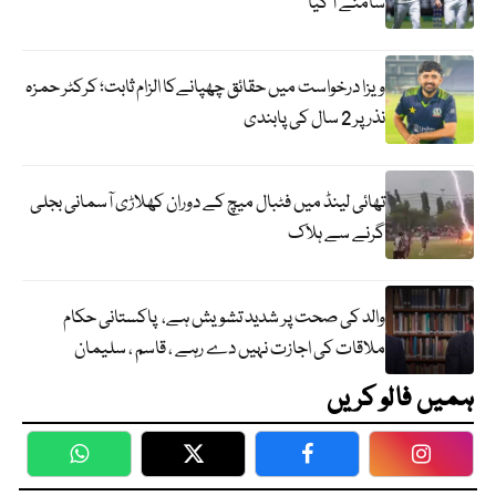
سامنے آ گیا
ویزا درخواست میں حقائق چھپانےکا الزام ثابت؛ کرکٹر حمزہ
نذر پر 2 سال کی پابندی
تھائی لینڈ میں فٹبال میچ کے دوران کھلاڑی آسمانی بجلی
گرنے سے ہلاک
والد کی صحت پر شدید تشویش ہے، پاکستانی حکام
ملاقات کی اجازت نہیں دے رہے ، قاسم ، سلیمان
ہمیں فالو کریں
WhatsApp
Twitter
Facebook
Faceboo