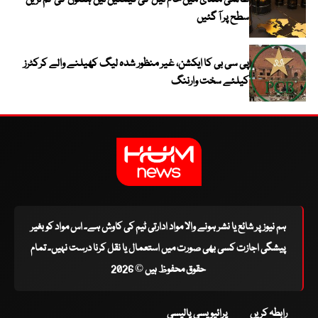
عالمی منڈی میں خام تیل کی قیمتیں تین ہفتوں کی کم ترین
سطح پر آ گئیں
پی سی بی کا ایکشن، غیر منظور شدہ لیگ کھیلنے والے کرکٹرز
کیلئے سخت وارننگ
ہم نیوز پر شائع یا نشر ہونے والا مواد ادارتی ٹیم کی کاوش ہے۔ اس مواد کو بغیر
پیشگی اجازت کسی بھی صورت میں استعمال یا نقل کرنا درست نہیں۔ تمام
حقوق محفوظ ہیں © 2026
رابطہ کریں
پرائیویسی پالیسی