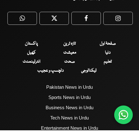
WhatsApp
Twitter
Facebook
Faceboo
صفحۂ اول
تازہ ترین
پاکستان
دنیا
معیشت
کھیل
تعلیم
صحت
انٹرٹینمنٹ
ٹیکنالوجی
دلچسپ و عجیب
Pakistan News in Urdu
Sports News in Urdu
Business News in Urdu
Tech News in Urdu
Entertainment News in Urdu
Health News in Urdu