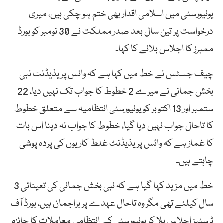
یونیورسٹی میں اسلامی اقدار بھی ختم ہو چکی ہیں، میری
درخواست پر تین سال بعد صدر مملکت نے 30 نومبر کو بورڈ
ممبرز کا اجلاس بلانے کا کہا۔
چیف جسٹس نے خط میں کہا ہے کہ وائس پریذیڈنٹ نبی
بخش جمانی نے میرے 2 خطوط کا جواب تک نہیں دیا، 22
ستمبر اور 13 اکتوبر کو یونیورسٹی انتظامیہ سے متعلق خطوط
کا تاحال جواب نہیں دیا گیا، خطوط کا جواب نہ دینا اس بات
کا غماز ہے کہ وائس پریذیڈنٹ غلط کاریوں کی پردہ پوشی
چاہتے ہیں۔
خط میں مزید کہا گیا ہے کہ نبی بخش جمانی کی تعیناتی 3
سال کیلئے تھی مگر وہ تاحال عہدے پر براجمان ہیں، بورڈ آف
ٹرسٹیز اجلاس بلا کر یونیورسٹی کے انتظامی معاملات کا جائزہ