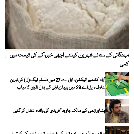
مہنگائی کے ستائے شہریوں کیلئے اچھی خبر، آٹے کی قیمت میں
پیٹ
کمی
آزاد کشمیر الیکشن ، ایل اے 27 میں مسلم لیگ (ن) کی نورین
عارف ، ایل اے 28 میں پیپلز پارٹی کے بازل نقوی کامیاب
پشاور زلمی کے مالک جاوید آفریدی کی والدہ انتقال کر گئیں