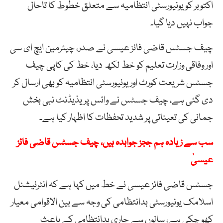
اکتوبر کو یونیورسٹی انتظامیہ سے متعلق خطوط کا تاحال
جواب نہیں دیا گیا۔
چیف جسٹس قاضی فائز عیسی نے صدر، چیئرمین ایچ ای سی
اور وفاقی وزارت تعلیم کو خط لکھ دیا، خط کی کاپی چیف
جسٹس شریعت کورٹ اور یونیورسٹی انتظامیہ کو بھی ارسال کر
دی گئی ہے، چیف جسٹس نے وائس پریذیڈنٹ نبی بخش
جمانی کی تعیناتی پر شدید تحفظات کا اظہار کیا ہے۔
سب سے زیادہ ہم ججز جوابدہ ہیں، چیف جسٹس قاضی فائز
عیسیٰ
جسٹس قاضی فائز عیسی نے خط میں کہا ہے کہ انٹرنیشنل
اسلامک یونیورسٹی بدانتظامی کی وجہ سے بین الاقوامی معیار
کھو چکی ہے، سالوں سے جاری بدانتظامی کے باعث