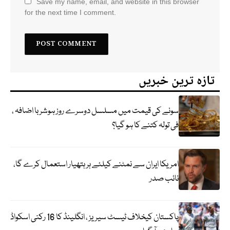
Save my name, email, and website in this browser
for the next time I comment.
تازہ ترین خبریں
سونے کی قیمت میں مسلسل دوسرے روز ہوشربا اضافہ ،
فی تولہ کتنے کا ہو گیا؟
امریکا ایران سے نمٹنے کیلئے ہر ہتھیار استعمال کرے گا،
نائب صدر
پاکستان کیخلاف ٹیسٹ سیریز ، انگلینڈ کا 16 رکنی اسکواڈ