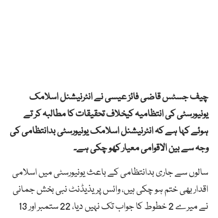
چیف جسٹس قاضی فائز عیسی نے انٹرنیشنل اسلامک
یونیورسٹی کی انتظامیہ کیخلاف تحقیقات کا مطالبہ کر تے
ہوئے کہا ہے کہ انٹرنیشنل اسلامک یونیورسٹی بدانتظامی کی
وجہ سے بین الاقوامی معیار کھو چکی ہے۔
سالوں سے جاری بدانتظامی کے باعث یونیورسٹی میں اسلامی
اقدار بھی ختم ہو چکی ہیں، وائس پریذیڈنٹ نبی بخش جمانی
نے میرے 2 خطوط کا جواب تک نہیں دیا، 22 ستمبر اور 13