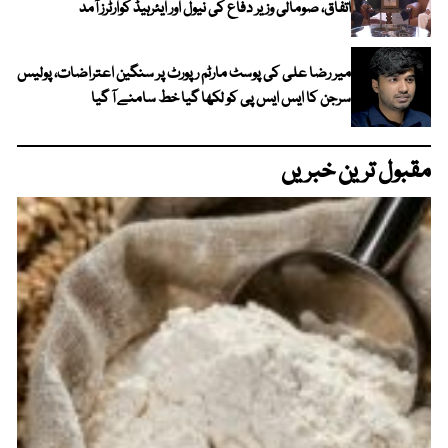
اتفاق، صومالی وزیر دفاع کی نیول اور ایئرہیڈ کوارٹرز آمد
میر رضا علی کی پوسٹ مارٹم رپورٹ پر سنگین اعتراضات، پولیس
سرجن کا ایس ایس پی کو لکھا گیا خط سامنے آ گیا
مقبول ترین خبریں