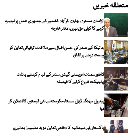
متعلقہ خبریں
الزامات مسترد ، بھارت کو آزاد کشمیر کے جمہوری عمل پر تبصرہ
کرنے کا کوئی حق نہیں ، دفتر خارجہ
جائیکا کے صدر کی احسن اقبال سے ملاقات، ترقیاتی تعاون کو
وسعت دینے پر اتفاق
لاانفورسمنٹ انویسٹی گیشن سنٹر کے قیام کیلئے پائلٹ
پراجیکٹ شروع کرنے کا فیصلہ
پیٹرول مہنگا، ڈیزل سستا، حکومت نے نئی قیمتوں کا اعلان کر
دیا
پاکستان اور صومالیہ کا دفاعی تعاون مزید مضبوط بنانے پر