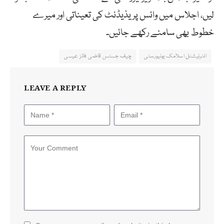
لیں، اجلاس میں وائس پریذیڈنٹ کی تعیناتی اور میرے
خطوط بھی سامنے رکھے جائیں۔
انٹرنیشنل اسلامک یونیورسٹی
چیف جسٹس قاضی فائز عیسی
LEAVE A REPLY