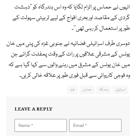
انہوں نے حماس پر الزام لگایا کہ وہ اس بندرگاہ کو “دہشت
گردی کے مقاصد اور بحری افواج کے لیے تربیتی سہولت کے
طور پر استعمال کر رہی تھی‘‘۔
دوسری طرف اسرائیلی فضائیہ نے جنوبی غزہ کی پٹی میں خان
یونس کے مشرقی علاقوں پر رات کے وقت پمفلٹ گرائے جن
میں خان یونس کے مشرق میں رہنے والوں سے کہا گیا ہے کہ
وہ فوجی کارروائی سے قبل فوری طور پر علاقہ خالی کریں۔
اسرائیل
بندرگاہ
حماس
غزہ
LEAVE A REPLY