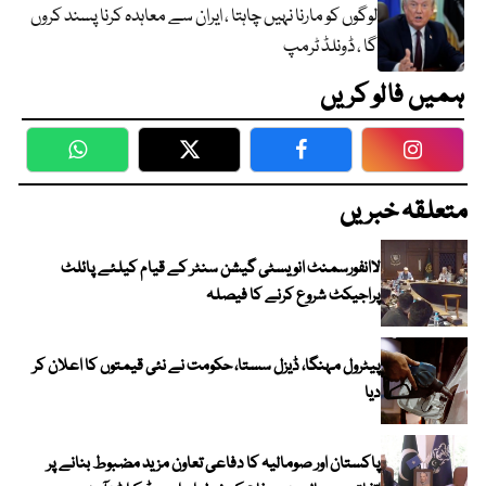
لوگوں کو مارنا نہیں چاہتا ، ایران سے معاہدہ کرنا پسند کروں
گا ، ڈونلڈ ٹرمپ
ہمیں فالو کریں
WhatsApp
Twitter
Facebook
Faceboo
متعلقہ خبریں
لاانفورسمنٹ انویسٹی گیشن سنٹر کے قیام کیلئے پائلٹ
پراجیکٹ شروع کرنے کا فیصلہ
پیٹرول مہنگا، ڈیزل سستا، حکومت نے نئی قیمتوں کا اعلان کر
دیا
پاکستان اور صومالیہ کا دفاعی تعاون مزید مضبوط بنانے پر