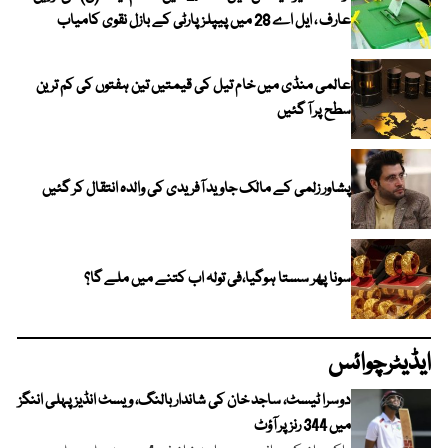
عارف ، ایل اے 28 میں پیپلز پارٹی کے بازل نقوی کامیاب
عالمی منڈی میں خام تیل کی قیمتیں تین ہفتوں کی کم ترین
سطح پر آ گئیں
پشاور زلمی کے مالک جاوید آفریدی کی والدہ انتقال کر گئیں
سونا پھر سستا ہوگیا،فی تولہ اب کتنے میں ملے گا؟
ایڈیٹرچوائس
دوسرا ٹیسٹ، ساجد خان کی شاندار بالنگ، ویسٹ انڈیز پہلی اننگز
میں 344 رنز پر آؤٹ