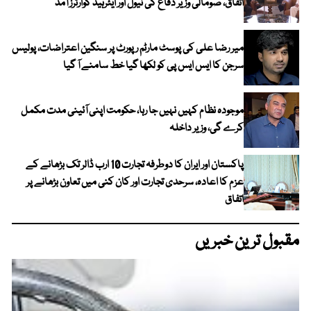
اتفاق، صومالی وزیر دفاع کی نیول اور ایئرہیڈ کوارٹرز آمد
میر رضا علی کی پوسٹ مارٹم رپورٹ پر سنگین اعتراضات، پولیس
سرجن کا ایس ایس پی کو لکھا گیا خط سامنے آ گیا
موجودہ نظام کہیں نہیں جا رہا، حکومت اپنی آئینی مدت مکمل
کرے گی، وزیر داخلہ
پاکستان اور ایران کا دوطرفہ تجارت 10 ارب ڈالر تک بڑھانے کے
عزم کا اعادہ، سرحدی تجارت اور کان کنی میں تعاون بڑھانے پر
اتفاق
مقبول ترین خبریں