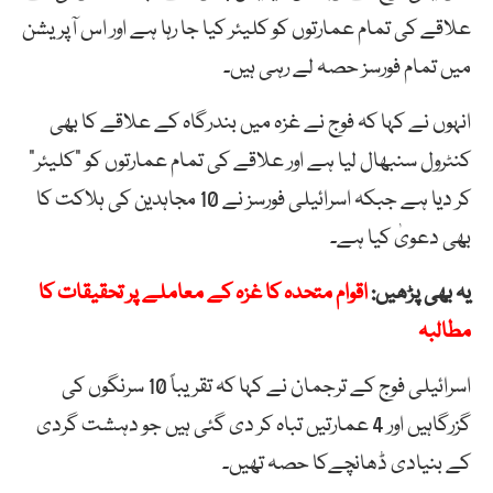
علاقے کی تمام عمارتوں کو کلیئر کیا جا رہا ہے اور اس آپریشن
میں تمام فورسز حصہ لے رہی ہیں۔
انہوں نے کہا کہ فوج نے غزہ میں بندرگاہ کے علاقے کا بھی
کنٹرول سنبھال لیا ہے اور علاقے کی تمام عمارتوں کو “کلیئر”
کر دیا ہے جبکہ اسرائیلی فورسز نے 10 مجاہدین کی ہلاکت کا
بھی دعویٰ کیا ہے۔
یہ بھی پڑھیں:
اقوام متحدہ کا غزہ کے معاملے پر تحقیقات کا
مطالبہ
اسرائیلی فوج کے ترجمان نے کہا کہ تقریباً 10 سرنگوں کی
گزرگاہیں اور 4 عمارتیں تباہ کر دی گئی ہیں جو دہشت گردی
کے بنیادی ڈھانچےکا حصہ تھیں۔