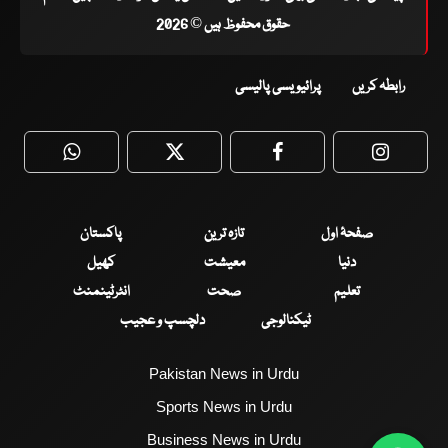
حقوق محفوظ ہیں © 2026
رابطہ کریں
پرائیویسی پالیسی
WhatsApp
Twitter
Facebook
Faceboo
صفحۂ اول
تازہ ترین
پاکستان
دنیا
معیشت
کھیل
تعلیم
صحت
انٹرٹینمنٹ
ٹیکنالوجی
دلچسپ و عجیب
Pakistan News in Urdu
Sports News in Urdu
Business News in Urdu