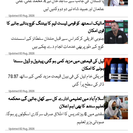
پاکستان کی جانب سے ساجد خان نے 4، محمد علی، علی
عثمان اور عبید شاہ نے دو دو وکٹیں لیں
Updated 03 Aug, 2026
مائیک اسمتھ کو قومی ٹیسٹ ٹیم کا بیٹنگ کوچ بنائے جانے کا
قوی امکان
جنوبی افریقی کرکٹر اس سے قبل ملتان سلطانز کے اسسٹنٹ
کوچ کے طور پر بھی خدمات انجام دے چکے ہیں
Updated 03 Aug, 2026
تیل کی قیمتوں میں مزید کمی ہو گئی، پیٹرول و ڈیزل سستا
ہونے کا امکان
امریکی خام تیل کی فی بیرل قیمت مزید کمی کے ساتھ 78.97
ڈالر کی سطح پر آ گئی
Updated 03 Aug, 2026
اسلام آباد میں تعلیمی ادارے کل سے کھل جائیں گے، محکمہ
تعلیم سندھ کا بھی اہم اعلان
ہفتے میں 6 روز تدریس کا اطلاق صرف سرکاری اسکولوں پر ہوگا،
صوبائی وزیر تعلیم
Updated 02 Aug, 2026