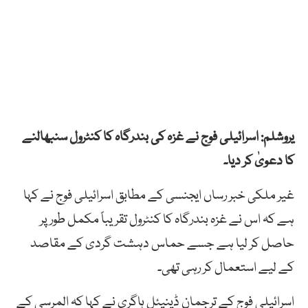
یروشلم: اسرائیلی فوج نے غزہ کی بندرگاہ کا کنٹرول سنبھالنے
کا دعویٰ کر دیا۔
غیر ملکی خبر رساں ایجنسی کے مطابق اسرائیلی فوج نے کہا
ہے کہ اس نے غزہ بندرگاہ کا کنٹرول تقریباً مکمل طور پر
حاصل کر لیا ہے جسے حماس دہشت گردی کے مقاصد
کے لیے استعمال کر رہی تھی۔
اسرائیلی فوج کے ترجمان ڈینیئل ہاگری نے کہا کہ المرسی کے