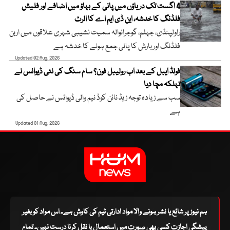
4 اگست تک دریاؤں میں پانی کے بہاؤ میں اضافے اور فلیش
فلڈنگ کا خدشہ، این ڈی ایم اے کا الرٹ
راولپنڈی، جہلم، گوجرانوالہ سمیت نشیبی شہری علاقوں میں اربن
فلڈنگ اور بارش کا پانی جمع ہونے کا خدشہ ہے
Updated 02 Aug, 2026
فولڈ ایبل کے بعد اب رولیبل فون؟ سام سنگ کی نئی ڈیوائس نے
تہلکہ مچا دیا
سب سے زیادہ توجہ زیڈ نائن کوڈ نیم والی ڈیوائس نے حاصل کی
ہے
Updated 01 Aug, 2026
ہم نیوز پر شائع یا نشر ہونے والا مواد ادارتی ٹیم کی کاوش ہے۔ اس مواد کو بغیر
پیشگی اجازت کسی بھی صورت میں استعمال یا نقل کرنا درست نہیں۔ تمام