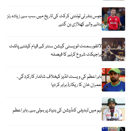
جوس بٹلر ٹی ٹوئنٹی کرکٹ کی تاریخ میں سب سے زیادہ رنز
بنانے والے کھلاڑی بن گئے
لاانفورسمنٹ انویسٹی گیشن سنٹر کے قیام کیلئے پائلٹ
پراجیکٹ شروع کرنے کا فیصلہ
بابر اعظم کی ویسٹ انڈیز کیخلاف شاندار کارکردگی ،
عمران خان کا ریکارڈ برابر کر دیا
ٹیم میں تبدیلی کنڈیشن کی بنیاد پر ہوتی ہے، بابر اعظم