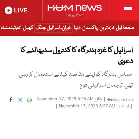
LIVE
6 Aug, 2026
صفحۂ اول
تازہ ترین
پاکستان
دنیا
ایران-اسرائیل جنگ
کھیل
انٹرٹینمنٹ
اسرائیل کا غزہ بندرگاہ کا کنٹرول سنبھالنے کا
دعویٰ
حماس بندرگاہ کو اپنے مقاصد کیلئے استعمال کر رہی
تھی، ترجمان اسرائیلی فوج
|
شائع
November 17, 2023 5:25 AM
Ahmed Hussain
|
اپ ڈیٹ
|
November 17, 2023 6:37 AM