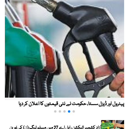
پیٹرول اور ڈیزل سستا، حکومت نے نئی قیمتوں کا اعلان کر دیا
آزاد کشمیر الیکشن ، ایل اے 27 میں مسلم لیگ (ن) کی نورین