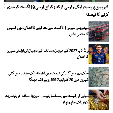
کیریبین پریمیئر لیگ ، قومی کرکٹرز کو این او سی 19 اگست کو جاری
آز
کرنے کا فیصلہ
چھی
میٹرو بس سروس 11 اگست سے بند کرنے کا اعلان، نجی کمپنی
کا حتمی نوٹس
ورلڈ کپ 2027 کے میزبان ممالک کے درمیان ٹی ٹوئنٹی سیریز
کا اعلان
ملک بھر میں آٹے کی قیمت میں اضافہ، ایک ہفتے میں کئی
شہروں میں 20 کلو تھیلا 100 روپے تک مہنگا
سونے کی قیمت میں مسلسل تیسرے روز بڑا اضافہ ، فی تولہ ریٹ
کہاں تک جا پہنچا؟