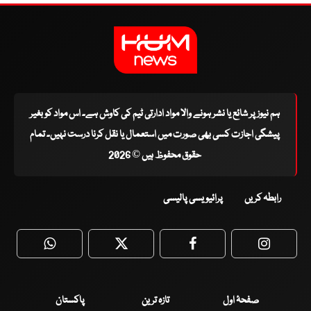
ہم نیوز پر شائع یا نشر ہونے والا مواد ادارتی ٹیم کی کاوش ہے۔ اس مواد کو بغیر
پیشگی اجازت کسی بھی صورت میں استعمال یا نقل کرنا درست نہیں۔ تمام
حقوق محفوظ ہیں © 2026
رابطہ کریں
پرائیویسی پالیسی
WhatsApp
Twitter
Facebook
Faceboo
صفحۂ اول
تازہ ترین
پاکستان