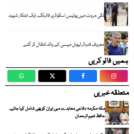
لکی مروت میں پولیس اسکواڈ پر فائرنگ، ایک اہلکار شہید
معروف فٹبالر لیونل میسی کے والد انتقال کر گئے
ہمیں فالو کریں
WhatsApp
Twitter
Facebook
Faceboo
متعلقہ خبریں
مکہ مکرمہ دفاعی معاہدے میں ایران کو بھی شامل کیا جائے،
حافظ نعیم الرحمان