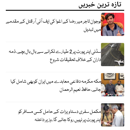
تازہ ترین خبریں
نوجوان تاجر میر رضا کے اغوا کی ایف آئی آر قتل کے مقدمے
میں تبدیل
سڈنی ایئرپورٹ پر 2 طیارے ٹکرانے سے بال بال بچے، ذمہ
داران کے خلاف تحقیقات شروع
مکہ مکرمہ دفاعی معاہدے میں ایران کو بھی شامل کیا
جائے، حافظ نعیم الرحمان
مکمل سفری دستاویزات کے حامل کسی مسافر کو
ایئرپورٹ پر نہیں روکا جائے گا، وزیر داخلہ