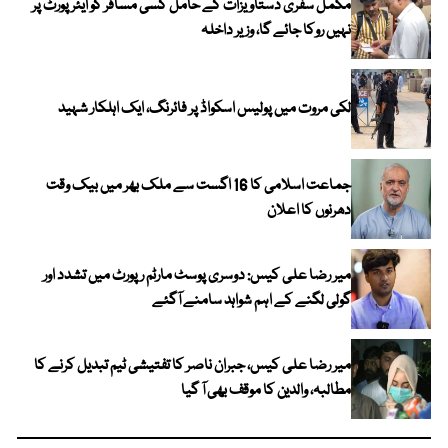
مکمل سفری دستاویزات کے حامل کسی مسافر کو ایئرپورٹ پر
نہیں روکا جائے گا، وزیر داخلہ
لکی مروت میں پولیس اسکواڈ پر فائرنگ، ایک اہلکار شہید
جماعت اسلامی کا 16 اگست سے ملک بھر میں بیک وقت
دھرنوں کا اعلان
میر رضا علی کیس: دوسری پوسٹ مارٹم رپورٹ میں تشدد اور
گولی لگنے کے اہم شواہد سامنے آگئے
میر رضا علی کیس، جبران ناصر کا تفتیشی ٹیم تبدیل کرنے کا
مطالبہ، والدین کا موقف بھی آ گیا