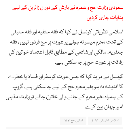
سعودی وزارت حج و عمرہ نے بارش کے دوران زائرین کے لیے
ہدایات جاری کردیں
اسلامی نظریاتی کونسل نے کہا کہ فقہ حنفیہ اور فقہ حنبلی
کے تحت محرم میسر نہ ہونے پر عورت پر حج فرض نہیں ، فقہ
جعفریہ، مالکی اور شافعی کے مطابق قابل اعتماد خواتین کی
رفاقت پر عورت حج پر جا سکتی ہے۔
کونسل نے مزید کہا کہ جس عورت کو سفر اور فساد یا خطرے
کا اندیشہ نہ ہو بغیر محرم حج کے لیے جا سکتی ہے، گروپ
کے ہمراہ بغیر محرم کے جانے والی خاتون جائے تو وزارت مذہبی
امور چھان بین کرے۔
اسلامی نطریاتی کونسل
خواتین حج اجازت