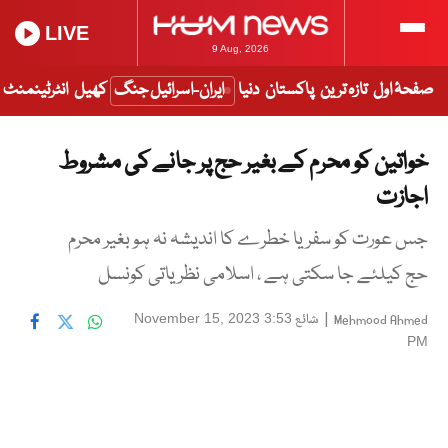
LIVE
9 Aug, 2026
صفحۂ اول
تازہ ترین
پاکستان
دنیا
ایران-اسرائیل جنگ
کھیل
انٹرٹینمنٹ
خواتین کو محرم کے بغیر حج پر جانے کی مشروط
اجازت
جس عورت کو سفر یا خطرے کا اندیشہ نہ ہو بغیر محرم
حج کیلئے جا سکتی ہے ، اسلامی نظریاتی کونسل
|
شائع
November 15, 2023 3:53
Mehmood Ahmed
PM