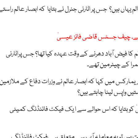
ہاں ہیں؟ جس پر اٹارنی جنرل نے بتایا کہ ابصار عالم راستے
ہے، چیف جسٹس قاضی فائز عیسیٰ
ا فیض آباد دھرنے کے وقت عہدہ کیا تھا؟ جس پراٹارنی
یمرا کے چیئرمین تھے۔
رکس میں کہا کہ ابصار عالم نے وزرات دفاع کے ملازمین
ستیں واپس لینا چاہتے ہیں؟
 کو بتایا کہ اس حوالے سے ا یک فیکٹ فائنڈنگ کمیٹی
ت ہیں تو یہ معاملہ آپ سے متعلق ہے،فیکٹ فائنڈنگ