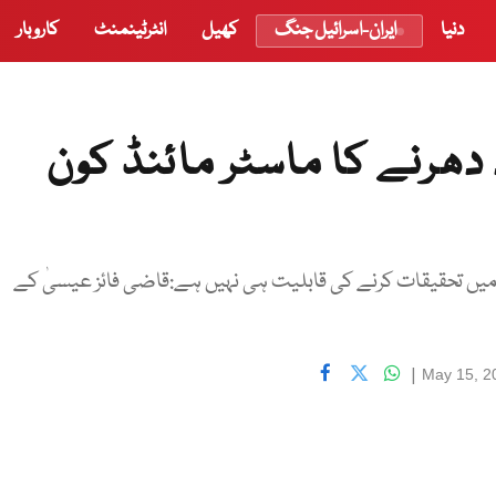
دنیا
ایران-اسرائیل جنگ
کھیل
انٹرٹینمنٹ
کاروبار
دھرنے کا ماسٹر مائنڈ کون
ں تحقیقات کرنے کی قابلیت ہی نہیں ہے:قاضی فائز عیسیٰ کے
|
May 15, 2