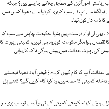
ب ریاستی امور آئین کے مطابق چلائے جارہے ہیں ؟ جبکہ
 تو لگتا ہے آپ نے سب کو بری کر دیا ہے، دھرنا کیس میں
ا ذمہ دار کون تھا۔
ھی ٹی او آر درست نہیں بنایا، حکومت چاہتی ہے سب کو
ےکا نقصان ہوا مگر حکومت کو پرواہ ہی نہیں، کمیٹی رپورٹ کا
یٹی کی رپورٹ عدالت میں پیش ہوگی تاکہ کارروائی
 گے، عدالت آپ کا کام کیوں کرے؟ فیض آباد دھرنا فیصلے
داخلہ کمیٹی کا حصہ ہیں، وہ کیا کام کریں گے؟ کتنے پل
تے ہوئے کہا حکومتی کمیٹی کے ٹی او آرسے تو سب بری ہو