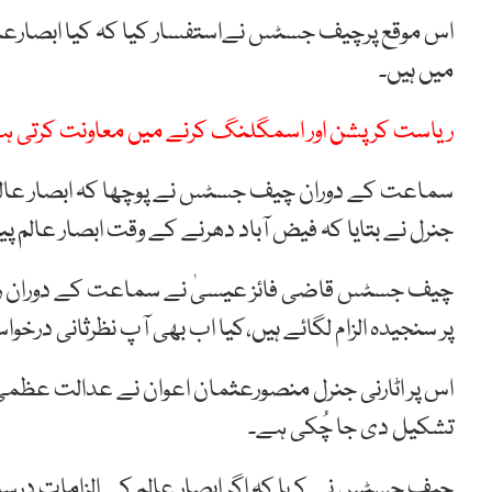
اس موقع پرچیف جسٹس نےاستفسار کیا کہ کیا ابصارعالم ی
میں ہیں۔
ریاست کرپشن اور اسمگلنگ کرنے میں معاونت کرتی 
سماعت کے دوران چیف جسٹس نے پوچھا کہ ابصار عالم ک
جنرل نے بتایا کہ فیض آباد دھرنے کے وقت ابصار عالم پ
چیف جسٹس قاضی فائز عیسیٰ نے سماعت کے دوران ریما
پر سنجیدہ الزام لگائے ہیں،کیا اب بھی آپ نظرثانی درخوا
اس پر اٹارنی جنرل منصورعثمان اعوان نے عدالت عظمیٰ
تشکیل دی جا چُکی ہے۔
چیف جسٹس نے کہا کہ اگر ابصار عالم کے الزامات درس