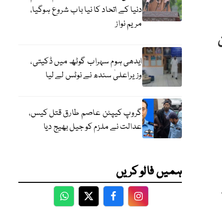
دنیا کے اتحاد کا نیا باب شروع ہوگیا،
مریم نواز
ایدھی ہوم سہراب گوٹھ میں ڈکیتی،
وزیراعلیٰ سندھ نے نوٹس لے لیا
گروپ کیپٹن عاصم طارق قتل کیس،
عدالت نے ملزم کو جیل بھیج دیا
ہمیں فالو کریں
WhatsApp
Twitter
Facebook
Facebook