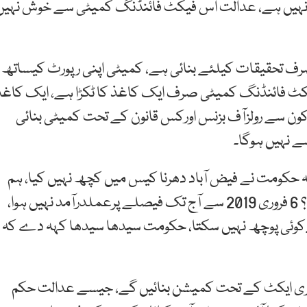
ل نہیں ہے، عدالت اس فیکٹ فائنڈنگ کمیٹی سے خوش نہیں
رف تحقیقات کیلئے بنائی ہے، کمیٹی اپنی رپورٹ کیساتھ
 فائنڈنگ کمیٹی صرف ایک کاغذ کا ٹکڑا ہے، ایک کاغذ
ون سے رولزآف بزنس اورکس قانون کے تحت کمیٹی بنائی
 نہیں ہوگا۔
حکومت نے فیض آباد دھرنا کیس میں کچھ نہیں کیا، ہم
جاننا چاہتے ہیں فیض آباد دھرنے کا ماسٹرمائنڈ کون تھا؟ 6 فروری 2019 سے آج تک فیصلے پرعملدرآمد نہیں ہوا،
ھےکوئی پوچھ نہیں سکتا، حکومت سیدھا سیدھا کہہ دے کہ
ائری ایکٹ کے تحت کمیشن بنائیں گے، جیسے عدالت حکم