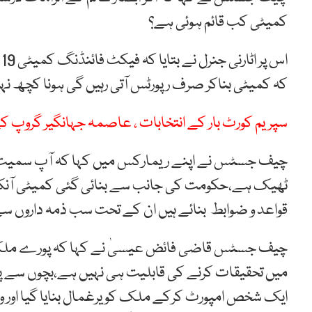
کمیٹی کب قائم ہوئی ہے؟
ا
کہ کمیٹی بناکر صرف رپورٹس آتی رہیں گی ہونا کچھ نہ
سپریم کورٹ بار کے انتخابات ، عاصمہ جہانگیر گروپ
چیف جسٹس نے اپنے ریمارکس میں کہا کہ آپ سمیت س
ٹھیک ہے،حکومت کی جانب سے بنائی گئی کمیٹی آنکھ
قواعد و ضوابط بنائے ہیں ان کے تحت سب ذمہ داروں سے
چیف جسٹس قاضی فائض عیسیٰ نے کہا کہ پورے ملک 
میں تحقیقات کرنے کی قابلیت ہی نہیں ہے،بچوں سے پ
ایک شخص امپورٹ کرکے ملک کو یرغمال بنایا گیا اور وہ