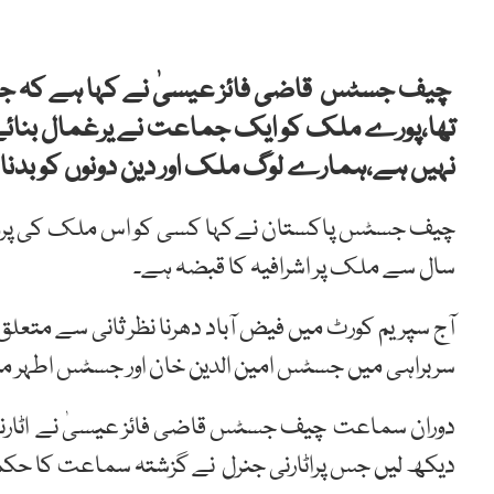
چیف جسٹس قاضی فائز عیسیٰ نے کہا ہے کہ جاننا 
تھا،پورے ملک کو ایک جماعت نے یرغمال بنائے
نہیں ہے،ہمارے لوگ ملک اور دین دونوں کو بدنام
سال سے ملک پر اشرافیہ کا قبضہ ہے۔
آج سپریم کورٹ میں فیض آباد دھرنا نظر ثانی سے 
سربراہی میں جسٹس امین الدین خان اور جسٹس اطہر من اللہ پر مشتمل 3
دوران سماعت چیف جسٹس قاضی فائز عیسیٰ نے اٹارنی
دیکھ لیں جس پراٹارنی جنرل نے گزشتہ سماعت کا حکمن