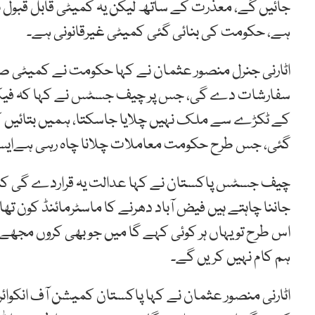
جائیں گے، معذرت کے ساتھ لیکن یہ کمیٹی قابل قبو
ہے، حکومت کی بنائی گئی کمیٹی غیرقانونی ہے۔
اٹارنی جنرل منصور عثمان نے کہا حکومت نے کمیٹی ص
سفارشات دے گی، جس پر چیف جسٹس نے کہا کہ فیکٹ
کے ٹکڑے سے ملک نہیں چلایا جاسکتا، ہمیں بتائیں ک
گئی، جس طرح حکومت معاملات چلانا چاہ رہی ہےایسے
چیف جسٹس پاکستان نے کہا عدالت یہ قراردے گی کہ 
اس طرح تو یہاں ہر کوئی کہے گا میں جو بھی کروں مج
ہم کام نہیں کریں گے۔
اٹارنی منصور عثمان نے کہا پاکستان کمیشن آف انکو