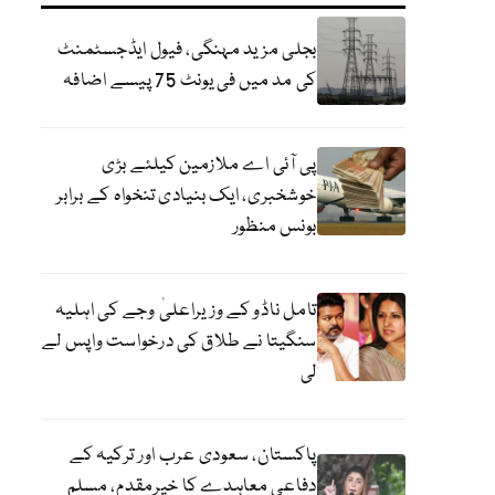
بجلی مزید مہنگی، فیول ایڈجسٹمنٹ
کی مد میں فی یونٹ 75 پیسے اضافہ
پی آئی اے ملازمین کیلئے بڑی
خوشخبری، ایک بنیادی تنخواہ کے برابر
بونس منظور
تامل ناڈو کے وزیراعلیٰ وجے کی اہلیہ
سنگیتا نے طلاق کی درخواست واپس لے
لی
پاکستان، سعودی عرب اور ترکیہ کے
دفاعی معاہدے کا خیرمقدم، مسلم