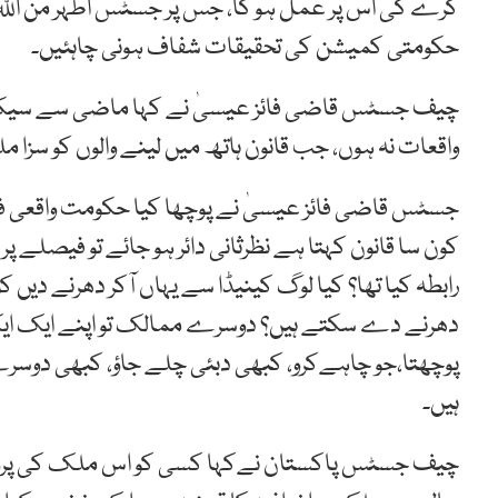
کرے گی اس پر عمل ہو گا، جس پر جسٹس اطہر من اللہ ن
حکومتی کمیشن کی تحقیقات شفاف ہونی چاہئیں۔
چیف جسٹس قاضی فائز عیسیٰ نے کہا ماضی سے سیکھ
واقعات نہ ہوں، جب قانون ہاتھ میں لینے والوں کو سزا م
جسٹس قاضی فائز عیسیٰ نے پوچھا کیا حکومت واقعی ف
کون سا قانون کہتا ہے نظرثانی دائر ہو جائے تو فیصلے
رابطہ کیا تھا؟ کیا لوگ کینیڈا سے یہاں آکر دھرنے دیں 
دھرنے دے سکتے ہیں؟ دوسرے ممالک تو اپنے ایک ایک
پوچھتا،جو چاہےکرو، کبھی دبئی چلے جاؤ، کبھی دوسرے
ہیں۔