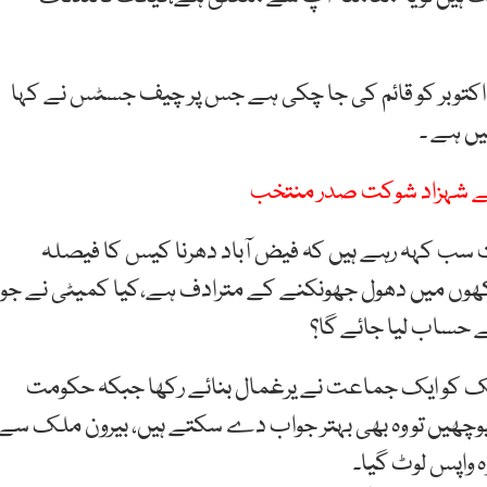
س پر اٹارنی جنرل نے بتایا کہ فیکٹ فائنڈنگ کمیٹی 19 اکتوبر کو قائم کی جا چکی ہے جس پر چیف جسٹس نے کہا
یں ہے ۔
 کے شہزاد شوکت صدر منتخب
ب کہہ رہے ہیں کہ فیض آباد دھرنا کیس کا فیصلہ
وں میں دھول جھونکنے کے مترادف ہے،کیا کمیٹی نے جو
 حساب لیا جائے گا؟
کو ایک جماعت نے یرغمال بنائے رکھا جبکہ حکومت
وچھیں تو وہ بھی بہتر جواب دے سکتے ہیں، بیرون ملک سے
 واپس لوٹ گیا۔