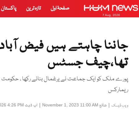
صفحۂ اول
تازہ ترین
پاکستان
7 Aug, 2026
جاننا چاہتے ہیں فیض آباد 
تھا،چیف جسٹس
پورے ملک کو ایک جماعت نے یرغمال بنائے رکھا ، حکومت می
ریمارکس
|
شائع
|
اپ ڈیٹ
026 4:26 PM
November 1, 2023 11:00 AM
ویب ڈیسک