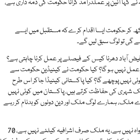
ے کہا آئین پر عملدرآمد کرانا حکومت کی ذمہ داری ہے،
 کر حکومت ایسا اقدام کرےکہ مستقبل میں ایسے
لے گی تو لوگ سبق لیں گے۔
یض آباد دھرنا کیس کے فیصلے پر عمل کرنا چاہتی ہے؟
 پر عمل نہیں ہو گا؟ کیا حکومت نے کینیڈین حکومت سے
کوئی نہیں پوچھے گا؟ کیا پاکستانی کینیڈا جاکر اس طرح
 شہری کی حفاظت کرتے ہیں، پاکستان میں کوئی نہیں
 ملک، ہمارے لوگ ملک اور دین دونوں کو بدنام کر رہے
چیف جسٹس پاکستان نےکہا کسی کو اس ملک کی پرواہ نہیں ہے، یہ ملک صرف اشرافیہ کیلئے نہیں ہے، 70