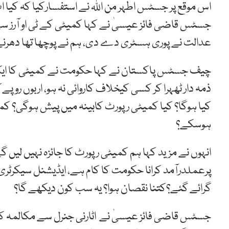
اس موقع پر جسٹس اطہر من اللہ نے استفسارکیا کہ کیا ا
جسٹس قاضی فائز عیسیٰ نے کہا کمیٹی کے ٹی او آرز سے
عدالت نے پوری ہسٹری دے دی، ہم نے پوچھا تھا دھرنے ک
چیف جسٹس پاکستان نے کہا حکومت نے کمیٹی کا ایک ب
ذمہ دار ٹھہرا کر کسی کیخلاف کاروائی نہ ہو، اربوں روپ
کیا ہوگا؟ کیا کمیٹی رپورٹ کابینہ میں پیش ہوگی؟ کم
ہوسکے؟
انہوں نے مزید کہا ہم کمیٹی رپورٹ کا جائزہ نہیں لیں
پرعملدرآمد کرانا حکومت کا کام ہے، ایڈیشنل سیکرٹری 
گرائے گئے؟کتنا نقصان ہوا؟ یہ سب کون دیکھے گا؟
جسٹس قاضی فائز عیسیٰ نے اٹارنی جنرل سے مکالمہ کر