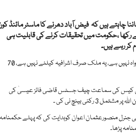
چاہتے ہیں کہ فیض آباد دھرنے کا ماسٹر مائنڈ کون
 رکھا ،حکومت میں تحقیقات کرنے کی قابلیت ہی
 کر رہے ہیں۔
چیف جسٹس پاکستان نےکہا کسی کو اس ملک کی پرواہ نہیں ہے، یہ ملک صرف اشرافیہ کیلئے نہیں ہے، 70
متعلق کیس کی سماعت چیف جسٹس قاضی فائز عیسیٰ کی
 رکنی بینچ نی کی ۔
 جنرل منصورعثمان اعوان کوہدایت کی کہ پہلے حکمنامہ
امہ پڑھا۔