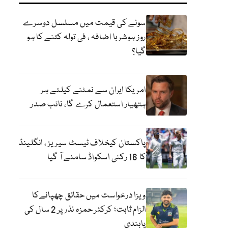
سونے کی قیمت میں مسلسل دوسرے
روز ہوشربا اضافہ ، فی تولہ کتنے کا ہو
گیا؟
امریکا ایران سے نمٹنے کیلئے ہر
ہتھیار استعمال کرے گا، نائب صدر
پاکستان کیخلاف ٹیسٹ سیریز ، انگلینڈ
کا 16 رکنی اسکواڈ سامنے آ گیا
ویزا درخواست میں حقائق چھپانےکا
الزام ثابت؛ کرکٹر حمزہ نذر پر 2 سال کی
پابندی