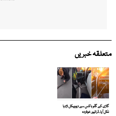
متعلقہ خبریں
گاڑی کے گلَو باکس سے دیوہیکل اژدہا
نکل آیا، ڈرائیور خوفزدہ