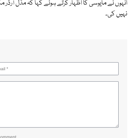
انہوں نے مایوسی کا اظہار کرتے ہوئے کہا کہ مڈل آرڈر م
نہیں کی۔
 comment.