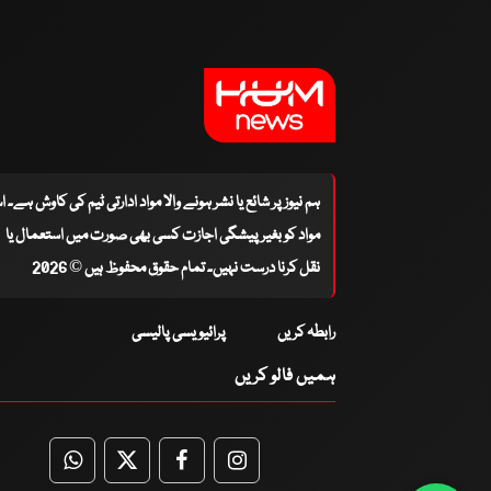
ہم نیوز پر شائع یا نشر ہونے والا مواد ادارتی ٹیم کی کاوش ہے۔ 
مواد کو بغیر پیشگی اجازت کسی بھی صورت میں استعمال یا
نقل کرنا درست نہیں۔ تمام حقوق محفوظ ہیں © 2026
رابطہ کریں
پرائیویسی پالیسی
ہمیں فالو کریں
WhatsApp
Twitter
Facebook
Facebook