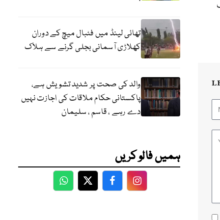
تھائی لینڈ میں فٹبال میچ کے دوران
کھلاڑی آسمانی بجلی گرنے سے ہلاک
L
والد کی صحت پر شدید تشویش ہے،
پاکستانی حکام ملاقات کی اجازت نہیں
دے رہے ، قاسم ، سلیمان
ہمیں فالو کریں
WhatsApp
Twitter
Facebook
Facebook