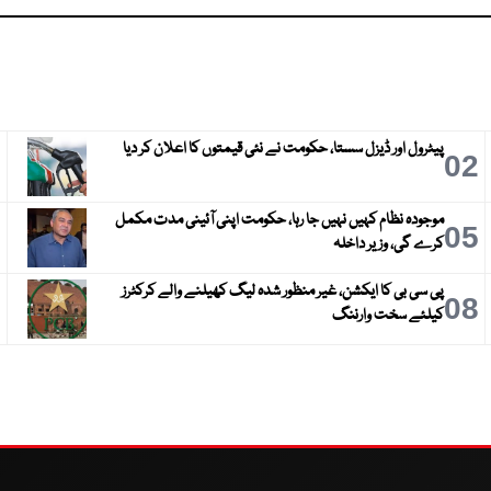
پیٹرول اور ڈیزل سستا، حکومت نے نئی قیمتوں کا اعلان کر دیا
3
02
موجودہ نظام کہیں نہیں جا رہا، حکومت اپنی آئینی مدت مکمل
6
05
کرے گی، وزیر داخلہ
پی سی بی کا ایکشن، غیر منظور شدہ لیگ کھیلنے والے کرکٹرز
9
08
کیلئے سخت وارننگ