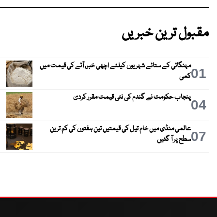
مقبول ترین خبریں
مہنگائی کے ستائے شہریوں کیلئے اچھی خبر، آٹے کی قیمت میں
01
کمی
پنجاب حکومت نے گندم کی نئی قیمت مقرر کردی
04
عالمی منڈی میں خام تیل کی قیمتیں تین ہفتوں کی کم ترین
07
سطح پر آ گئیں