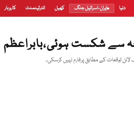
دنیا
ایران-اسرائیل جنگ
کھیل
انٹرٹینمنٹ
کاروبار
ہ سے شکست ہوئی،بابراعظم
لائن توقعات کے مطابق پرفارم نہیں کرسکی۔