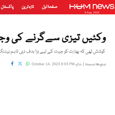
صفحۂ اول
تازہ ترین
پاکستان
6 Aug, 2026
وکٹیں تیزی سےگرنے کی وج
کوشش تھی کہ بھارت کو جیت کے لیے بڑا ہدف دیں تاہم بیٹنگ 
|
شائع
October 14, 2023 8:03 PM
Hasnat Mughal