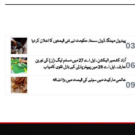
پیٹرول مہنگا، ڈیزل سستا، حکومت نے نئی قیمتوں کا اعلان کر دیا
0
آزاد کشمیر الیکشن ، ایل اے 27 میں مسلم لیگ (ن) کی نورین
0
عارف ، ایل اے 28 میں پیپلز پارٹی کے بازل نقوی کامیاب
عالمی مارکیٹ میں سونے کی قیمت میں بڑا اضافہ
0