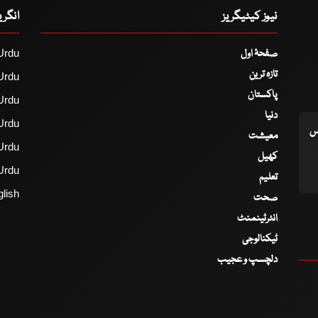
نیوز کیٹیگریز
انگر
صفحۂ اول
Urdu
تازہ ترین
Urdu
پاکستان
Urdu
دنیا
Urdu
اس
معیشت
Urdu
کھیل
Urdu
تعلیم
lish
صحت
انٹرٹینمنٹ
ٹیکنالوجی
دلچسپ و عجیب