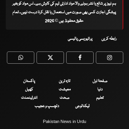
ہم نیوز پر شائع یا نشر ہونے والا مواد ادارتی ٹیم کی کاوش ہے۔ اس مواد کو بغیر
پیشگی اجازت کسی بھی صورت میں استعمال یا نقل کرنا درست نہیں۔ تمام
حقوق محفوظ ہیں © 2026
رابطہ کریں
پرائیویسی پالیسی
WhatsApp
Twitter
Facebook
Faceboo
صفحۂ اول
تازہ ترین
پاکستان
دنیا
معیشت
کھیل
تعلیم
صحت
انٹرٹینمنٹ
ٹیکنالوجی
دلچسپ و عجیب
Pakistan News in Urdu