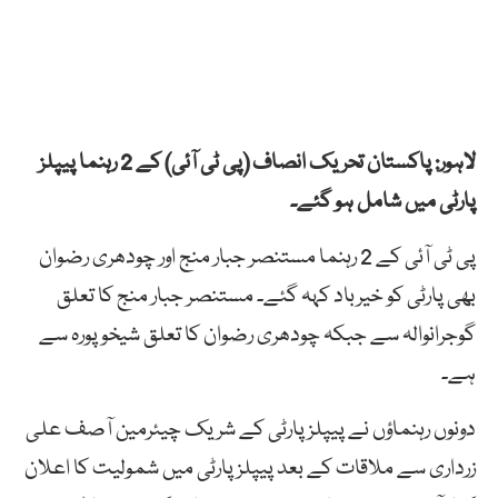
لاہور: پاکستان تحریک انصاف (پی ٹی آئی) کے 2 رہنما پیپلز
پارٹی میں شامل ہو گئے۔
پی ٹی آئی کے 2 رہنما مستنصر جبار منج اور چودھری رضوان
بھی پارٹی کو خیرباد کہہ گئے۔ مستنصر جبار منج کا تعلق
گوجرانوالہ سے جبکہ چودھری رضوان کا تعلق شیخوپورہ سے
ہے۔
دونوں رہنماؤں نے پیپلز پارٹی کے شریک چیئرمین آصف علی
زرداری سے ملاقات کے بعد پیپلز پارٹی میں شمولیت کا اعلان