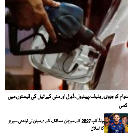
عوام کو جزوی ریلیف، پیٹرول، ڈیزل اور مٹی کے تیل کی قیمتوں میں
4 روز میں سونے کی قیمت میں بڑا اضافہ
کمی
ورلڈ کپ 2027 کے میزبان ممالک کے درمیان ٹی ٹوئنٹی سیریز
کا اعلان