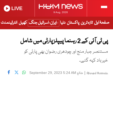
LIVE
9 Aug, 2026
صفحۂ اول
تازہ ترین
پاکستان
دنیا
ایران-اسرائیل جنگ
کھیل
انٹرٹینمنٹ
پی ٹی آئی کے 2 رہنما پیپلز پارٹی میں شامل
مستنصر جبار منج اور چودھری رضوان بھی پارٹی کو
خیرباد کہہ گئے۔
|
شائع
September 29, 2023 5:24 AM
Ahmed Hussain