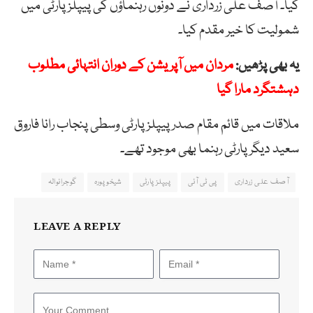
کیا۔ آصف علی زرداری نے دونوں رہنماؤں کی پیپلز پارٹی میں
شمولیت کا خیر مقدم کیا۔
یہ بھی پڑھیں:
مردان میں آپریشن کے دوران انتہائی مطلوب
دہشتگرد مارا گیا
ملاقات میں قائم مقام صدر پیپلز پارٹی وسطی پنجاب رانا فاروق
سعید دیگر پارٹی رہنما بھی موجود تھے۔
آصف علی زرداری
پی ٹی آئی
پیپلز پارٹی
شیخوپورہ
گوجرانوالہ
LEAVE A REPLY