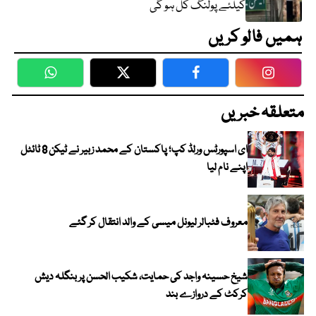
کیلئے پولنگ کل ہو گی
ہمیں فالو کریں
WhatsApp
Twitter
Facebook
Faceboo
متعلقہ خبریں
ای اسپورٹس ورلڈ کپ؛ پاکستان کے محمد زبیر نے ٹیکن 8 ٹائٹل
اپنے نام لیا
معروف فٹبالر لیونل میسی کے والد انتقال کر گئے
شیخ حسینہ واجد کی حمایت، شکیب الحسن پر بنگلہ دیش
کرکٹ کے دروازے بند