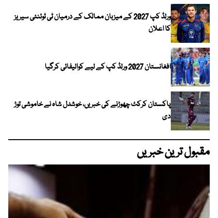
ورلڈ کپ 2027 کے میزبان ممالک کے درمیان ٹی ٹوئنٹی سیریز
کا اعلان
افغانستان 2027 ورلڈ کپ کے لیے کوالیفائی کرگیا
پاکستان کرکٹ چھوڑنے کی خبریں، خوشدل شاہ نے خاموشی توڑ
دی
مقبول ترین خبریں