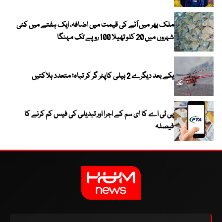
ملک بھر میں آٹے کی قیمت میں اضافہ، ایک ہفتے میں کئی
شہروں میں 20 کلو تھیلا 100 روپے تک مہنگا
یکے بعد دیگرے 2 ہیلی کاپٹر گر کر تباہ؛ متعدد ہلاکتیں
پی ٹی اے کا ای سم کے اجرا اور تبدیلی کی فیس کم کرنے کا
فیصلہ