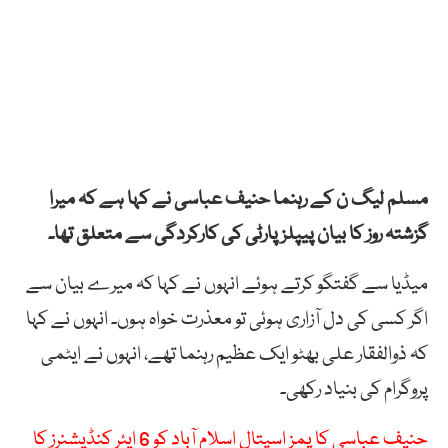
مسلم لیگ ن کے رہنما حنیف عباسی نے کہا ہے کہ میرا
گزشتہ روز کا بیان پیپلز پارٹی کی کارکردگی سے متعلق تھا۔
میڈیا سے گفتگو کرتے ہوئے انہوں نے کہا کہ میرے بیان سے
اگر کسی کی دل آزاری ہوئی تو معذرت خواہ ہوں۔ انہوں نے کہا
کہ ذوالفقار علی بھٹو ایک عظیم رہنما تھے، انہوں نے ایٹمی
پروگرام کی بنیاد رکھی۔
حنیف عباسی کا پمز اسپتال اسلام آباد کو 6 ایئر کنڈیشنرز کا