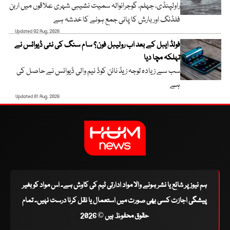
راولپنڈی، جہلم، گوجرانوالہ سمیت نشیبی شہری علاقوں میں اربن
فلڈنگ اور بارش کا پانی جمع ہونے کا خدشہ ہے
Updated 02 Aug, 2026
فولڈ ایبل کے بعد اب رولیبل فون؟ سام سنگ کی نئی ڈیوائس نے
تہلکہ مچا دیا
سب سے زیادہ توجہ زیڈ نائن کوڈ نیم والی ڈیوائس نے حاصل کی
ہے
Updated 01 Aug, 2026
ہم نیوز پر شائع یا نشر ہونے والا مواد ادارتی ٹیم کی کاوش ہے۔ اس مواد کو بغیر
پیشگی اجازت کسی بھی صورت میں استعمال یا نقل کرنا درست نہیں۔ تمام
حقوق محفوظ ہیں © 2026