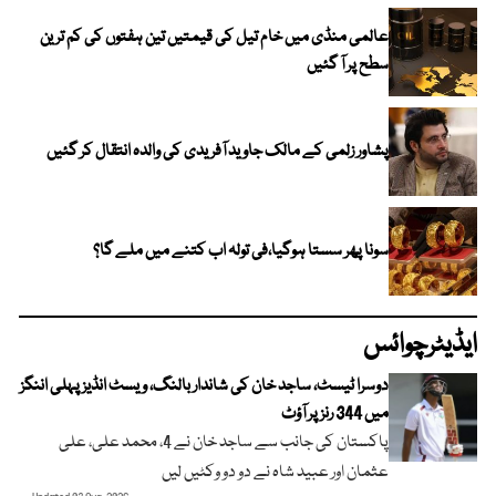
عالمی منڈی میں خام تیل کی قیمتیں تین ہفتوں کی کم ترین
سطح پر آ گئیں
پشاور زلمی کے مالک جاوید آفریدی کی والدہ انتقال کر گئیں
سونا پھر سستا ہوگیا،فی تولہ اب کتنے میں ملے گا؟
ایڈیٹرچوائس
دوسرا ٹیسٹ، ساجد خان کی شاندار بالنگ، ویسٹ انڈیز پہلی اننگز
میں 344 رنز پر آؤٹ
پاکستان کی جانب سے ساجد خان نے 4، محمد علی، علی
عثمان اور عبید شاہ نے دو دو وکٹیں لیں