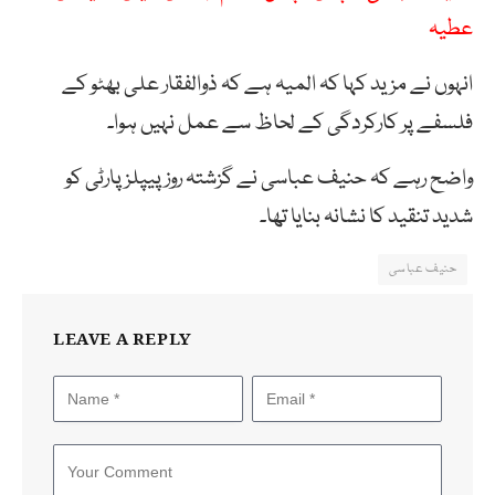
عطیہ
انہوں نے مزید کہا کہ المیہ ہے کہ ذوالفقار علی بھٹو کے
فلسفے پر کارکردگی کے لحاظ سے عمل نہیں ہوا۔
واضح رہے کہ حنیف عباسی نے گزشتہ روز پیپلز پارٹی کو
شدید تنقید کا نشانہ بنایا تھا۔
حنیف عباسی
LEAVE A REPLY