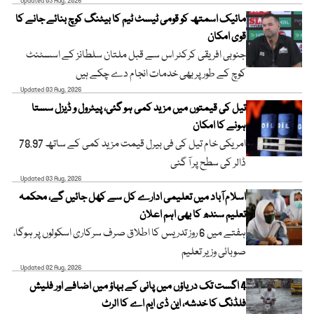
Updated 03 Aug, 2026
مائیک اسمتھ کو قومی ٹیسٹ ٹیم کا بیٹنگ کوچ بنائے جانے کا
قوی امکان
جنوبی افریقی کرکٹر اس سے قبل ملتان سلطانز کے اسسٹنٹ
کوچ کے طور پر بھی خدمات انجام دے چکے ہیں
Updated 03 Aug, 2026
تیل کی قیمتوں میں مزید کمی ہو گئی، پیٹرول و ڈیزل سستا
ہونے کا امکان
امریکی خام تیل کی فی بیرل قیمت مزید کمی کے ساتھ 78.97
ڈالر کی سطح پر آ گئی
Updated 03 Aug, 2026
اسلام آباد میں تعلیمی ادارے کل سے کھل جائیں گے، محکمہ
تعلیم سندھ کا بھی اہم اعلان
ہفتے میں 6 روز تدریس کا اطلاق صرف سرکاری اسکولوں پر ہوگا،
صوبائی وزیر تعلیم
Updated 02 Aug, 2026
4 اگست تک دریاؤں میں پانی کے بہاؤ میں اضافے اور فلیش
فلڈنگ کا خدشہ، این ڈی ایم اے کا الرٹ