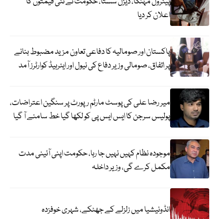
پیٹرول مہنگا، ڈیزل سستا، حکومت نے نئی قیمتوں کا
اعلان کر دیا
پاکستان اور صومالیہ کا دفاعی تعاون مزید مضبوط بنانے
پر اتفاق، صومالی وزیر دفاع کی نیول اور ایئرہیڈ کوارٹرز آمد
میر رضا علی کی پوسٹ مارٹم رپورٹ پر سنگین اعتراضات،
پولیس سرجن کا ایس ایس پی کو لکھا گیا خط سامنے آ گیا
موجودہ نظام کہیں نہیں جا رہا، حکومت اپنی آئینی مدت
مکمل کرے گی، وزیر داخلہ
انڈونیشیا میں زلزلے کے جھٹکے، شہری خوفزدہ