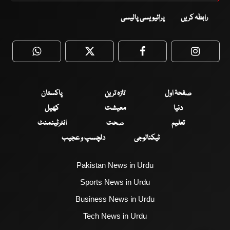
رابطہ کریں
پرائیویسی پالیسی
WhatsApp
Twitter
Facebook
Faceboo
صفحۂ اول
تازہ ترین
پاکستان
دنیا
معیشت
کھیل
تعلیم
صحت
انٹرٹینمنٹ
ٹیکنالوجی
دلچسپ و عجیب
Pakistan News in Urdu
Sports News in Urdu
Business News in Urdu
Tech News in Urdu