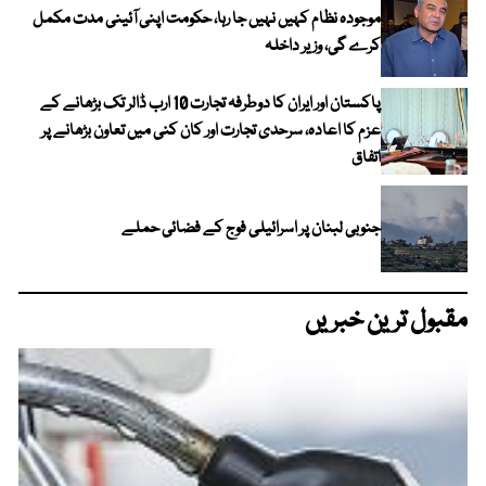
موجودہ نظام کہیں نہیں جا رہا، حکومت اپنی آئینی مدت مکمل
کرے گی، وزیر داخلہ
پاکستان اور ایران کا دوطرفہ تجارت 10 ارب ڈالر تک بڑھانے کے
عزم کا اعادہ، سرحدی تجارت اور کان کنی میں تعاون بڑھانے پر
اتفاق
جنوبی لبنان پر اسرائیلی فوج کے فضائی حملے
مقبول ترین خبریں