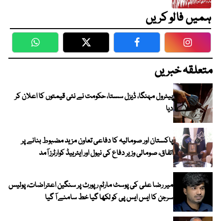
ہمیں فالو کریں
WhatsApp
Twitter
Facebook
Faceboo
متعلقہ خبریں
پیٹرول مہنگا، ڈیزل سستا، حکومت نے نئی قیمتوں کا اعلان کر
دیا
پاکستان اور صومالیہ کا دفاعی تعاون مزید مضبوط بنانے پر
اتفاق، صومالی وزیر دفاع کی نیول اور ایئرہیڈ کوارٹرز آمد
میر رضا علی کی پوسٹ مارٹم رپورٹ پر سنگین اعتراضات، پولیس
سرجن کا ایس ایس پی کو لکھا گیا خط سامنے آ گیا