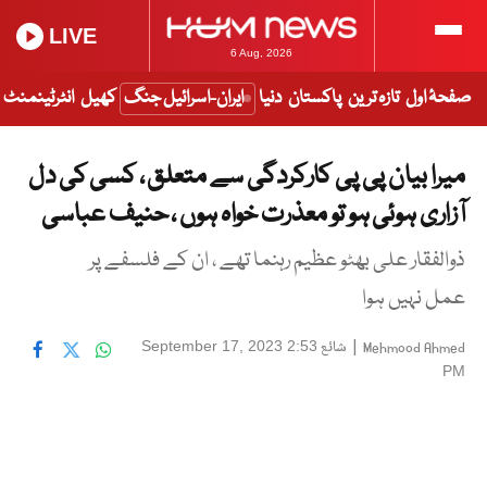
LIVE
6 Aug, 2026
صفحۂ اول
تازہ ترین
پاکستان
دنیا
ایران-اسرائیل جنگ
کھیل
انٹرٹینمنٹ
میرا بیان پی پی کارکردگی سے متعلق ، کسی کی دل
آزاری ہوئی ہو تو معذرت خواہ ہوں ، حنیف عباسی
ذوالفقار علی بھٹو عظیم رہنما تھے ، ان کے فلسفے پر
عمل نہیں ہوا
|
شائع
September 17, 2023 2:53
Mehmood Ahmed
PM