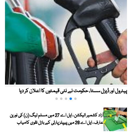
پیٹرول اور ڈیزل سستا، حکومت نے نئی قیمتوں کا اعلان کر دیا
آزاد کشمیر الیکشن ، ایل اے 27 میں مسلم لیگ (ن) کی نورین
عارف ، ایل اے 28 میں پیپلز پارٹی کے بازل نقوی کامیاب