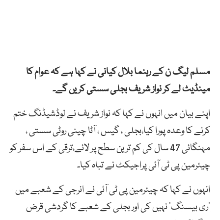
مسلم لیگ ن کے رہنما بلال کیانی نے کہا ہے کہ عوام کا
مینڈیٹ لے کر نواز شریف بجلی سستی کریں گے۔
اپنے بیان میں انہوں نے کہا کہ نواز شریف نے لوڈشیڈنگ ختم
کرنے کا وعدہ پورا کیا،بجلی ، گیس ، آٹا چینی روٹی سستی ،
مہنگائی 47 سال کی کم ترین سطح پر لائے،ترقی کے اس سفر کو
چیئرمین پی ٹی آئی پراجیکٹ نے تباہ کیا۔
انہوں نے کہا کہ چیئرمین پی ٹی آئی نے انرجی کے شعبے میں
’ری بیسنگ‘ نہیں کی اور بجلی کے شعبے کا گردشی قرض