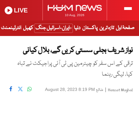
LIVE
10 Aug, 2026
صفحۂ اول
تازہ ترین
پاکستان
دنیا
ایران-اسرائیل جنگ
کھیل
انٹرٹینمنٹ
نواز شریف بجلی سستی کریں گے، بلال کیانی
ترقی کے اس سفر کو چیئرمین پی ٹی آئی پراجیکٹ نے تباہ
کیا، لیگی رہنما
|
شائع
August 28, 2023 8:19 PM
Hasnat Mughal