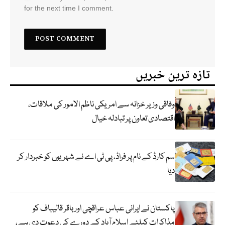
for the next time I comment.
تازہ ترین خبریں
وفاقی وزیر خزانہ سے امریکی ناظم الامور کی ملاقات،
اقتصادی تعاون پر تبادلہ خیال
سم کارڈ کے نام پر فراڈ، پی ٹی اے نے شہریوں کو خبردار کر
دیا
پاکستان نے ایرانی عباس عراقچی اورباقر قالیباف کو
مذاکرات کیلئے اسلام آباد کے دورے کی دعوت دی ہے،