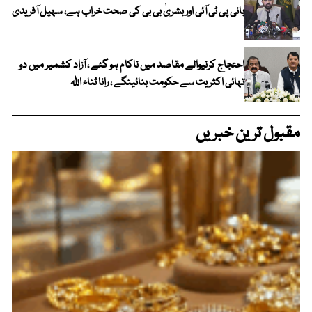
بانی پی ٹی آئی اور بشریٰ بی بی کی صحت خراب ہے، سہیل آفریدی
احتجاج کرنیوالے مقاصد میں ناکام ہو گئے ، آزاد کشمیر میں دو
تہائی اکثریت سے حکومت بنائینگے ، رانا ثناء اللہ
مقبول ترین خبریں