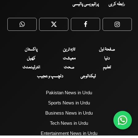
رابطہ کریں
پرائیویسی پالیسی
WhatsApp
Twitter
Facebook
Faceboo
صفحۂ اول
تازہ ترین
پاکستان
دنیا
معیشت
کھیل
تعلیم
صحت
انٹرٹینمنٹ
ٹیکنالوجی
دلچسپ و عجیب
Pakistan News in Urdu
Sports News in Urdu
Business News in Urdu
Tech News in Urdu
Entertainment News in Urdu