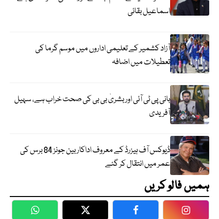
اسماعیل بقائی
آزاد کشمیر کے تعلیمی اداروں میں موسم گرما کی
تعطیلات میں اضافہ
بانی پی ٹی آئی اور بشریٰ بی بی کی صحت خراب ہے، سہیل
آفریدی
ڈیوکس آف ہیزرڈ کے معروف اداکار بین جونز 84 برس کی
عمر میں انتقال کر گئے
ہمیں فالو کریں
WhatsApp
Twitter
Facebook
Faceboo