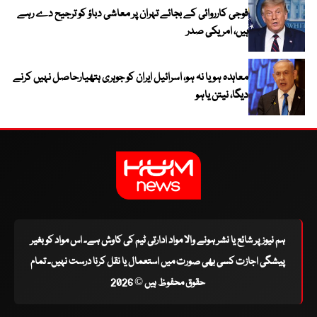
فوجی کارروائی کے بجائے تہران پر معاشی دباؤ کو ترجیح دے رہے
ہیں، امریکی صدر
معاہدہ ہو یا نہ ہو، اسرائیل ایران کو جوہری ہتھیارحاصل نہیں کرنے
دیگا، نیتن یاہو
ہم نیوز پر شائع یا نشر ہونے والا مواد ادارتی ٹیم کی کاوش ہے۔ اس مواد کو بغیر
پیشگی اجازت کسی بھی صورت میں استعمال یا نقل کرنا درست نہیں۔ تمام
حقوق محفوظ ہیں © 2026