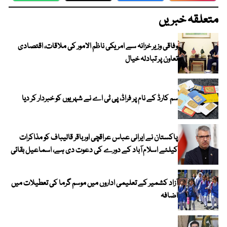
متعلقہ خبریں
وفاقی وزیر خزانہ سے امریکی ناظم الامور کی ملاقات، اقتصادی
تعاون پر تبادلہ خیال
سم کارڈ کے نام پر فراڈ، پی ٹی اے نے شہریوں کو خبردار کر دیا
پاکستان نے ایرانی عباس عراقچی اورباقر قالیباف کو مذاکرات
کیلئے اسلام آباد کے دورے کی دعوت دی ہے، اسماعیل بقائی
آزاد کشمیر کے تعلیمی اداروں میں موسم گرما کی تعطیلات میں
اضافہ