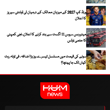
ورلڈ کپ 2027 کے میزبان ممالک کے درمیان ٹی ٹوئنٹی سیریز
کا اعلان
میٹرو بس سروس 11 اگست سے بند کرنے کا اعلان، نجی کمپنی
کا حتمی نوٹس
سونے کی قیمت میں مسلسل تیسرے روز بڑا اضافہ ، فی تولہ ریٹ
کہاں تک جا پہنچا؟