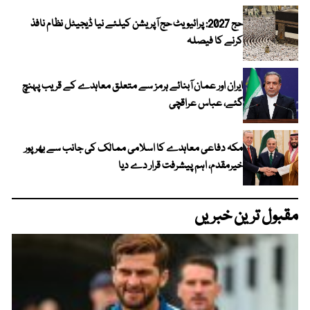
حج 2027: پرائیویٹ حج آپریشن کیلئے نیا ڈیجیٹل نظام نافذ
کرنے کا فیصلہ
ایران اور عمان آبنائے ہرمز سے متعلق معاہدے کے قریب پہنچ
گئے، عباس عراقچی
مکہ دفاعی معاہدے کا اسلامی ممالک کی جانب سے بھرپور
خیرمقدم، اہم پیشرفت قرار دے دیا
مقبول ترین خبریں