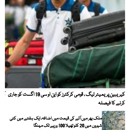
کیریبین پریمیئر لیگ ، قومی کرکٹرز کو این او سی 19 اگست کو جاری
آز
کرنے کا فیصلہ
چھی
ملک بھر میں آٹے کی قیمت میں اضافہ، ایک ہفتے میں کئی
شہروں میں 20 کلو تھیلا 100 روپے تک مہنگا