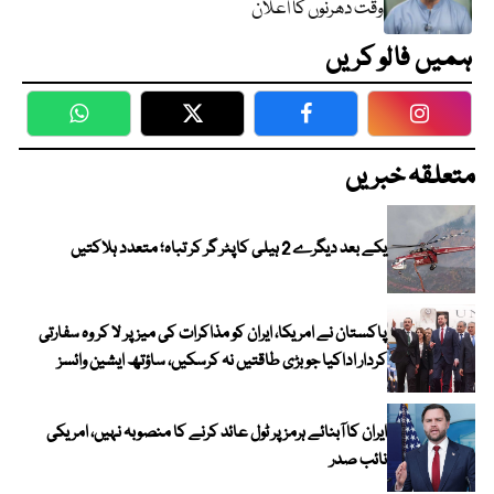
وقت دھرنوں کا اعلان
ہمیں فالو کریں
WhatsApp
Twitter
Facebook
Faceboo
متعلقہ خبریں
یکے بعد دیگرے 2 ہیلی کاپٹر گر کر تباہ؛ متعدد ہلاکتیں
پاکستان نے امریکا، ایران کو مذاکرات کی میز پر لا کر وہ سفارتی
کردار اداکیا جو بڑی طاقتیں نہ کرسکیں، ساؤتھ ایشین وائسز
ایران کا آبنائے ہرمز پر ٹول عائد کرنے کا منصوبہ نہیں، امریکی
نائب صدر