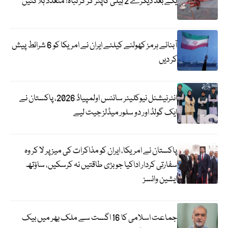
یکے بعد دیگرے 2 ہیلی کاپٹر گر کر تباہ؛ متعدد ہلاکتیں
آبنائے ہرمز کھولنے کیلئے ایران نے امریکا کو 6 شرائط پیش
کر دیں
انٹرنیشنل نیوکلیئر سائنس اولمپیاڈ 2026، پاکستان نے
ایک گولڈ اور دو سلور میڈلز جیت لیے
پاکستان نے امریکا، ایران کو مذاکرات کی میز پر لا کر وہ
سفارتی کردار اداکیا جو بڑی طاقتیں نہ کرسکیں، ساؤتھ
ایشین وائسز
جماعت اسلامی کا 16 اگست سے ملک بھر میں بیک