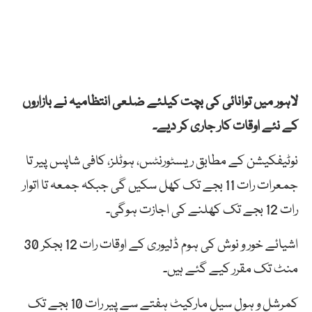
لاہور میں توانائی کی بچت کیلئے ضلعی انتظامیہ نے بازاروں
کے نئے اوقات کار جاری کر دیے۔
نوٹیفکیشن کے مطابق ریسٹورنٹس، ہوٹلز، کافی شاپس پیر تا
جمعرات رات 11 بجے تک کھل سکیں گی جبکہ جمعہ تا اتوار
رات 12 بجے تک کھلنے کی اجازت ہوگی۔
اشیائے خور و نوش کی ہوم ڈلیوری کے اوقات رات 12 بجکر 30
منٹ تک مقرر کیے گئے ہیں۔
کمرشل و ہول سیل مارکیٹ ہفتے سے پیر رات 10 بجے تک