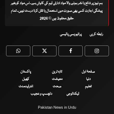
ہم نیوز پر شائع یا نشر ہونے والا مواد ادارتی ٹیم کی کاوش ہے۔ اس مواد کو بغیر
پیشگی اجازت کسی بھی صورت میں استعمال یا نقل کرنا درست نہیں۔ تمام
حقوق محفوظ ہیں © 2026
رابطہ کریں
پرائیویسی پالیسی
WhatsApp
Twitter
Facebook
Faceboo
صفحۂ اول
تازہ ترین
پاکستان
دنیا
معیشت
کھیل
تعلیم
صحت
انٹرٹینمنٹ
ٹیکنالوجی
دلچسپ و عجیب
Pakistan News in Urdu