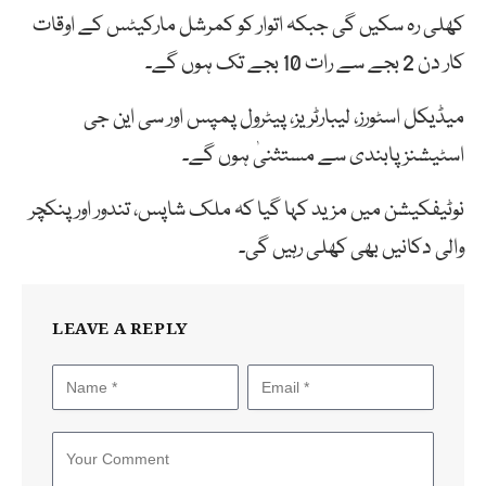
کھلی رہ سکیں گی جبکہ اتوار کو کمرشل مارکیٹس کے اوقات
کار دن 2 بجے سے رات 10 بجے تک ہوں گے۔
میڈیکل اسٹورز، لیبارٹریز، پیٹرول پمپس اور سی این جی
اسٹیشنز پابندی سے مستثنیٰ ہوں گے۔
نوٹیفکیشن میں مزید کہا گیا کہ ملک شاپس، تندور اور پنکچر
والی دکانیں بھی کھلی رہیں گی۔
LEAVE A REPLY