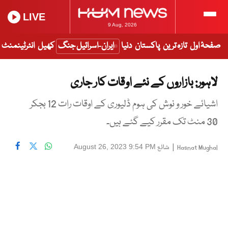
LIVE
9 Aug, 2026
صفحۂ اول
تازہ ترین
پاکستان
دنیا
ایران-اسرائیل جنگ
کھیل
انٹرٹینمنٹ
لاہور: بازاروں کے نئے اوقات کار جاری
اشیائے خور و نوش کی ہوم ڈلیوری کے اوقات رات 12 بجکر
30 منٹ تک مقرر کیے گئے ہیں۔
|
شائع
August 26, 2023 9:54 PM
Hasnat Mughal