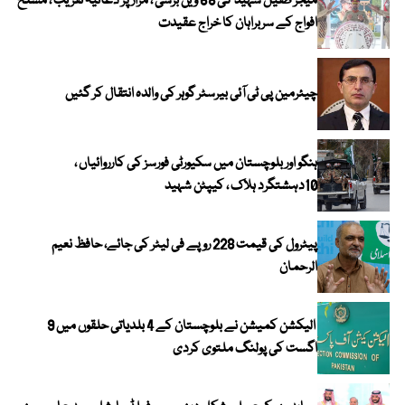
میجر طفیل شہید کی 68 ویں برسی ، مزار پر دعائیہ تقریب ، مسلح
افواج کے سربراہان کا خراج عقیدت
چیئرمین پی ٹی آئی بیرسٹر گوہر کی والدہ انتقال کر گئیں
ہنگو اور بلوچستان میں سکیورٹی فورسز کی کارروائیاں ،
10دہشتگرد ہلاک ، کیپٹن شہید
پیٹرول کی قیمت 228 روپے فی لیٹر کی جائے، حافظ نعیم
الرحمان
الیکشن کمیشن نے بلوچستان کے 4 بلدیاتی حلقوں میں 9
اگست کی پولنگ ملتوی کردی