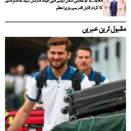
معاہدے کو عملی شکل دینے میں فیلڈ مارشل سید عاصم منیر
کا کردار قابل قدر ہے، وزیراعظم
مقبول ترین خبریں