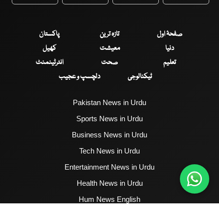
WhatsApp
Twitter
Facebook
Faceboo
صفحۂ اول
تازہ ترین
پاکستان
دنیا
معیشت
کھیل
تعلیم
صحت
انٹرٹینمنٹ
ٹیکنالوجی
دلچسپ و عجیب
Pakistan News in Urdu
Sports News in Urdu
Business News in Urdu
Tech News in Urdu
Entertainment News in Urdu
Health News in Urdu
Hum News English