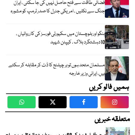
فضائی طاقت سے فتح حاصل نہیں کی جا سکتی ، ایران
جنگ سے نکلیں ، امریکی جنرل کا صدر ٹرمپ کو مشورہ
ہنگو اور بلوچستان میں سکیورٹی فورسز کی کارروائیاں ،
10دہشتگرد ہلاک ، کیپٹن شہید
مسلمان متحد ہوں تو ہر چیلنج کا ڈٹ کر مقابلہ کر سکتے
ہیں، ایرانی وزیر خارجہ
ہمیں فالو کریں
WhatsApp
Twitter
Facebook
Faceboo
متعلقہ خبریں