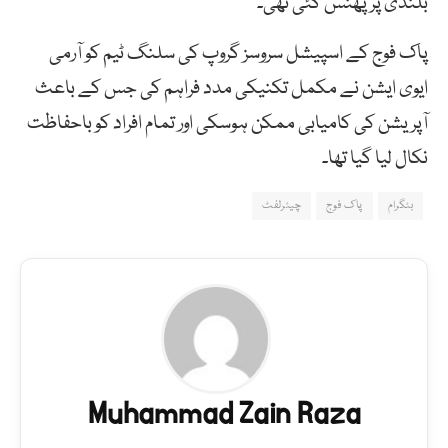
بلندی پر پھنس گئی تھی۔
پاک فوج کے اسپیشل سروسز گروپ کی سلنگ ٹیم کو آرمی
ایوی ایشن نے مکمل تکنیکی مدد فراہم کی جس کے باعث
آپریشن کی کامیابی ممکن ہوسکی اور تمام افراد کو باحفاظت
نکال لیا گیا تھا۔
بٹگرام
پاک فوج
چیئرلفٹ
Muhammad Zain Raza