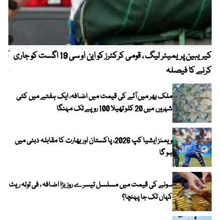
کیریبین پریمیئر لیگ ، قومی کرکٹرز کو این او سی 19 اگست کو جاری
آز
کرنے کا فیصلہ
چھی
ملک بھر میں آٹے کی قیمت میں اضافہ، ایک ہفتے میں کئی
شہروں میں 20 کلو تھیلا 100 روپے تک مہنگا
ویمنز ایشیا کپ 2026، پاکستان اور بھارت کا مقابلہ دبئی میں
ہو گا
سونے کی قیمت میں مسلسل تیسرے روز بڑا اضافہ ، فی تولہ ریٹ
کہاں تک جا پہنچا؟