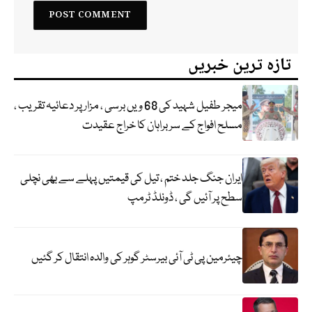
تازہ ترین خبریں
میجر طفیل شہید کی 68 ویں برسی ، مزار پر دعائیہ تقریب ،
مسلح افواج کے سربراہان کا خراج عقیدت
ایران جنگ جلد ختم ، تیل کی قیمتیں پہلے سے بھی نچلی
سطح پر آئیں گی ، ڈونلڈ ٹرمپ
چیئرمین پی ٹی آئی بیرسٹر گوہر کی والدہ انتقال کر گئیں