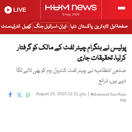
LIVE
8 Aug, 2026
صفحۂ اول
تازہ ترین
پاکستان
دنیا
ایران-اسرائیل جنگ
کھیل
انٹرٹینمنٹ
پولیس نے بٹگرام چیئر لفٹ کے مالک کو گرفتار
کرلیا، تحقیقات جاری
ضلعی انتظامیہ نے چیئر لفٹ کنٹرول روم کو بھی تالے لگا
دیے ہیں، ذرائع
|
شائع
August 23, 2023 12:21
Muhammad Zain Raza
PM