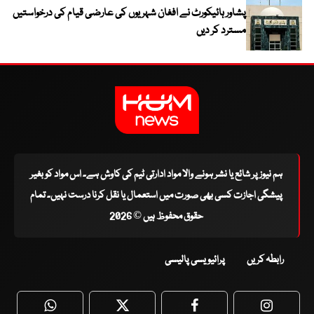
پشاور ہائیکورٹ نے افغان شہریوں کی عارضی قیام کی درخواستیں
مسترد کر دیں
ہم نیوز پر شائع یا نشر ہونے والا مواد ادارتی ٹیم کی کاوش ہے۔ اس مواد کو بغیر
پیشگی اجازت کسی بھی صورت میں استعمال یا نقل کرنا درست نہیں۔ تمام
حقوق محفوظ ہیں © 2026
رابطہ کریں
پرائیویسی پالیسی