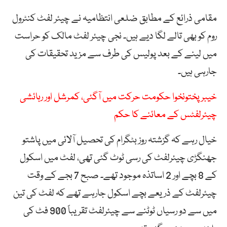
مقامی ذرائع کے مطابق ضلعی انتظامیہ نے چیئر لفٹ کنٹرول
روم کو بھی تالے لگا دیے ہیں۔ نجی چیئر لفٹ مالک کو حراست
میں لینے کے بعد پولیس کی طرف سے مزید تحقیقات کی
جارہی ہیں۔
خیبر پختونخوا حکومت حرکت میں آگئی، کمرشل اور رہائشی
چیئرلفٹس کے معائنے کا حکم
خیال رہے کہ گزشتہ روز بٹگرام کی تحصیل آلائی میں پاشتو
جھنگڑی چیئرلفٹ کی رسی ٹوٹ گئی تھی، لفٹ میں اسکول
کے 8 بچے اور 2 اساتذہ موجود تھے۔ صبح 7 بجے کے وقت
چیئرلفٹ کے ذریعے بچے اسکول جارہے تھے کہ لفٹ کی تین
میں سے دو رسیاں ٹوٹنے سے چیئرلفٹ تقریباً 900 فٹ کی