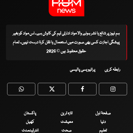
ہم نیوز پر شائع یا نشر ہونے والا مواد ادارتی ٹیم کی کاوش ہے۔ اس مواد کو بغیر
پیشگی اجازت کسی بھی صورت میں استعمال یا نقل کرنا درست نہیں۔ تمام
حقوق محفوظ ہیں © 2026
رابطہ کریں
پرائیویسی پالیسی
WhatsApp
Twitter
Facebook
Faceboo
صفحۂ اول
تازہ ترین
پاکستان
دنیا
معیشت
کھیل
تعلیم
صحت
انٹرٹینمنٹ