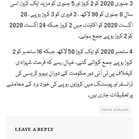
3 جنوری 2020 کو 2 کروڑ اور 5 جنوری کو مزید ایک کروڑ، اسی
سال 8 جنوری کو 98 لاکھ ، 3 فروری کو 3 کروڑ روپے ، 20
اگست 2020 کو اکاؤنٹ میں 2 کروڑ جبکہ 24 اگست 2020
کو 2 کروڑ روپے جمع ہوئے۔
4 ستمبر 2020 کو ایک کروڑ 50 لاکھ جبکہ 16 ستمبر کو 2
کروڑ روپے جمع کروائے گئے۔ خیال رہے کہ فرحت شہزادی
کیخلاف پی ٹی آئی دورِ حکومت کے دوران بیورو کریسی کی
ٹرانسفر اور پوسٹنگ میں کروڑوں روپے کی خورد برد کے معاملے
پر تحقیقات جاری ہیں۔
farhat shahzadi
LEAVE A REPLY