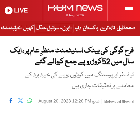
LIVE
8 Aug, 2026
صفحۂ اول
تازہ ترین
پاکستان
دنیا
ایران-اسرائیل جنگ
کھیل
انٹرٹینمنٹ
فرح گوگی کی بینک اسٹیٹمنٹ منظرِ عام پر ، ایک
سال میں 52کروڑ روپے جمع کروائے گئے
ٹرانسفر اور پوسٹنگ میں کروڑوں روپے کی خورد برد کے
معاملے پر تحقیقات جاری ہیں
|
شائع
August 20, 2023 12:26 PM
Mehmood Ahmed