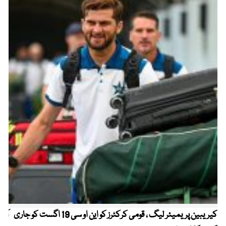
کیریبین پریمیئر لیگ ، قومی کرکٹرز کو این او سی 19 اگست کو جاری
آز