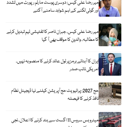
میر رضا علی کیس: دوسری پوسٹ مارٹم رپورٹ میں تشدد
اور گولی لگنے کے اہم شواہد سامنے آگئے
میر رضا علی کیس، جبران ناصر کا تفتیشی ٹیم تبدیل کرنے
کا مطالبہ، والدین کا موقف بھی آ گیا
ایران کا آبنائے ہرمز پر ٹول عائد کرنے کا منصوبہ نہیں،
امریکی نائب صدر
حج 2027: پرائیویٹ حج آپریشن کیلئے نیا ڈیجیٹل نظام
نافذ کرنے کا فیصلہ
میٹرو بس سروس 11 اگست سے بند کرنے کا اعلان، نجی