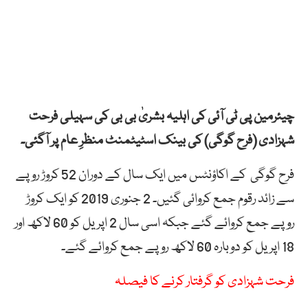
چیئرمین پی ٹی آئی کی اہلیہ بشریٰ بی بی کی سہیلی فرحت
شہزادی (فرح گوگی) کی بینک اسٹیٹمنٹ منظرِ عام پر آگئی۔
فرح گوگی کے اکاؤنٹس میں ایک سال کے دوران 52 کروڑ روپے
سے زائد رقوم جمع کروائی گئیں۔ 2 جنوری 2019 کو ایک کروڑ
روپے جمع کروائے گئے جبکہ اسی سال 2 اپریل کو 60 لاکھ اور
18 اپریل کو دوبارہ 60 لاکھ روپے جمع کروائے گئے۔
فرحت شہزادی کو گرفتار کرنے کا فیصلہ