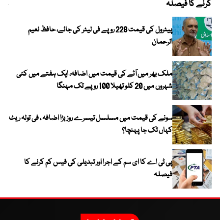
کرنے کا فیصلہ
چھی
پیٹرول کی قیمت 228 روپے فی لیٹر کی جائے، حافظ نعیم
الرحمان
ملک بھر میں آٹے کی قیمت میں اضافہ، ایک ہفتے میں کئی
شہروں میں 20 کلو تھیلا 100 روپے تک مہنگا
سونے کی قیمت میں مسلسل تیسرے روز بڑا اضافہ ، فی تولہ ریٹ
کہاں تک جا پہنچا؟
پی ٹی اے کا ای سم کے اجرا اور تبدیلی کی فیس کم کرنے کا
فیصلہ