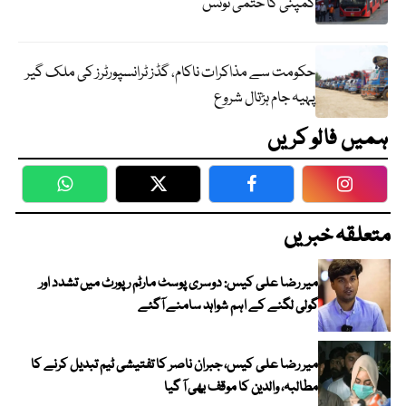
کمپنی کا حتمی نوٹس
حکومت سے مذاکرات ناکام، گڈز ٹرانسپورٹرز کی ملک گیر
پہیہ جام ہڑتال شروع
ہمیں فالو کریں
WhatsApp
Twitter
Facebook
Faceboo
متعلقہ خبریں
میر رضا علی کیس: دوسری پوسٹ مارٹم رپورٹ میں تشدد اور
گولی لگنے کے اہم شواہد سامنے آگئے
میر رضا علی کیس، جبران ناصر کا تفتیشی ٹیم تبدیل کرنے کا
مطالبہ، والدین کا موقف بھی آ گیا