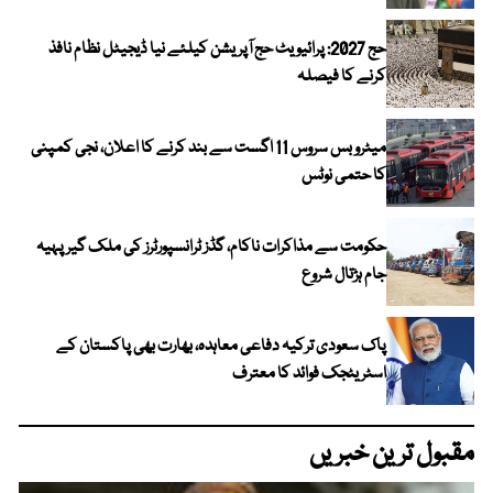
حج 2027: پرائیویٹ حج آپریشن کیلئے نیا ڈیجیٹل نظام نافذ
کرنے کا فیصلہ
میٹرو بس سروس 11 اگست سے بند کرنے کا اعلان، نجی کمپنی
کا حتمی نوٹس
حکومت سے مذاکرات ناکام، گڈز ٹرانسپورٹرز کی ملک گیر پہیہ
جام ہڑتال شروع
پاک سعودی ترکیہ دفاعی معاہدہ، بھارت بھی پاکستان کے
اسٹریٹجک فوائد کا معترف
مقبول ترین خبریں