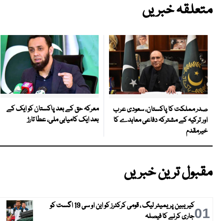
متعلقہ خبریں
معرکہ حق کے بعد پاکستان کو ایک کے
صدر مملکت کا پاکستان، سعودی عرب
بعد ایک کامیابی ملی، عطا تارڑ
اور ترکیہ کے مشترکہ دفاعی معاہدے کا
خیرمقدم
مقبول ترین خبریں
کیریبین پریمیئر لیگ ، قومی کرکٹرز کو این او سی 19 اگست کو
01
جاری کرنے کا فیصلہ