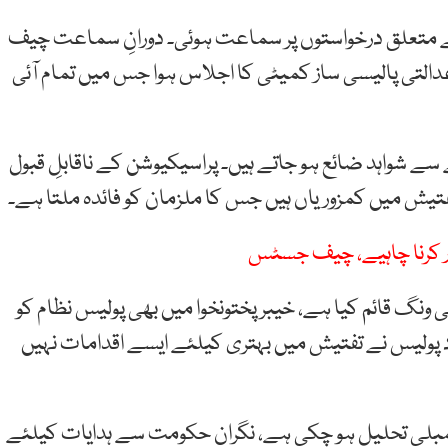
یس آرڈر 2002 کی منسوخی سے متعلق درخواستوں پر سماعت ہوئی۔ دورانِ سماعت چیف
لتی پالیسی ساز کمیٹی کا اجلاس ہوا جس میں تمام آئی
سے شواہد ضائع ہو جاتے ہیں۔ پراسیکیوشن کے ناقابلِ قبول
فتیش میں کمزوریاں ہیں جس کا ملزمان کو فائدہ ملتا ہے۔
ار کرنا چاہیے، چیف جسٹس
نگ قائم کیا ہے، خیبرپختونخوا میں بھی پولیس نظام کو
د پولیس نے تفتیش میں بہتری کیلئے ایسے اقدامات نہیں
بلی تحلیل ہو چکی ہے، نگران حکومت سے ہدایات کیلئے