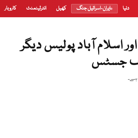
دنیا
ایران-اسرائیل جنگ
کھیل
انٹرٹینمنٹ
کاروبار
ر اسلام آباد پولیس دیگر
یف جسٹس
 ہے۔