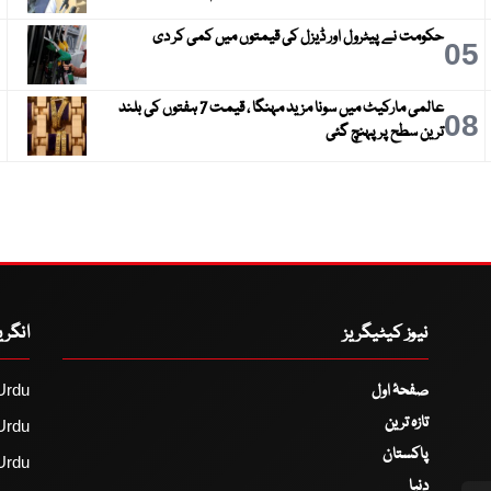
حکومت نے پیٹرول اور ڈیزل کی قیمتوں میں کمی کر دی
6
05
عالمی مارکیٹ میں سونا مزید مہنگا ، قیمت 7 ہفتوں کی بلند
9
08
ترین سطح پر پہنچ گئی
نیوز کیٹیگریز
انگر
صفحۂ اول
Urdu
تازہ ترین
Urdu
پاکستان
Urdu
دنیا