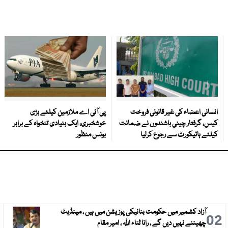
انسانی اعضاء کی غیر قانونی فروخت
پی آئی اے ملازمین کیلئے بڑی
کیس، گرفتار چینی باشندوں نے ضمانت
خوشخبری، ایک بنیادی تنخواہ کے برابر
کیلئے ہائیکورٹ سے رجوع کرلیا
بونس منظور
آزاد کشمیر میں حکومت بنانیکی پوزیشن میں ہیں ، مینڈیٹ
3
02
چھیننے نہیں دیں گے ، رانا ثناء اللہ ، امیر مقام