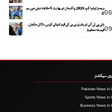
ویمنز ایشیا کپ 2026، پاکستان اور بھارت کا مقابلہ دبئی میں ہو
0
گا
بانی پی ٹی آئی اور بشریٰ بی بی کی قیدِ تنہائی کیس، دلائل مکمل،
0
فیصلہ محفوظ
یزی سیکشنز
Pakistan News in 
Sports News in 
Business News in 