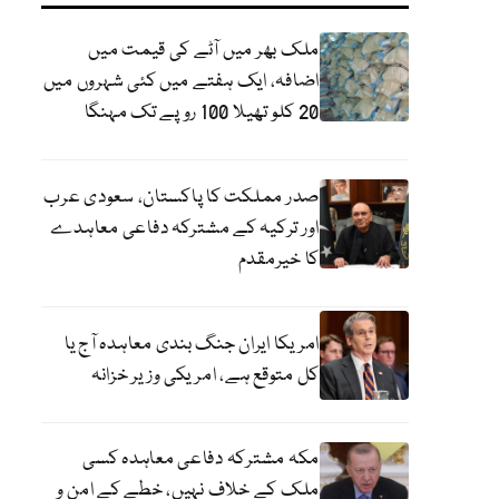
ملک بھر میں آٹے کی قیمت میں
اضافہ، ایک ہفتے میں کئی شہروں میں
20 کلو تھیلا 100 روپے تک مہنگا
صدر مملکت کا پاکستان، سعودی عرب
اور ترکیہ کے مشترکہ دفاعی معاہدے
کا خیرمقدم
امریکا ایران جنگ بندی معاہدہ آج یا
کل متوقع ہے، امریکی وزیر خزانہ
مکہ مشترکہ دفاعی معاہدہ کسی
ملک کے خلاف نہیں، خطے کے امن و