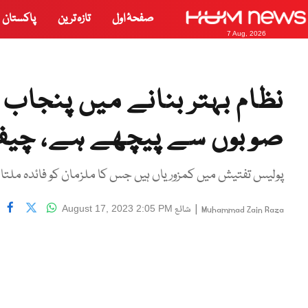
صفحۂ اول
تازہ ترین
پاکستان
7 Aug, 2026
نظام بہتر بنانے میں پنجاب او
صوبوں سے پیچھے ہے، چ
پولیس تفتیش میں کمزوریاں ہیں جس کا ملزمان کو فائدہ ملتا
|
شائع
August 17, 2023 2:05 PM
Muhammad Zain Raza