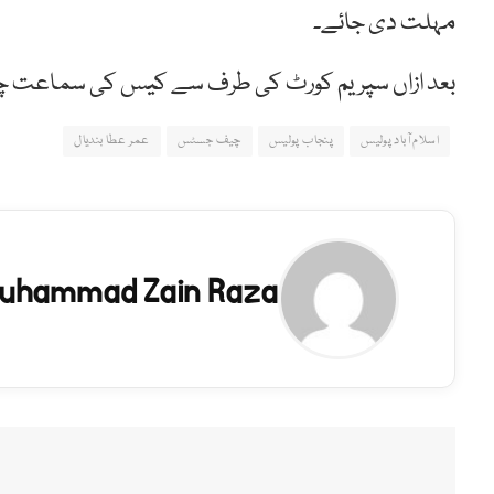
مہلت دی جائے۔
بعد ازاں سپریم کورٹ کی طرف سے کیس کی سماعت چھ
اسلام آباد پولیس
پنجاب پولیس
چیف جسٹس
عمر عطا بندیال
uhammad Zain Raza