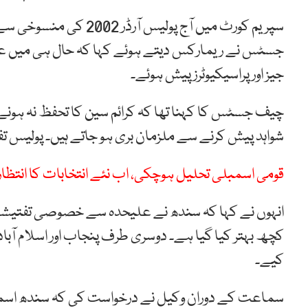
سپریم کورٹ میں آج پول
جسٹس نے ریمارکس دیتے ہوئے کہا کہ حال ہی میں عدا
جیز اور پراسیکیوٹرز پیش ہوئے۔
چیف جسٹس کا کہنا تھا کہ کرائم سین کا تحفظ نہ ہونے 
شواہد پیش کرنے سے ملزمان بری ہو جاتے ہیں۔ پولیس ت
قومی اسمبلی تحلیل ہوچکی، اب نئے انتخابات کا انتظ
انہوں نے کہا کہ سندھ نے علیحدہ سے خصوصی تفتیشی و
کچھ بہتر کیا گیا ہے۔ دوسری طرف پنجاب اور اسلام آبا
کیے۔
سماعت کے دوران وکیل نے درخواست کی کہ سندھ اسم