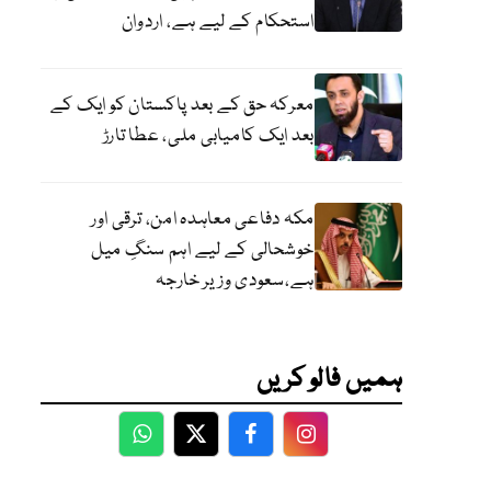
استحکام کے لیے ہے، اردوان
معرکہ حق کے بعد پاکستان کو ایک کے
بعد ایک کامیابی ملی، عطا تارڑ
مکہ دفاعی معاہدہ امن، ترقی اور
خوشحالی کے لیے اہم سنگِ میل
ہے،سعودی وزیر خارجہ
ہمیں فالو کریں
WhatsApp
Twitter
Facebook
Facebook