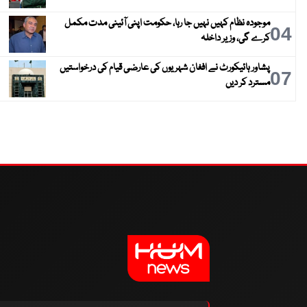
موجودہ نظام کہیں نہیں جا رہا، حکومت اپنی آئینی مدت مکمل
04
کرے گی، وزیر داخلہ
پشاور ہائیکورٹ نے افغان شہریوں کی عارضی قیام کی درخواستیں
07
مسترد کر دیں